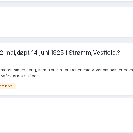
22 mai,døpt 14 juni 1925 i Strømm,Vestfold.?
moren sin en gang, men aldri sin far. Det eneste vi vet om ham er navnet
3955/72091/107 Håper...
mm kirke