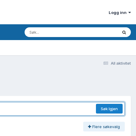
Logg inn
All aktivitet
Søk Igjen
Flere søkevalg