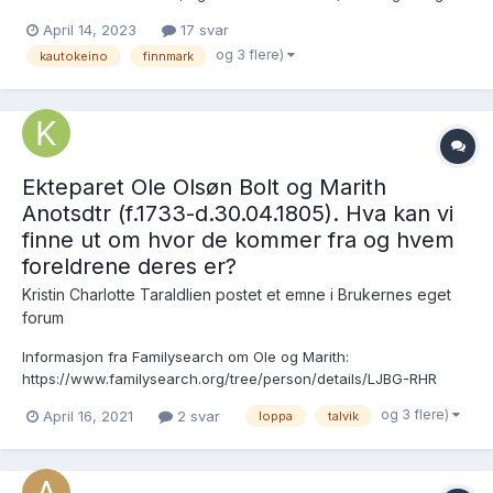
hennes foreldre eller annen slekt. Følgende har jeg funnet ut:
April 14, 2023
17 svar
Gunhild Olsdatter var i 1865 fosterbarn hos gårdbrukerne Nils
og 3 flere)
kautokeino
finnmark
Nilsen og Guri Olsdatter i...
Ekteparet Ole Olsøn Bolt og Marith
Anotsdtr (f.1733-d.30.04.1805). Hva kan vi
finne ut om hvor de kommer fra og hvem
foreldrene deres er?
Kristin Charlotte Taraldlien postet et emne i
Brukernes eget
forum
Informasjon fra Familysearch om Ole og Marith:
https://www.familysearch.org/tree/person/details/LJBG-RHR
Forlovelse og giftermål 1754: SATØ, Talvik sokneprestkontor,
og 3 flere)
April 16, 2021
2 svar
loppa
talvik
H/Ha/L0004kirke: Ministerialbok nr. 4, 1752-1772, s. 81
Brukslenke for sidevisning: https://www.digitalarkivet.no/kb2007...