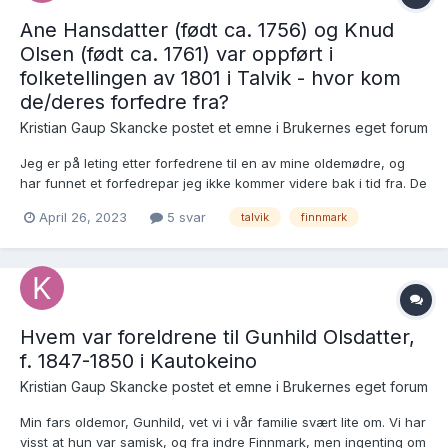
Ane Hansdatter (født ca. 1756) og Knud
Olsen (født ca. 1761) var oppført i
folketellingen av 1801 i Talvik - hvor kom
de/deres forfedre fra?
Kristian Gaup Skancke postet et emne i
Brukernes eget forum
Jeg er på leting etter forfedrene til en av mine oldemødre, og
har funnet et forfedrepar jeg ikke kommer videre bak i tid fra. De
heter Ane Hansdatter, født ca. 1756 og Knud Olsen, født ca. 1761.
April 26, 2023
5 svar
talvik
finnmark
De var aktive i Talvik i 1801, og er foreldrene til min
tipptipptippoldemor Ane Marte Knudsdatter, f. ca...
Hvem var foreldrene til Gunhild Olsdatter,
f. 1847-1850 i Kautokeino
Kristian Gaup Skancke postet et emne i
Brukernes eget forum
Min fars oldemor, Gunhild, vet vi i vår familie svært lite om. Vi har
visst at hun var samisk, og fra indre Finnmark, men ingenting om