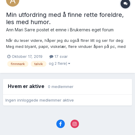
Min utfordring med å finne rette foreldre,
les med humor.
Ann Mari Sarre postet et emne i
Brukernes eget forum
Når du leser videre, håper jeg du også flirer litt og ser for deg:
Meg med blyant, papir, viskelær, flere vinduer åpen på pc, med
flere faner. Tegner opp linje, hopper mellom sider/faner, visker
Oktober 17, 2019
17 svar
ut, skriver/tegner på nytt. Søker opp nye sider i kirkebok, søker
og 2 flere)
finnmark
talvik
på nb.no i lokalhistorier. Det har jeg...
Hvem er aktive
0 medlemmer
Ingen innloggede medlemmer aktive