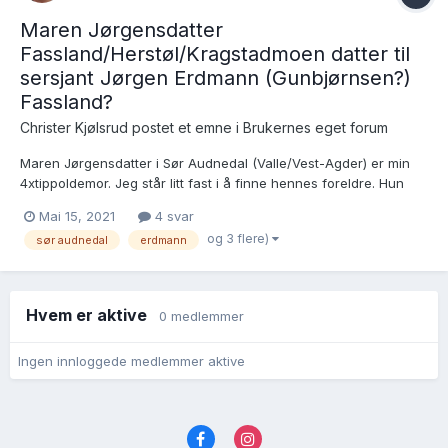
Maren Jørgensdatter
Fassland/Herstøl/Kragstadmoen datter til
sersjant Jørgen Erdmann (Gunbjørnsen?)
Fassland?
Christer Kjølsrud postet et emne i
Brukernes eget forum
Maren Jørgensdatter i Sør Audnedal (Valle/Vest-Agder) er min
4xtippoldemor. Jeg står litt fast i å finne hennes foreldre. Hun
gifter seg første gang i Valle kirke i 1732. Da er hun bosatt på
Mai 15, 2021
4 svar
gården Fassland. Brudgommen er Aslach Christenssøn,
og 3 flere)
sør audnedal
erdmann
visedegn i Valle kirke. 3 av 4 vitner kommer fra Fassland...
Hvem er aktive
0 medlemmer
Ingen innloggede medlemmer aktive