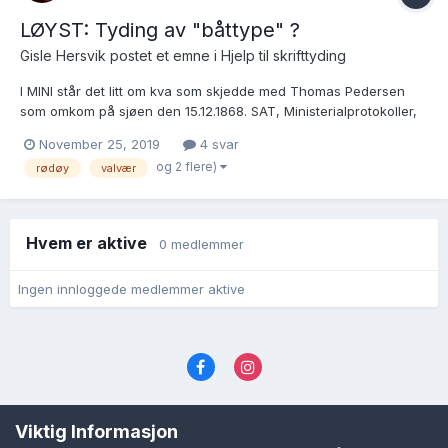
LØYST: Tyding av "båttype" ?
Gisle Hersvik postet et emne i
Hjelp til skrifttyding
I MINI står det litt om kva som skjedde med Thomas Pedersen
som omkom på sjøen den 15.12.1868. SAT, Ministerialprotokoller,
klokkerbøker og fødselsregistre - Nordland, 841/L0607:
November 25, 2019
4 svar
Ministerialbok nr. 841A11 /1, 1863-1877, s. 192 Arkivreferanse
og 2 flere)
rødøy
valvær
SAT/A-1459/841/L0607 Permanent bilde...
Hvem er aktive
0 medlemmer
Ingen innloggede medlemmer aktive
Språk
Personvernvilkår
Kontakt oss
Viktig Informasjon
Cookies (informasjonskapsler)