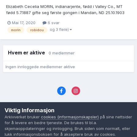
Elizabeth Cecelia MORIN, indianarjente, fødd i Valley Co., MT
fødd 5.7.1887 gifte seg første gongen i Mandan, ND 25.10.1903
med: John Henry ROBIDOU (1875-1928), son av Gjertrud
Mai 17, 2020
6 svar
Johannesdotter frå Urnes i Hafslo (1852-1923)! Elizabeth og John
og 3 flere)
morin
robidou
farma i Missouri township, Burleigh Co., ND...
Hvem er aktive
0 medlemmer
Ingen innloggede medlemmer aktive
Språk
Personvernvilkår
Kontakt oss
Viktig Informasjon
Cookies (informasjonskapsler)
Arkivverket bruker
cookies (informasjonskapsler)
på sine nettsider
Powered by Invision Community
for å levere en bedre tjeneste. De brukes til bl.a.
skjemaoppdateringer og innlogging. Bruk siden som normalt, eller
lukk informasjonsboksen for å akseptere bruk av cookies.