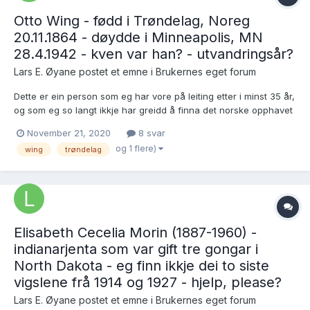
Otto Wing - fødd i Trøndelag, Noreg
20.11.1864 - døydde i Minneapolis, MN
28.4.1942 - kven var han? - utvandringsår?
Lars E. Øyane postet et emne i
Brukernes eget forum
Dette er ein person som eg har vore på leiting etter i minst 35 år,
og som eg so langt ikkje har greidd å finna det norske opphavet
til! Kan nokon please hjelpa meg? Otto Wing, oppgjeven fødd i
November 21, 2020
8 svar
Trøndelag, Noreg 20.11.1864 av ukjende foreldre, utvandra til
og 1 flere)
wing
trøndelag
Amerika i ung alder...
Elisabeth Cecelia Morin (1887-1960) -
indianarjenta som var gift tre gongar i
North Dakota - eg finn ikkje dei to siste
vigslene frå 1914 og 1927 - hjelp, please?
Lars E. Øyane postet et emne i
Brukernes eget forum