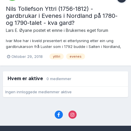
Nils Tollefson Yttri (1756-1812) -
gardbrukar i Evenes i Nordland på 1780-
og 1790-talet - kva gard?
Lars E. Øyane postet et emne i
Brukernes eget forum
Ivar Moe har i kveld presentert ei etterlysning etter ein ung
gardbrukarson frå Luster som i 1792 budde i Salten i Nordland,
Nils Tollefson Yttri. Dette er ei interessant sak, og her følgjer
Oktober 29, 2018
ytttri
evenes
manuskriptet mitt for denne Nils Tollefson:
~~~~~~~~~~~~~~~...
Hvem er aktive
0 medlemmer
Ingen innloggede medlemmer aktive
Språk
Personvernvilkår
Kontakt oss