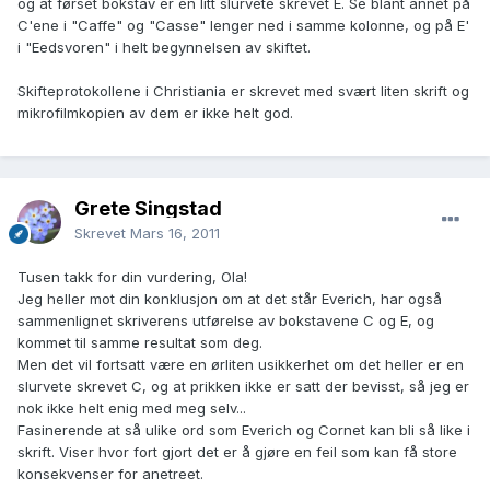
og at førset bokstav er en litt slurvete skrevet E. Se blant annet på
C'ene i "Caffe" og "Casse" lenger ned i samme kolonne, og på E'
i "Eedsvoren" i helt begynnelsen av skiftet.
Skifteprotokollene i Christiania er skrevet med svært liten skrift og
mikrofilmkopien av dem er ikke helt god.
Grete Singstad
Skrevet
Mars 16, 2011
Tusen takk for din vurdering, Ola!
Jeg heller mot din konklusjon om at det står Everich, har også
sammenlignet skriverens utførelse av bokstavene C og E, og
kommet til samme resultat som deg.
Men det vil fortsatt være en ørliten usikkerhet om det heller er en
slurvete skrevet C, og at prikken ikke er satt der bevisst, så jeg er
nok ikke helt enig med meg selv...
Fasinerende at så ulike ord som Everich og Cornet kan bli så like i
skrift. Viser hvor fort gjort det er å gjøre en feil som kan få store
konsekvenser for anetreet.