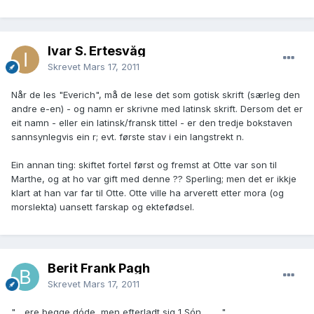
Ivar S. Ertesvåg
Skrevet
Mars 17, 2011
Når de les "Everich", må de lese det som gotisk skrift (særleg den
andre e-en) - og namn er skrivne med latinsk skrift. Dersom det er
eit namn - eller ein latinsk/fransk tittel - er den tredje bokstaven
sannsynlegvis ein r; evt. første stav i ein langstrekt n.
Ein annan ting: skiftet fortel først og fremst at Otte var son til
Marthe, og at ho var gift med denne ?? Sperling; men det er ikkje
klart at han var far til Otte. Otte ville ha arverett etter mora (og
morslekta) uansett farskap og ektefødsel.
Berit Frank Pagh
Skrevet
Mars 17, 2011
".., ere begge dóde, men efterladt sig 1 Són.........."