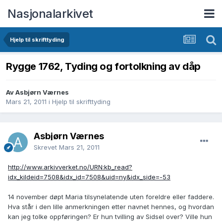
Nasjonalarkivet
Hjelp til skrifttyding
Rygge 1762, Tyding og fortolkning av dåp
Av Aѕbjørn Værnеѕ
Mars 21, 2011
i
Hjelp til skrifttyding
Aѕbjørn Værnеѕ
Skrevet
Mars 21, 2011
http://www.arkivverket.no/URN:kb_read?
idx_kildeid=7508&idx_id=7508&uid=ny&idx_side=-53
14 november døpt Maria tilsynelatende uten foreldre eller faddere.
Hva står i den lille anmerkningen etter navnet hennes, og hvordan
kan jeg tolke oppføringen? Er hun tvilling av Sidsel over? Ville hun