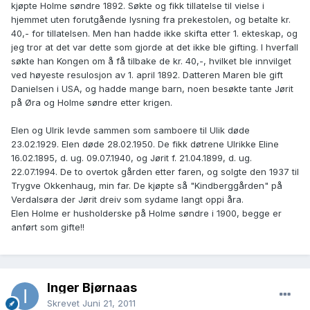
kjøpte Holme søndre 1892. Søkte og fikk tillatelse til vielse i
hjemmet uten forutgående lysning fra prekestolen, og betalte kr.
40,- for tillatelsen. Men han hadde ikke skifta etter 1. ekteskap, og
jeg tror at det var dette som gjorde at det ikke ble gifting. I hverfall
søkte han Kongen om å få tilbake de kr. 40,-, hvilket ble innvilget
ved høyeste resulosjon av 1. april 1892. Datteren Maren ble gift
Danielsen i USA, og hadde mange barn, noen besøkte tante Jørit
på Øra og Holme søndre etter krigen.
Elen og Ulrik levde sammen som samboere til Ulik døde
23.02.1929. Elen døde 28.02.1950. De fikk døtrene Ulrikke Eline
16.02.1895, d. ug. 09.07.1940, og Jørit f. 21.04.1899, d. ug.
22.07.1994. De to overtok gården etter faren, og solgte den 1937 til
Trygve Okkenhaug, min far. De kjøpte så "Kindberggården" på
Verdalsøra der Jørit dreiv som sydame langt oppi åra.
Elen Holme er husholderske på Holme søndre i 1900, begge er
anført som gifte!!
Inger Bjørnaas
Skrevet
Juni 21, 2011