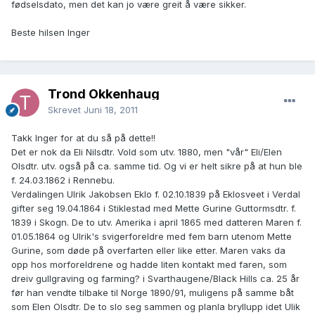
fødselsdato, men det kan jo være greit å være sikker.
Beste hilsen Inger
Trond Okkenhaug
Skrevet
Juni 18, 2011
Takk Inger for at du så på dette!!
Det er nok da Eli Nilsdtr. Vold som utv. 1880, men "vår" Eli/Elen
Olsdtr. utv. også på ca. samme tid. Og vi er helt sikre på at hun ble
f. 24.03.1862 i Rennebu.
Verdalingen Ulrik Jakobsen Eklo f. 02.10.1839 på Eklosveet i Verdal
gifter seg 19.04.1864 i Stiklestad med Mette Gurine Guttormsdtr. f.
1839 i Skogn. De to utv. Amerika i april 1865 med datteren Maren f.
01.05.1864 og Ulrik's svigerforeldre med fem barn utenom Mette
Gurine, som døde på overfarten eller like etter. Maren vaks da
opp hos morforeldrene og hadde liten kontakt med faren, som
dreiv gullgraving og farming? i Svarthaugene/Black Hills ca. 25 år
før han vendte tilbake til Norge 1890/91, muligens på samme båt
som Elen Olsdtr. De to slo seg sammen og planla bryllupp idet Ulik