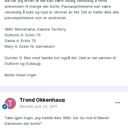
Nå har jeg erfart at det kan være veldig vanskelig å finne
ankomsten til mange der borte. Passasjerlisteene kan være
vanskelig å tyde og mye er skrevet av feil. Det er heller ikke alle
passasjerlistene som er avskrevet.
1880: Minnehaha, Dakota Territory
Guttoms G. Ecklo 70
Ganla A. Ecklo 70
Mary G. Ecklo 14, barnebarn
Gunder G. Eklo med familie bor også der. (det er vel sønnen til
Guttorm og Gullaug).
Beste hilsen Inger
Trond Okkenhaug
Skrevet
Juni 22, 2011
Takk igjen Inger, jeg hadde ikke 1880. Ser du noe til Maren
Danielsen der borte?