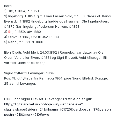
Barn:
1) Ole, f. 1854, d. 1858
2) Ingeborg, f. 1857, g.m. Even Larsen Vold, f. 1856, deres dt. Randi
Evensdt., f. 1882 (Ingeborg hadde også sønnen Ole Ingebrigtsen,
f. 1879 (far: Ingebrigt Pedersen Herrem, f. 1853)
3)
Eli
,
f. 1859, utv. 1880
4) Olava, f. 1861, Utv. til USA i 1883
5) Randi, f. 1863, d. 1868
Elen Olsdtr. Vold ble f. 24.03.1862 i Rennebu, var datter av Ole
Olsen Vold eller Elven, f. 1831 og Sigri Ellevsdt. Vold (Skauge). Eli
var født utenfor ekteskap.
Sigrid flytter til Levanger i 1864:
Pos. 19, utflyttede fra Rennebu 1864: pige Sigrid Ellefsd. Skauge,
25 aar, til Levanger.
I 1865 bor Sigrid Ellevsdt. i Levanger l.distrikt og er gift:
http://digitalarkivet.uib.no/cgi-win/webcens.exe?
slag=visbase&sidenr=24&filnamn=f61720&gardpostnr=37&person
postnr=210&merk=210#ovre