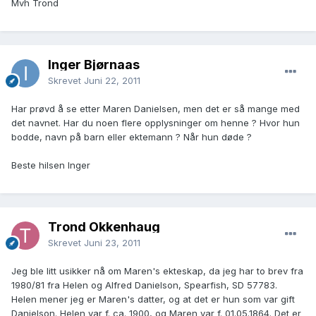
Mvh Trond
Inger Bjørnaas
Skrevet
Juni 22, 2011
Har prøvd å se etter Maren Danielsen, men det er så mange med
det navnet. Har du noen flere opplysninger om henne ? Hvor hun
bodde, navn på barn eller ektemann ? Når hun døde ?
Beste hilsen Inger
Trond Okkenhaug
Skrevet
Juni 23, 2011
Jeg ble litt usikker nå om Maren's ekteskap, da jeg har to brev fra
1980/81 fra Helen og Alfred Danielson, Spearfish, SD 57783.
Helen mener jeg er Maren's datter, og at det er hun som var gift
Danielson. Helen var f. ca. 1900, og Maren var f. 01.05.1864. Det er