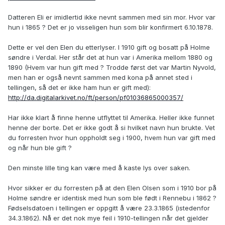
Datteren Eli er imidlertid ikke nevnt sammen med sin mor. Hvor var
hun i 1865 ? Det er jo visseligen hun som blir konfirmert 6.10.1878.
Dette er vel den Elen du etterlyser. I 1910 gift og bosatt på Holme
søndre i Verdal. Her står det at hun var i Amerika mellom 1880 og
1890 (Hvem var hun gift med ? Trodde først det var Martin Nyvold,
men han er også nevnt sammen med kona på annet sted i
tellingen, så det er ikke ham hun er gift med):
http://da.digitalarkivet.no/ft/person/pf01036865000357/
Har ikke klart å finne henne utflyttet til Amerika. Heller ikke funnet
henne der borte. Det er ikke godt å si hvilket navn hun brukte. Vet
du forresten hvor hun oppholdt seg i 1900, hvem hun var gift med
og når hun ble gift ?
Den minste lille ting kan være med å kaste lys over saken.
Hvor sikker er du forresten på at den Elen Olsen som i 1910 bor på
Holme søndre er identisk med hun som ble født i Rennebu i 1862 ?
Fødselsdatoen i tellingen er oppgitt å være 23.3.1865 (istedenfor
34.3.1862). Nå er det nok mye feil i 1910-tellingen når det gjelder