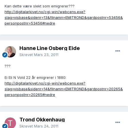
Kan dette være slekt som emigrerer???
http://digitalarkivet.no/cgi-win/webcens.exe?
slag=visbase&sidenr=13&filnamn=EMITROND&gardpostnr=53456&
personpostnr=53456#nedre
Hanne Line Osberg Eide
Skrevet
Mars 23, 2011
???
Ei Eli N Vold 22 år emigrerer i 1880:
http://digitalarkivet.no/cgi-win/webcens.exe?
slag=visbase&sidenr=14&filnamn=EMITROND&gardpostnr=20265&
personpostnr=20265#nedre
Trond Okkenhaug
Skrevet
Mars 24, 2011