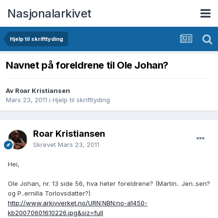
Nasjonalarkivet
Hjelp til skrifttyding
Navnet på foreldrene til Ole Johan?
Av Roar Kristiansen
Mars 23, 2011
i
Hjelp til skrifttyding
Roar Kristiansen
Skrevet
Mars 23, 2011
Hei,
Ole Johan, nr. 13 side 56, hva heter foreldrene? (Martin.. Jen..sen?
og P..ernilla Torlovsdatter?)
http://www.arkivverket.no/URN:NBN:no-a1450-
kb20070601610226.jpg&siz=full