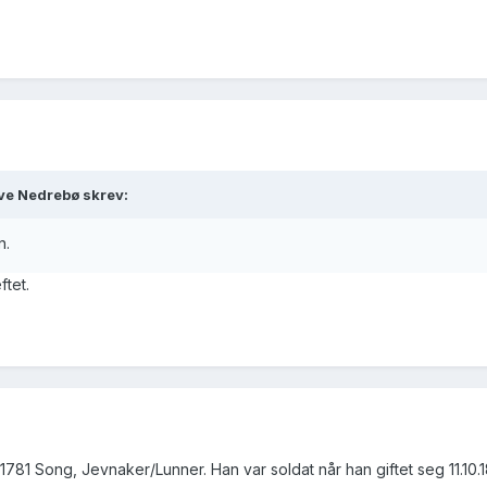
ve Nedrebø skrev:
n.
ftet.
1781 Song, Jevnaker/Lunner. Han var soldat når han giftet seg 11.10.