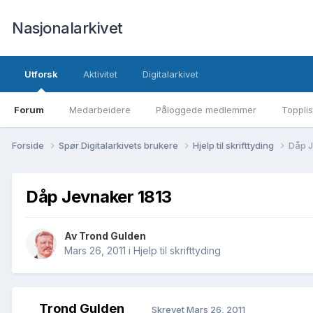
Nasjonalarkivet
Utforsk
Aktivitet
Digitalarkivet
Forum
Medarbeidere
Påloggede medlemmer
Topplis
Forside
Spør Digitalarkivets brukere
Hjelp til skrifttyding
Dåp J
Dåp Jevnaker 1813
Av Trond Gulden
Mars 26, 2011
i
Hjelp til skrifttyding
Trond Gulden
Skrevet
Mars 26, 2011