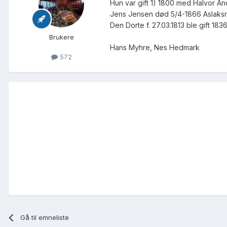
Hun var gift 1) 1800 med Halvor An
Jens Jensen død 5/4-1866 Aslaksr
Den Dorte f. 27.03.1813 ble gift 183
Brukere
Hans Myhre, Nes Hedmark
572
Gå til emneliste