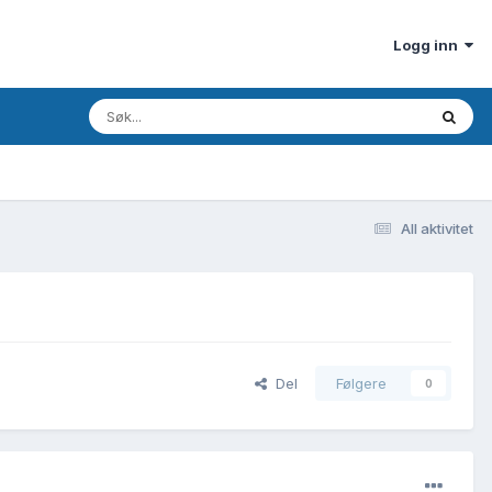
Logg inn
All aktivitet
Del
Følgere
0