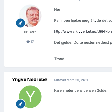
Hei
Kan noen hjelpe meg å tyde det so
http://www.arkivverket.no/URN:kb
Brukere
17
Det gjelder Dorte nesten nederst på
Trond
Yngve Nedrebø
Skrevet
Mars 26, 2011
Faren heter Jens Jensen Gulden.