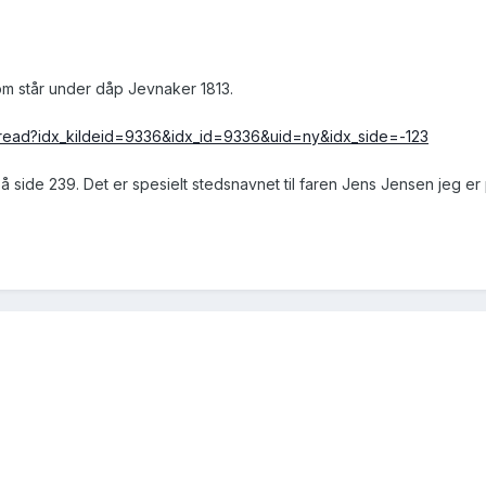
m står under dåp Jevnaker 1813.
_read?idx_kildeid=9336&idx_id=9336&uid=ny&idx_side=-123
 side 239. Det er spesielt stedsnavnet til faren Jens Jensen jeg er p