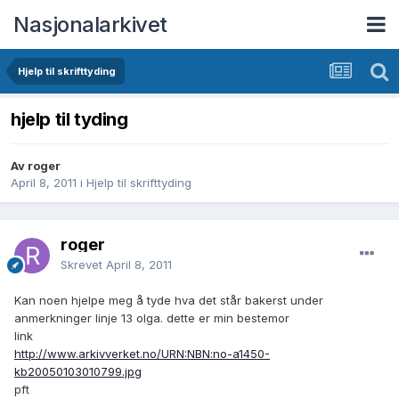
Nasjonalarkivet
Hjelp til skrifttyding
hjelp til tyding
Av roger
April 8, 2011
i
Hjelp til skrifttyding
roger
Skrevet
April 8, 2011
Kan noen hjelpe meg å tyde hva det står bakerst under
anmerkninger linje 13 olga. dette er min bestemor
link
http://www.arkivverket.no/URN:NBN:no-a1450-
kb20050103010799.jpg
pft