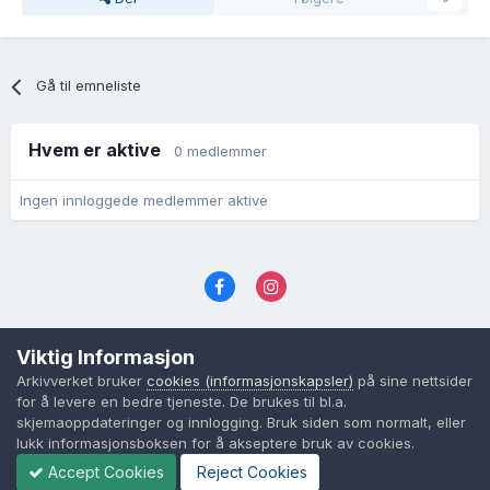
Gå til emneliste
Hvem er aktive
0 medlemmer
Ingen innloggede medlemmer aktive
Språk
Personvernvilkår
Kontakt oss
Viktig Informasjon
Cookies (informasjonskapsler)
Arkivverket bruker
cookies (informasjonskapsler)
på sine nettsider
Powered by Invision Community
for å levere en bedre tjeneste. De brukes til bl.a.
skjemaoppdateringer og innlogging. Bruk siden som normalt, eller
lukk informasjonsboksen for å akseptere bruk av cookies.
Accept Cookies
Reject Cookies