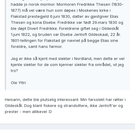
hadde jo norsk mormor. Mormoren Fredrikke Thesen (1830-
1877) må vel være hun som døpes i Moskenes kirke i
Flakstad prestegjeld 6.juni 1830, datter av gjestgiver Elias
Thesen og kona Elsebe. Fredrikke var født 29.mars 1830 og
ble døpt Divert Fredrikke. Foreldrene giftet seg i Gildeskål
1.juni 1822, og bruden var Elsebe Jentoft Gildeskaal, 22 år.
1801-tellingen for Flakstad gir navnet på begge Elias sine
foreldre, samt hans farmor.
Jeg er ikke så kjent med slekter i Nordland, men dette er vel
kjente slekter for de som kjenner slekter fra området, vil jeg
tro?
Ole Yttri
Heisann, dette ble plutselig interessant. Min farsslekt har røtter i
Gildeskål. Dog blant fiskere og strandsittere, ikke Jentoft'er og
prester - men allikevel :D