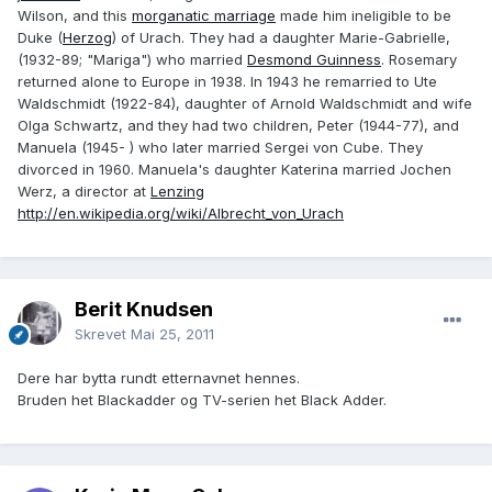
Wilson, and this
morganatic marriage
made him ineligible to be
Duke (
Herzog
) of Urach. They had a daughter Marie-Gabrielle,
(1932-89; "Mariga") who married
Desmond Guinness
. Rosemary
returned alone to Europe in 1938. In 1943 he remarried to Ute
Waldschmidt (1922-84), daughter of Arnold Waldschmidt and wife
Olga Schwartz, and they had two children, Peter (1944-77), and
Manuela (1945- ) who later married Sergei von Cube. They
divorced in 1960. Manuela's daughter Katerina married Jochen
Werz, a director at
Lenzing
http://en.wikipedia.org/wiki/Albrecht_von_Urach
Berit Knudsen
Skrevet
Mai 25, 2011
Dere har bytta rundt etternavnet hennes.
Bruden het Blackadder og TV-serien het Black Adder.