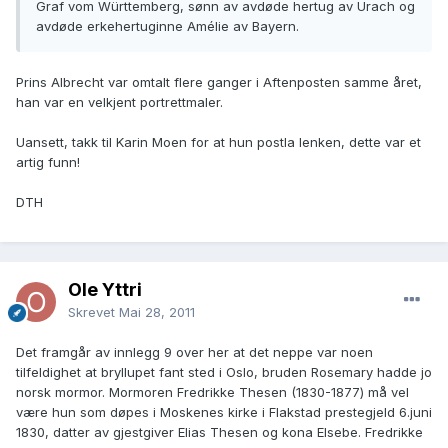
Graf vom Württemberg, sønn av avdøde hertug av Urach og
avdøde erkehertuginne Amélie av Bayern.
Prins Albrecht var omtalt flere ganger i Aftenposten samme året,
han var en velkjent portrettmaler.
Uansett, takk til Karin Moen for at hun postla lenken, dette var et
artig funn!
DTH
Ole Yttri
Skrevet
Mai 28, 2011
Det framgår av innlegg 9 over her at det neppe var noen
tilfeldighet at bryllupet fant sted i Oslo, bruden Rosemary hadde jo
norsk mormor. Mormoren Fredrikke Thesen (1830-1877) må vel
være hun som døpes i Moskenes kirke i Flakstad prestegjeld 6.juni
1830, datter av gjestgiver Elias Thesen og kona Elsebe. Fredrikke