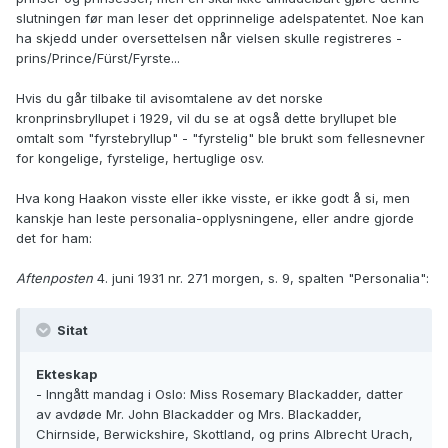
slutningen før man leser det opprinnelige adelspatentet. Noe kan
ha skjedd under oversettelsen når vielsen skulle registreres -
prins/Prince/Fürst/Fyrste...
Hvis du går tilbake til avisomtalene av det norske
kronprinsbryllupet i 1929, vil du se at også dette bryllupet ble
omtalt som "fyrstebryllup" - "fyrstelig" ble brukt som fellesnevner
for kongelige, fyrstelige, hertuglige osv.
Hva kong Haakon visste eller ikke visste, er ikke godt å si, men
kanskje han leste personalia-opplysningene, eller andre gjorde
det for ham:
Aftenposten
4. juni 1931 nr. 271 morgen, s. 9, spalten "Personalia":
Sitat
Ekteskap
- Inngått mandag i Oslo: Miss Rosemary Blackadder, datter
av avdøde Mr. John Blackadder og Mrs. Blackadder,
Chirnside, Berwickshire, Skottland, og prins Albrecht Urach,