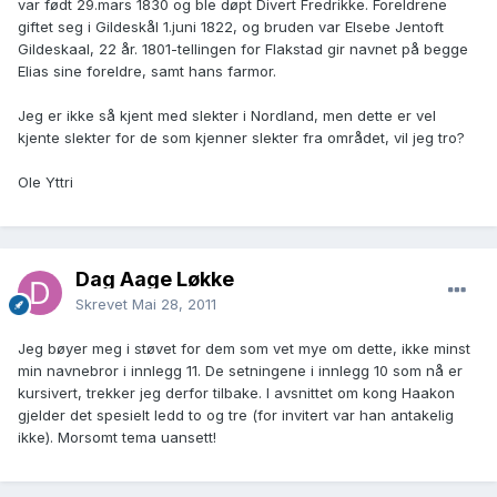
var født 29.mars 1830 og ble døpt Divert Fredrikke. Foreldrene
giftet seg i Gildeskål 1.juni 1822, og bruden var Elsebe Jentoft
Gildeskaal, 22 år. 1801-tellingen for Flakstad gir navnet på begge
Elias sine foreldre, samt hans farmor.
Jeg er ikke så kjent med slekter i Nordland, men dette er vel
kjente slekter for de som kjenner slekter fra området, vil jeg tro?
Ole Yttri
Dag Aage Løkke
Skrevet
Mai 28, 2011
Jeg bøyer meg i støvet for dem som vet mye om dette, ikke minst
min navnebror i innlegg 11. De setningene i innlegg 10 som nå er
kursivert, trekker jeg derfor tilbake. I avsnittet om kong Haakon
gjelder det spesielt ledd to og tre (for invitert var han antakelig
ikke). Morsomt tema uansett!