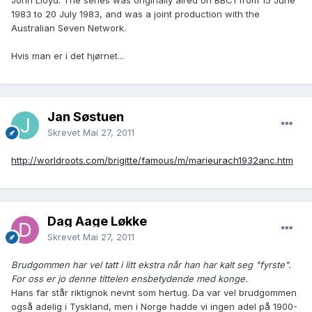
John Lloyd. The series was originally aired on BBC1 from 15 June
1983 to 20 July 1983, and was a joint production with the
Australian Seven Network.
Hvis man er i det hjørnet...
Jan Søstuen
Skrevet
Mai 27, 2011
http://worldroots.com/brigitte/famous/m/marieurach1932anc.htm
Dag Aage Løkke
Skrevet
Mai 27, 2011
Brudgommen har vel tatt i litt ekstra når han har kalt seg "fyrste".
For oss er jo denne tittelen ensbetydende med konge.
Hans far står riktignok nevnt som hertug. Da var vel brudgommen
også adelig i Tyskland, men i Norge hadde vi ingen adel på 1900-