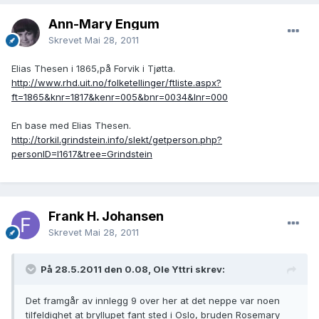
Ann-Mary Engum
Skrevet
Mai 28, 2011
Elias Thesen i 1865,på Forvik i Tjøtta.
http://www.rhd.uit.no/folketellinger/ftliste.aspx?
ft=1865&knr=1817&kenr=005&bnr=0034&lnr=000
En base med Elias Thesen.
http://torkil.grindstein.info/slekt/getperson.php?
personID=I1617&tree=Grindstein
Frank H. Johansen
Skrevet
Mai 28, 2011
På 28.5.2011 den 0.08, Ole Yttri skrev:
Det framgår av innlegg 9 over her at det neppe var noen
tilfeldighet at bryllupet fant sted i Oslo, bruden Rosemary