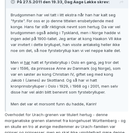
På 27.5.2011 den 19.33, Dag Aage Løkke skrev:
Brudgommen har vel tatt i litt ekstra når han har kalt seg
"fyrste". For oss er jo denne tittelen ensbetydende med
konge. Hans far står riktignok nevnt som hertug. Da var vel
brudgommen også adelig i Tyskland, men i Norge hadde vi
ingen adel på 1900-tallet. Jeg antar at kong Haakon VII ikke
var invitert i dette bryllupet, han visste antakelig heller ikke
noe om det, så noe fyrstebryllup kan vi vel neppe kalle det.
Men vi
har
hatt et fyrstebryllup i Oslo en gang, jeg tror det
var i 1596, da prinsesse Anne av Danmark (og Norge), som
var en søster av kong Christian IV, giftet seg med kong
Jakob I (James) av Skottland. Og så har vi hatt
kronprinsbrylluper i Oslo i 1929, i 1968 og i 2001, men selv
disse har vel aldri blitt benevnt som fyrstebrylluper.
Men det var et morsomt funn du hadde, Karin!
Overhodet for Urach-grenen var titulert hertug - denne
morganatiske grenen stammet fra kongehuset Württemberg - og
en skulle en tro at øvrige medlemmer av Urach-familien var
prinser og prinsesser, men en skal ikke umiddelbart gjøre denne