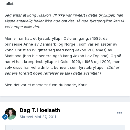
tallet.
Jeg antar at kong Haakon VII ikke var invitert i dette bryllupet, han
visste antakelig heller ikke noe om det, så noe fyrstebryllup kan vi
vel neppe kalle det.
Men vi
har
hatt et fyrstebryllup i Oslo en gang, i 1589, da
prinsesse Anne av Danmark (og Norge), som var en søster av
kong Christian IV, giftet seg med kong Jakob VI (James) av
Skottland (han ble senere også kong Jakob I av England). Og så
har vi hatt kronprinsbrylluper i Oslo i 1929, i 1968 og i 2001, men
selv disse har vel aldri blitt benevnt som fyrstebrylluper.
(Det er
senere foretatt noen rettelser av tall i dette avsnittet.)
Men det var et morsomt funn du hadde, Karin!
Dag T. Hoelseth
Skrevet
Mai 27, 2011