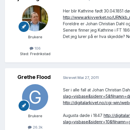
Her blir Kathrine født 30.04.1851 døpt
http://www.arkivverket.no/URN:kb
Foreldre er Johan Christian Dahl og
Senere finner jeg Kathrine i FT 18
Det jeg lurer på er hva skjedde? 
Brukere
106
Sted
:
Fredrikstad
Grethe Flood
Skrevet
Mai 27, 2011
Ser i alle fall at Johan Christian D
slag=visbase&sidenr=5&filnamn
http://digitalarkivet.no/cgi-wi
Augusta døde i 1847
http://digita
Brukere
slag=visbase&sidenr=10&filnamn
26.3k