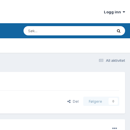
Logg inn
All aktivitet
Del
Følgere
0