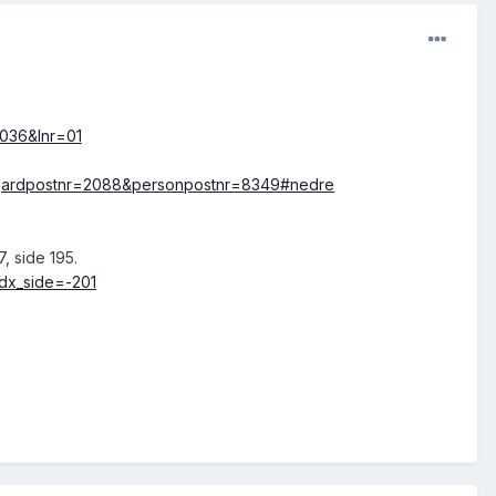
0036&lnr=01
901&gardpostnr=2088&personpostnr=8349#nedre
, side 195.
idx_side=-201