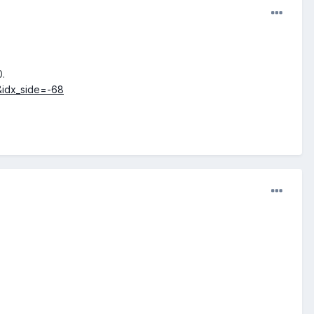
0.
&idx_side=-68