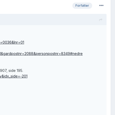
Forfatter
nr=0036&lnr=01
11901&gardpostnr=2088&personpostnr=8349#nedre
907, side 195.
ny&idx_side=-201