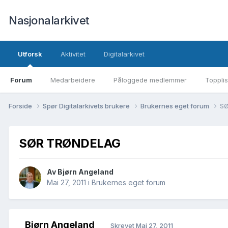
Nasjonalarkivet
Utforsk
Aktivitet
Digitalarkivet
Forum
Medarbeidere
Påloggede medlemmer
Topplis
Forside
Spør Digitalarkivets brukere
Brukernes eget forum
S
SØR TRØNDELAG
Av Bjørn Angeland
Mai 27, 2011
i
Brukernes eget forum
Bjørn Angeland
Skrevet
Mai 27, 2011