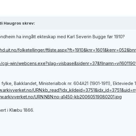
di Haugros skrev:
Trondheim ha inngått ekteskap med Karl Severin Bugge før 1910?
rhd.uit.no/folketellinger/ftliste.aspx?ft=1910&knr=1601&kenr=052&b
uib.no/cgi-win/webcens.exe?slag=visbase&sidenr=37&filnamn=vi160
fylke, Bakklandet, Ministerialbok nr. 604A21 (1901-1911), Ekteviede 1
ww.arkivverket.no/URN:kb_read?idx_kildeid=3751&idx_id=3751&uid=
ww.arkivverket.no/URN:NBN:no-a1450-kb20060519080201.jpg
ert i Klæbu 1866.