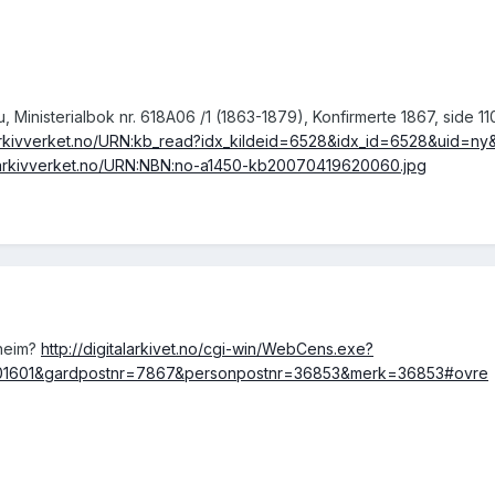
 Ministerialbok nr. 618A06 /1 (1863-1879), Konfirmerte 1867, side 11
arkivverket.no/URN:kb_read?idx_kildeid=6528&idx_id=6528&uid=ny
.arkivverket.no/URN:NBN:no-a1450-kb20070419620060.jpg
dheim?
http://digitalarkivet.no/cgi-win/WebCens.exe?
=f01601&gardpostnr=7867&personpostnr=36853&merk=36853#ovre