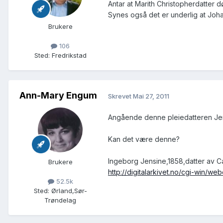
Antar at Marith Christopherdatter d
Synes også det er underlig at Johan
Brukere
106
Sted
:
Fredrikstad
Ann-Mary Engum
Skrevet
Mai 27, 2011
Angående denne pleiedatteren Jen
Kan det være denne?
Ingeborg Jensine,1858,datter av C
Brukere
http://digitalarkivet.no/cgi-wi
52.5k
Sted
:
Ørland,Sør-
Trøndelag