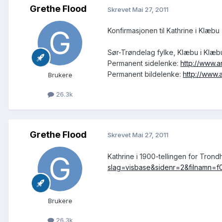
Grethe Flood
Skrevet
Mai 27, 2011
Konfirmasjonen til Kathrine i Klæbu
Sør-Trøndelag fylke, Klæbu i Klæbu,
Permanent sidelenke:
http://www.
Permanent bildelenke:
http://www
Brukere
26.3k
Grethe Flood
Skrevet
Mai 27, 2011
Kathrine i 1900-tellingen for Tron
slag=visbase&sidenr=2&filnamn
Brukere
26.3k