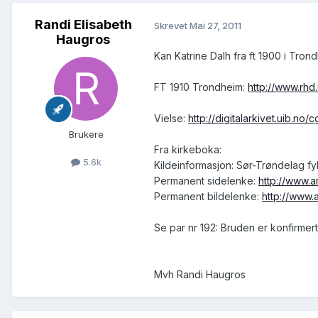
Randi Elisabeth
Skrevet
Mai 27, 2011
Haugros
Kan Katrine Dalh fra ft 1900 i Tro
FT 1910 Trondheim:
http://www.rhd
Vielse:
http://digitalarkivet.uib
Brukere
Fra kirkeboka:
5.6k
Kildeinformasjon: Sør-Trøndelag fyl
Permanent sidelenke:
http://www.
Permanent bildelenke:
http://www
Se par nr 192: Bruden er konfirmert
Mvh Randi Haugros