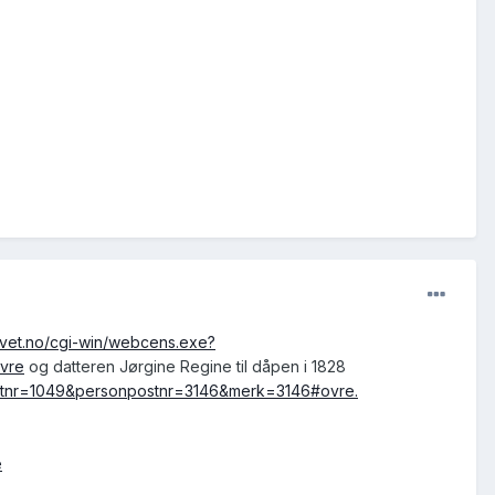
rkivet.no/cgi-win/webcens.exe?
vre
og datteren Jørgine Regine til dåpen i 1828
postnr=1049&personpostnr=3146&merk=3146#ovre.
e