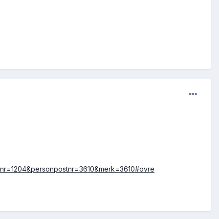
postnr=1204&personpostnr=3610&merk=3610#ovre