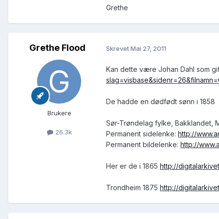
Grethe
Grethe Flood
Skrevet
Mai 27, 2011
Kan dette være Johan Dahl som gif
slag=visbase&sidenr=26&filnamn
De hadde en dødfødt sønn i 1858
Brukere
Sør-Trøndelag fylke, Bakklandet, M
26.3k
Permanent sidelenke:
http://www.
Permanent bildelenke:
http://www
Her er de i 1865
http://digitalar
Trondheim 1875
http://digitalar