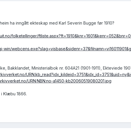
ndheim ha inngått ekteskap med Karl Severin Bugge før 1910?
.uit.no/folketellinger/ftliste.aspx?ft=1910&knr=1601&kenr=052&bnr=
.no/cgi-win/webcens.exe?slag=visbase&sidenr=37&filnamn=vi16011
ke, Bakklandet, Ministerialbok nr. 604A21 (1901-1911), Ekteviede 1907
arkivverket.no/URN:kb_read?idx_kildeid=3751&idx_id=3751&uid=ny&
.arkivverket.no/URN:NBN:no-a1450-kb20060519080201.jpg
 i Klæbu 1866.