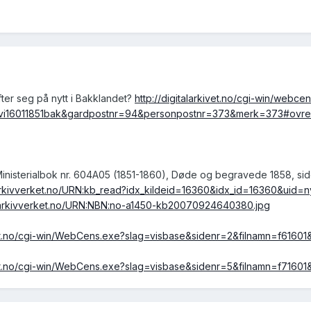
ter seg på nytt i Bakklandet?
http://digitalarkivet.no/cgi-win/webce
=vi16011851bak&gardpostnr=94&personpostnr=373&merk=373#ovre
inisterialbok nr. 604A05 (1851-1860), Døde og begravede 1858, sid
arkivverket.no/URN:kb_read?idx_kildeid=16360&idx_id=16360&uid=
.arkivverket.no/URN:NBN:no-a1450-kb20070924640380.jpg
kivet.no/cgi-win/WebCens.exe?slag=visbase&sidenr=2&filnamn=f61
kivet.no/cgi-win/WebCens.exe?slag=visbase&sidenr=5&filnamn=f7