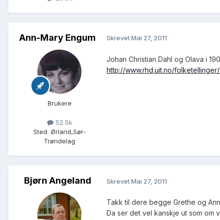
Ann-Mary Engum
Skrevet
Mai 27, 2011
Johan Christian Dahl og Olava i 190
http://www.rhd.uit.no/folketellin
Brukere
52.5k
Sted
:
Ørland,Sør-
Trøndelag
Bjørn Angeland
Skrevet
Mai 27, 2011
Takk til dere begge Grethe og Ann
Da ser det vel kanskje ut som om v