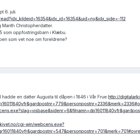
 6. juli.
_read?idx_kildeid=16354&idx_id=16354&uid=ny&idx_side=-112
 Marith Christopherdatter.
65 som oppfostringsbarn i Klæbu.
Noen som vet noe om foreldrene?
ahl hadde en datter Augusta til dåpen i 1846 i Vår Frue
http://digitala
=dp16011840vfr&gardpostnr=779&personpostnr=2336&merk=2336#o
n/webcens.exe?slag=visbase&sidenr=6&filnamn=dp16011840vfr&gard
larkivet.no/cgi-win/webcens.exe?
=gr16011840vfr&gardpostnr=547&personpostnr=701&merk=701#ovr