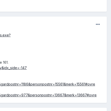
ns.exe?
e 161.
ny&idx_side=-147
601&gardpostnr=1186&personpostnr=15561&merk=15561#ovre
1601&gardpostnr=977&personpostnr=13667&merk=13667#ovre