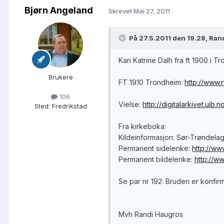
Bjørn Angeland
Skrevet
Mai 27, 2011
På 27.5.2011 den 19.28, Ran
Kan Katrine Dalh fra ft 1900 i 
Brukere
FT 1910 Trondheim:
http://www.
106
Vielse:
http://digitalarkivet.
Sted
:
Fredrikstad
Fra kirkeboka:
Kildeinformasjon: Sør-Trøndelag 
Permanent sidelenke:
http://w
Permanent bildelenke:
http://w
Se par nr 192: Bruden er konfirm
Mvh Randi Haugros