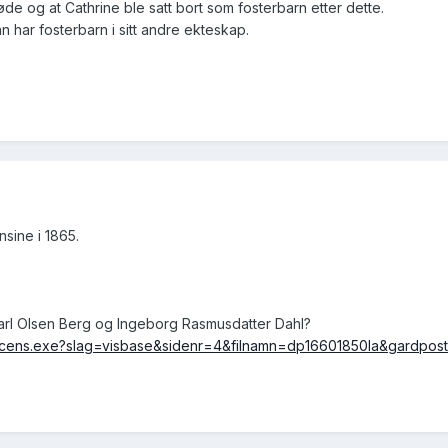
øde og at Cathrine ble satt bort som fosterbarn etter dette.
 har fosterbarn i sitt andre ekteskap.
sine i 1865.
arl Olsen Berg og Ingeborg Rasmusdatter Dahl?
n/webcens.exe?slag=visbase&sidenr=4&filnamn=dp16601850la&gard