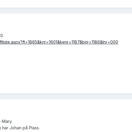
0.
ger/ftliste.aspx?ft=1865&knr=1601&kenr=1187&bnr=1186&lnr=000
-Mary.
i har Johan på Plass.