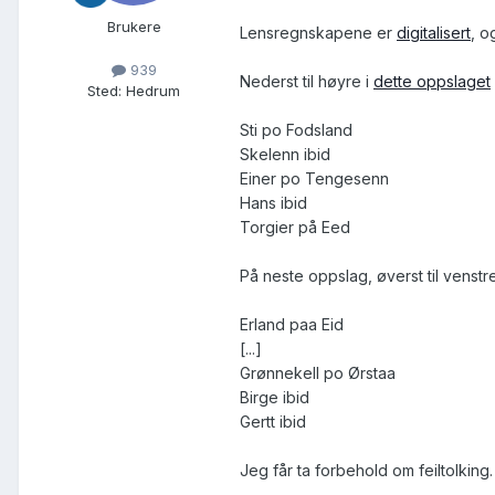
Brukere
Lensregnskapene er
digitalisert
, o
939
Nederst til høyre i
dette oppslaget
Sted
:
Hedrum
Sti po Fodsland
Skelenn ibid
Einer po Tengesenn
Hans ibid
Torgier på Eed
På neste oppslag, øverst til venstre
Erland paa Eid
[...]
Grønnekell po Ørstaa
Birge ibid
Gertt ibid
Jeg får ta forbehold om feiltolking.