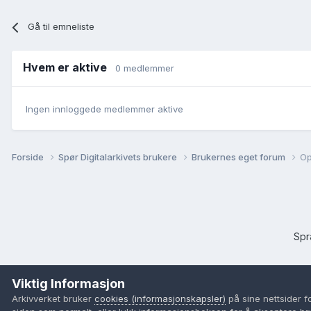
Gå til emneliste
Hvem er aktive
0 medlemmer
Ingen innloggede medlemmer aktive
Forside
Spør Digitalarkivets brukere
Brukernes eget forum
Op
Sp
Viktig Informasjon
Arkivverket bruker
cookies (informasjonskapsler)
på sine nettsider f