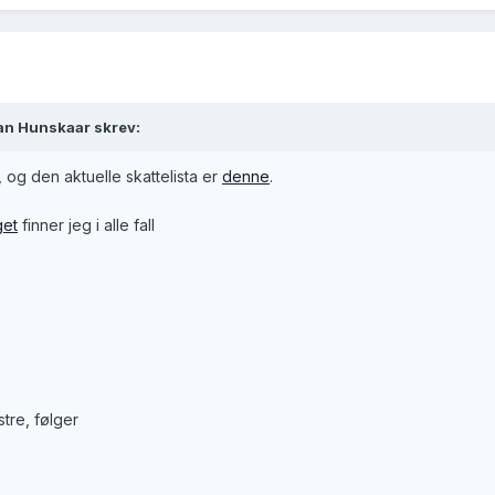
ian Hunskaar skrev:
, og den aktuelle skattelista er
denne
.
get
finner jeg i alle fall
stre, følger