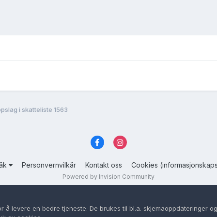
pslag i skatteliste 1563
råk
Personvernvilkår
Kontakt oss
Cookies (informasjonskaps
Powered by Invision Community
or å levere en bedre tjeneste. De brukes til bl.a. skjemaoppdateringer og