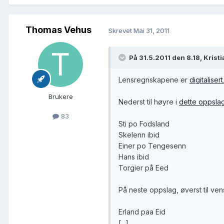
Thomas Vehus
Skrevet
Mai 31, 2011
På 31.5.2011 den 8.18, Krist
Lensregnskapene er
digitalisert
Brukere
Nederst til høyre i
dette oppsla
83
Sti po Fodsland
Skelenn ibid
Einer po Tengesenn
Hans ibid
Torgier på Eed
På neste oppslag, øverst til ven
Erland paa Eid
[...]