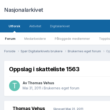
Nasjonalarkivet
Utforsk
Aktivitet
Digitalarkivet
Forum
Medarbeidere
Påloggede medlemmer
Topplis
Forside
Spør Digitalarkivets brukere
Brukernes eget forum
Op
Oppslag i skatteliste 1563
Av Thomas Vehus
Mai 31, 2011
i
Brukernes eget forum
Thomas Vehus
Skrevet
Mai 31, 2011