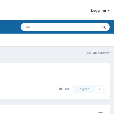
Logg inn
All aktivitet
Del
Følgere
0