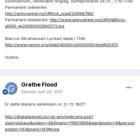
sorenskriveri, Vesterålen tinglag, Skifteprotokoll 3A 01 , 1710-1746
Permanent sidelenke:
http://arkivverket.no/URN:sk_read/24998/186/
Permanent bildelenke:
http://www.arkivverket.no/URN:NBN:no-
a1450-sk20090302690572.jpg
Marcus Abrahamsen Lockert døde i 1746
http://www.nermo.org/slekt/d0060/g0000006.html#I20313
Grethe
Grethe Flood
Skrevet
Juni 22, 2011
Er dette Marens ektemann nr. 2 i f.t. 1801?
http://digitalarkivet.no/cgi-win/webcens.exe?
slag=visbase&sidenr=3&filnamn=f18011866&gardpostnr=6&person
postnr=143&merk=143#ovre