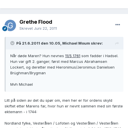
Grethe Flood
Skrevet
Juni 22, 2011
På 21.6.2011 den 10.05, Michael Moum skrev:
Når døde Maren? Hun nevnes
11/5 1761
som fadder i Hadsel.
Hun var gift 2. ganger; først med Marcus Abrahamsen
Lockert, og deretter med Hieronimus/Jeronimus Danielsen
Brüghman/Brygman
Mvh Michael
Litt på siden av det du spør om, men her er for ordens skyld
skiftet etter Marens far, hvor hun er nevnt sammen med sin første
ektemann - i 1744:
Nordland fylke, Vesterålen / Lofoten og Vesterålen / Vesterålen