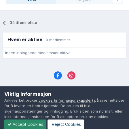
Gå til emneliste
Hvem er aktive
0 medlemmer
Ingen innloggede medlemmer aktive
Språk
Personvernvilkår
Kontakt oss
Viktig Informasjon
Cookies (informasjonskapsler)
Arkivverket bruker
cookies (informasjonskapsler)
på sine nettsider
Powered by Invision Community
for å levere en bedre tjeneste. De brukes til bl.a.
skjemaoppdateringer og innlogging. Bruk siden som normalt, eller
lukk informasjonsboksen for å akseptere bruk av cookies.
Accept Cookies
Reject Cookies