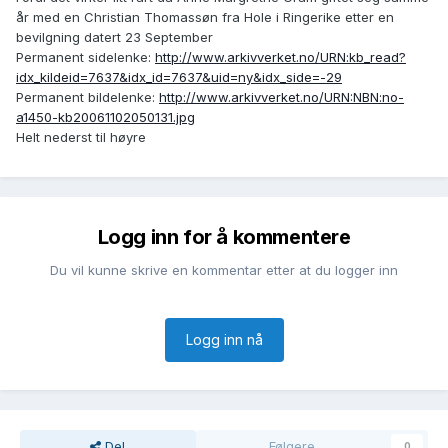
år med en Christian Thomassøn fra Hole i Ringerike etter en
bevilgning datert 23 September
Permanent sidelenke:
http://www.arkivverket.no/URN:kb_read?
idx_kildeid=7637&idx_id=7637&uid=ny&idx_side=-29
Permanent bildelenke:
http://www.arkivverket.no/URN:NBN:no-
a1450-kb20061102050131.jpg
Helt nederst til høyre
Logg inn for å kommentere
Du vil kunne skrive en kommentar etter at du logger inn
Logg inn nå
Del
Følgere
0