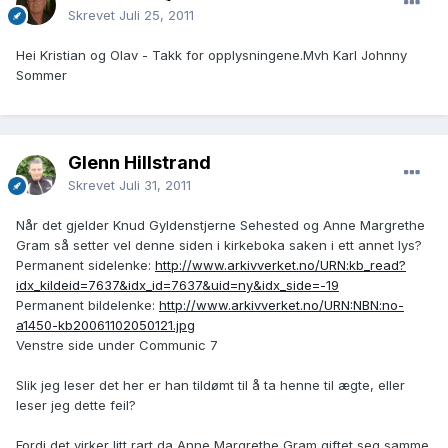
Skrevet
Juli 25, 2011
Hei Kristian og Olav - Takk for opplysningene.Mvh Karl Johnny
Sommer
Glenn Hillstrand
Skrevet
Juli 31, 2011
Når det gjelder Knud Gyldenstjerne Sehested og Anne Margrethe
Gram så setter vel denne siden i kirkeboka saken i ett annet lys?
Permanent sidelenke:
http://www.arkivverket.no/URN:kb_read?
idx_kildeid=7637&idx_id=7637&uid=ny&idx_side=-19
Permanent bildelenke:
http://www.arkivverket.no/URN:NBN:no-
a1450-kb20061102050121.jpg
Venstre side under Communic 7
Slik jeg leser det her er han tildømt til å ta henne til ægte, eller
leser jeg dette feil?
Fordi det virker litt rart da Anne Margrethe Gram giftet seg samme