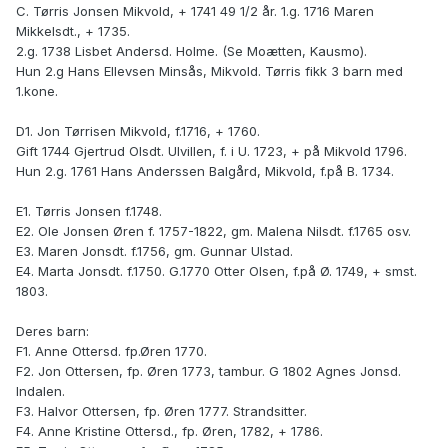
C. Tørris Jonsen Mikvold, + 1741 49 1/2 år. 1.g. 1716 Maren
Mikkelsdt., + 1735.
2.g. 1738 Lisbet Andersd. Holme. (Se Moætten, Kausmo).
Hun 2.g Hans Ellevsen Minsås, Mikvold. Tørris fikk 3 barn med
1.kone.
D1. Jon Tørrisen Mikvold, f.1716, + 1760.
Gift 1744 Gjertrud Olsdt. Ulvillen, f. i U. 1723, + på Mikvold 1796.
Hun 2.g. 1761 Hans Anderssen Balgård, Mikvold, f.på B. 1734.
E1. Tørris Jonsen f.1748.
E2. Ole Jonsen Øren f. 1757-1822, gm. Malena Nilsdt. f.1765 osv.
E3. Maren Jonsdt. f.1756, gm. Gunnar Ulstad.
E4. Marta Jonsdt. f.1750. G.1770 Otter Olsen, f.på Ø. 1749, + smst.
1803.
Deres barn:
F1. Anne Ottersd. fp.Øren 1770.
F2. Jon Ottersen, fp. Øren 1773, tambur. G 1802 Agnes Jonsd.
Indalen.
F3. Halvor Ottersen, fp. Øren 1777. Strandsitter.
F4. Anne Kristine Ottersd., fp. Øren, 1782, + 1786.