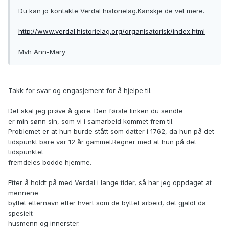
Du kan jo kontakte Verdal historielag.Kanskje de vet mere.
http://www.verdal.historielag.org/organisatorisk/index.html
Mvh Ann-Mary
Takk for svar og engasjement for å hjelpe til.
Det skal jeg prøve å gjøre. Den første linken du sendte
er min sønn sin, som vi i samarbeid kommet frem til.
Problemet er at hun burde stått som datter i 1762, da hun på det
tidspunkt bare var 12 år gammel.Regner med at hun på det
tidspunktet
fremdeles bodde hjemme.
Etter å holdt på med Verdal i lange tider, så har jeg oppdaget at
mennene
byttet etternavn etter hvert som de byttet arbeid, det gjaldt da
spesielt
husmenn og innerster.