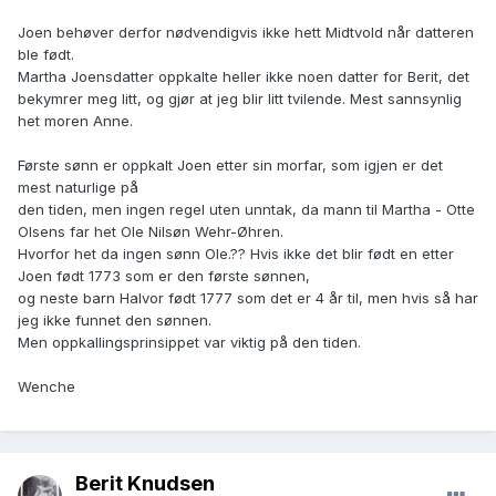
Joen behøver derfor nødvendigvis ikke hett Midtvold når datteren
ble født.
Martha Joensdatter oppkalte heller ikke noen datter for Berit, det
bekymrer meg litt, og gjør at jeg blir litt tvilende. Mest sannsynlig
het moren Anne.
Første sønn er oppkalt Joen etter sin morfar, som igjen er det
mest naturlige på
den tiden, men ingen regel uten unntak, da mann til Martha - Otte
Olsens far het Ole Nilsøn Wehr-Øhren.
Hvorfor het da ingen sønn Ole.?? Hvis ikke det blir født en etter
Joen født 1773 som er den første sønnen,
og neste barn Halvor født 1777 som det er 4 år til, men hvis så har
jeg ikke funnet den sønnen.
Men oppkallingsprinsippet var viktig på den tiden.
Wenche
Berit Knudsen