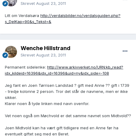
Skrevet
August 23, 2011
Litt om Verdalsøra
http://verdalsbilder.no/verdalsguiden.php?
s_DelKap=90&s_Tekst=&
Wenche Hillstrand
Skrevet
August 23, 2011
Permanent sidelenke:
http://www.arkivverket.no/URN:kb_read?
idx_kildeid=16396&idx_id=16396&uid=ny&idx_side=-108
Jeg fant en Joen Tørrisen Landstad ? gift med Anne ?? gift i 1739
- tredje kolonne 2 person. Tror det står de navnene, men er ikke
sikker.
Klarer noen å tyde linken med navn ovenfor.
Vet noen også om Møchvold er det samme navnet som Midtvold??
Joen Midtvold kan ha vært gift tidligere med en Anne før ha
eventuelt giftet seg med en Beret.