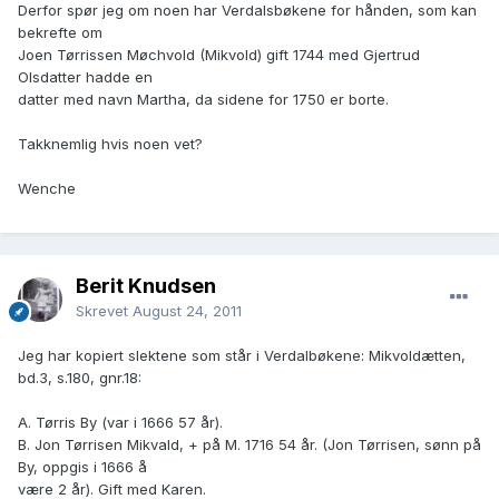
Derfor spør jeg om noen har Verdalsbøkene for hånden, som kan
bekrefte om
Joen Tørrissen Møchvold (Mikvold) gift 1744 med Gjertrud
Olsdatter hadde en
datter med navn Martha, da sidene for 1750 er borte.
Takknemlig hvis noen vet?
Wenche
Berit Knudsen
Skrevet
August 24, 2011
Jeg har kopiert slektene som står i Verdalbøkene: Mikvoldætten,
bd.3, s.180, gnr.18:
A. Tørris By (var i 1666 57 år).
B. Jon Tørrisen Mikvald, + på M. 1716 54 år. (Jon Tørrisen, sønn på
By, oppgis i 1666 å
være 2 år). Gift med Karen.