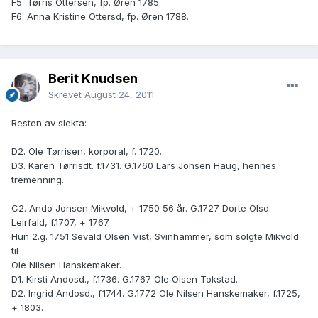
F5. Tørris Ottersen, fp. Øren 1785.
F6. Anna Kristine Ottersd, fp. Øren 1788.
Berit Knudsen
Skrevet
August 24, 2011
Resten av slekta:
D2. Ole Tørrisen, korporal, f. 1720.
D3. Karen Tørrisdt. f.1731. G.1760 Lars Jonsen Haug, hennes
tremenning.
C2. Ando Jonsen Mikvold, + 1750 56 år. G.1727 Dorte Olsd.
Leirfald, f.1707, + 1767.
Hun 2.g. 1751 Sevald Olsen Vist, Svinhammer, som solgte Mikvold
til
Ole Nilsen Hanskemaker.
D1. Kirsti Andosd., f.1736. G.1767 Ole Olsen Tokstad.
D2. Ingrid Andosd., f.1744. G.1772 Ole Nilsen Hanskemaker, f.1725,
+ 1803.