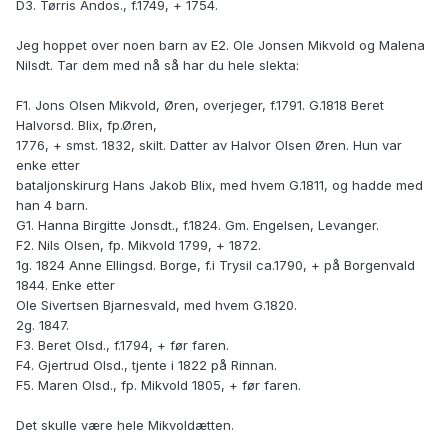
D3. Tørris Andos., f.1749, + 1754.
Jeg hoppet over noen barn av E2. Ole Jonsen Mikvold og Malena
Nilsdt. Tar dem med nå så har du hele slekta:
F1. Jons Olsen Mikvold, Øren, overjeger, f.1791. G.1818 Beret
Halvorsd. Blix, fp.Øren,
1776, + smst. 1832, skilt. Datter av Halvor Olsen Øren. Hun var
enke etter
bataljonskirurg Hans Jakob Blix, med hvem G.1811, og hadde med
han 4 barn.
G1. Hanna Birgitte Jonsdt., f.1824. Gm. Engelsen, Levanger.
F2. Nils Olsen, fp. Mikvold 1799, + 1872.
1g. 1824 Anne Ellingsd. Borge, f.i Trysil ca.1790, + på Borgenvald
1844. Enke etter
Ole Sivertsen Bjarnesvald, med hvem G.1820.
2g. 1847.
F3. Beret Olsd., f.1794, + før faren.
F4. Gjertrud Olsd., tjente i 1822 på Rinnan.
F5. Maren Olsd., fp. Mikvold 1805, + før faren.
Det skulle være hele Mikvoldætten.