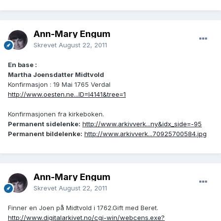
Ann-Mary Engum
Skrevet
August 22, 2011
En base :
Martha Joensdatter Midtvold
Konfirmasjon : 19 Mai 1765 Verdal
http://www.oesten.ne...ID=I4141&tree=1
Konfirmasjonen fra kirkeboken.
Permanent sidelenke:
http://www.arkivverk...ny&idx_side=-95
Permanent bildelenke:
http://www.arkivverk...70925700584.jpg
Ann-Mary Engum
Skrevet
August 22, 2011
Finner en Joen på Midtvold i 1762.Gift med Beret.
http://www.digitalarkivet.no/cgi-win/webcens.exe?