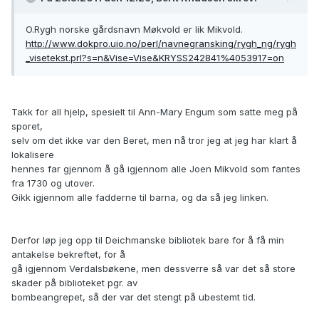
O.Rygh norske gårdsnavn Møkvold er lik Mikvold.
http://www.dokpro.uio.no/perl/navnegransking/rygh_ng/rygh
_visetekst.prl?s=n&Vise=Vise&KRYSS242841%4053917=on
Takk for all hjelp, spesielt til Ann-Mary Engum som satte meg på
sporet,
selv om det ikke var den Beret, men nå tror jeg at jeg har klart å
lokalisere
hennes far gjennom å gå igjennom alle Joen Mikvold som fantes
fra 1730 og utover.
Gikk igjennom alle fadderne til barna, og da så jeg linken.
Derfor løp jeg opp til Deichmanske bibliotek bare for å få min
antakelse bekreftet, for å
gå igjennom Verdalsbøkene, men dessverre så var det så store
skader på biblioteket pgr. av
bombeangrepet, så der var det stengt på ubestemt tid.