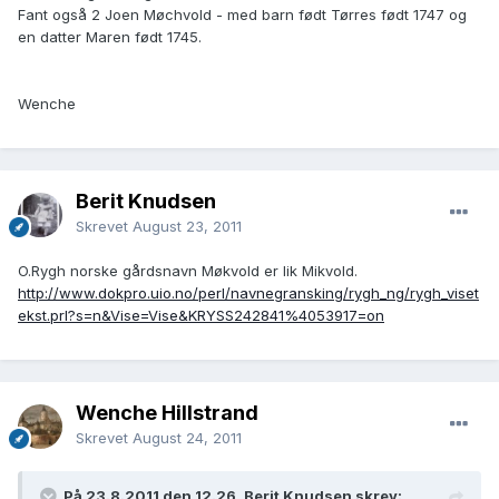
Fant også 2 Joen Møchvold - med barn født Tørres født 1747 og
en datter Maren født 1745.
Wenche
Berit Knudsen
Skrevet
August 23, 2011
O.Rygh norske gårdsnavn Møkvold er lik Mikvold.
http://www.dokpro.uio.no/perl/navnegransking/rygh_ng/rygh_viset
ekst.prl?s=n&Vise=Vise&KRYSS242841%4053917=on
Wenche Hillstrand
Skrevet
August 24, 2011
På 23.8.2011 den 12.26, Berit Knudsen skrev: