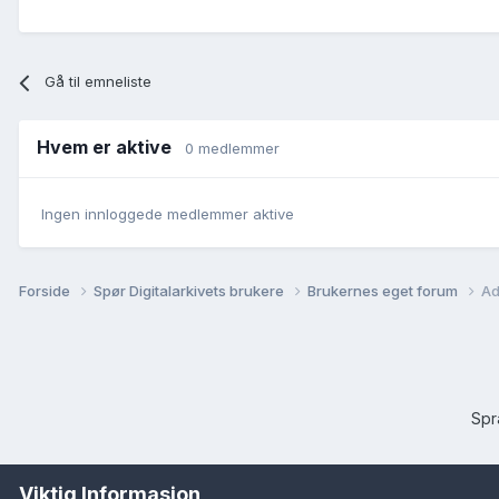
Gå til emneliste
Hvem er aktive
0 medlemmer
Ingen innloggede medlemmer aktive
Forside
Spør Digitalarkivets brukere
Brukernes eget forum
Ad
Sp
Viktig Informasjon