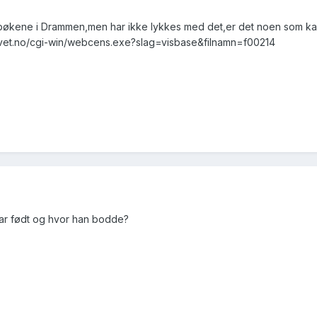
kebøkene i Drammen,men har ikke lykkes med det,er det noen som k
kivet.no/cgi-win/webcens.exe?slag=visbase&filnamn=f00214
var født og hvor han bodde?