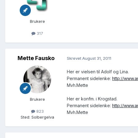
Brukere
317
Mette Fausko
Skrevet
August 31, 2011
Her er vielsen til Adolf og Lina.
Permanent sidelenke:
http://www.
Mvh.Mette
Her er konfm. i Krogstad.
Brukere
Permanent sidelenke:
http://www.
823
Mvh.Mette
Sted
:
Solbergelva