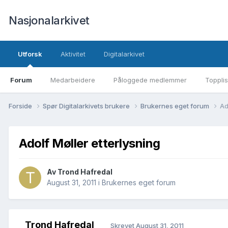
Nasjonalarkivet
Utforsk
Aktivitet
Digitalarkivet
Forum
Medarbeidere
Påloggede medlemmer
Topplis
Forside
Spør Digitalarkivets brukere
Brukernes eget forum
Ad
Adolf Møller etterlysning
Av Trond Hafredal
August 31, 2011
i
Brukernes eget forum
Trond Hafredal
Skrevet
August 31, 2011