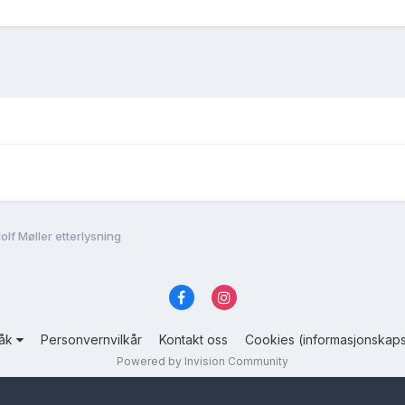
olf Møller etterlysning
råk
Personvernvilkår
Kontakt oss
Cookies (informasjonskaps
Powered by Invision Community