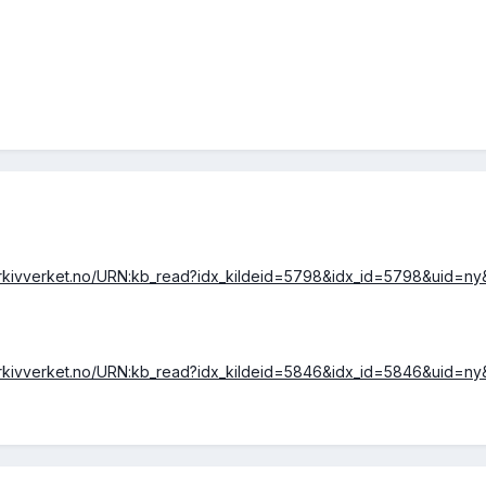
arkivverket.no/URN:kb_read?idx_kildeid=5798&idx_id=5798&uid=ny
arkivverket.no/URN:kb_read?idx_kildeid=5846&idx_id=5846&uid=ny