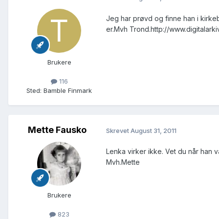
Jeg har prøvd og finne han i kir
er.Mvh Trond.http://www.digitalar
Brukere
116
Sted
:
Bamble Finmark
Mette Fausko
Skrevet
August 31, 2011
Lenka virker ikke. Vet du når han 
Mvh.Mette
Brukere
823