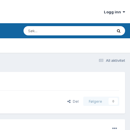
Logg inn
All aktivitet
Del
Følgere
0