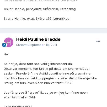
Oskar Hennie, pensjonist, Skårerv.10, Lørenskog
Sverre Hennie, eksp. Skårerv.66, Lørenskog
Heidi Pauline Bredde
Skrevet
September 18, 2011
Hei.
Se her ja, dere fant noe veldig interessant da.
Dette var morsomt. Har lurt litt på dette om Sverre hadde
søsken. Prøvde å finne Astrid Josefine inne på gravminner
men hvis hun var veldig oppegående så er det jo kanskje ikke
umulig om hun lever siden hun var født i 1917.
Jeg får prøve å "grave" litt og se om jeg kan finne noen
etter Astrid eller Odd.
Takk for hjelpen ;-)