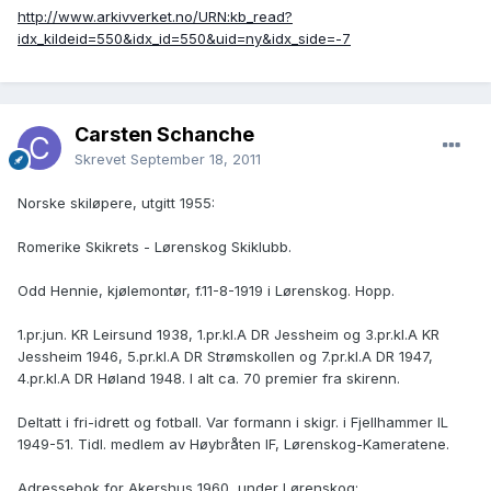
http://www.arkivverket.no/URN:kb_read?
idx_kildeid=550&idx_id=550&uid=ny&idx_side=-7
Carsten Schanche
Skrevet
September 18, 2011
Norske skiløpere, utgitt 1955:
Romerike Skikrets - Lørenskog Skiklubb.
Odd Hennie, kjølemontør, f.11-8-1919 i Lørenskog. Hopp.
1.pr.jun. KR Leirsund 1938, 1.pr.kl.A DR Jessheim og 3.pr.kl.A KR
Jessheim 1946, 5.pr.kl.A DR Strømskollen og 7.pr.kl.A DR 1947,
4.pr.kl.A DR Høland 1948. I alt ca. 70 premier fra skirenn.
Deltatt i fri-idrett og fotball. Var formann i skigr. i Fjellhammer IL
1949-51. Tidl. medlem av Høybråten IF, Lørenskog-Kameratene.
Adressebok for Akershus 1960, under Lørenskog: