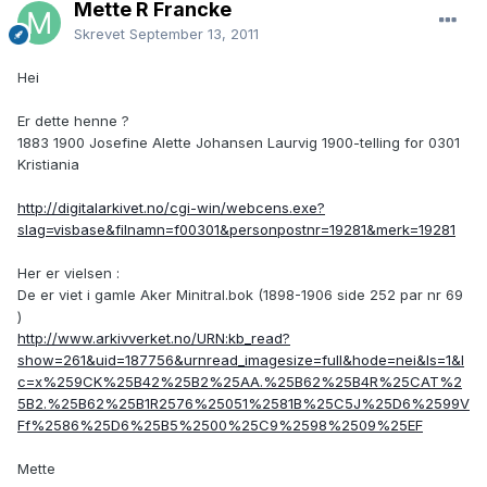
Mette R Francke
Skrevet
September 13, 2011
Hei
Er dette henne ?
1883 1900 Josefine Alette Johansen Laurvig 1900-telling for 0301
Kristiania
http://digitalarkivet.no/cgi-win/webcens.exe?
slag=visbase&filnamn=f00301&personpostnr=19281&merk=19281
Her er vielsen :
De er viet i gamle Aker Minitral.bok (1898-1906 side 252 par nr 69
)
http://www.arkivverket.no/URN:kb_read?
show=261&uid=187756&urnread_imagesize=full&hode=nei&ls=1&l
c=x%259CK%25B42%25B2%25AA.%25B62%25B4R%25CAT%2
5B2.%25B62%25B1R2576%25051%2581B%25C5J%25D6%2599V
Ff%2586%25D6%25B5%2500%25C9%2598%2509%25EF
Mette