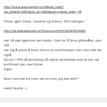
http://www.arkivverket.no/URN:kb_read?
idx_kildeid=3483&idx_id=3483&uid=ny&idx_side=-16
Finner igjen Oskar, Josefine og Sverre i 1910-tellingen :
http://da.digitalarkivet.no/ft/person/pf01036381001468/
Har nå søkt igjennom det meste i Oslo for å finne giftemålet, uten
hell.
Har også prøvd å finne Sverre sin konfirmasjon men uten hell der
også.
De bor i 1910 på lørenskog så regnet da kanskje med at han var
konfirmert der, men finner
ingen.
Noen som kan ha noen ide om hvor jeg kan lete??
Heidi Pauline ;-)