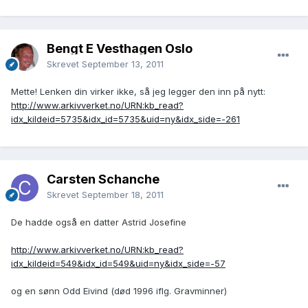
Bengt E Vesthagen Oslo
Skrevet
September 13, 2011
Mette! Lenken din virker ikke, så jeg legger den inn på nytt:
http://www.arkivverket.no/URN:kb_read?
idx_kildeid=5735&idx_id=5735&uid=ny&idx_side=-261
Carsten Schanche
Skrevet
September 18, 2011
De hadde også en datter Astrid Josefine
http://www.arkivverket.no/URN:kb_read?
idx_kildeid=549&idx_id=549&uid=ny&idx_side=-57
og en sønn Odd Eivind (død 1996 iflg. Gravminner)