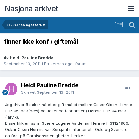
Nasjonalarkivet
Brukernes eget forum
finner ikke konf / giftemål
Av Heidi Pauline Bredde
September 13, 2011
i
Brukernes eget forum
Heidi Pauline Bredde
Skrevet
September 13, 2011
Jeg driver å søker nå etter giftemålet mellom Oskar Olsen Hennie
f: 15.05.1883(næs) og Josefine (Johansen) Hennie f: 16.04.1883
(larvik).
Disse fikk en sønn Sverre Eugene Valdemar Hennie f: 31.12.1906.
Oskar Olsen Hennie var Sersjant i infanteriet i Oslo og Sverre er
da født på Garnisonsmenigheten. Lenke :