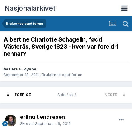
Nasjonalarkivet
Brukernes eget forum
Albertine Charlotte Schagelin, fødd
Västerås, Sverige 1823 - kven var foreldri
hennar?
Av Lars E. Øyane
September 18, 2011
i
Brukernes eget forum
FORRIGE
Side 2 av 2
NESTE
erling t endresen
Skrevet
September 19, 2011