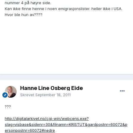
nummer 4 på høyre side.
Kan ikke finne henne i noen emigrasjonslister. heller ikke i USA.
Hvor ble hun av????
Hanne Line Osberg Eide
Skrevet
September 18, 2011
???
http://digitalarkivet.no/cgi-win/webcens.exe?
slag=visbase&sidenr=30&filnamn=KRISTUT&gardpostnr=60072&p
ersonpostnr=60072#nedre