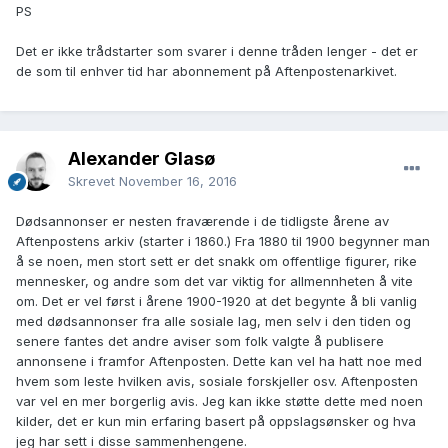
PS
Det er ikke trådstarter som svarer i denne tråden lenger - det er
de som til enhver tid har abonnement på Aftenpostenarkivet.
Alexander Glasø
Skrevet
November 16, 2016
Dødsannonser er nesten fraværende i de tidligste årene av
Aftenpostens arkiv (starter i 1860.) Fra 1880 til 1900 begynner man
å se noen, men stort sett er det snakk om offentlige figurer, rike
mennesker, og andre som det var viktig for allmennheten å vite
om. Det er vel først i årene 1900-1920 at det begynte å bli vanlig
med dødsannonser fra alle sosiale lag, men selv i den tiden og
senere fantes det andre aviser som folk valgte å publisere
annonsene i framfor Aftenposten. Dette kan vel ha hatt noe med
hvem som leste hvilken avis, sosiale forskjeller osv. Aftenposten
var vel en mer borgerlig avis. Jeg kan ikke støtte dette med noen
kilder, det er kun min erfaring basert på oppslagsønsker og hva
jeg har sett i disse sammenhengene.