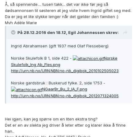
Å, så spennende.... tusen takk... det var ikke før jeg så
dødsannonsen til søsteren at jeg viste hvem Ingrid giftet seg med.
Da er jeg et lite stykke lenger når det gjelder den familien :)
Mvh Adèle Marie
På 28.12.2016 den 18.12, Egil Johannessen skrev:
Ingrid Abrahamsen (gift 1937 med Olaf Flesseberg)
Norske Skulefolk B 1, side 422 -
Norske
Skulefolk_Ing Ab_Fles.png
http://urn.nb.no/URN:NBN:no-nb_digibok_2010102505023
Norske gardsbruk : Buskerud fylke. 2, side 1753 -
NGaarBr_Bu_2_IA_F.png
http://urn.nb.no/URN:NBN:no-nb_digibok_2012071324005
Hei igjen, kan jeg spørre om en liten ekstra ting?
Det er en av slekta jeg driver å leter etter og klarer ikke å finne
han..