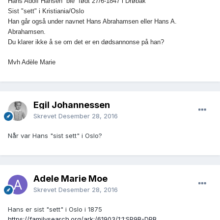
Hans Adolf Hansen ble født 27/6-1847 i Drøbak
Sist "sett" i Kristiania/Oslo
Han går også under navnet Hans Abrahamsen eller Hans A.
Abrahamsen.
Du klarer ikke å se om det er en dødsannonse på han?
Mvh Adèle Marie
Egil Johannessen
Skrevet
Desember 28, 2016
Når var Hans "sist sett" i Oslo?
Adele Marie Moe
Skrevet
Desember 28, 2016
Hans er sist "sett" i Oslo i 1875
https://familysearch.org/ark:/61903/1:1:SP9B-DPB