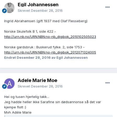
Egil Johannessen
Skrevet
Desember 28, 2016
Ingrid Abrahamsen (gift 1937 med Olaf Flesseberg)
Norske Skulefolk B 1, side 422 -
http://urn.nb.no/URN:NBN:no-nb_digibok_2010102505023
Norske gardsbruk : Buskerud fylke. 2, side 1753 -
http://urn.nb.no/URN:NBN:no-nb_digibok_2012071324005
Endret
Desember 28, 2016
av Egil Johannessen
Adele Marie Moe
Skrevet
Desember 28, 2016
Hei og tusen hjertelig takk...
Jeg hadde heller ikke Sarafine sin dødsannonse så det var
kjempe flott :)
Mvh Adèle Marie