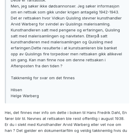
Dette er fantastisk.
Men, jeg søker ikke dødsannonser. Jeg søker informasjon
om en rettsak som gikk under krigen antagelig 1942-1943.
Det er rettsaken hvor Vidkun Quisling stevner kunsthandler
Arvid Warberg for svindel av Quislings malerisamling.
Kunsthandleren satt med pengene og erfaringen, Quisling
satt med malerisamlingen og naiviteten. Etterpå satt
kunsthandleren med malerisamlingen og Quisling med
erfaringen.Dette resulterte i at kunstsamleren ble banket
opp av Quislings fire torpedoer men rettsaken gikk allikevel
sin gang. Kan man finne noe om denne rettsaken i
Aftenposten fra den tiden ?
Takknemlig for svar om det finnes
Hilsen
Helge Warberg
Hei, det finnes mer info om dette i boken til Hans Fredrik Dahl, En
fører blir til. Nevnes at rettsaken ble reist offentlig i august 1938.
Er du i slekt med Kunsthandler Arvid Warberg eller vet noe om
han ? Det gjelder en dokumentarfilm og veldig takknemlig hvis du