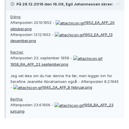
På 28.12.2016 den 16.06, Egil Johannessen skrev:
Erling:
Aftenposten 20.10.1952 -
1952_EA_AFP_20
oktober.png
Aftenposten 13.12.1952 -
1952_EA_AFP_13
desember.png
Rachel:
Aftenposten 23. september 1958 -
1958_RA_AFP_23 september.png
Jeg vet ikke om du har denne fra før, men legger inn for
Serafine Jeanette Abrahamsen også - Aftenposten 8.2.1945
-
1945_SA_AFP_8 februar.png
Bertha:
Aftenposten 23.6.1956 -
1956_BA_AFP_23
juni.png