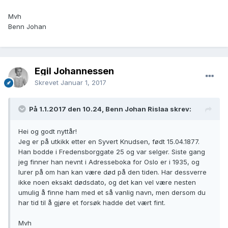
Mvh
Benn Johan
Egil Johannessen
Skrevet
Januar 1, 2017
På 1.1.2017 den 10.24, Benn Johan Rislaa skrev:
Hei og godt nyttår!
Jeg er på utkikk etter en Syvert Knudsen, født 15.04.1877.
Han bodde i Fredensborggate 25 og var selger. Siste gang
jeg finner han nevnt i Adresseboka for Oslo er i 1935, og
lurer på om han kan være død på den tiden. Har dessverre
ikke noen eksakt dødsdato, og det kan vel være nesten
umulig å finne ham med et så vanlig navn, men dersom du
har tid til å gjøre et forsøk hadde det vært fint.
Mvh