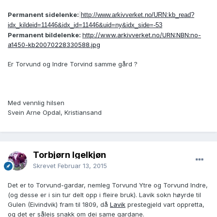
Permanent sidelenke:
http://www.arkivverket.no/URN:kb_read?
idx_kildeid=11446&idx_id=11446&uid=ny&idx_side=-53
Permanent bildelenke:
http://www.arkivverket.no/URN:NBN:no-
a1450-kb20070228330588.jpg
Er Torvund og Indre Torvind samme gård ?
Med vennlig hilsen
Svein Arne Opdal, Kristiansand
Torbjørn Igelkjøn
Skrevet
Februar 13, 2015
Det er to Torvund-gardar, nemleg Torvund Ytre og Torvund Indre,
(og desse er i sin tur delt opp i fleire bruk). Lavik sokn høyrde til
Gulen (Eivindvik) fram til 1809, då
Lavik
prestegjeld vart oppretta,
og det er såleis snakk om dei same gardane.