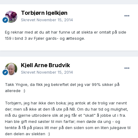
Torbjørn Igelkjøn
Skrevet
November 15, 2014
Eg reknar med at du alt har funne ut at slekta er omtalt på side
159 i bind 3 av Fjaler gards- og ættesoge.
Kjell Arne Brudvik
Skrevet
November 15, 2014
Takk Yngve, da fikk jeg bekreftet det jeg var 99% sikker på
allerede :)
Torbjørn, jeg har ikke den boka; jeg antok at de trolig var nevnt
der; men så ikke at den lå ute på NB. Om du har tid og mulighet,
må du gjerne utbrodere slik at jeg får et "skall" å jobbe ut i fra.
Han ble gift med søster til min farfar; men døde da ung - og
tenkte å få på plass litt mer på den siden som en liten julegave til
den delen av slekten :)