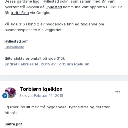
Desse gardane ligg i Hyllestad sokn, som saman med Øn vart
overført frå Askvoll då
Hyllestad
kommune vart oppretta i 1862. Eg
får
treff i Finn
via Google.
På side 316 i bind 2 av bygdeboka finn eg følgjande om
husmannsplassen Kleivegjerdet:
Hyllestad.pdf
Unavailable
(Etterslekta er omtalt på side 315).
Endret
Februar 14, 2015
av Torbjørn Igelkjøn
Torbjørn Igelkjøn
Skrevet
Februar 14, 2015
Eg limer inn litt meir frå bygdeboka, fyrst Sætre og deretter
Atterås:
Sætre.pdf