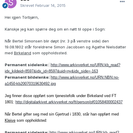
Skrevet
Februar 14, 2015
Hei igjen Torbjørn,
Kanskje jeg kan spørre deg om en nøtt til oppe i Sogn:
Når Bertel Simonsen blir døpt (nr. 3 på venstre side) den
19.08.1802 står foreldrene Simon Jacobsen og Agathe Nielsdatter
med
Birkeland
som oppholdssted.
Permanent sidelenke:
http://www.arkivverket.no/URN:kb_read?
idx_kildeid=8597&idx_id=8597&uid=ny&idx_side=-163
Permanent bildelenke:
http://www.arkivverket.no/URN:NBN:no-
a1450-kb20070319630492.jpg
Jeg finner disse oppført som tjenestefolk under Birkeland ved FT
1801:
http://digitalarkivet.arkivverket.no/ft/person/pf01058400002437
Når Bertel gifter seg med sin Gjertrud i 1830, står han oppført med
Kleive
som oppholdsted:
Permanent sidelenke:
http://www.arkivverket.no/URN:kb_read?