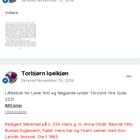
Skrevet
November 15, 2014
Vidare:
Torbjørn Igelkjøn
Skrevet
November 15, 2014
I Ættebok for Lavik finn eg følgjande under Torvund Ytre (side
222):
IMG.bmp
Unavailable
Redigert: Merknad på s. 224: Hans g. m. Anna Olsdtr. Røyrvik 139c.
Bustad Fuglevann, Fjaler. Hans har og 1 barn saman med Guri
Larsdtr. Norevik. Ola f. 1883.