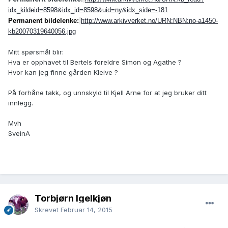
idx_kildeid=8598&idx_id=8598&uid=ny&idx_side=-181
Permanent bildelenke:
http://www.arkivverket.no/URN:NBN:no-a1450-
kb20070319640056.jpg
Mitt spørsmål blir:
Hva er opphavet til Bertels foreldre Simon og Agathe ?
Hvor kan jeg finne gården Kleive ?
På forhåne takk, og unnskyld til Kjell Arne for at jeg bruker ditt
innlegg.
Mvh
SveinA
Torbjørn Igelkjøn
Skrevet
Februar 14, 2015