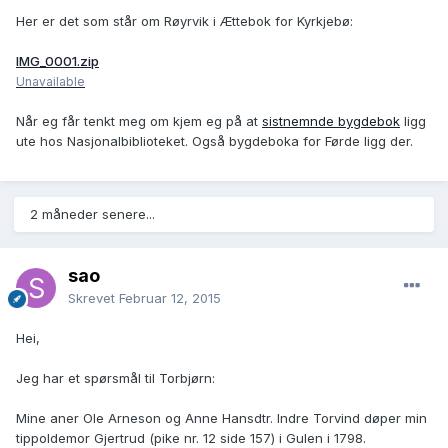
Her er det som står om Røyrvik i Ættebok for Kyrkjebø:
IMG_0001.zip
Unavailable
Når eg får tenkt meg om kjem eg på at
sistnemnde bygdebok
ligg
ute hos Nasjonalbiblioteket. Også bygdeboka for Førde ligg der.
2 måneder senere...
sao
Skrevet
Februar 12, 2015
Hei,
Jeg har et spørsmål til Torbjørn:
Mine aner Ole Arneson og Anne Hansdtr. Indre Torvind døper min
tippoldemor Gjertrud (pike nr. 12 side 157) i Gulen i 1798.