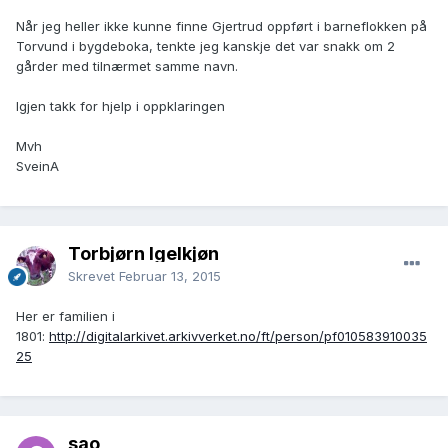
Når jeg heller ikke kunne finne Gjertrud oppført i barneflokken på
Torvund i bygdeboka, tenkte jeg kanskje det var snakk om 2
gårder med tilnærmet samme navn.
Igjen takk for hjelp i oppklaringen
Mvh
SveinA
Torbjørn Igelkjøn
Skrevet
Februar 13, 2015
Her er familien i
1801:
http://digitalarkivet.arkivverket.no/ft/person/pf010583910035
25
sao