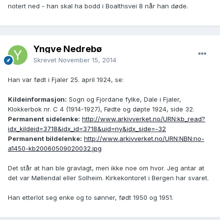
notert ned - han skal ha bodd i Boalthsvei 8 når han døde.
Yngve Nedrebø
Skrevet
November 15, 2014
Han var født i Fjaler 25. april 1924, se:
Kildeinformasjon:
Sogn og Fjordane fylke, Dale i Fjaler,
Klokkerbok nr. C 4 (1914-1927), Fødte og døpte 1924, side 32.
Permanent sidelenke:
http://www.arkivverket.no/URN:kb_read?
idx_kildeid=3718&idx_id=3718&uid=ny&idx_side=-32
Permanent bildelenke:
http://www.arkivverket.no/URN:NBN:no-
a1450-kb20060509020032.jpg
Det står at han ble gravlagt, men ikke noe om hvor. Jeg antar at
det var Møllendal eller Solheim. Kirkekontoret i Bergen har svaret.
Han etterlot seg enke og to sønner, født 1950 og 1951.