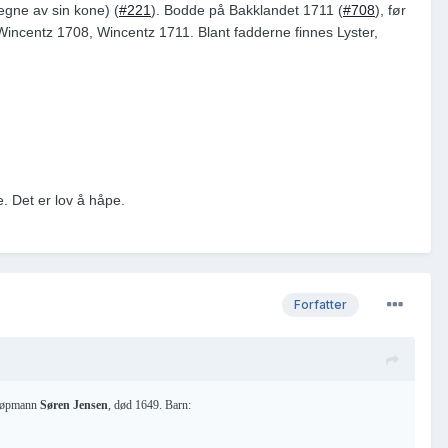
egne av sin kone) (
#221
). Bodde på Bakklandet 1711 (
#708
), før
Wincentz 1708, Wincentz 1711. Blant fadderne finnes Lyster,
e. Det er lov å håpe.
Forfatter
kjøpmann
Søren Jensen
, død 1649. Barn: