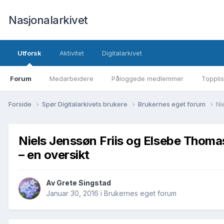
Nasjonalarkivet
Utforsk
Aktivitet
Digitalarkivet
Forum
Medarbeidere
Påloggede medlemmer
Topplis
Forside
Spør Digitalarkivets brukere
Brukernes eget forum
Ni
Niels Jenssøn Friis og Elsebe Thom
– en oversikt
Av Grete Singstad
Januar 30, 2016
i
Brukernes eget forum