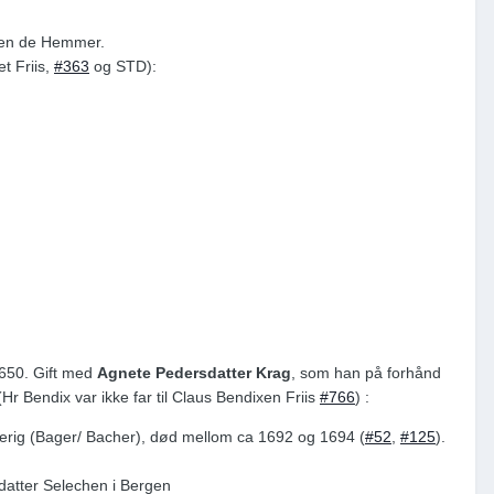
aren de Hemmer.
t Friis,
#363
og STD):
 1650. Gift med
Agnete Pedersdatter Krag
, som han på forhånd
 (Hr Bendix var ikke far til Claus Bendixen Friis
#766
) :
ierig (Bager/ Bacher), død mellom ca 1692 og 1694 (
#52
,
#125
).
datter Selechen i Bergen