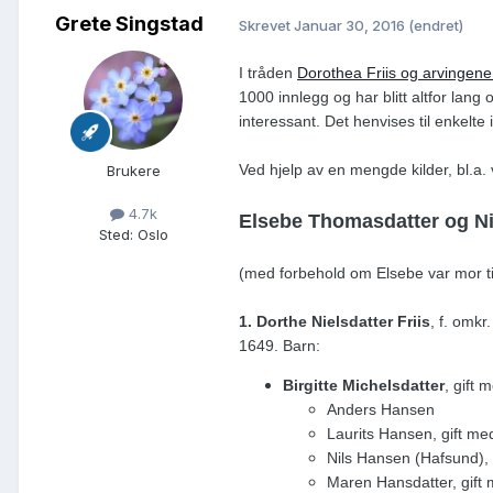
Grete Singstad
Skrevet
Januar 30, 2016
(endret)
I tråden
Dorothea Friis og arvingene
1000 innlegg og har blitt altfor lang
interessant. Det henvises til enkelte 
Ved hjelp av en mengde kilder, bl.a.
Brukere
4.7k
Elsebe Thomasdatter og Nie
Sted
:
Oslo
(med forbehold om Elsebe var mor til 
1. Dorthe Nielsdatter Friis
, f. omkr
1649. Barn:
Birgitte Michelsdatter
, gift 
Anders Hansen
Laurits Hansen, gift me
Nils Hansen (Hafsund), 
Maren Hansdatter, gift 