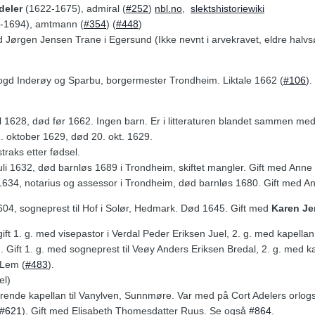
deler
(1622-1675), admiral (
#252
)
nbl.no
,
slektshistoriewiki
-1694), amtmann (
#354
) (
#448
)
ed Jørgen Jensen Trane i Egersund (Ikke nevnt i arvekravet, eldre hal
ogd Inderøy og Sparbu, borgermester Trondheim. Liktale 1662 (
#106
)
ril 1628, død før 1662. Ingen barn. Er i litteraturen blandet sammen me
11. oktober 1629, død 20. okt. 1629.
straks etter fødsel.
. juli 1632, død barnløs 1689 i Trondheim, skiftet mangler. Gift med Anne
li 1634, notarius og assessor i Trondheim, død barnløs 1680. Gift med An
1604, sogneprest til Hof i Solør, Hedmark. Død 1645. Gift med
Karen Je
 gift 1. g. med visepastor i Verdal Peder Eriksen Juel, 2. g. med kapell
 Gift 1. g. med sogneprest til Veøy Anders Eriksen Bredal, 2. g. med ka
 Lem (
#483
).
el)
erende kapellan til Vanylven, Sunnmøre. Var med på Cort Adelers orlogsf
#621
). Gift med Elisabeth Thomesdatter Ruus. Se også
#864
.