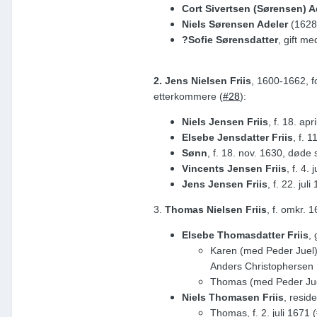
Cort Sivertsen (Sørensen) A
Niels Sørensen Adeler
(1628
?Sofie Sørensdatter
, gift m
2. Jens Nielsen Friis
, 1600-1662, f
etterkommere (
#28
):
Niels Jensen Friis
, f. 18. ap
Elsebe Jensdatter Friis
, f. 
Sønn
, f. 18. nov. 1630, døde 
Vincents Jensen Friis
, f. 4
Jens Jensen Friis
, f. 22. ju
3.
Thomas Nielsen Friis
, f. omkr. 
Elsebe Thomasdatter Friis
,
Karen (med Peder Juel).
Anders Christophersen
Thomas (med Peder Ju
Niels Thomasen Friis
, resid
Thomas, f. 2. juli 1671 (