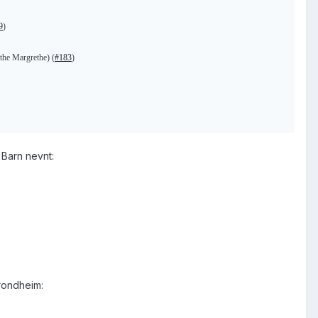
9
)
rthe Margrethe) (
#183
)
. Barn nevnt:
rondheim: