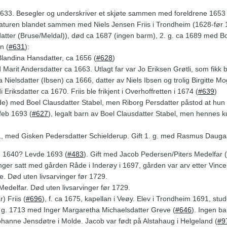
-1633. Besegler og underskriver et skjøte sammen med foreldrene 1653 
raturen blandet sammen med Niels Jensen Friis i Trondheim (1628-før 1
sdatter (Bruse/Meldal)), død ca 1687 (ingen barm), 2. g. ca 1689 med 
n (
#631
):
landina Hansdatter, ca 1656 (
#628
)
 Marit Andersdatter ca 1663. Utlagt far var Jo Eriksen Grøtli, som fikk bo
Nielsdatter (Ibsen) ca 1666, datter av Niels Ibsen og trolig Birgitte M
Eriksdatter ca 1670. Friis ble frikjent i Overhoffretten i 1674 (
#639
)
) med Boel Clausdatter Stabel, men Riborg Persdatter påstod at hun 
/feb 1693 (
#627
), legalt barn av Boel Clausdatter Stabel, men hennes k
01, med Gisken Pedersdatter Schielderup. Gift 1. g. med Rasmus Daugaa
r. 1640? Levde 1693 (
#483
). Gift med Jacob Pedersen/Piters Medelfar (
ger satt med gården Råde i Inderøy i 1697, gården var arv etter Vincen
e. Død uten livsarvinger før 1729.
edelfar. Død uten livsarvinger før 1729.
) Friis (
#696
), f. ca 1675, kapellan i Veøy. Elev i Trondheim 1691, st
 2. g. 1713 med Inger Margaretha Michaelsdatter Greve (
#646
). Ingen b
ohanne Jensdøtre i Molde. Jacob var født på Alstahaug i Helgeland (
#9