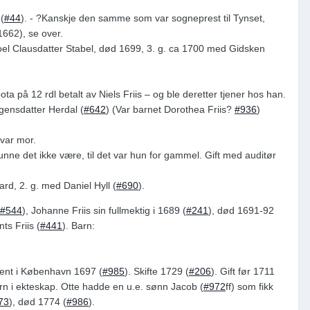
(
#44
). - ?Kanskje den samme som var sogneprest til Tynset,
662), se over.
Boel Clausdatter Stabel, død 1699, 3. g. ca 1700 med Gidsken
ta på 12 rdl betalt av Niels Friis – og ble deretter tjener hos han.
ogensdatter Herdal (
#642
) (Var barnet Dorothea Friis?
#936
)
var mor.
unne det ikke være, til det var hun for gammel. Gift med auditør
rd, 2. g. med Daniel Hyll (
#690
).
#544
), Johanne Friis sin fullmektig i 1689 (
#241
), død 1691-92
ts Friis (
#441
). Barn:
udent i København 1697 (
#985
). Skifte 1729 (
#206
). Gift før 1711
arn i ekteskap. Otte hadde en u.e. sønn Jacob (
#972
ff) som fikk
73
), død 1774 (
#986
).