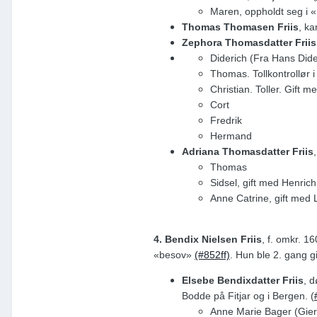
Maren, oppholdt seg i 
Thomas Thomasen Friis
, k
Zephora Thomasdatter Friis
Diderich (Fra Hans Did
Thomas. Tollkontrollør 
Christian. Toller. Gift
Cort
Fredrik
Hermand
Adriana Thomasdatter Friis
Thomas
Sidsel, gift med Henric
Anne Catrine, gift med 
4. Bendix Nielsen Friis
, f. omkr. 1
«besov»
(#852ff)
. Hun ble 2. gang 
Elsebe Bendixdatter Friis
, 
Bodde på Fitjar og i Bergen. (
Anne Marie Bager (Gier