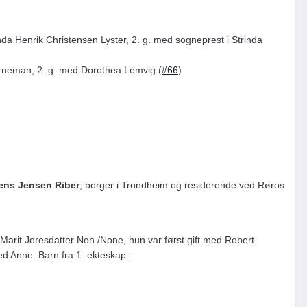
inda Henrik Christensen Lyster, 2. g. med sogneprest i Strinda
orneman, 2. g. med Dorothea Lemvig (
#66
)
ens Jensen Riber
, borger i Trondheim og residerende ved Røros
 Marit Joresdatter Non /None, hun var først gift med Robert
med Anne. Barn fra 1. ekteskap: