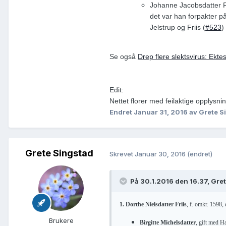
Johanne Jacobsdatter Fr
det var han forpakter på
Jelstrup og Friis (
#523
)
Se også
Drep flere slektsvirus: Ekt
Edit:
Nettet florer med feilaktige opplysni
Endret
Januar 31, 2016
av Grete S
Grete Singstad
Skrevet
Januar 30, 2016
(endret)
På 30.1.2016 den 16.37, Gre
1. Dorthe Nielsdatter Friis
, f. omkr. 1598,
Brukere
Birgitte Michelsdatter
, gift med H