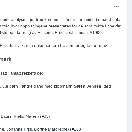
nde opplysninger framkommet. Tråden har imidlertid nådd hele
egen tråd hvor opplysningene presenteres for de som måtte finne det
Siste oppdatering av Vincents Friis’ slekt finnes i
#1000
.
iis, har vi klart å dokumentere tre sønner og to døtre av:
nmark
att i antatt rekkefølge:
. u.e barn), andre gang med kjøpmann
Søren Jensen
, død
 Laurs, Niels, Maren) (
#99
)
ne, Johanne Friis, Dorthe Margrethe) (
#183
)