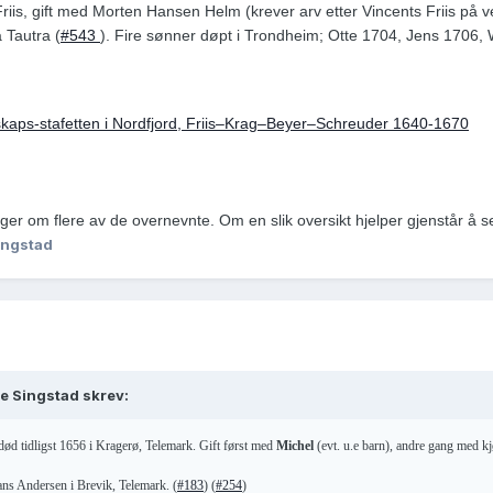
iis, gift med Morten Hansen Helm (krever arv etter Vincents Friis på v
 Tautra (
#543
). Fire sønner døpt i Trondheim; Otte 1704, Jens 1706, 
eskaps-stafetten i Nordfjord, Friis–Krag–Beyer–Schreuder 1640-1670
nger om flere av de overnevnte. Om en slik oversikt hjelper gjenstår å s
ingstad
te Singstad skrev:
 død tidligst 1656 i Kragerø, Telemark. Gift først med
Michel
(evt. u.e barn), andre gang med 
ans Andersen i Brevik, Telemark. (
#183
) (
#254
)