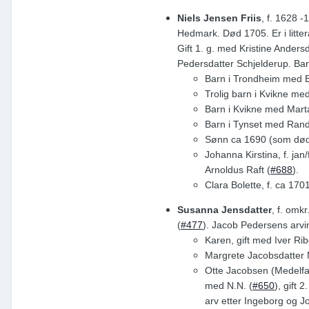
Niels Jensen Friis
, f. 1628 
Hedmark. Død 1705. Er i litte
Gift 1. g. med Kristine Ander
Pedersdatter Schjelderup. Bar
Barn i Trondheim med B
Trolig barn i Kvikne med
Barn i Kvikne med Marta 
Barn i Tynset med Randi 
Sønn ca 1690 (som døde
Johanna Kirstina, f. jan
Arnoldus Raft (
#688
).
Clara Bolette, f. ca 17
Susanna Jensdatter
, f. omk
(
#477
). Jacob Pedersens arvin
Karen, gift med Iver Rib
Margrete Jacobsdatter M
Otte Jacobsen (Medelfar
med N.N. (
#650
), gift
arv etter Ingeborg og J