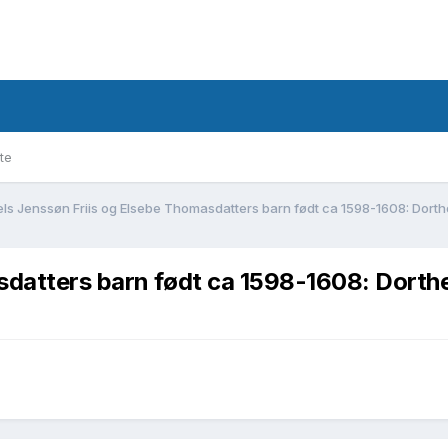
te
els Jenssøn Friis og Elsebe Thomasdatters barn født ca 1598-1608: Dort
asdatters barn født ca 1598-1608: Dort