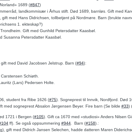
«Norland» 1689 (
#847
)
ammerråd, landkommisær i Århus stift. Død 1689, barnløs. Gift med K
, gift med Hans Didrichsen, tollbetjent på Nordmøre. Barn (brukte navne
erichsens 1. ekteskap?)
i Trondheim. Gift med Gunhild Petersdatter Kaasbøl.
 med Susanna Petersdatter Kaasbøl.
, gift med David Jacobsen Jelstrup. Barn (
#94
):
h Carstensen Schiøth.
Lauritz (Lars) Pedersen Holte.
606, student fra Ribe 1626 (
#75
). Sogneprest til Innvik, Nordfjord. Død
gift med sogneprest Absalon Jørgensen Beyer. Fire barn (Se bilde
#33
)
død 1721 i Bergen (
#105
). Gift ca 1670 med «studiosi» Anders Nilsen G
#104
ff). Se også oppsummering
#944
. Barn (
#158
).:
g), gift med Didrich Jansen Selechen, hadde datteren Maren Diderichs