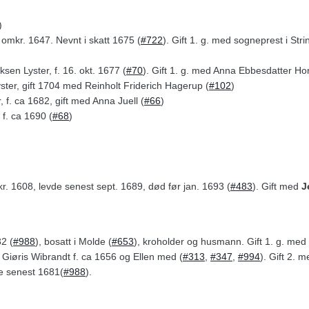
)
. omkr. 1647. Nevnt i skatt 1675 (
#722
). Gift 1. g. med sogneprest i Str
ksen Lyster, f. 16. okt. 1677 (
#70
). Gift 1. g. med Anna Ebbesdatter H
ster, gift 1704 med Reinholt Friderich Hagerup (
#102
)
 f. ca 1682, gift med Anna Juell (
#66
)
f. ca 1690 (
#68
)
mkr. 1608, levde senest sept. 1689, død før jan. 1693 (
#483
). Gift med
J
32 (
#988
), bosatt i Molde (
#653
), kroholder og husmann. Gift 1. g. med
Giøris Wibrandt f. ca 1656 og Ellen med (
#313
,
#347
,
#994
). Gift 2. 
de senest 1681(
#988
).