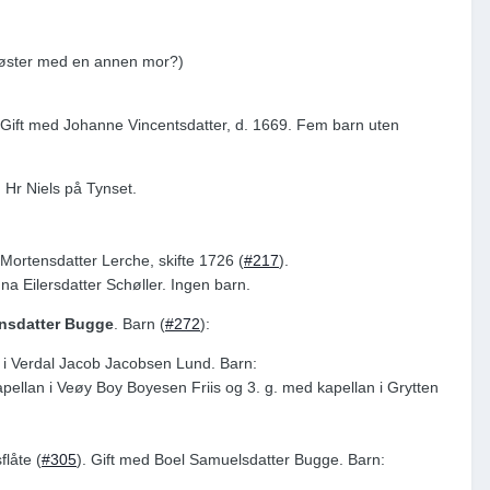
vsøster med en annen mor?)
. Gift med Johanne Vincentsdatter, d. 1669. Fem barn uten
d Hr Niels på Tynset.
 Mortensdatter Lerche, skifte 1726 (
#217
).
na Eilersdatter Schøller. Ingen barn.
nsdatter Bugge
. Barn (
#272
):
an i Verdal Jacob Jacobsen Lund. Barn:
pellan i Veøy Boy Boyesen Friis og 3. g. med kapellan i Grytten
låte (
#305
). Gift med Boel Samuelsdatter Bugge. Barn: