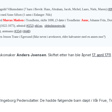
gnild Villumsdatter (7 barn i Brevik: Hans, Abraham, Jacob, Michel, Laurs, Niels, Maren) (
#9
t med Anne Alfsen (1 sønn i Eidanger: Nils)
med
Marcus Madsen
i Trondheim, skifte 1690, (3 døtre i Trondheim:
Anne
, Johanne Friis, Do
(1622-1675), admiral (
#252
)
nbl.no
,
slektshistoriewiki
, amtmann (
#354
) (
#448
)
gen Jensen Trane i Egersund (Ikke nevnt i arvekravet, eldre halvsøster med en annen mor?)
 skomaker
Anders Joensen
. Skiftet etter han ble åpnet
17. april 1711
d Ingeborg Pedersdatter. De hadde følgende barn døpt i Vår Frue, T