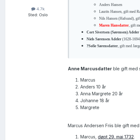
Anders Hansen
4.7k
Laurits Hansen, gift med Ra
Sted
:
Oslo
Nils Hansen (Hafsund), gif
Maren Hansdatter
, gift 
Cort Sivertsen (Sørensen) Adeler
Niels Sørensen Adeler
(1628-1694)
?Sofie Sørensdatter
, gift med Jør
Anne Marcusdatter
ble gift med
Marcus
Anders 10 år
Anna Margrete 20 år
Johanne 18 år
Margrete
Marcus Andersen Friis ble gift me
Marcus,
døpt 29. mai 1732
.