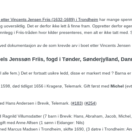
 etter Vincents Jensen Friis (1632-1689) i Trondheim
har mange spenne
 og uoversiktlig. Det er derfor ikke lett å finne fram. Oppretter derfor 
innlegg i Friis-tråden hvor kilder presenteres, men alt er ikke tatt med. 
 ved dokumentasjon av de som krevde arv i boet etter Vincents Jensen Fr
ls Jenssøn Friis, fogd i Tønder, Sønderjylland, Da
alle fem.) Det er fortsatt usikre ledd, disse er markert med ? Barna er s
. 1598, død tidligst 1656 i Kragerø, Telemark. Gift først med
Michel
(evt
med Hans Andersen i Brevik, Telemark. (
#183
) (
#254
)
d Ragnild Villumsdatter (7 barn i Brevik: Hans, Abraham, Jacob, Michel,
gift med Anne Alfsen (1 sønn i Eidanger: Nils)
med Marcus Madsen i Trondheim, skifte 1690, (3 døtre i Trondheim: An