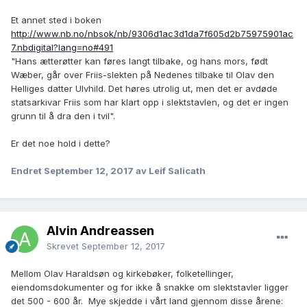
Et annet sted i boken
http://www.nb.no/nbsok/nb/9306d1ac3d1da7f605d2b75975901ac
7.nbdigital?lang=no#491
"Hans ætterøtter kan føres langt tilbake, og hans mors, født
Wæber, går over Friis-slekten på Nedenes tilbake til Olav den
Helliges datter Ulvhild. Det høres utrolig ut, men det er avdøde
statsarkivar Friis som har klart opp i slektstavlen, og det er ingen
grunn til å dra den i tvil".
Er det noe hold i dette?
Endret
September 12, 2017
av Leif Salicath
Alvin Andreassen
Skrevet
September 12, 2017
Mellom Olav Haraldsøn og kirkebøker, folketellinger,
eiendomsdokumenter og for ikke å snakke om slektstavler ligger
det 500 - 600 år. Mye skjedde i vårt land gjennom disse årene: