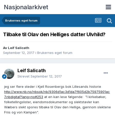
Nasjonalarkivet
Brukernes eget forum
Tilbake til Olav den Helliges datter Ulvhild?
Av Leif Salicath
September 12, 2017
i
Brukernes eget forum
Leif Salicath
Skrevet
September 12, 2017
jeg ser flere steder i Kjell Rosenbergs bok Lillesands historie
http://www.nb.no/nbsok/nb/9306d1ac3d1da7f605d2b75975901ac
7.nbdigital?lang=no#253
at en kan lese følgende: "
I kirkebøker,
folketellingslister, eiendomsdokumenter og slektstavler kan
Wæbers slekt spores tilbake til Olav den Hellige, gjennom slektene
Friis og von Kampen".