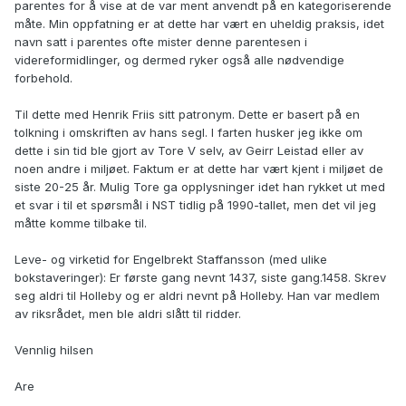
parentes for å vise at de var ment anvendt på en kategoriserende
måte. Min oppfatning er at dette har vært en uheldig praksis, idet
navn satt i parentes ofte mister denne parentesen i
videreformidlinger, og dermed ryker også alle nødvendige
forbehold.
Til dette med Henrik Friis sitt patronym. Dette er basert på en
tolkning i omskriften av hans segl. I farten husker jeg ikke om
dette i sin tid ble gjort av Tore V selv, av Geirr Leistad eller av
noen andre i miljøet. Faktum er at dette har vært kjent i miljøet de
siste 20-25 år. Mulig Tore ga opplysninger idet han rykket ut med
et svar i til et spørsmål i NST tidlig på 1990-tallet, men det vil jeg
måtte komme tilbake til.
Leve- og virketid for Engelbrekt Staffansson (med ulike
bokstaveringer): Er første gang nevnt 1437, siste gang.1458. Skrev
seg aldri til Holleby og er aldri nevnt på Holleby. Han var medlem
av riksrådet, men ble aldri slått til ridder.
Vennlig hilsen
Are