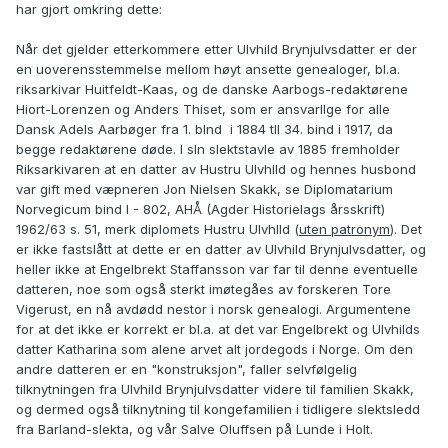
har gjort omkring dette:
Når det gjelder etterkommere etter Ulvhild Brynjulvsdatter er der
en uoverensstemmelse mellom høyt ansette genealoger, bl.a.
riksarkivar Huitfeldt-Kaas, og de danske Aarbogs-redaktørene
Hiort-Lorenzen og Anders Thiset, som er ansvarllge for alle
Dansk Adels Aarbøger fra 1. blnd i 1884 tll 34. bind i 1917, da
begge redaktørene døde. I sln slektstavle av 1885 fremholder
Riksarkivaren at en datter av Hustru Ulvhlld og hennes husbond
var gift med væpneren Jon Nielsen Skakk, se Diplomatarium
Norvegicum bind I - 802, AHÅ (Agder Historielags årsskrift)
1962/63 s. 51, merk diplomets Hustru Ulvhlld (
uten patronym
). Det
er ikke fastslått at dette er en datter av Ulvhild Brynjulvsdatter, og
heller ikke at Engelbrekt Staffansson var far til denne eventuelle
datteren, noe som også sterkt imøtegåes av forskeren Tore
Vigerust, en nå avdødd nestor i norsk genealogi. Argumentene
for at det ikke er korrekt er bl.a. at det var Engelbrekt og Ulvhilds
datter Katharina som alene arvet alt jordegods i Norge. Om den
andre datteren er en "konstruksjon", faller selvfølgelig
tilknytningen fra Ulvhild Brynjulvsdatter videre til familien Skakk,
og dermed også tilknytning til kongefamilien i tidligere slektsledd
fra Barland-slekta, og vår Salve Oluffsen på Lunde i Holt.