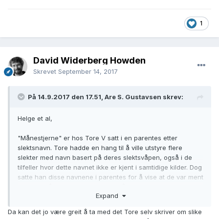
1
David Widerberg Howden
Skrevet
September 14, 2017
På 14.9.2017 den 17.51, Are S. Gustavsen skrev:
Helge et al,
"Månestjerne" er hos Tore V satt i en parentes etter
slektsnavn. Tore hadde en hang til å ville utstyre flere
slekter med navn basert på deres slektsvåpen, også i de
tilfeller hvor dette navnet ikke er kjent i samtidige kilder. Dog
satte han disse navnene i parentes for å vise at de var ment
anvendt på en kategoriserende måte. Min oppfatning er at
Expand
dette har vært en uheldig praksis, idet navn satt i parentes
ofte mister denne parentesen i videreformidlinger, og
Da kan det jo være greit å ta med det Tore selv skriver om slike
dermed ryker også alle nødvendige forbehold.