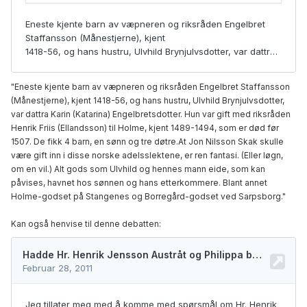
"Eneste kjente barn av væpneren og riksråden Engelbret Staffansson
(Månestjerne), kjent 1418-56, og hans hustru, Ulvhild Brynjulvsdotter,
var dattra Karin (Katarina) Engelbretsdotter. Hun var gift med riksråden
Henrik Friis (Ellandsson) til Holme, kjent 1489-1494, som er død før
1507. De fikk 4 barn, en sønn og tre døtre.At Jon Nilsson Skak skulle
være gift inn i disse norske adelsslektene, er ren fantasi. (Eller løgn,
om en vil.) Alt gods som Ulvhild og hennes mann eide, som kan
påvises, havnet hos sønnen og hans etterkommere. Blant annet
Holme-godset på Stangenes og Borregård-godset ved Sarpsborg."
Kan også henvise til denne debatten: