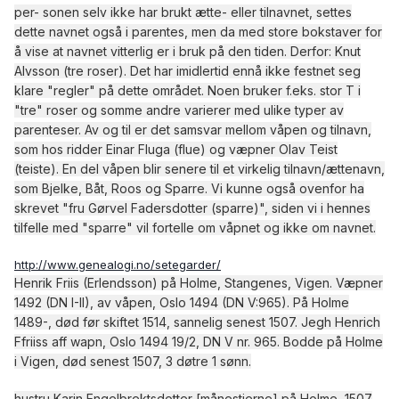
per- sonen selv ikke har brukt ætte- eller tilnavnet, settes
dette navnet også i parentes, men da med store bokstaver for
å vise at navnet vitterlig er i bruk på den tiden. Derfor: Knut
Alvsson (tre roser). Det har imidlertid ennå ikke festnet seg
klare "regler" på dette området. Noen bruker f.eks. stor T i
"tre" roser og somme andre varierer med ulike typer av
parenteser. Av og til er det samsvar mellom våpen og tilnavn,
som hos ridder Einar Fluga (flue) og væpner Olav Teist
(teiste). En del våpen blir senere til et virkelig tilnavn/ættenavn,
som Bjelke, Båt, Roos og Sparre. Vi kunne også ovenfor ha
skrevet "fru Gørvel Fadersdotter (sparre)", siden vi i hennes
tilfelle med "sparre" vil fortelle om våpnet og ikke om navnet.
http://www.genealogi.no/setegarder/
Henrik Friis (Erlendsson) på Holme, Stangenes, Vigen. Væpner
1492 (DN I-II), av våpen, Oslo 1494 (DN V:965). På Holme
1489-, død før skiftet 1514, sannelig senest 1507. Jegh Henrich
Ffriiss aff wapn, Oslo 1494 19/2, DN V nr. 965. Bodde på Holme
i Vigen, død senest 1507, 3 døtre 1 sønn.
hustru Karin Engelbrektsdotter [månestjerne] på Holme, 1507