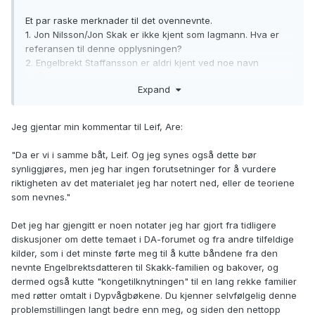
Et par raske merknader til det ovennevnte.
1. Jon Nilsson/Jon Skak er ikke kjent som lagmann. Hva er
referansen til denne opplysningen?
2. Engelbrekt Staffansson er aldri kjent ved noe navn
"Månestjerne".
Expand
3. Engelbrekt benyttet aldri noen herre-tittel. Ikke kjent som
verken fyrstelig eller ridder.
4. "Friis av Haraldskjær" er gjettverk. Det er ingen kilder som
Jeg gjentar min kommentar til Leif, Are:
kan understøtte en slik påstand.
"Da er vi i samme båt, Leif. Og jeg synes også dette bør
Det er å anbefale en noe høyere nøyaktighetsgrad i møte
synliggjøres, men jeg har ingen forutsetninger for å vurdere
med spesielt middelalder, idet man lett kommer i skade for å
riktigheten av det materialet jeg har notert ned, eller de teoriene
videreformidle feil og mangler ved eldre litteratur.
som nevnes."
Vennlig hilsen
Det jeg har gjengitt er noen notater jeg har gjort fra tidligere
diskusjoner om dette temaet i DA-forumet og fra andre tilfeldige
Are
kilder, som i det minste førte meg til å kutte båndene fra den
nevnte Engelbrektsdatteren til Skakk-familien og bakover, og
dermed også kutte "kongetilknytningen" til en lang rekke familier
med røtter omtalt i Dypvågbøkene. Du kjenner selvfølgelig denne
problemstillingen langt bedre enn meg, og siden den nettopp