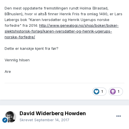
Den mest oppdaterte fremstillingen rundt Holma (Brastad,
Båhuslen), hvor vi altså finner Henrik Friis fra omlag 1490, er Lars
Løbergs bok "Karen Iversdatter og Henrik Ugerups norske
forfedre" fra 2014:
http://www.genealogi.no/shop/boker/boker-
slektshistorisk-forlag/karen-iversdatter-og-henrik-ugerups-
norske-forfedre/
Dette er kanskje kjent fra før?
Vennlig hilsen
Are
1
1
David Widerberg Howden
Skrevet
September 14, 2017