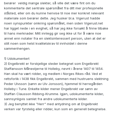
berører veldig mange slekter, så ville det være fint om du
kommenterte det sentrale spørsmålet fra ditt mer profesjonelle
ståsted, eller om du kunne henvise til noe mer konkret relevant
materiale som berører dette. Jeg husker bl.a. Vigerust hadde
noen synspunkter omkring spørsmålet, men siden Vigerust.net
har ligget nede i en evighet, så har jeg ikke forsøkt å finne tilbake
til hans merknader. Mitt innlegg gir seg ikke ut for å være noe
annet enn notater fra en slektsinteressert person, uten at det er
stilt noen som helst kvalitetskrav til innholdet i denne
sammenhengen.
1) Udokumentert
2) Engelbrekt er forskjellige steder betegnet som Engelbrekt
Staffansson Månestjerne til Holleby, nevnt i årene 1407 til 1454.
Han skal ha vært ridder, og medlem i Norges Rikes råd. Ved et
rettsforlik i 1438 fikk Engelbrekt, sammen med hustruens slektning
Peder Ulvsson (sønn av Ulv Jonsson), hjemmel til herregården
Holleby i Tune. Enkelte kilder mener Engelbrekt var sønn av
Staffan Clausson Ribbing-Krumme. Igjen, udokumenterte kilder,
sannsynligvis samlet fra andre udokumenterte kilder.
3) Jeg benyttet ikke "Herr" med antydning om at Engelbrekt
verken var fyrstelig eller ridder, kun som en generell betegnelse.