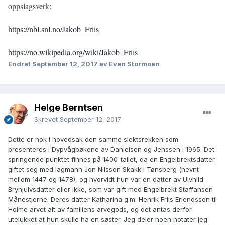
oppslagsverk:
https://nbl.snl.no/Jakob_Friis
https://no.wikipedia.org/wiki/Jakob_Friis
Endret
September 12, 2017
av Even Stormoen
Helge Berntsen
Skrevet
September 12, 2017
Dette er nok i hovedsak den samme slektsrekken som
presenteres i Dypvågbøkene av Danielsen og Jenssen i 1965. Det
springende punktet finnes på 1400-tallet, da en Engelbrektsdatter
giftet seg med lagmann Jon Nilsson Skakk i Tønsberg (nevnt
mellom 1447 og 1478), og hvorvidt hun var en datter av Ulvhild
Brynjulvsdatter eller ikke, som var gift med Engelbrekt Staffansen
Månestjerne. Deres datter Katharina g.m. Henrik Friis Erlendsson til
Holme arvet alt av familiens arvegods, og det antas derfor
utelukket at hun skulle ha en søster. Jeg deler noen notater jeg