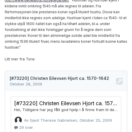
http://www.genealogi.no/setegarder/
"Hustruer og husfruer kjent i
kildene inntil omkring 1540 må alle regnes til adelen. Fra
Reformasjonen ble prestenes koner også titulert hustru. Disse kan
imidlertid ikke regnes som adelige. Hustruer kjent i tiden ca 1540- til et
stykke utpå 1600-tallet kan også ha tilhørt adelen, bl.a. under
forutsetning at det ikke foreligger grunn for å regne dem som
prestekoner. Koner til den alminnelige solide adel ble imidlertid fra
omkring 1536 titulert fruer, mens lavadelens koner fortsatt kunne kalles
hustruer."
Litt mer fra Tore: