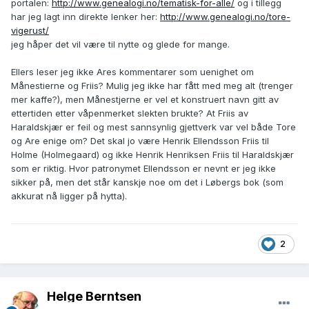
portalen:
http://www.genealogi.no/tematisk-for-alle/
og i tillegg
har jeg lagt inn direkte lenker her:
http://www.genealogi.no/tore-
vigerust/
jeg håper det vil være til nytte og glede for mange.
Ellers leser jeg ikke Ares kommentarer som uenighet om
Månestierne og Friis? Mulig jeg ikke har fått med meg alt (trenger
mer kaffe?), men Månestjerne er vel et konstruert navn gitt av
ettertiden etter våpenmerket slekten brukte? At Friis av
Haraldskjær er feil og mest sannsynlig gjettverk var vel både Tore
og Are enige om? Det skal jo være Henrik Ellendsson Friis til
Holme (Holmegaard) og ikke Henrik Henriksen Friis til Haraldskjær
som er riktig. Hvor patronymet Ellendsson er nevnt er jeg ikke
sikker på, men det står kanskje noe om det i Løbergs bok (som
akkurat nå ligger på hytta).
2
Helge Berntsen