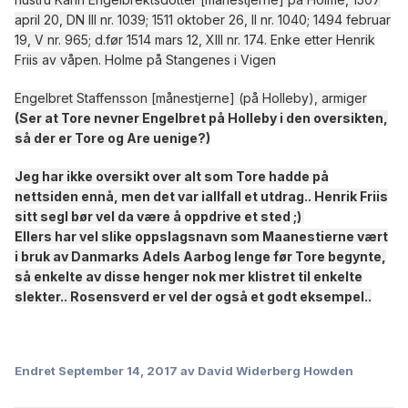
april 20, DN III nr. 1039; 1511 oktober 26, II nr. 1040; 1494 februar
19, V nr. 965; d.før 1514 mars 12, XIII nr. 174. Enke etter Henrik
Friis av våpen. Holme på Stangenes i Vigen
Engelbret Staffensson [månestjerne] (på Holleby), armiger
(Ser at Tore nevner Engelbret på Holleby i den oversikten,
så der er Tore og Are uenige?)
Jeg har ikke oversikt over alt som Tore hadde på
nettsiden ennå, men det var iallfall et utdrag.. Henrik Friis
sitt segl bør vel da være å oppdrive et sted ;)
Ellers har vel slike oppslagsnavn som Maanestierne vært
i bruk av Danmarks Adels Aarbog lenge før Tore begynte,
så enkelte av disse henger nok mer klistret til enkelte
slekter.. Rosensverd er vel der også et godt eksempel..
Endret
September 14, 2017
av David Widerberg Howden