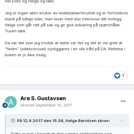
Hei Even og Helge og takk.
Jeg er ingen aktiv bruker av middelalderforumet og er forholdsvis
blank på tidlige tider, men leser med stor interesse ditt innlegg
Helge som går rett på sak og gir god avklaring på spørsmålet.
Tusen takk.
Da var det som jeg trodde at dette var feil og det er vel greit at
"feilen" (slektsviruset) synliggjøres i en slik tråd på DA. Rettelse i
boken er jo ikke mulig.
1
Are S. Gustavsen
Skrevet
September 12, 2017
På 12.9.2017 den 15.58, Helge Berntsen skrev:
Dette er nok i hovedsak den samme slektsrekken som