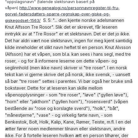
"oppslagsnavn" (talende slektsnavn basert på
våpen)
http://www.genealogi.no/personnavnregister-til-fru-
Til dette med Henrik Friis sitt patronym. Dette er basert på
gorvel-fadersdatters-sparre-regnskap-over-giske-og-
en tolkning i omskriften av hans segl. I farten husker jeg
S. 5: "... den kjente norske adelsmannen
giskegodset-1563/
ikke om dette i sin tid ble gjort av Tore V selv, av Geirr
Knut Alfsson Tre Rosor". Slik det er skrevet, får leseren
Leistad eller av noen andre i miljøet. Faktum er at dette har
inntrykk av at "Tre Rosor" er et slektsnavn. Det er det jo ikke.
vært kjent i miljøet de siste 20-25 år. Mulig Tore ga
Det har aldri vært noe slektsnavn, ingen for meg kjent samtidig
opplysninger idet han rykket ut med et svar i til et spørsmål i
kilde inneholder et slikt navn heftet til en person. Knut Alvsson
NST tidlig på 1990-tallet, men det vil jeg måtte komme tilbake
til.
(Alfsson) har et våpen, som bl.a. kan sees i hans segl, med tre
roser, - og for å informere leserne om dette våpen- og
Leve- og virketid for Engelbrekt Staffansson (med ulike
seglinnhold (men ikke navn) skriver vi "tre roser". I en norsk
bokstaveringer): Er første gang nevnt 1437, siste gang.1458.
tekst kan vi gjerne skrive det på norsk, ikke svensk, - uansett
Skrev seg aldri til Holleby og er aldri nevnt på Holleby. Han
så bør "tre roser" settes i parentes. Vi bør også her bruke små
var medlem av riksrådet, men ble aldri slått til ridder.
bokstaver. Dette for at leseren kan skille mellom
våpenopplysninger - som "tre roser", "løve" ("gyllen løve"),
Vennlig hilsen
"horn" eller "jakthorn" ("gyllen horn"), "rosensverd" (våpen
bestående av "rose og korslagte sverd"), "holk", "båt",
Are
"månestjerne", "vase" - og virkelig førte navn, - som
Benkestok, Bolt, Holk, Kalip, Kane, Rømer, Teiste, m.fl. I en del
ætter fører noen medlemmer tilnavn eller slektsnavn, andre
ikke. For å fortelle leseren hvilken ætt en person tilhører, der