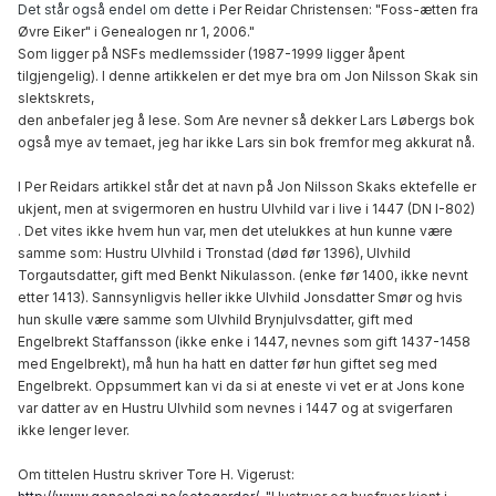
Det står også endel om dette i
Per Reidar Christensen: "Foss-ætten fra
Øvre Eiker" i Genealogen nr 1, 2006."
Som ligger på NSFs medlemssider (1987-1999 ligger åpent
tilgjengelig). I denne artikkelen er det mye bra om Jon Nilsson Skak sin
slektskrets,
den anbefaler jeg å lese. Som Are nevner så dekker Lars Løbergs bok
også mye av temaet, jeg har ikke Lars sin bok fremfor meg akkurat nå.
I Per Reidars artikkel står det at navn på Jon Nilsson Skaks ektefelle er
ukjent, men at svigermoren en hustru Ulvhild var i live i 1447 (
DN I-802)
. Det vites ikke hvem hun var, men det utelukkes at hun kunne være
samme som:
Hustru Ulvhild i Tronstad (død før 1396), Ulvhild
Torgautsdatter, gift med Benkt Nikulasson. (enke før 1400, ikke nevnt
etter 1413). Sannsynligvis heller ikke Ulvhild Jonsdatter Smør og hvis
hun skulle være samme som Ulvhild Brynjulvsdatter, gift med
Engelbrekt Staffansson (ikke enke i 1447, nevnes som gift 1437-1458
med Engelbrekt), må hun ha hatt en datter før hun giftet seg med
Engelbrekt.
Oppsummert kan vi da si at eneste vi vet er at Jons kone
var datter av en Hustru Ulvhild som nevnes i 1447 og at svigerfaren
ikke lenger lever.
Om tittelen Hustru skriver Tore H. Vigerust: