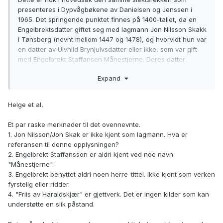
presenteres i Dypvågbøkene av Danielsen og Jenssen i
1965. Det springende punktet finnes på 1400-tallet, da en
Engelbrektsdatter giftet seg med lagmann Jon Nilsson Skakk
i Tønsberg (nevnt mellom 1447 og 1478), og hvorvidt hun var
en datter av Ulvhild Brynjulvsdatter eller ikke, som var gift
med Engelbrekt Staffansen Månestjerne. Deres datter
Katharina g.m. Henrik Friis Erlendsson til Holme arvet alt av
Expand
familiens arvegods, og det antas derfor utelukket at hun
skulle ha en søster. Jeg deler noen notater jeg har gjort
omkring dette:
Helge et al,
(...)
Et par raske merknader til det ovennevnte.
1. Jon Nilsson/Jon Skak er ikke kjent som lagmann. Hva er
*Ulvhild og Herr Engelbrekt, og deres datter Katharina
referansen til denne opplysningen?
Engelbrektsdatter, som ble gift med Henrik Friis av
2. Engelbrekt Staffansson er aldri kjent ved noe navn
Haraldskjær til Holmegård i Båhus, jfr. DN V 965 Slekten
"Månestjerne".
Shade/Kraus. Det er heller ingen dissens omkring
3. Engelbrekt benyttet aldri noen herre-tittel. Ikke kjent som verken
kongsdatteren Agnes Håkonsdatter, og hennes
fyrstelig eller ridder.
etterkommere av Hafthore-slekten frem til Ulvhild, men der
4. "Friis av Haraldskjær" er gjettverk. Det er ingen kilder som kan
brytes enigheten. Forbindelsen mellom Skakk-familien, den
understøtte en slik påstand.
ukjente Engelbrektsdatteren, og Ulvhild og hennes forfedre
bør derfor definitivt utelukkes i private slektstavler."