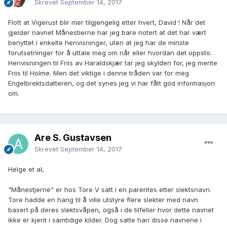
Skrevet
September 14, 2017
Flott at Vigerust blir mer tilgjengelig etter hvert, David ! Når det
gjelder navnet Månestierne har jeg bare notert at det har vært
benyttet i enkelte henvisninger, uten at jeg har de minste
forutsetninger for å uttale meg om når eller hvordan det oppsto.
Henvisningen til Friis av Haraldskjær tar jeg skylden for, jeg mente
Friis til Holme. Men det viktige i denne tråden var for meg
Engelbrektsdatteren, og det synes jeg vi har fått god informasjon
om.
Are S. Gustavsen
Skrevet
September 14, 2017
Helge et al,
"Månestjerne" er hos Tore V satt i en parentes etter slektsnavn.
Tore hadde en hang til å ville utstyre flere slekter med navn
basert på deres slektsvåpen, også i de tilfeller hvor dette navnet
ikke er kjent i samtidige kilder. Dog satte han disse navnene i