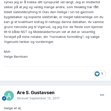
synes jeg er å trekke ditt synspunkt vel langt. Jeg er imidlertid
sikker på at jeg og veldig mange andre, som feilaktig har fått
tildelt slektstilknytning til Olav den Hellige i sin tid gjennom
bygdebøker og kopierte slektstrær, er meget takknemlige om du
kan gi et kvalifisert bidrag til nettopp denne debatten. Av samme
grunn henviste jeg til Vigerust, og jeg tror de fleste som kjenner
litt til både NST og Middelalderforum vet at det er vesentlig
forskjell på mine notater, din "normative formidling", og salige
Vigerusts tanker og vurderinger.
Mvh
Helge Berntsen
1
Are S. Gustavsen
Skrevet
September 13, 2017
Helge et al,