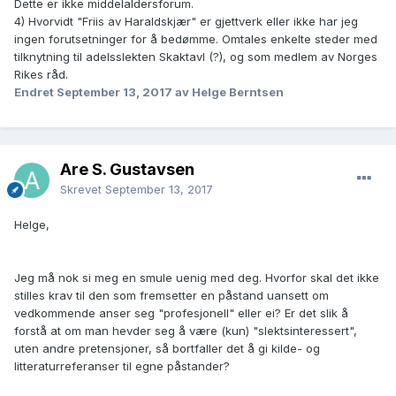
Dette er ikke middelaldersforum.
4) Hvorvidt "Friis av Haraldskjær" er gjettverk eller ikke har jeg
ingen forutsetninger for å bedømme. Omtales enkelte steder med
tilknytning til adelsslekten Skaktavl (?), og som medlem av Norges
Rikes råd.
Endret
September 13, 2017
av Helge Berntsen
Are S. Gustavsen
Skrevet
September 13, 2017
Helge,
Jeg må nok si meg en smule uenig med deg. Hvorfor skal det ikke
stilles krav til den som fremsetter en påstand uansett om
vedkommende anser seg "profesjonell" eller ei? Er det slik å
forstå at om man hevder seg å være (kun) "slektsinteressert",
uten andre pretensjoner, så bortfaller det å gi kilde- og
litteraturreferanser til egne påstander?