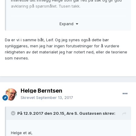
interesse ditt innlegg Helge som går rett på sak og gir god
avklaring på spørsmålet. Tusen takk.
Da var det som jeg trodde at dette var feil og det er vel greit
Expand
at "feilen" (slektsviruset) synliggjøres i en slik tråd på DA.
Rettelse i boken er jo ikke mulig.
Da er vi i samme båt, Leif. Og jeg synes også dette bør
synliggjøres, men jeg har ingen forutsetninger for å vurdere
riktigheten av det materialet jeg har notert ned, eller de teoriene
som nevnes.
Helge Berntsen
Skrevet
September 13, 2017
På 12.9.2017 den 20.15, Are S. Gustavsen skrev:
Helge et al,