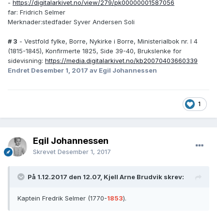
-
https://digitalarkivet.no/view/279/pk00000001587056
far: Fridrich Selmer
Merknader:stedfader Syver Andersen Soli
# 3
- Vestfold fylke, Borre, Nykirke i Borre, Ministerialbok nr. I 4
(1815-1845), Konfirmerte 1825, Side 39-40, Brukslenke for
sidevisning:
https://media.digitalarkivet.no/kb20070403660339
Endret
Desember 1, 2017
av Egil Johannessen
1
Egil Johannessen
Skrevet
Desember 1, 2017
På 1.12.2017 den 12.07, Kjell Arne Brudvik skrev:
Kaptein Fredrik Selmer (1770-
1853
).