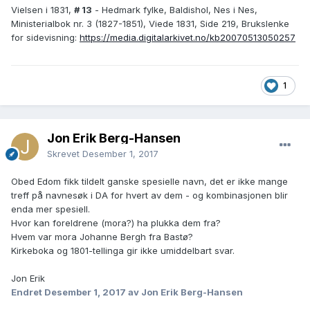
Vielsen i 1831,
# 13
- Hedmark fylke, Baldishol, Nes i Nes,
Ministerialbok nr. 3 (1827-1851), Viede 1831, Side 219, Brukslenke
for sidevisning:
https://media.digitalarkivet.no/kb20070513050257
1
Jon Erik Berg-Hansen
Skrevet
Desember 1, 2017
Obed Edom fikk tildelt ganske spesielle navn, det er ikke mange
treff på navnesøk i DA for hvert av dem - og kombinasjonen blir
enda mer spesiell.
Hvor kan foreldrene (mora?) ha plukka dem fra?
Hvem var mora Johanne Bergh fra Bastø?
Kirkeboka og 1801-tellinga gir ikke umiddelbart svar.
Jon Erik
Endret
Desember 1, 2017
av Jon Erik Berg-Hansen