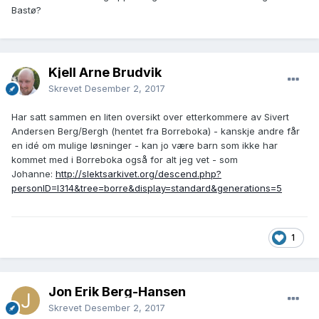
Bastø?
Kjell Arne Brudvik
Skrevet
Desember 2, 2017
Har satt sammen en liten oversikt over etterkommere av Sivert
Andersen Berg/Bergh (hentet fra Borreboka) - kanskje andre får
en idé om mulige løsninger - kan jo være barn som ikke har
kommet med i Borreboka også for alt jeg vet - som
Johanne:
http://slektsarkivet.org/descend.php?
personID=I314&tree=borre&display=standard&generations=5
1
Jon Erik Berg-Hansen
Skrevet
Desember 2, 2017