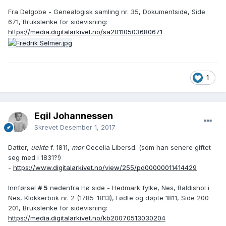
Fra Delgobe - Genealogisk samling nr. 35, Dokumentside, Side
671, Brukslenke for sidevisning:
https://media.digitalarkivet.no/sa20110503680671
1
Egil Johannessen
Skrevet
Desember 1, 2017
Datter,
uekte
f. 1811,
mor
Cecelia Libersd. (som han senere giftet
seg med i 1831?!)
-
https://www.digitalarkivet.no/view/255/pd00000011414429
Innførsel
# 5
nedenfra Hø side - Hedmark fylke, Nes, Baldishol i
Nes, Klokkerbok nr. 2 (1785-1813), Fødte og døpte 1811, Side 200-
201, Brukslenke for sidevisning:
https://media.digitalarkivet.no/kb20070513030204