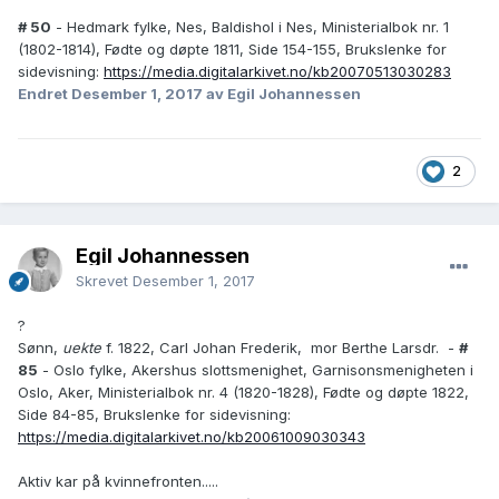
# 50
- Hedmark fylke, Nes, Baldishol i Nes, Ministerialbok nr. 1
(1802-1814), Fødte og døpte 1811, Side 154-155, Brukslenke for
sidevisning:
https://media.digitalarkivet.no/kb20070513030283
Endret
Desember 1, 2017
av Egil Johannessen
2
Egil Johannessen
Skrevet
Desember 1, 2017
?
Sønn,
uekte
f. 1822, Carl Johan Frederik, mor Berthe Larsdr. -
#
85
- Oslo fylke, Akershus slottsmenighet, Garnisonsmenigheten i
Oslo, Aker, Ministerialbok nr. 4 (1820-1828), Fødte og døpte 1822,
Side 84-85, Brukslenke for sidevisning:
https://media.digitalarkivet.no/kb20061009030343
Aktiv kar på kvinnefronten.....