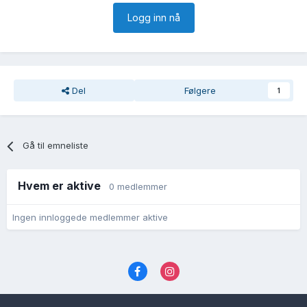
Logg inn nå
Del
Følgere
1
Gå til emneliste
Hvem er aktive
0 medlemmer
Ingen innloggede medlemmer aktive
Språk
Personvernvilkår
Kontakt oss