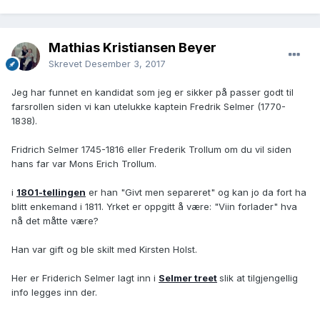
Mathias Kristiansen Beyer
Skrevet
Desember 3, 2017
Jeg har funnet en kandidat som jeg er sikker på passer godt til
farsrollen siden vi kan utelukke kaptein Fredrik Selmer (1770-
1838).
Fridrich Selmer 1745-1816 eller Frederik Trollum om du vil siden
hans far var Mons Erich Trollum.
i
1801-tellingen
er han "Givt men separeret" og kan jo da fort ha
blitt enkemand i 1811. Yrket er oppgitt å være: "Viin forlader" hva
nå det måtte være?
Han var gift og ble skilt med Kirsten Holst.
Her er Friderich Selmer lagt inn i
Selmer treet
slik at tilgjengellig
info legges inn der.