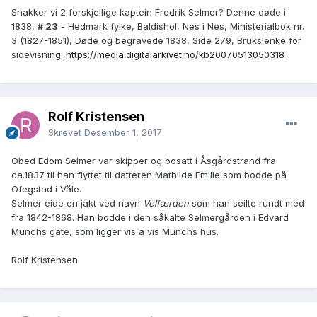
Snakker vi 2 forskjellige kaptein Fredrik Selmer? Denne døde i
1838,
# 23
- Hedmark fylke, Baldishol, Nes i Nes, Ministerialbok nr.
3 (1827-1851), Døde og begravede 1838, Side 279, Brukslenke for
sidevisning:
https://media.digitalarkivet.no/kb20070513050318
Rolf Kristensen
Skrevet
Desember 1, 2017
Obed Edom Selmer var skipper og bosatt i Åsgårdstrand fra
ca.1837 til han flyttet til datteren Mathilde Emilie som bodde på
Ofegstad i Våle.
Selmer eide en jakt ved navn
Velfærden
som han seilte rundt med
fra 1842-1868. Han bodde i den såkalte Selmergården i Edvard
Munchs gate, som ligger vis a vis Munchs hus.
Rolf Kristensen