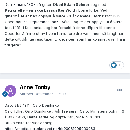
Den
7. mars 1837
så gifter
Obed Edam Selmer
seg med
Petronelle Henrikke Larsdatter Wold
i Borre Kirke. Ved
giftermålet er han opplyst å være 24 år gammel, født rundt 1813.
Obed dør
23. september 1886
i Våle - og er der opplyst til å være
født i 1811 i Kristiania. Jeg har forsøkt å finne dåpen til denne
Obed for å finne ut av hvem hans foreldre var - men så langt har
dette gitt dårlige resultater. Er det noen som har kommet over ham
tidligere?
1
Anne Tonby
Skrevet
Desember 1, 2017
Døpt 21/9 1811 i Oslo Domkirke
Oslo fylke, Oslo Domkirke / Vår Frelsers i Oslo, Ministerialbok nr. 6
(1807-1817), Uekte fødte og døpte 1811, Side 700-701
Brukslenke for sidevisning:
https://media.digitalarkivet.no/kb20061005030063