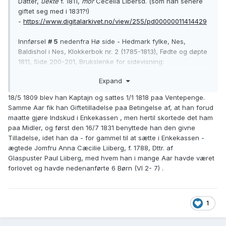
Datter,
uekte
f. 1811,
mor
Cecelia Libersd. (som han senere
giftet seg med i 1831?!)
-
https://www.digitalarkivet.no/view/255/pd00000011414429
Innførsel
# 5
nedenfra Hø side - Hedmark fylke, Nes,
Baldishol i Nes, Klokkerbok nr. 2 (1785-1813), Fødte og døpte
1811, Side 200-201, Brukslenke for sidevisning:
https://media.digitalarkivet.no/kb20070513030204
Expand
# 50
- Hedmark fylke, Nes, Baldishol i Nes, Ministerialbok nr.
18/5 1809 blev han Kaptajn og sattes 1/1 1818 paa Ventepenge.
1 (1802-1814), Fødte og døpte 1811, Side 154-155, Brukslenke
Samme Aar fik han Giftetilladelse paa Betingelse af, at han forud
for sidevisning:
maatte gjøre Indskud i Enkekassen , men hertil skortede det ham
https://media.digitalarkivet.no/kb20070513030283
paa Midler, og først den 16/7 1831 benyttede han den givne
Tilladelse, idet han da - for gammel til at sætte i Enkekassen -
ægtede Jomfru Anna Cæcilie Liiberg, f. 1788, Dttr. af
Glaspuster Paul Liiberg, med hvem han i mange Aar havde været
forlovet og havde nedenanførte 6 Børn (VI 2- 7) .
1