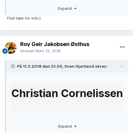
Expand
Flott takk for info:)
Roy Geir Jakobsen Østhus
Skrevet
Mars 12, 2018
På 11.3.2018 den 21.05, Sven Hjortland skrev:
Christian Cornelissen
in the
New York, Census of Inmates in
Expand