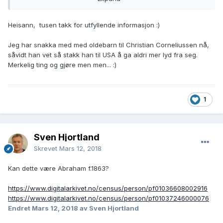
----
Benedikte Lovise ble konfirmert i 1881.
Heisann, tusen takk for utfyllende informasjon :)
Nr 60
Abraham
christening:
father:
Vest-Agder fylke, Nes, Flekkefjord i Flekkefjord, Klokkerbok
Christensen
Jeg har snakka med med oldebarn til Christian Corneliussen nå,
3 January 1864
Christian
nr. B 7 (1880-1902), Konfirmerte 1881, Side 212
Norway
såvidt han vet så stakk han til USA å ga aldri mer lyd fra seg.
Corneliusse
Brukslenke for sidevisning:
Baptisms, 1634-
, NES, VEST-
Merkelig ting og gjøre men men... :)
https://media.digitalarkivet.no/kb20060103030187
n
1927
AGDER, NORWAY
mother:
----
1
Helene
Karl Johan ble konfirmert i 1883.
Abrahamsdr
Nr 53
Vest-Agder fylke, Nes, Flekkefjord i Flekkefjord, Klokkerbok
Sven Hjortland
----
nr. B 7 (1880-1902), Konfirmerte 1883, Side 216
Skrevet
Mars 12, 2018
Brukslenke for sidevisning:
https://media.digitalarkivet.no/kb20060103030191
Benedicte Lovise
birth:
father:
Kan dette være Abraham f.1863?
Christensen
9 December
Christian
Norway
https://www.digitalarkivet.no/census/person/pf01036608002916
1866
Corneliusse
Baptisms, 1634-
https://www.digitalarkivet.no/census/person/pf01037246000076
n
1927
Endret
Mars 12, 2018
av Sven Hjortland
mother:
christening: