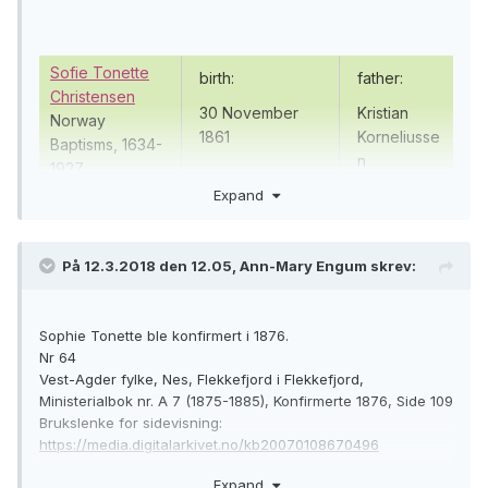
Event Place
New York City, New York,
United States
Gender
Male
Sofie Tonette
birth:
father:
Christensen
Age
44
30 November
Kristian
Norway
1861
Korneliusse
Baptisms, 1634-
Birth Year
1835
n
1927
(Estimated)
Expand
mother:
christening:
Birthplace
Norway
Helene
15 December
Ship Name
State Of Indiana
Abrahamsd
1861
På 12.3.2018 den 12.05, Ann-Mary Engum skrev:
r
https://www.familysearch.org/ark:/61903/1:1:QVSK-XGK3
, NES, VEST-
AGDER, NORWAY
Han står som "Carpenter"
Sophie Tonette ble konfirmert i 1876.
View the original document.
Nr 64
residence:
Vest-Agder fylke, Nes, Flekkefjord i Flekkefjord,
1861
----
Ministerialbok nr. A 7 (1875-1885), Konfirmerte 1876, Side 109
Brukslenke for sidevisning:
Nes, Vest-Agder,
https://media.digitalarkivet.no/kb20070108670496
Norway
Expand
----