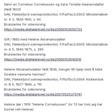
Sønn av Cornelius Corneliussen og Sara Tonette Haaversdatter
(født 1833)
SAK, Flekkefjord sokneprestkontor, F/Fa/Fac/L0003: Ministerialbok
nr. A 3, 1826-1841, s. 64
Brukslenke for sidevisning:
https://media.digitalarkivet.no/kb20060103050703
Gift i 1860 med Helene Abrahamsdatter
SAK, Flekkefjord sokneprestkontor, F/Fa/Fac/L0005: Ministerialbok
nr. A 5, 1849-1875, s. 295
Brukslenke for sidevisning:
https://media.digitalarkivet.no/kb20060103040510
Helene Abrahamsdatter født 1836, trenger litt hjelp med å tolke
foreldre navnene hennes?
SAK, Flekkefjord sokneprestkontor, F/Fb/Fbc/L0004: Klokkerbok
nr. B 4, 1827-1846, s. 110
Brukslenke for sidevisning:
https://media.digitalarkivet.no/kb20070525370741
Helene dør i 1916 "Helene Corneliussen" (nr 13 her hvis jeg har
funnet rett Helene)