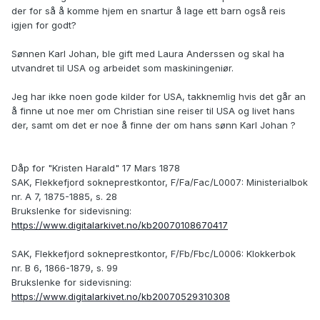
der for så å komme hjem en snartur å lage ett barn også reis
igjen for godt?
Sønnen Karl Johan, ble gift med Laura Anderssen og skal ha
utvandret til USA og arbeidet som maskiningeniør.
Jeg har ikke noen gode kilder for USA, takknemlig hvis det går an
å finne ut noe mer om Christian sine reiser til USA og livet hans
der, samt om det er noe å finne der om hans sønn Karl Johan ?
Dåp for "Kristen Harald" 17 Mars 1878
SAK, Flekkefjord sokneprestkontor, F/Fa/Fac/L0007: Ministerialbok
nr. A 7, 1875-1885, s. 28
Brukslenke for sidevisning:
https://www.digitalarkivet.no/kb20070108670417
SAK, Flekkefjord sokneprestkontor, F/Fb/Fbc/L0006: Klokkerbok
nr. B 6, 1866-1879, s. 99
Brukslenke for sidevisning:
https://www.digitalarkivet.no/kb20070529310308