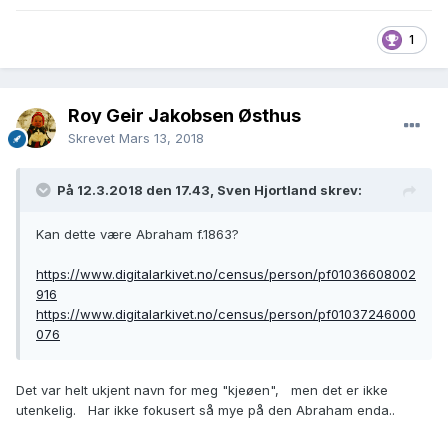
Helene
1 January 1867
Abrahamsdr
1
, NES, VEST-
AGDER,
NORWAY
Roy Geir Jakobsen Østhus
residence:
Skrevet
Mars 13, 2018
1866
På 12.3.2018 den 17.43, Sven Hjortland skrev:
Nes, Vest-
Agder, Norway
Kan dette være Abraham f.1863?
----
https://www.digitalarkivet.no/census/person/pf01036608002
916
Carl Johan
https://www.digitalarkivet.no/census/person/pf01037246000
birth:
father:
076
Christensen
9 August 1869
Christian
Norway
Corneliusse
Baptisms, 1634-
Det var helt ukjent navn for meg "kjeøen", men det er ikke
n
1927
utenkelig. Har ikke fokusert så mye på den Abraham enda..
christening:
mother:
5 September