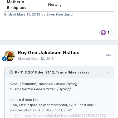
Mother's
Norway
Birthplace:
Endret
Mars 11, 2018
av Sven Hjortland
1
Roy Geir Jakobsen Østhus
Skrevet
Mars 12, 2018
På 11.3.2018 den 21.12, Trude Nilsen skrev:
Gmd
(gårdmann)
Abraham Larsen Dybvig
Hustru Berthe Pedersdatter (Dybvig)
Lettere å lese her:
SAK, Flekkefjord sokneprestkontor, F/Fa/Fac/L0003:
Ministerialbok nr. A 3, 1826-1841, s. 92
nr. 50:
https://media.digitalarkivet.no/kb20060103050732