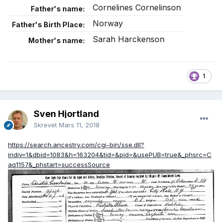
Cornelines Cornelinson
Father's name:
Norway
Father's Birth Place:
Sarah Harckenson
Mother's name:
1
Sven Hjortland
Skrevet
Mars 11, 2018
https://search.ancestry.com/cgi-bin/sse.dll?
indiv=1&dbid=1083&h=163204&tid=&pid=&usePUB=true&_phsrc=C
aq1157&_phstart=successSource