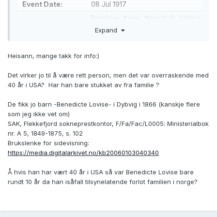
Event Date:
08 Jul 1917
Brooklyn, Kings, New York, United
Event Place:
States
Expand
Address:
95 Di Kenan St.
Heisann, mange takk for info:)
Gender:
Male
Age:
82
Det virker jo til å være rett person, men det var overraskende med
Marital Status:
Widowed
40 år i USA? Har han bare stukket av fra familie ?
Race:
White
De fikk jo barn -Benedicte Lovise- i Dybvig i 1866 (kanskje flere
Occupation:
Carpenter
som jeg ikke vet om)
SAK, Flekkefjord sokneprestkontor, F/Fa/Fac/L0005: Ministerialbok
Birth Year
1835
nr. A 5, 1849-1875, s. 102
(Estimated):
Brukslenke for sidevisning:
Birthplace:
Norway
https://media.digitalarkivet.no/kb20060103040340
Burial Date:
10 Jul 1917
Å hvis han har vært 40 år i USA så var Benedicte Lovise bare
Cemetery:
Linden Hill
rundt 10 år da han isåfall tilsynelatende forlot familien i norge?
Father's Name:
Cornelius Corneliuson
Father's
Norway