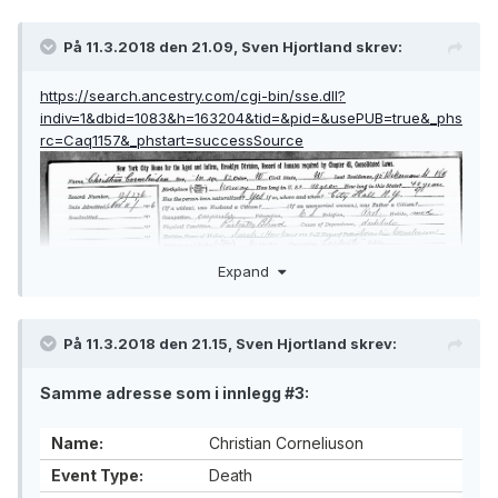
Almshouses and Poorhouses, 1830-
1920
På 11.3.2018 den 21.09, Sven Hjortland skrev:
Christian Cornelissen
Name:
https://search.ancestry.com/cgi-bin/sse.dll?
Male
Gender:
indiv=1&dbid=1083&h=163204&tid=&pid=&usePUB=true&_phs
rc=Caq1157&_phstart=successSource
82
Age:
abt 1834
Birth Year:
Birth Place:
11 Nov 1916
Admission Date:
Expand
Cornelines Cornelinson
Father's name:
Norway
Father's Birth Place:
På 11.3.2018 den 21.15, Sven Hjortland skrev:
Sarah Harckenson
Mother's name:
Samme adresse som i innlegg #3:
Name:
Christian Corneliuson
Event Type:
Death