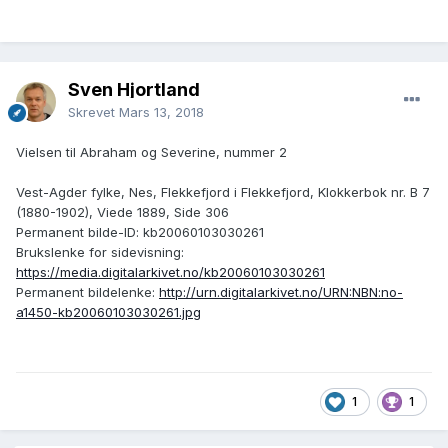
Helene
1869
Abrahamsdr
, NES, VEST-
AGDER, NORWAY
Sven Hjortland
residence:
Skrevet
Mars 13, 2018
1869
Vielsen til Abraham og Severine, nummer 2
Nes, Vest-Agder,
Vest-Agder fylke, Nes, Flekkefjord i Flekkefjord, Klokkerbok nr. B 7
Norway
(1880-1902), Viede 1889, Side 306
Permanent bilde-ID: kb20060103030261
Brukslenke for sidevisning:
https://media.digitalarkivet.no/kb20060103030261
Permanent bildelenke:
http://urn.digitalarkivet.no/URN:NBN:no-
a1450-kb20060103030261.jpg
1
1