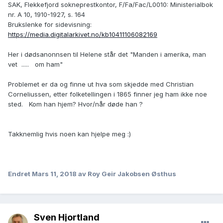
SAK, Flekkefjord sokneprestkontor, F/Fa/Fac/L0010: Ministerialbok
nr. A 10, 1910-1927, s. 164
Brukslenke for sidevisning:
https://media.digitalarkivet.no/kb10411106082169
Her i dødsanonnsen til Helene står det "Manden i amerika, man
vet ..... om ham"
Problemet er da og finne ut hva som skjedde med Christian
Corneliussen, etter folketellingen i 1865 finner jeg ham ikke noe
sted. Kom han hjem? Hvor/når døde han ?
Takknemlig hvis noen kan hjelpe meg :)
Endret
Mars 11, 2018
av Roy Geir Jakobsen Østhus
Sven Hjortland