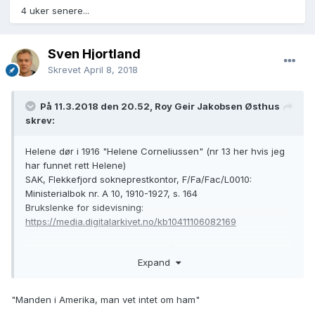
4 uker senere...
Sven Hjortland
Skrevet
April 8, 2018
På 11.3.2018 den 20.52, Roy Geir Jakobsen Østhus
skrev:
Helene dør i 1916 "Helene Corneliussen" (nr 13 her hvis jeg
har funnet rett Helene)
SAK, Flekkefjord sokneprestkontor, F/Fa/Fac/L0010:
Ministerialbok nr. A 10, 1910-1927, s. 164
Brukslenke for sidevisning:
https://media.digitalarkivet.no/kb10411106082169
Her i dødsanonnsen til Helene står det "Manden i amerika,
Expand
man vet ..... om ham"
"Manden i Amerika, man vet intet om ham"