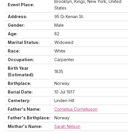
Brooklyn, Kings, New York, United
Event Place:
States
Address:
95 Di Kenan St.
Gender:
Male
Age:
82
Marital Status:
Widowed
Race:
White
Occupation:
Carpenter
Birth Year
1835
(Estimated):
Birthplace:
Norway
Burial Date:
10 Jul 1917
Cemetery:
Linden Hill
Father's Name:
Cornelius Corneliuson
Father's Birthplace:
Norway
Mother's Name:
Sarah Nelson