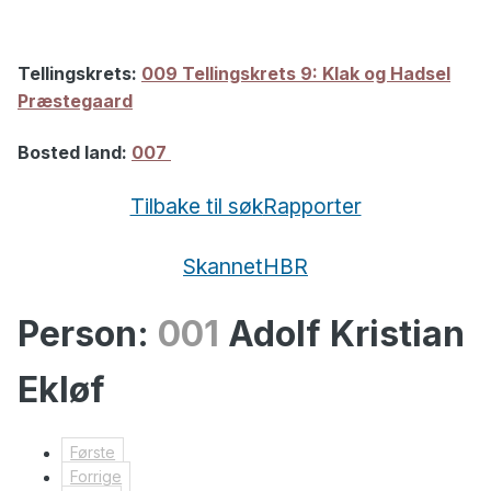
Tellingskrets:
009 Tellingskrets 9: Klak og Hadsel
Præstegaard
Bosted land:
007
Tilbake til søk
Rapporter
Skannet
HBR
Person:
001
Adolf Kristian
Ekløf
Første
Forrige