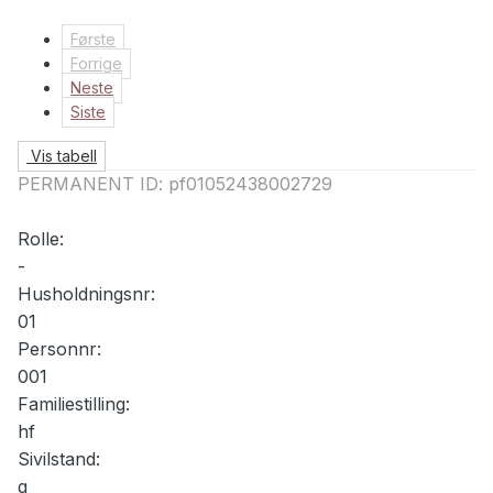
Første
Forrige
Neste
Siste
Vis tabell
PERMANENT ID:
pf01052438002729
Rolle:
-
Husholdningsnr:
01
Personnr:
001
Familiestilling:
hf
Sivilstand:
g