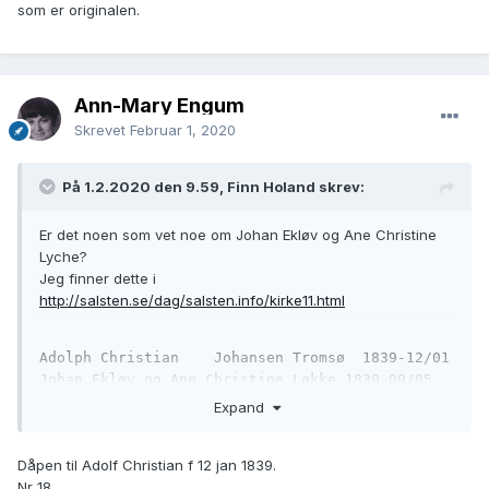
som er originalen.
Ann-Mary Engum
Skrevet
Februar 1, 2020
På 1.2.2020 den 9.59, Finn Holand skrev:
Er det noen som vet noe om Johan Ekløv og Ane Christine
Lyche?
Jeg finner dette i
http://salsten.se/dag/salsten.info/kirke11.html
Adolph Christian    Johansen Tromsø  1839-12/01 
Johan Ekløv og Ane Christine Løkke 1839-09/05
Expand
Ane C døde under fødsel med tvillinger i Hadsel? i 1841. Jeg
finner flere spor etter tvillingene.
https://www.hadsel.kommune.no/slektshistorie-hadsel-fra-
Dåpen til Adolf Christian f 12 jan 1839.
1610-til-1950.5885006-384530.html
Nr 18