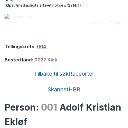
https://media.digitalarkivet.no/view/2914/17
INNHOLDSFORTEGNELSE ALLE
I lenken
KVINNER
finner jeg
Ann-Mary Engum
Jonetta Christine J. Ekløv (f. 1841) * barn i par
1841/gnr. 12
Anna Christine Lyche * par 1841/gnr. 12
Gr,nr 12 i Hadsel er Tengelfjord, sør for Raftsundet
Tellingskrets:
004
INNHOLDSFORTEGNELSE ALLE
I lenken
Bosted land:
0027 Klak
MENN
finner jeg
Johan Ekløv * par 1841/gnr. 12
Tilbake til søk
Rapporter
Adolf Christian Ekløv (f. 1839) * par 1861/gnr. 57 og 61
Hilsen Finn
Skannet
HBR
Person:
001
Adolf Kristian
Ekløf