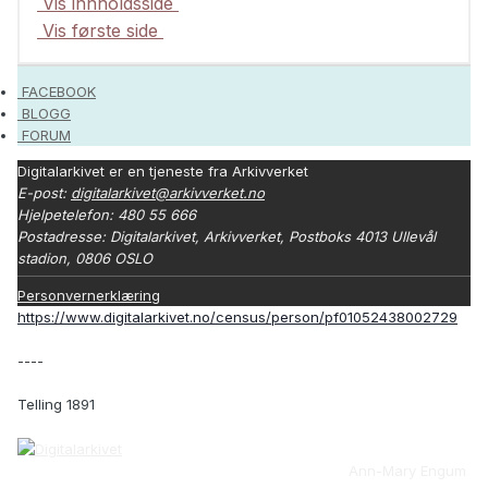
Vis innholdsside
Vis første side
FACEBOOK
BLOGG
FORUM
Digitalarkivet er en tjeneste fra Arkivverket
E-post:
digitalarkivet@arkivverket.no
Hjelpetelefon: 480 55 666
Postadresse: Digitalarkivet, Arkivverket, Postboks 4013 Ullevål
stadion, 0806 OSLO
Personvernerklæring
https://www.digitalarkivet.no/census/person/pf01052438002729
----
Telling 1891
Ann-Mary Engum