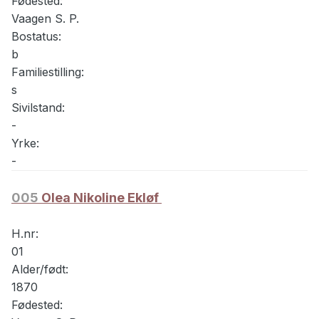
Fødested:
Vaagen S. P.
Bostatus:
b
Familiestilling:
s
Sivilstand:
-
Yrke:
-
005
Olea Nikoline Ekløf
H.nr:
01
Alder/født:
1870
Fødested: