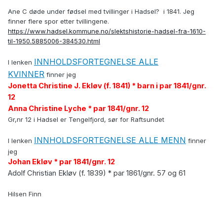
Ane C døde under fødsel med tvillinger i Hadsel? i 1841. Jeg
finner flere spor etter tvillingene.
https://www.hadsel.kommune.no/slektshistorie-hadsel-fra-1610-
til-1950.5885006-384530.html
INNHOLDSFORTEGNELSE ALLE
I lenken
KVINNER
finner jeg
Jonetta Christine J. Ekløv (f. 1841) * barn i par 1841/gnr.
12
Anna Christine Lyche * par 1841/gnr. 12
Gr,nr 12 i Hadsel er Tengelfjord, sør for Raftsundet
INNHOLDSFORTEGNELSE ALLE MENN
I lenken
finner
jeg
Johan Ekløv * par 1841/gnr. 12
Adolf Christian Ekløv (f. 1839) * par 1861/gnr. 57 og 61
Hilsen Finn