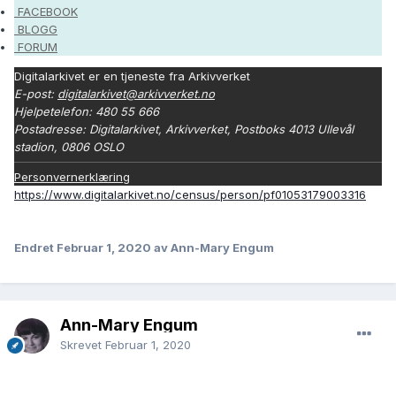
FACEBOOK
BLOGG
FORUM
Digitalarkivet er en tjeneste fra Arkivverket
E-post:
digitalarkivet@arkivverket.no
Hjelpetelefon: 480 55 666
Postadresse: Digitalarkivet, Arkivverket, Postboks 4013 Ullevål
stadion, 0806 OSLO
Personvernerklæring
https://www.digitalarkivet.no/census/person/pf01053179003316
Endret
Februar 1, 2020
av Ann-Mary Engum
Ann-Mary Engum
Skrevet
Februar 1, 2020