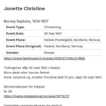
Jonette Christine
Norway Baptisms, 1634-1927
Event Type:
Christening
Event Date:
26 Sep 1841
Event Place:
Hadsel Prestegjeld, Nordland, Norway
Event Place (Original):
Hadsel, Nordland, Norway
Gender:
Female
https://www.familysearch.org/ark:/61903/1:1:NHJ3-RMQ
Tvillingenes dåp 26 sept 1841 i Hadsel.
Mora døde etter barnas fødsel.
Anne Johanne og Jonette Christine,født 10 juni, døpt 26 sept 1841.
Ministerialboken for Hadsel:
Nr 28
https://media.digitalarkivet.no/view/16712/37
Dødsfallet i ministerialboken for Hadsel: