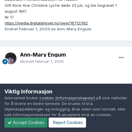
Gift Kone Ane Christine Lyche døde 23 juli, og ble begravet 1
august 1841.
Nr 17
https://media.digitalarkivet.no/view/16712/162
Endret
Februar 1, 2020
av Ann-Mary Engum
Ann-Mary Engum
Skrevet
Februar 1, 2020
ANNE CHRISTINE LYKKE
Viktig Informasjon
Arkivverket bruker
cookies (informasjonskapsler)
på sine nettsider
for å levere en bedre tjeneste. De brukes til bl.a.
mentioned in the record of JONAS EKELOF
skjemaoppdateringer og innlogging. Bruk siden som normalt, eller
Name:
ANNE CHRISTINE LYKKE
lukk informasjonsboksen for å akseptere bruk av cookies.
Sex:
Female
Accept Cookies
Reject Cookies
Husband:
JONAS EKELOF