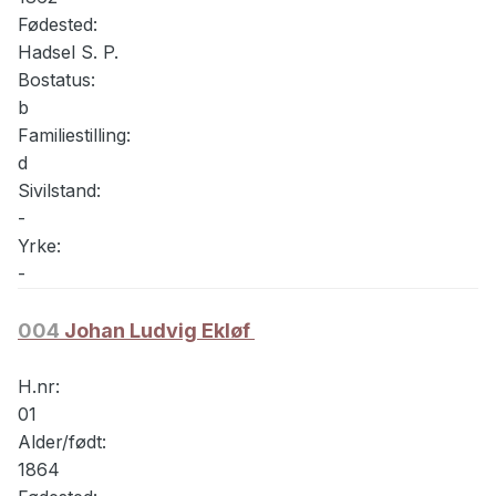
Fødested:
Hadsel S. P.
Bostatus:
b
Familiestilling:
d
Sivilstand:
-
Yrke:
-
004
Johan Ludvig Ekløf
H.nr:
01
Alder/født:
1864