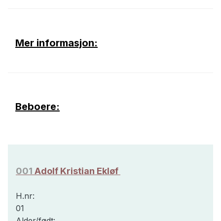
Mer informasjon:
Beboere:
001
Adolf Kristian Ekløf
H.nr:
01
Alder/født: