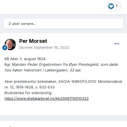
1
2 uker senere...
Per Morset
Skrevet
September 16, 2022
KB Aker 3. august 1824:
Bgr
Manden Peder Engebretsen fra Øyer Prestegield, som døde
hos høker Halvorsen i Lakkergaden, 33 aar.
Aker prestekontor kirkebøker, SAO/A-10861/F/L0012: Ministerialbok
nr. 12, 1819-1828, s. 632-633
Brukslenke for sidevisning:
https://www.digitalarkivet.no/kb20061110010322