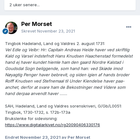
2 uker senere...
Per Morset
Skrevet
November 23, 2021
Tingbok Hadeland, Land og Valdres 2. august 1731:
Vel Edle og Velbr: Hr: Capitain Andreas Heide haver ved skriftlig
Kald og Varsel indstefndt Hans Knudsen Haachenstad formedelst
hand ej haver kundet hiemle ham den gaard Nordre Kalstad i
Goudsdal Sogn beliggende, som hand han: ved Skiøde imod
Nøyagtig Penger haver bebrevit, og siden igien af hands broder
Rolff Knudsen ved Stefnemaal til Under Kiendelse haver paa-
anchet, derfor at svare ham de Bekostninger med Videre som
hand derpaa anvendt haver ......
SAH, Hadeland, Land og Valdres sorenskriveri, G/Gb/L0051:
Tingbok, 1730-1732, s. 172b-173a
Brukslenke for sidevisning:
https://www.digitalarkivet.no/rg20090406330176
Endret
November 23, 2021
av Per Morset