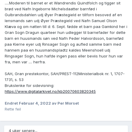
.....Moderen til barnet er et Wandrendis Quindfolch og tigger sit
brød ved Nafn Ingeborre Michelsdaatter barnfød i
Gulbrandsdahlen udj Øyer Præstegield er tillforn besoved af en
lensmands søn udj Øyer Præstegield ved Nafn Samuel Olson
Klæva og om natten till d: 6. Sept. fødde et barn paa Gamkind her i
Gran Sogn Dragun quarteer hun udlegger til barnefader for dette
barn en huusmands søn ved Nafn Peder Halvordsson, barnefød
paa Kierne eyer udj Rinsager Sogn og aufled samme barn med
hannem paa en huusmandspladtz kaldes Meenshoell udj
Ringsager Sogn, hun hafde ingen pass eller beviis huor hun var
fra, men var .... herfra.
SAH, Gran prestekontor, SAH/PREST-112Ministerialbok nr. 1, 1707-
1731, s. 53
Brukslenke for sidevisning:
https://www.digitalarkivet.no/kb20070603820345
Endret
Februar 4, 2022
av Per Morset
Rette feil
4 uker senere...