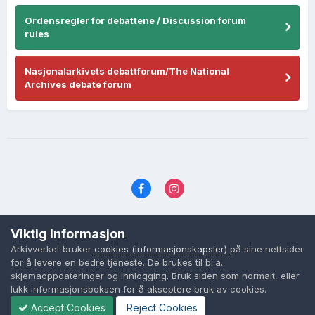
Ordensregler for debattene / Discussion forum
rules
Nasjonalarkivets debattforum/The National
Archives debate forum
Språk
Personvernvilkår
Kontakt oss
Viktig Informasjon
Cookies (informasjonskapsler)
Arkivverket bruker
cookies (informasjonskapsler)
på sine nettsider
Powered by Invision Community
for å levere en bedre tjeneste. De brukes til bl.a.
skjemaoppdateringer og innlogging. Bruk siden som normalt, eller
lukk informasjonsboksen for å akseptere bruk av cookies.
Accept Cookies
Reject Cookies