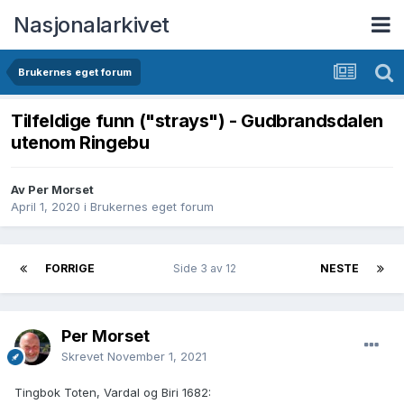
Nasjonalarkivet
Brukernes eget forum
Tilfeldige funn ("strays") - Gudbrandsdalen
utenom Ringebu
Av Per Morset
April 1, 2020
i
Brukernes eget forum
FORRIGE
Side 3 av 12
NESTE
Per Morset
Skrevet
November 1, 2021
Tingbok Toten, Vardal og Biri 1682: