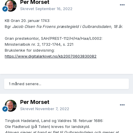
Per Morset
Skrevet
September 16, 2022
KB Gran 20. januar 1743:
Bgr
Jacob Olsen fra Froens præstegield i Gulbrandsdalen, 18 år.
Gran prestekontor, SAH/PREST-112/H/Ha/Haa/L0002:
Ministerialbok nr. 2, 1732-1744, s. 221
Brukslenke for sidevisning:
https://www.digitalarkivet.no/kb20070603830082
1 måned senere...
Per Morset
Skrevet
November 7, 2022
Tingbok Hadeland, Land og Valdres 18. februar 1686:
Ole Fladterud (på Toten) kreves for landskyld.
Almuen sieger at hand er fløt til Gulbrandsdalen och mener at