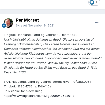
1
Per Morset
Skrevet
November 9, 2021
Tingbok Hadeland, Land og Valdres 10. mars 1731:
Noch blef publ: Knud Johandsen Ruud, Ole Larsen Jørstad af
Faaberg i Gulbrandsdalen, Ole Larsen Nordre Stor Ourlund et
Consortis udstede Skiødebref til Jon Johansen Rud paa ald deres
Arfelig tilfaldene Kiøbegods som de vare Laadtagere udj den
gaard Nordre Stor Ourlund, hvor for er betalt efter Skiødes indhold
til hver Broder for en Broder Laad 40 rdr, og Søster Laad 20 rdr.
Skyldende En Huud og 8te Skind med Bøxsel, dat: Ruud d: 16de
Decembr: 1730.
SAH, Hadeland, Land og Valdres sorenskriveri, G/Gb/L0051:
Tingbok, 1730-1732, s. 114b-115a
Brukslenke for sidevisning:
https://www.digitalarkivet.no/rg20090406330118