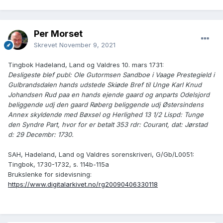
Per Morset
Skrevet
November 9, 2021
Tingbok Hadeland, Land og Valdres 10. mars 1731:
Desligeste blef publ: Ole Gutormsen Sandboe i Vaage Prestegield i
Gulbrandsdalen hands udstede Skiøde Bref til Unge Karl Knud
Johandsen Rud paa en hands ejende gaard og anparts Odelsjord
beliggende udj den gaard Røberg beliggende udj Østersindens
Annex skyldende med Bøxsel og Herlighed 13 1/2 Lispd: Tunge
den Syndre Part, hvor for er betalt 353 rdr: Courant, dat: Jørstad
d: 29 Decembr: 1730.
SAH, Hadeland, Land og Valdres sorenskriveri, G/Gb/L0051:
Tingbok, 1730-1732, s. 114b-115a
Brukslenke for sidevisning:
https://www.digitalarkivet.no/rg20090406330118