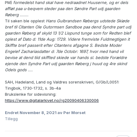
PM)
formedelst hand skal have nedraadnet Huuserne, og er dels
affløt paa u-beqvem steder paa den Søndre Part udj gaarden
Røberg .......
Til saken ble opplest
Hans Gulbrandsen Røbergs udstede Skiøde
bref til Citanten Ole Gutormsen Sandboe paa dend Syndre part udj
gaarden Røberg af skyld 13 1/2 Lispund tunge som for Redten blef
oplest af Dato d: 11de Aug: 1729. Videre fremviste Fuldmegtigen it
Skiffte bref passerit efter Citantens afgagne S. Bedste Moder
Engelef Zachariasdatter d: 7de Octobr: 1697, hvor med hand vil
bevise at dend tiid skiffted skiede var hands sl. bedste Forældre
ejende den Syndre Part udj gaarden Røberg j huud og 4re skind
Odels gods ....
SAH, Hadeland, Land og Valdres sorenskriveri, G/Gb/L0051:
Tingbok, 1730-1732, s. 3b-4a
Brukslenke for sidevisning:
https://www.digitalarkivet.no/rg20090406330006
Endret
November 8, 2021
av Per Morset
Tillegg