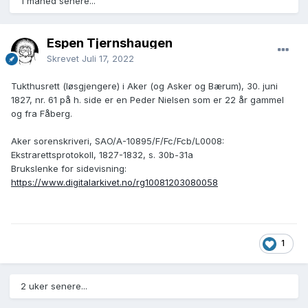
1 måned senere...
Espen Tjernshaugen
Skrevet
Juli 17, 2022
Tukthusrett (løsgjengere) i Aker (og Asker og Bærum), 30. juni
1827, nr. 61 på h. side er en Peder Nielsen som er 22 år gammel
og fra Fåberg.
Aker sorenskriveri, SAO/A-10895/F/Fc/Fcb/L0008:
Ekstrarettsprotokoll, 1827-1832, s. 30b-31a
Brukslenke for sidevisning:
https://www.digitalarkivet.no/rg10081203080058
1
2 uker senere...