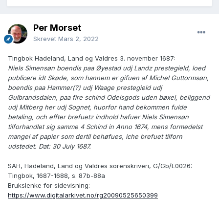
Per Morset
Skrevet
Mars 2, 2022
Tingbok Hadeland, Land og Valdres 3. november 1687:
Niels Simensøn boendis paa Øyestad udj Landz prestegield, loed
publicere idt Skøde, som hannem er gifuen af Michel Guttormsøn,
boendis paa Hammer(?) udj Waage prestegield udj
Gulbrandsdalen, paa fire schind Odelsgods uden bøxel, beliggend
udj Mitberg her udj Sognet, huorfor hand bekommen fulde
betaling, och effter brefuetz indhold hafuer Niels Simensøn
tilforhandlet sig samme 4 Schind in Anno 1674, mens formedelst
mangel af papier som dertil behøfues, iche brefuet tilforn
udstedet. Dat: 30 July 1687.
SAH, Hadeland, Land og Valdres sorenskriveri, G/Gb/L0026:
Tingbok, 1687-1688, s. 87b-88a
Brukslenke for sidevisning:
https://www.digitalarkivet.no/rg20090525650399