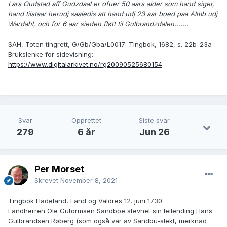
Lars Oudstad aff Gudzdaal er ofuer 50 aars alder som hand siger,
hand tilstaar herudj saaledis att hand udj 23 aar boed paa Almb udj
Wardahl, och for 6 aar sieden fløtt til Gulbrandzdalen.......
SAH, Toten tingrett, G/Gb/Gba/L0017: Tingbok, 1682, s. 22b-23a
Brukslenke for sidevisning:
https://www.digitalarkivet.no/rg20090525680154
Svar
Opprettet
Siste svar
279
6 år
Jun 26
Per Morset
Skrevet
November 8, 2021
Tingbok Hadeland, Land og Valdres 12. juni 1730:
Landherren Ole Gutormsen Sandboe stevnet sin leilending Hans
Gulbrandsen Røberg (som også var av Sandbu-slekt, merknad