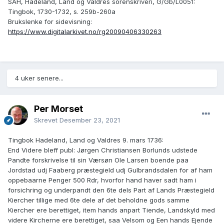
SAH, Hadeland, Land og Valdres sorenskriveri, G/Gb/L0051:
Tingbok, 1730-1732, s. 259b-260a
Brukslenke for sidevisning:
https://www.digitalarkivet.no/rg20090406330263
4 uker senere...
Per Morset
Skrevet
Desember 23, 2021
Tingbok Hadeland, Land og Valdres 9. mars 1736:
End Videre bleff publ: Jørgen Christiansen Borlunds udstede
Pandte forskrivelse til sin Værsøn Ole Larsen boende paa
Jordstad udj Faaberg præstegield udj Gulbrandsdalen for af ham
oppebaarne Penger 500 Rdr, hvorfor hand haver sadt ham i
forsichring og underpandt den 6te dels Part af Lands Præstegield
Kiercher tillige med 6te dele af det beholdne gods samme
Kiercher ere berettiget, item hands anpart Tiende, Landskyld med
videre Kircherne ere berettiget, saa Velsom og Een hands Ejende