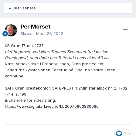
4 uker senere...
Per Morset
Skrevet
Mars 27, 2022
KB Gran 17. mai 1737:
blef begraven ved Næs Thomes Svendsen fra Løssiøe
Præstegield, som døde paa Tetterud i hans alder 50 aar
.
Næs: Annekskirke i Brandbu sogn, Gran prestegjeld.
Tetterud: Skysstasjonen Teiterud på Eina, nå Vestre Toten
kommune.
SAH, Gran prestekontor, SAH/PREST-112Ministerialbok nr. 2, 1732-
1744, s. 199
Brukslenke for sidevisning:
https://www.digitalarkivet.no/kb20070603830060
1