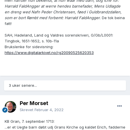
men
haffuer hun bekiendt, at hun waar med barn, dog iche for:
Harrald FaldAngger at werre hendes barnefader, Mens Udlagde
en dreng wed Nafn Peder Christensen, føed i Guldbrandzdallen,
som er bort Rømbt med forbemt: Harrald FaldAngger.
De tok beina
fatt!
SAH, Hadeland, Land og Valdres sorenskriveri, G/Gb/L0001:
Tingbok, 1651-1652, s. 10b-11a
Brukslenke for sidevisning:
https://www.digitalarkivet.no/rg20090525620353
3 uker senere...
Per Morset
Skrevet
Februar 4, 2022
KB Gran, 7. september 1713:
...er et Uegte barn døbt udj Grans Kirche og kaldet Erich, fadderne