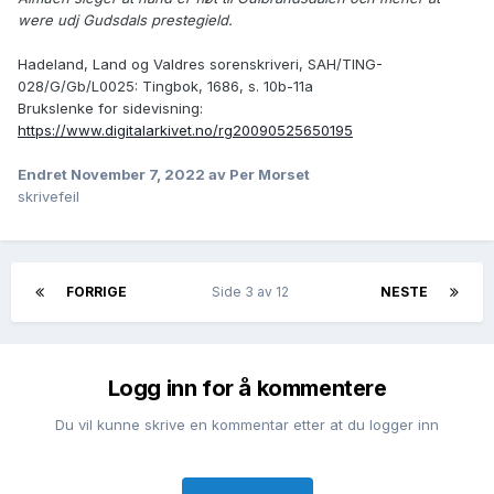
were udj Gudsdals prestegield.
Hadeland, Land og Valdres sorenskriveri, SAH/TING-
028/G/Gb/L0025: Tingbok, 1686, s. 10b-11a
Brukslenke for sidevisning:
https://www.digitalarkivet.no/rg20090525650195
Endret
November 7, 2022
av Per Morset
skrivefeil
FORRIGE
Side 3 av 12
NESTE
Logg inn for å kommentere
Du vil kunne skrive en kommentar etter at du logger inn