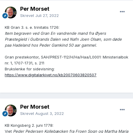
Per Morset
Skrevet
Juli 27, 2022
KB Gran 3. s. e. trinitatis 1726:
Item begraven ved Gran En vandrende mand fra Øyers
Præstegield i Gulbrands Dalen ved Nafn Joen Olsøn, som døde
paa Hadeland hos Peder Gamkind 50 aar gammel.
Gran prestekontor, SAH/PREST-112/H/Ha/Haa/L0001: Ministerialbok
nr. 1, 1707-1731, s. 211
Brukslenke for sidevisning:
https://www.digitalarkivet.no/kb20070603820507
Per Morset
Skrevet
August 3, 2022
KB Kongsberg 2. juni 1778:
Viet
Peder Pedersen Kollebæcken fra Froen Sogn og Martha Maria