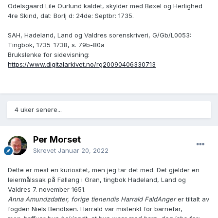
Odelsgaard Lile Ourlund kaldet, skylder med Bøxel og Herlighed
4re Skind, dat: Borlj d: 24de: Septbr: 1735.
SAH, Hadeland, Land og Valdres sorenskriveri, G/Gb/L0053:
Tingbok, 1735-1738, s. 79b-80a
Brukslenke for sidevisning:
https://www.digitalarkivet.no/rg20090406330713
4 uker senere...
Per Morset
Skrevet
Januar 20, 2022
Dette er mest en kuriositet, men jeg tar det med. Det gjelder en
leiermålssak på Fallang i Gran, tingbok Hadeland, Land og
Valdres 7. november 1651.
Anna Amundzdatter, forige tienendis Harrald FaldAnger
er tiltalt av
fogden Niels Bendtsen. Harrald var mistenkt for barnefar,