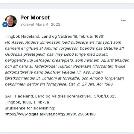
Per Morset
Skrevet
Mars 4, 2022
Tingbok Hadeland, Land og Valdres 18. februar 1686:
Hr. Asses. Anders Simenssøn loed publicere en transport som
hannem er gifuen af Amund Torgiersøn boendis paa Østerlie aff
Gudsdals prestegield, paa Trey Lispd tunge med bøxell,
beliggende udj Jefnager prestegield, som hannem udj arff tilfalden
och aff hans sl. faderbroder Halfuor Pedersøn tilforpantet, hvilke
adkomstbrefve hand belofuer Veledle Hr. Ass. inden
førstkommendis St. Johannj at forskaffe, och Amund Torgiersøn
bekommen derfor sin fornøyelse. Dat. d. 27 Jan: Ao: 1686.
SAH, Hadeland, Land og Valdres sorenskriveri, G/Gb/L0025:
Tingbok, 1686, s. 4b-5a
Brukslenke for sidevisning:
https://www.digitalarkivet.no/rg20090525650190