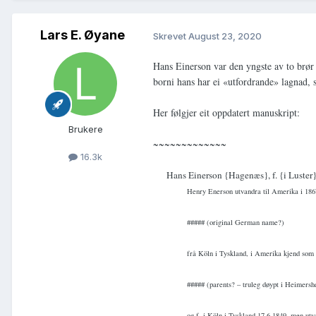
Lars E. Øyane
Skrevet
August 23, 2020
Hans Einerson var den yngste av to brø
borni hans har ei «utfordrande» lagnad, 
Her følgjer eit oppdatert manuskript:
Brukere
~~~~~~~~~~~~~
16.3k
Hans Einerson {Hagenæs}, f. {i Luster
Henry Enerson utvandra til Amerika i 186
##### (original German name?)
frå Köln i Tyskland, i Amerika kjend som
##### (parents? – truleg døypt i Heimersh
og f. i Köln i Tyskland 17.6.1849, men utv