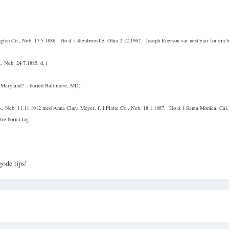
ngton Co., Neb. 17.5.1886.
Ho d. i Steubenville, Ohio 2.12.1962.
Joseph Enerson var nestleiar for ein
, Neb. 24.7.1885, d. i
n Maryland? – buried Baltimore, MD)
., Neb. 11.11.­1912 med Anna Clara Meyer, f. i Platte Co., Neb. 18.1.1887.
Ho d. i Santa Monica, Cal.
tre born i lag.
gode tips!