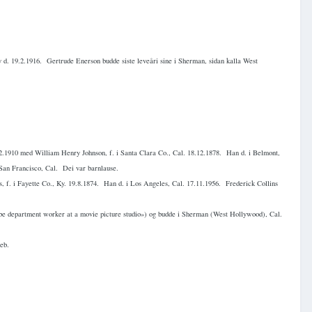
 d. 19.2.1916.
Gertrude Enerson budde siste leveåri sine i Sherman, sidan kalla West
.2.1910 med William Henry Johnson, f. i Santa Clara Co., Cal. 18.12.1878.
Han d. i Belmont,
 San Francisco, Cal.
Dei var barnlause.
 f. i Fayette Co., Ky. 19.8.1874.
Han d. i Los Angeles, Cal. 17.11.1956.
Frederick Collins
be department worker at a movie picture studio») og budde i Sherman (West Hollywood), Cal.
eb.