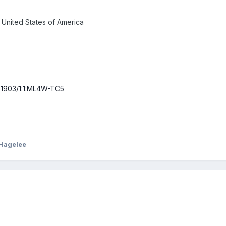
 United States of America
/61903/1:1:ML4W-TC5
 Hagelee