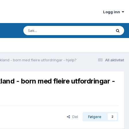
Logg inn
land - born med fleire utfordringar - hjelp?
All aktivitet
and - born med fleire utfordringar -
Del
Følgere
2