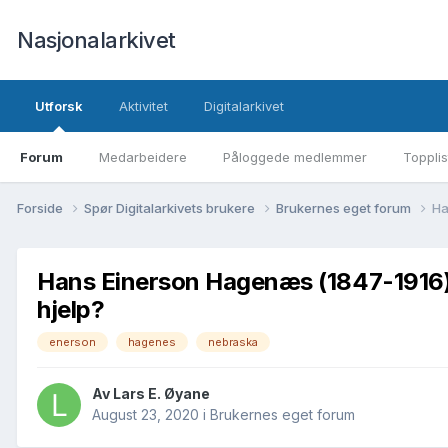
Nasjonalarkivet
Utforsk
Aktivitet
Digitalarkivet
Forum
Medarbeidere
Påloggede medlemmer
Topplis
Forside
Spør Digitalarkivets brukere
Brukernes eget forum
Ha
Hans Einerson Hagenæs (1847-1916) - 
hjelp?
enerson
hagenes
nebraska
Av Lars E. Øyane
August 23, 2020
i
Brukernes eget forum