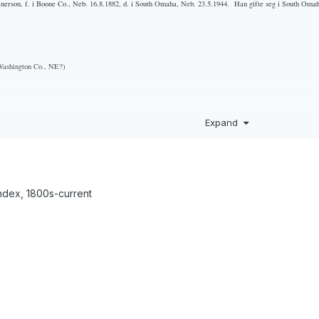
Enerson, f. i Boone Co., Neb. 16.8.1882, d. i South Omaha, Neb. 23.5.1944.
Han gifte seg i South Oma
 Washington Co., NE?)
Expand
ndex, 1800s-current
Washington Co., Neb. 17.5.1886.
Ho d. i Steubenville, Ohio 2.12.1962.
Joseph Enerson var nestleiar for