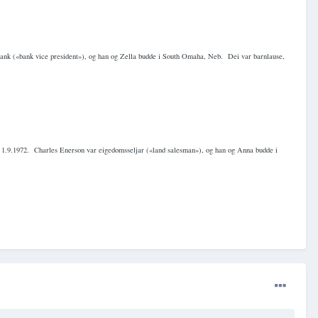
 bank («bank vice president»), og han og Zella budde i South Omaha, Neb.
Dei var barnlause,
 1.9.1972.
Charles Enerson var eigedomsseljar («land salesman»), og han og Anna budde i