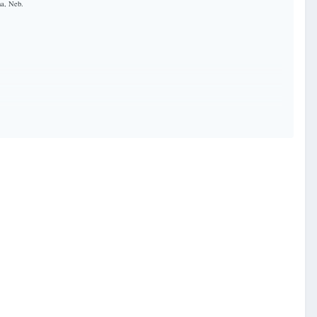
ha, Neb.
 ein bank («bank vice president»), og han og Zella budde i South Omaha, Neb.
Dei var