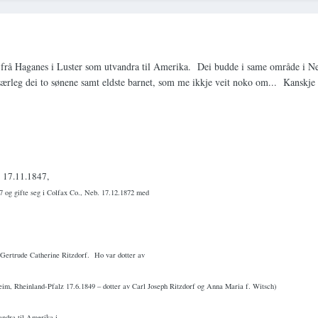
r frå Haganes i Luster som utvandra til Amerika. Dei budde i same område i 
særleg dei to sønene samt eldste barnet, som me ikkje veit noko om... Kanskje e
} 17.11.1847,
7 og gifte seg i Colfax Co., Neb. 17.12.1872 med
 Gertrude Catherine Ritzdorf.
Ho var dotter av
eim, Rheinland-Pfalz 17.6.1849 – dotter av Carl Joseph Ritzdorf og Anna Maria f. Witsch)
andra til Amerika i