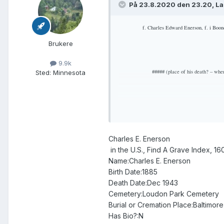
På 23.8.2020 den 23.20, La
f. Charles Edward Enerson, f. i Boone
Brukere
9.9k
##### (place of his death? – wh
Sted
:
Minnesota
26.12.1943.
Han gifte seg i Boo
budde i Kimball, Kimball Co., Ne
Charles E. Enerson
in the U.S., Find A Grave Index, 1
Name:Charles E. Enerson
Birth Date:1885
Death Date:Dec 1943
Cemetery:Loudon Park Cemetery
Burial or Cremation Place:Baltimore
Has Bio?:N