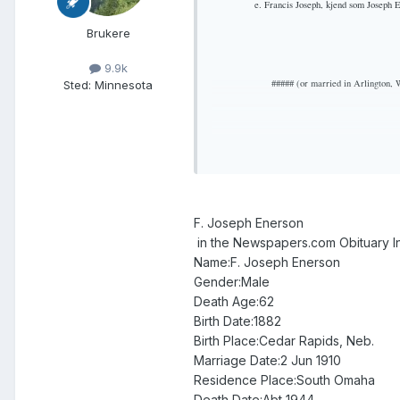
e. Francis Joseph, kjend som Joseph 
Brukere
9.9k
##### (or married in Arlington,
Sted
:
Minnesota
2.6.1910 med Rozella M.
F. Joseph Enerson
##### (middle name?)
in the Newspapers.com Obituary I
Name:F. Joseph Enerson
Gender:Male
Death Age:62
kjend som Zella Jungbluth, f. i 
Birth Date:1882
barnlause, men adopterte to born.
Birth Place:Cedar Rapids, Neb.
Marriage Date:2 Jun 1910
Residence Place:South Omaha
Death Date:Abt 1944