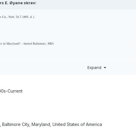
rs E. Øyane skrev:
 Co., Neb. 24.7.1885, d. i
ere in Maryland? – buried Baltimore, MD)
Expand
ne Co., Neb. 11.11.­1912 med Anna Clara Meyer, f. i Platte Co., Neb. 18.1.1887.
Ho d. i Santa Monica, 
b.
Dei fekk tre born i lag.
600s-Current
, Baltimore City, Maryland, United States of America