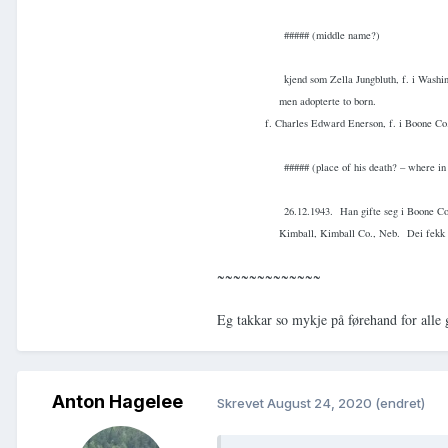
##### (middle name?)
kjend som Zella Jungbluth, f. i Washi
men adopterte to born.
f. Charles Edward Enerson, f. i Boone Co.
##### (place of his death? – where i
26.12.1943.
Han gifte seg i Boone Co
Kimball, Kimball Co., Neb.
Dei fekk 
~~~~~~~~~~~~~
Eg takkar so mykje på førehand for alle 
Anton Hagelee
Skrevet
August 24, 2020
(endret)