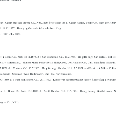
r i Cedar precinct, Boone Co., Neb., men flytte sidan inn til Cedar Rapids, Boone Co., Neb. der Henry
d. 18.12.1927.
Henry og Gertrude fekk seks born i lag:
 i 1873 eller 1874.
. i Boone Co., Neb. 12.11.1875, d. i San Francisco, Cal. 10.2.1949.
Ho gifte seg i San Rafael, Cal. 5
eljar («salesman»).
Han og Marie budde først i Hollywood, Los Angeles Co., Cal., men flytte sidan til
2.1878, d. i Ventura, Cal. 13.7.1965.
Ho gifte seg i Omaha, Neb. 2.5.1921 med Frederick Milton Collins,
ssie budde i Sherman (West Hollywood), Cal.
Dei var barnlause.
0.3.1880, d. i West Hollywood, Cal. 28.1.1932.
Louise var garderobedame ved eit filmselskap («wardro
on, f. i Boone Co., Neb. 16.8.1882, d. i South Omaha, Neb. 23.5.1944.
Han gifte seg i South Omaha, N
ington Co., NE?)