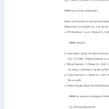
##### (year of her emigration?)
Henry og Gertrude slo seg ned som farmara
Hollywood, Los Angeles Co., Cal. der ho 
a. NN Emerson, f. og d. i Boone Co., Neb.
##### (details?)
b. Anna Marie, kjend som Marie Enerson, f
Cal. 13.9.1960.
William Johnson var s
c. Bessie Enerson, f. i Boone Co., Neb. 2.
var seljar («salesman»), og han og Be
d. Louise Enerson, f. i Boone Co., Neb. 2
Ho var ugift.
e. Francis Joseph, kjend som Joseph Eners
##### (or married in Arlington, Wash
2.6.1910 med Rozella M.