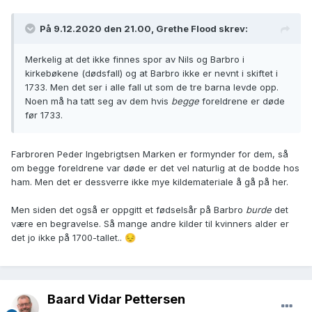
På 9.12.2020 den 21.00, Grethe Flood skrev:
Merkelig at det ikke finnes spor av Nils og Barbro i
kirkebøkene (dødsfall) og at Barbro ikke er nevnt i skiftet i
1733. Men det ser i alle fall ut som de tre barna levde opp.
Noen må ha tatt seg av dem hvis
begge
foreldrene er døde
før 1733.
Farbroren Peder Ingebrigtsen Marken er formynder for dem, så
om begge foreldrene var døde er det vel naturlig at de bodde hos
ham. Men det er dessverre ikke mye kildemateriale å gå på her.
Men siden det også er oppgitt et fødselsår på Barbro
burde
det
være en begravelse. Så mange andre kilder til kvinners alder er
det jo ikke på 1700-tallet..
😔
Baard Vidar Pettersen