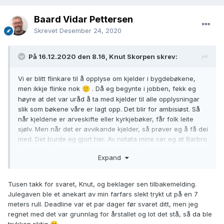
Baard Vidar Pettersen
Skrevet
Desember 24, 2020
På 16.12.2020 den 8.16, Knut Skorpen skrev:
Vi er blitt flinkare til å opplyse om kjelder i bygdebøkene,
men ikkje flinke nok
. Då eg begynte i jobben, fekk eg
🙂
høyre at det var uråd å ta med kjelder til alle opplysningar
slik som bøkene våre er lagt opp. Det blir for ambisiøst. Så
når kjeldene er arveskifte eller kyrkjebøker, får folk leite
sjølv. Men når det er avvikande kjelder, så prøver eg å få dei
med. Det burde eg gjort her. Av notata mine ser eg at Barbro
døydde våren 1732, og det er nemnt på hausttinget 1733.
Expand
(førtste avsnitt på side 246 a i tingbok nr. 9)
Eg kan ikkje leite opp alt dette no, men sidan det sikkert
Tusen takk for svaret, Knut, og beklager sen tilbakemelding.
hastar med julegåvene, skal du få nokre stikkord:
Julegaven ble et anekart av min farfars slekt trykt ut på en 7
meters rull. Deadline var et par dager før svaret ditt, men jeg
regnet med det var grunnlag for årstallet og lot det stå, så da ble
Haustting 1732, fol. 177
trykken riktig