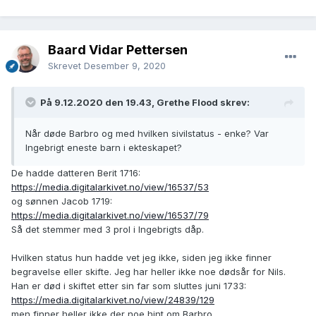
Baard Vidar Pettersen
Skrevet
Desember 9, 2020
På 9.12.2020 den 19.43, Grethe Flood skrev:
Når døde Barbro og med hvilken sivilstatus - enke? Var
Ingebrigt eneste barn i ekteskapet?
De hadde datteren Berit 1716:
https://media.digitalarkivet.no/view/16537/53
og sønnen Jacob 1719:
https://media.digitalarkivet.no/view/16537/79
Så det stemmer med 3 prol i Ingebrigts dåp.
Hvilken status hun hadde vet jeg ikke, siden jeg ikke finner
begravelse eller skifte. Jeg har heller ikke noe dødsår for Nils.
Han er død i skiftet etter sin far som sluttes juni 1733:
https://media.digitalarkivet.no/view/24839/129
men finner heller ikke der noe hint om Barbro.