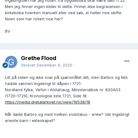
Ingebrigtsen har jeg notert fra bygdeboka skal være død 1732.
Men jeg finner ingen kilder til dette. Finner ikke begravelsen i
kirkeboka hverken manuelt eller ved søk, ei heller noe skifte.
Noen som har notert noe her?
BV
Grethe Flood
Skrevet
Desember 9, 2020
Litt på siden og ikke svar på spørsmålet ditt, men Barbro og Nils
hadde sønnen Ingebrigt til dåpen i 1721:
Nordland fylke, Vefsn i Alstahaug, Ministerialbok nr. 820A03
(1720-1726), Kronologisk liste 1721, Side 18
https://media.digitalarkivet.no/view/16538/18
Når døde Barbro og med hvilken sivilstatus - enke? Var Ingebrigt
eneste barn i ekteskapet?