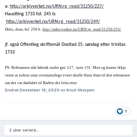
a:
http://arkivverket.no/URN:rg_read/31250/227/
Haustting 1733 fol. 245 b:
http://arkivverket.no/URN:rg_read/31250/249/
Ditto, dom, fol. 250 b:
http://arkivverket.no/URN:rg_read/31250/255/
jf. også Offentleg skriftemål Dosltad 25. søndag etter trinitas
1733
PS: Referansen står faktisk under gnr. 117, note 131. Men eg kunne ikkje
vente at nokon utan overnaturlege evner skulle finne fram til den referansen
om det var dødsåret til Barbro dei leita etter.
Endret
Desember 16, 2020
av Knut Skorpen
1
2 uker senere...