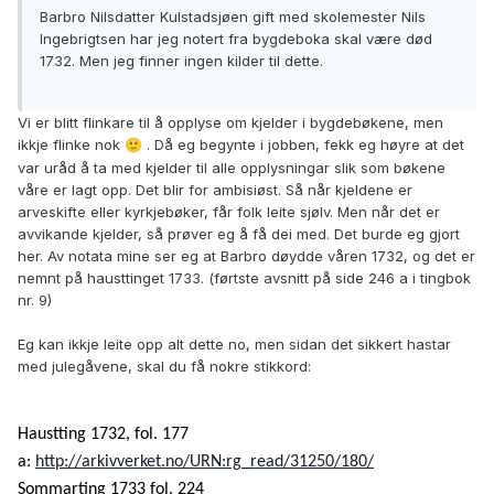
Barbro Nilsdatter Kulstadsjøen gift med skolemester Nils
Ingebrigtsen har jeg notert fra bygdeboka skal være død
1732. Men jeg finner ingen kilder til dette.
Vi er blitt flinkare til å opplyse om kjelder i bygdebøkene, men
ikkje flinke nok
. Då eg begynte i jobben, fekk eg høyre at det
🙂
var uråd å ta med kjelder til alle opplysningar slik som bøkene
våre er lagt opp. Det blir for ambisiøst. Så når kjeldene er
arveskifte eller kyrkjebøker, får folk leite sjølv. Men når det er
avvikande kjelder, så prøver eg å få dei med. Det burde eg gjort
her. Av notata mine ser eg at Barbro døydde våren 1732, og det er
nemnt på hausttinget 1733. (førtste avsnitt på side 246 a i tingbok
nr. 9)
Eg kan ikkje leite opp alt dette no, men sidan det sikkert hastar
med julegåvene, skal du få nokre stikkord:
Haustting 1732, fol. 177
a:
http://arkivverket.no/URN:rg_read/31250/180/
Sommarting 1733 fol. 224