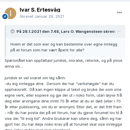
Ivar S. Ertesvåg
Skrevet
Januar 29, 2021
På 28.1.2021 den 7.48, Lars O. Wangensteen skrev:
Hvem er det som eier og kan bestemme over egne innlegg
på et forum som har vært åpent for alle?
Spørsmålet kan oppfattast juridisk, moralsk, retorisk, og på ymse
anna vis...
juridisk er vel svaret om lag sånn:
-du eig innlegga dine. Dersom dei har "verkshøgde" har du
opphavsrett. Då kan ingen klippe ut tekst og bruke dei som sine
eigne verk, eller kopiere og gje dei ut i noko form, utan løyve frå
deg eller arvingane dine inntil 70 år etter at du er død (eller i 70
år etter publisering, om du er anonym). Etter det, er det fritt fram.
- når du har posta dei på eit forum, har du gjeve forumet lov til å
vise dei "til evig tid". Andre brukarar kan sitere deg, sånn eg har
gjort her. Du har ikkje noko krav på at forumet skal vise innlegga