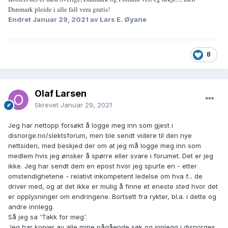
Danmark pleide i alle fall vera gratis!
Endret
Januar 29, 2021
av Lars E. Øyane
8
Olaf Larsen
Skrevet
Januar 29, 2021
Jeg har nettopp forsøkt å logge meg inn som gjest i
disnorge.no/slektsforum, men ble sendt videre til den nye
nettsiden, med beskjed der om at jeg må logge meg inn som
medlem hvis jeg ønsker å spørre eller svare i forumet. Det er jeg
ikke. Jeg har sendt dem en epost hvor jeg spurte en - etter
omstendighetene - relativt inkompetent ledelse om hva f... de
driver med, og at det ikke er mulig å finne et eneste sted hvor det
er opplysninger om endringene. Bortsett fra rykter, bl.a. i dette og
andre innlegg.
Så jeg sa 'Takk for meg'.
Jeg har kopier av alle mine pågående søk og innlegg i disnorges