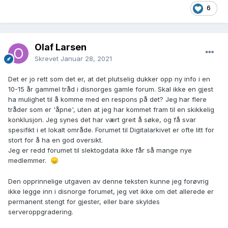
6
Olaf Larsen
Skrevet
Januar 28, 2021
Det er jo rett som det er, at det plutselig dukker opp ny info i en
10-15 år gammel tråd i disnorges gamle forum. Skal ikke en gjest
ha mulighet til å komme med en respons på det? Jeg har flere
tråder som er 'åpne', uten at jeg har kommet fram til en skikkelig
konklusjon. Jeg synes det har vært greit å søke, og få svar
spesifikt i et lokalt område. Forumet til Digitalarkivet er ofte litt for
stort for å ha en god oversikt.
Jeg er redd forumet til slektogdata ikke får så mange nye
medlemmer.
😞
Den opprinnelige utgaven av denne teksten kunne jeg forøvrig
ikke legge inn i disnorge forumet, jeg vet ikke om det allerede er
permanent stengt for gjester, eller bare skyldes
serveroppgradering.