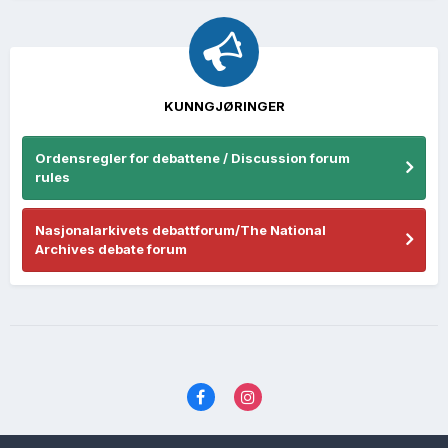
KUNNGJØRINGER
Ordensregler for debattene / Discussion forum
rules
Nasjonalarkivets debattforum/The National
Archives debate forum
Språk
Personvernvilkår
Kontakt oss