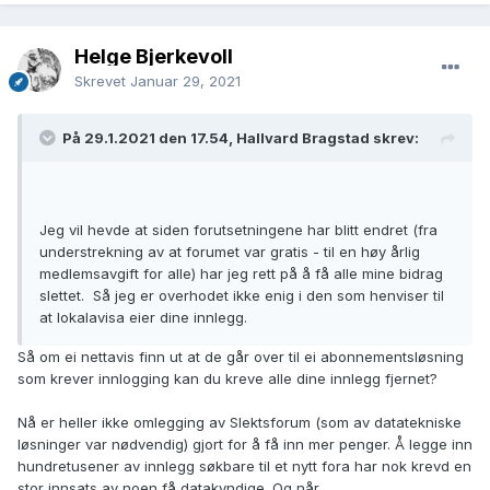
Helge Bjerkevoll
Skrevet
Januar 29, 2021
På 29.1.2021 den 17.54, Hallvard Bragstad skrev:
Jeg vil hevde at siden forutsetningene har blitt endret (fra
understrekning av at forumet var gratis - til en høy årlig
medlemsavgift for alle) har jeg rett på å få alle mine bidrag
slettet. Så jeg er overhodet ikke enig i den som henviser til
at lokalavisa eier dine innlegg.
Så om ei nettavis finn ut at de går over til ei abonnementsløsning
som krever innlogging kan du kreve alle dine innlegg fjernet?
Nå er heller ikke omlegging av Slektsforum (som av datatekniske
løsninger var nødvendig) gjort for å få inn mer penger. Å legge inn
hundretusener av innlegg søkbare til et nytt fora har nok krevd en
stor innsats av noen få datakyndige. Og når