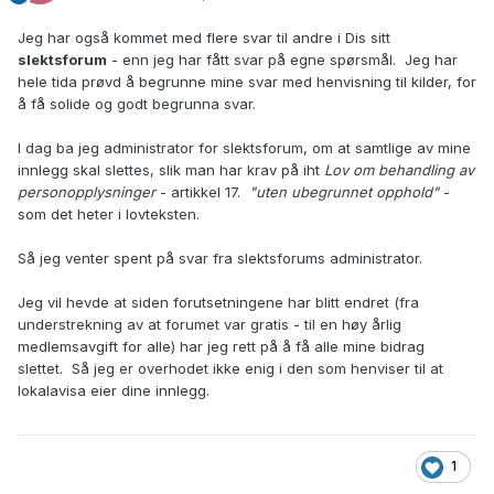
Jeg har også kommet med flere svar til andre i Dis sitt
slektsforum
- enn jeg har fått svar på egne spørsmål. Jeg har
hele tida prøvd å begrunne mine svar med henvisning til kilder, for
å få solide og godt begrunna svar.
I dag ba jeg administrator for slektsforum, om at samtlige av mine
innlegg skal slettes, slik man har krav på iht
Lov om behandling av
personopplysninger
- artikkel 17.
"uten ubegrunnet opphold"
-
som det heter i lovteksten.
Så jeg venter spent på svar fra slektsforums administrator.
Jeg vil hevde at siden forutsetningene har blitt endret (fra
understrekning av at forumet var gratis - til en høy årlig
medlemsavgift for alle) har jeg rett på å få alle mine bidrag
slettet. Så jeg er overhodet ikke enig i den som henviser til at
lokalavisa eier dine innlegg.
1