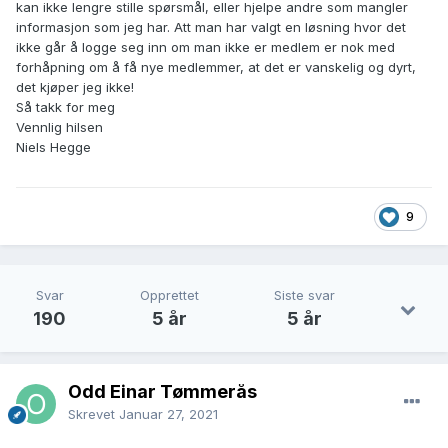
kan ikke lengre stille spørsmål, eller hjelpe andre som mangler
informasjon som jeg har. Att man har valgt en løsning hvor det
ikke går å logge seg inn om man ikke er medlem er nok med
forhåpning om å få nye medlemmer, at det er vanskelig og dyrt,
det kjøper jeg ikke!
Så takk for meg
Vennlig hilsen
Niels Hegge
9
Svar
Opprettet
Siste svar
190
5 år
5 år
Odd Einar Tømmerås
Skrevet
Januar 27, 2021