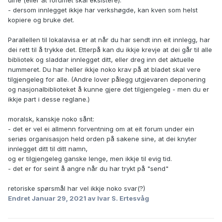
dine (eller at forumet skal eksistere).
- dersom innlegget ikkje har verkshøgde, kan kven som helst
kopiere og bruke det.
Parallellen til lokalavisa er at når du har sendt inn eit innlegg, har
dei rett til å trykke det. Etterpå kan du ikkje krevje at dei går til alle
bibliotek og sladdar innlegget ditt, eller dreg inn det aktuelle
nummeret. Du har heller ikkje noko krav på at bladet skal vere
tilgjengeleg for alle. (Andre lover pålegg utgjevaren deponering
og nasjonalbiblioteket å kunne gjere det tilgjengeleg - men du er
ikkje part i desse reglane.)
moralsk, kanskje noko sånt:
- det er vel ei allmenn forventning om at eit forum under ein
seriøs organisasjon held orden på sakene sine, at dei knyter
innlegget ditt til ditt namn,
og er tilgjengeleg ganske lenge, men ikkje til evig tid.
- det er for seint å angre når du har trykt på "send"
retoriske spørsmål har vel ikkje noko svar(?)
Endret
Januar 29, 2021
av Ivar S. Ertesvåg