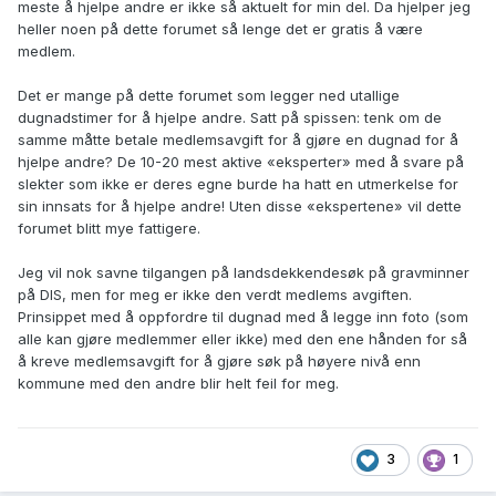
meste å hjelpe andre er ikke så aktuelt for min del. Da hjelper jeg
heller noen på dette forumet så lenge det er gratis å være
medlem.
Det er mange på dette forumet som legger ned utallige
dugnadstimer for å hjelpe andre. Satt på spissen: tenk om de
samme måtte betale medlemsavgift for å gjøre en dugnad for å
hjelpe andre? De 10-20 mest aktive «eksperter» med å svare på
slekter som ikke er deres egne burde ha hatt en utmerkelse for
sin innsats for å hjelpe andre! Uten disse «ekspertene» vil dette
forumet blitt mye fattigere.
Jeg vil nok savne tilgangen på landsdekkendesøk på gravminner
på DIS, men for meg er ikke den verdt medlems avgiften.
Prinsippet med å oppfordre til dugnad med å legge inn foto (som
alle kan gjøre medlemmer eller ikke) med den ene hånden for så
å kreve medlemsavgift for å gjøre søk på høyere nivå enn
kommune med den andre blir helt feil for meg.
3
1