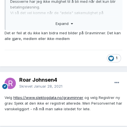
Dessverre har jeg ikke mulighet til å bli med når det kun blir
betalingsløsning.
Vi så det vel komme når de "ødela" søkemulighet på
gravminnene. Der får jeg heller ikke bidratt med bilder
Expand
lenger.
Det er feil at du ikke kan bidra med bilder på Gravminner. Det kan
Så Adjø til Slekt og Data fra meg også!
😪
alle gjøre, medlem eller ikke-medlem
1
Roar Johnsen4
Skrevet
Januar 28, 2021
Velg
https://www.slektogdata.no/gravminner
og velg Registrer ny
grav. Sjekk at den ikke er registret allerede. Men Personvernet har
vanskeliggjort - nå må man søke istedet for lete.