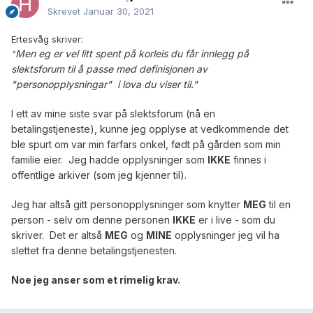
Skrevet
Januar 30, 2021
Ertesvåg skriver:
Men eg er vel litt spent på korleis du får innlegg på
"
slektsforum til å passe med definisjonen av
"personopplysningar" i lova du viser til."
I ett av mine siste svar på slektsforum (nå en
betalingstjeneste), kunne jeg opplyse at vedkommende det
ble spurt om var min farfars onkel, født på gården som min
familie eier. Jeg hadde opplysninger som
IKKE
finnes i
offentlige arkiver (som jeg kjenner til).
Jeg har altså gitt personopplysninger som knytter
MEG
til en
person - selv om denne personen
IKKE
er i live - som du
skriver. Det er altså
MEG
og
MINE
opplysninger jeg vil ha
slettet fra denne betalingstjenesten.
Noe jeg anser som et rimelig krav.