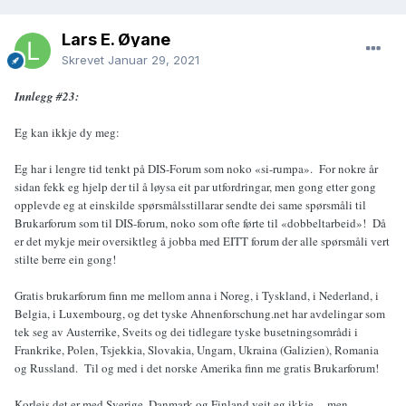
Lars E. Øyane
Skrevet
Januar 29, 2021
Innlegg #23:
Eg kan ikkje dy meg:
Eg har i lengre tid tenkt på DIS-Forum som noko «si-rumpa». For nokre år
sidan fekk eg hjelp der til å løysa eit par utfordringar, men gong etter gong
opplevde eg at einskilde spørsmålsstillarar sendte dei same spørsmåli til
Brukarforum som til DIS-forum, noko som ofte førte til «dobbeltarbeid»! Då
er det mykje meir oversiktleg å jobba med EITT forum der alle spørsmåli vert
stilte berre ein gong!
Gratis brukarforum finn me mellom anna i Noreg, i Tyskland, i Nederland, i
Belgia, i Luxembourg, og det tyske Ahnenforschung.net har avdelingar som
tek seg av Austerrike, Sveits og dei tidlegare tyske busetningsområdi i
Frankrike, Polen, Tsjekkia, Slovakia, Ungarn, Ukraina (Galizien), Romania
og Russland. Til og med i det norske Amerika finn me gratis Brukarforum!
Korleis det er med Sverige, Danmark og Finland veit eg ikkje..., men