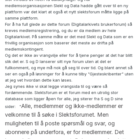
medlemsorganisasjonen Slekt og Data hadde gått over til en ny
plattform var det klart at også et nytt slektsforum måtte ligge på
samme plattform.
For å ha full glede av dette forum (Digitalarkivets brukerforum) så
kreves medlemsregistrering, og du er da medlem av hele
Digitalarkivet. På samme måte er det med Slekt og Data som er en
frivillig organisasjon som baserer det meste av drifta på
medlemskontingent.
Og det er ikke av vrangvilje eller for å tjene penger at det har blitt
slik det er. S og D lanserer sitt nye forum uten at det er
fullkomment, og mye må nok gå seg til over tid. Og blant annet så
ser en også på løsninger for å kunne tilby "Gjesteskribenter" uten
at jeg vet hvordan dette kan løses.
Jeg synes ikke vi skal legge vrangsida til og være så
fordømmende. Slektsforum er et forum med en utrolig stor
database som ligger åpen for alle, jeg siterer fra S og D sine
Alle, medlemmer og ikke-medlemmer er
sider: "
velkomne til å søke i Slektsforumet. Men
muligheten til å poste spørsmål og svar, og
abonnere på underfora, er for medlemmer. Det