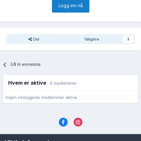
Logg inn nå
Del
Følgere
2
Gå til emneliste
Hvem er aktive
0 medlemmer
Ingen innloggede medlemmer aktive
Språk
Personvernvilkår
Kontakt oss