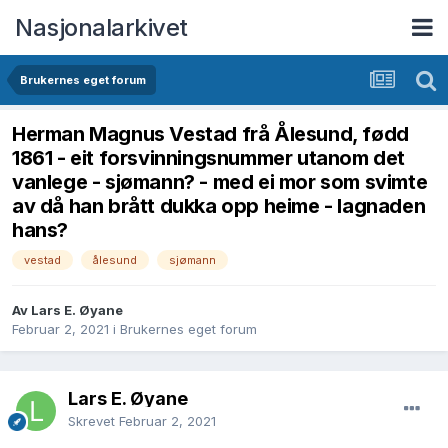
Nasjonalarkivet
Brukernes eget forum
Herman Magnus Vestad frå Ålesund, fødd
1861 - eit forsvinningsnummer utanom det
vanlege - sjømann? - med ei mor som svimte
av då han brått dukka opp heime - lagnaden
hans?
vestad
ålesund
sjømann
Av Lars E. Øyane
Februar 2, 2021
i
Brukernes eget forum
Lars E. Øyane
Skrevet
Februar 2, 2021