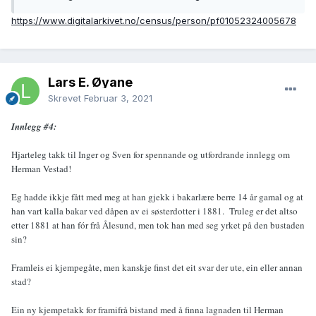
https://www.digitalarkivet.no/census/person/pf01052324005678
Lars E. Øyane
Skrevet
Februar 3, 2021
Innlegg #4:
Hjarteleg takk til Inger og Sven for spennande og utfordrande innlegg om
Herman Vestad!
Eg hadde ikkje fått med meg at han gjekk i bakarlære berre 14 år gamal og at
han vart kalla bakar ved dåpen av ei søsterdotter i 1881. Truleg er det altso
etter 1881 at han fór frå Ålesund, men tok han med seg yrket på den bustaden
sin?
Framleis ei kjempegåte, men kanskje finst det eit svar der ute, ein eller annan
stad?
Ein ny kjempetakk for framifrå bistand med å finna lagnaden til Herman