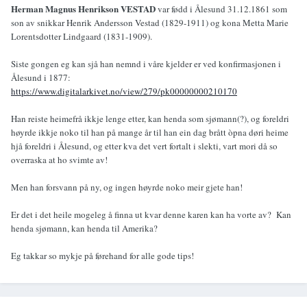
Herman Magnus Henrikson VESTAD
var fødd i Ålesund 31.12.1861 som
son av snikkar Henrik Andersson Vestad (1829-1911) og kona Metta Marie
Lorentsdotter Lindgaard (1831-1909).
Siste gongen eg kan sjå han nemnd i våre kjelder er ved konfirmasjonen i
Ålesund i 1877:
https://www.digitalarkivet.no/view/279/pk00000000210170
Han reiste heimefrå ikkje lenge etter, kan henda som sjømann(?), og foreldri
høyrde ikkje noko til han på mange år til han ein dag brått òpna døri heime
hjå foreldri i Ålesund, og etter kva det vert fortalt i slekti, vart mori då so
overraska at ho svimte av!
Men han forsvann på ny, og ingen høyrde noko meir gjete han!
Er det i det heile mogeleg å finna ut kvar denne karen kan ha vorte av? Kan
henda sjømann, kan henda til Amerika?
Eg takkar so mykje på førehand for alle gode tips!