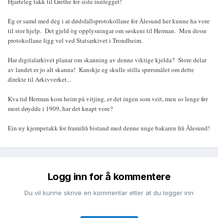
Hjarteleg takk til Grethe for siste innlegget!
Eg er samd med deg i at dødsfallsprotokollane for Ålesund her kunne ha vore
til stor hjelp. Det gjeld òg opplysningar om søskeni til Herman. Men desse
protokollane ligg vel ved Statsarkivet i Trondheim.
Har digitalarkivet planar om skanning av denne viktige kjelda? Store delar
av landet er jo alt skanna! Kanskje eg skulle stilla spørsmålet om dette
direkte til Arkivverket...
Kva tid Herman kom heim på vitjing, er det ingen som veit, men so lenge før
mori døydde i 1909, har det knapt vore?
Ein ny kjempetakk for framifrå bistand med denne unge bakaren frå Ålesund!
Logg inn for å kommentere
Du vil kunne skrive en kommentar etter at du logger inn