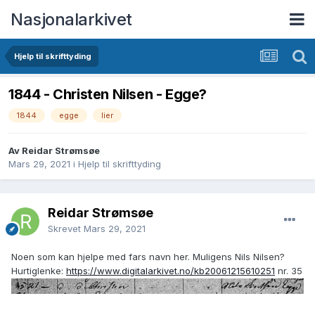
Nasjonalarkivet
Hjelp til skrifttyding
1844 - Christen Nilsen - Egge?
1844
egge
lier
Av Reidar Strømsøe
Mars 29, 2021
i
Hjelp til skrifttyding
Reidar Strømsøe
Skrevet
Mars 29, 2021
Noen som kan hjelpe med fars navn her. Muligens Nils Nilsen?
Hurtiglenke:
https://www.digitalarkivet.no/kb20061215610251
nr. 35