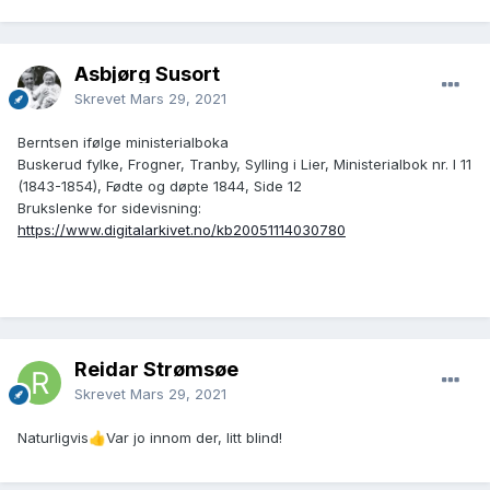
Åsbjørg Susort
Skrevet
Mars 29, 2021
Berntsen ifølge ministerialboka
Buskerud fylke, Frogner, Tranby, Sylling i Lier, Ministerialbok nr. I 11
(1843-1854), Fødte og døpte 1844, Side 12
Brukslenke for sidevisning:
https://www.digitalarkivet.no/kb20051114030780
Reidar Strømsøe
Skrevet
Mars 29, 2021
Naturligvis
Var jo innom der, litt blind!
👍