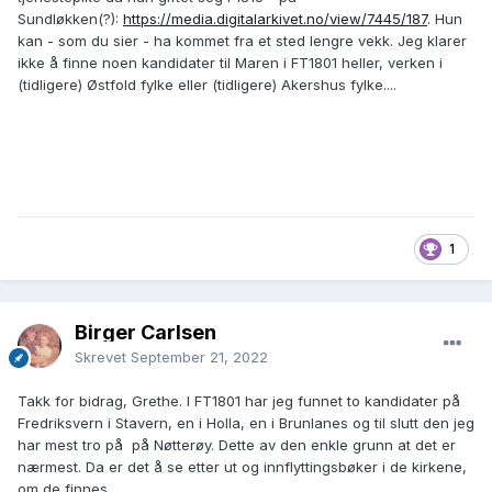
Sundløkken(?):
https://media.digitalarkivet.no/view/7445/187
. Hun
kan - som du sier - ha kommet fra et sted lengre vekk. Jeg klarer
ikke å finne noen kandidater til Maren i FT1801 heller, verken i
(tidligere) Østfold fylke eller (tidligere) Akershus fylke....
1
Birger Carlsen
Skrevet
September 21, 2022
Takk for bidrag, Grethe. I FT1801 har jeg funnet to kandidater på
Fredriksvern i Stavern, en i Holla, en i Brunlanes og til slutt den jeg
har mest tro på på Nøtterøy. Dette av den enkle grunn at det er
nærmest. Da er det å se etter ut og innflyttingsbøker i de kirkene,
om de finnes.