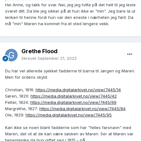
Hei Anne, og takk for svar. Nei, jeg jeg tvilte på det helt til jeg leste
svaret ditt. Da ble jeg sikker på at hun ikke er "min". Jeg bare la ut
lenken til henne fordi hun var den eneste i nærheten jeg fant. Da
må "min" Maren ha kommet fra et sted lengere vekk.
Grethe Flood
Skrevet
September 21, 2022
Du har vel allerede sjekket fadderne til barna til Jørgen og Maren.
Men for ordens skyld:
Christian, 1816:
https://media.digitalarkivet.no/view/7445/14
Søren, 1820:
https://media.digitalarkivet.no/view/7445/42
Petter, 1824:
https://media.digitalarkivet.no/view/7445/69
Margrethe, 1827:
https://media.digitalarkivet.no/view/7445/84
Ole, 1829:
https://media.digitalarkivet.no/view/7445/95
Kan ikke se noen blant fadderne som har "felles farsnavn" med
Maren, det vil at de kan være søsken av Maren. Ser at Maren var
tjenestepike da hun giftet seg i 1815 - på