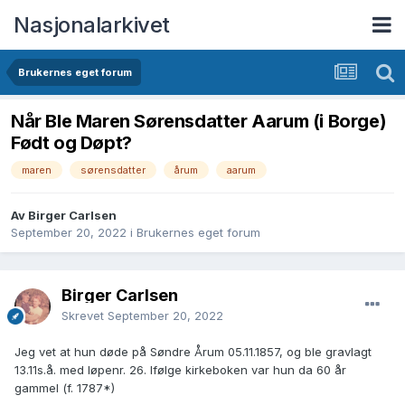
Nasjonalarkivet
Brukernes eget forum
Når Ble Maren Sørensdatter Aarum (i Borge)
Født og Døpt?
maren
sørensdatter
årum
aarum
Av Birger Carlsen
September 20, 2022
i
Brukernes eget forum
Birger Carlsen
Skrevet
September 20, 2022
Jeg vet at hun døde på Søndre Årum 05.11.1857, og ble gravlagt
13.11s.å. med løpenr. 26. Ifølge kirkeboken var hun da 60 år
gammel (f. 1787*)