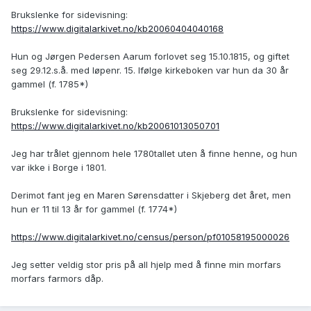
Brukslenke for sidevisning:
https://www.digitalarkivet.no/kb20060404040168
Hun og Jørgen Pedersen Aarum forlovet seg 15.10.1815, og giftet
seg 29.12.s.å. med løpenr. 15. Ifølge kirkeboken var hun da 30 år
gammel (f. 1785*)
Brukslenke for sidevisning:
https://www.digitalarkivet.no/kb20061013050701
Jeg har trålet gjennom hele 1780tallet uten å finne henne, og hun
var ikke i Borge i 1801.
Derimot fant jeg en Maren Sørensdatter i Skjeberg det året, men
hun er 11 til 13 år for gammel (f. 1774*)
https://www.digitalarkivet.no/census/person/pf01058195000026
Jeg setter veldig stor pris på all hjelp med å finne min morfars
morfars farmors dåp.