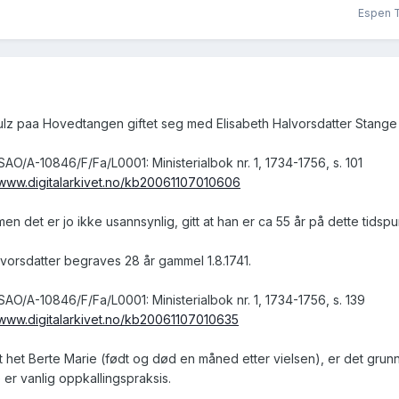
Espen T
z paa Hovedtangen giftet seg med Elisabeth Halvorsdatter Stange 
O/A-10846/F/Fa/L0001: Ministerialbok nr. 1, 1734-1756, s. 101
/www.digitalarkivet.no/kb20061107010606
en det er jo ikke usannsynlig, gitt at han er ca 55 år på dette tidsp
vorsdatter begraves 28 år gammel 1.8.1741.
O/A-10846/F/Fa/L0001: Ministerialbok nr. 1, 1734-1756, s. 139
/www.digitalarkivet.no/kb20061107010635
t het Berte Marie (født og død en måned etter vielsen), er det grun
 er vanlig oppkallingspraksis.