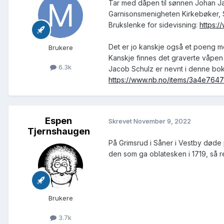
Tar med dåpen til sønnen Johan Ja
Garnisonsmenigheten Kirkebøker, SA
Brukslenke for sidevisning:
https:/
Det er jo kanskje også et poeng m
Brukere
Kanskje finnes det graverte våpen
6.3k
Jacob Schulz er nevnt i denne bo
https://www.nb.no/items/3a4e76
Espen
Skrevet
November 9, 2022
Tjernshaugen
På Grimsrud i Såner i Vestby døde p
den som ga oblatesken i 1719, så 
Brukere
3.7k