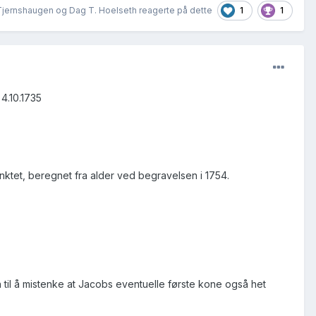
1
1
jernshaugen og Dag T. Hoelseth reagerte på dette
4.10.1735
unktet, beregnet fra alder ved begravelsen i 1754.
n til å mistenke at Jacobs eventuelle første kone også het