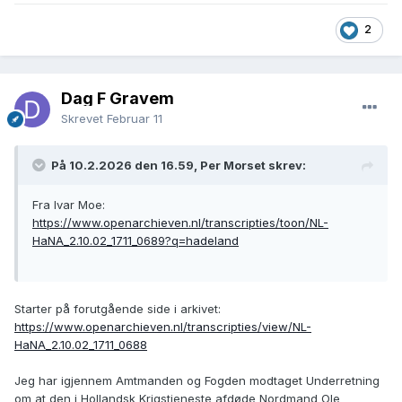
2
Dag F Gravem
Skrevet
Februar 11
På 10.2.2026 den 16.59, Per Morset skrev:
Fra Ivar Moe:
https://www.openarchieven.nl/transcripties/toon/NL-
HaNA_2.10.02_1711_0689?q=hadeland
Starter på forutgående side i arkivet:
https://www.openarchieven.nl/transcripties/view/NL-
HaNA_2.10.02_1711_0688
Jeg har igjennem Amtmanden og Fogden modtaget Underretning
om at den i Hollandsk Krigstjeneste afdøde Nordmand Ole