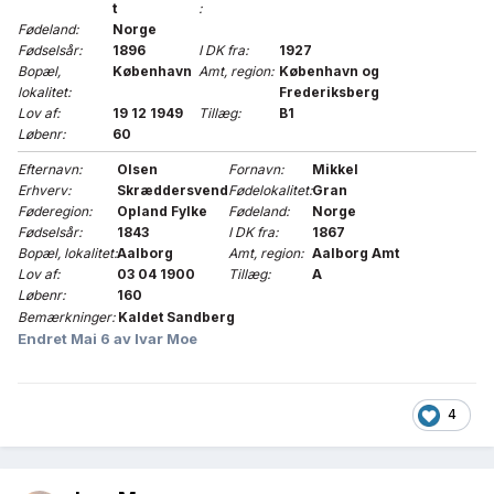
t
:
Fødeland:
Norge
Fødselsår:
1896
I DK fra:
1927
Bopæl,
København
Amt, region:
København og
lokalitet:
Frederiksberg
Lov af:
19 12 1949
Tillæg:
B1
Løbenr:
60
Efternavn:
Olsen
Fornavn:
Mikkel
Erhverv:
Skræddersvend
Fødelokalitet:
Gran
Føderegion:
Opland Fylke
Fødeland:
Norge
Fødselsår:
1843
I DK fra:
1867
Bopæl, lokalitet:
Aalborg
Amt, region:
Aalborg Amt
Lov af:
03 04 1900
Tillæg:
A
Løbenr:
160
Bemærkninger:
Kaldet Sandberg
Endret
Mai 6
av Ivar Moe
4