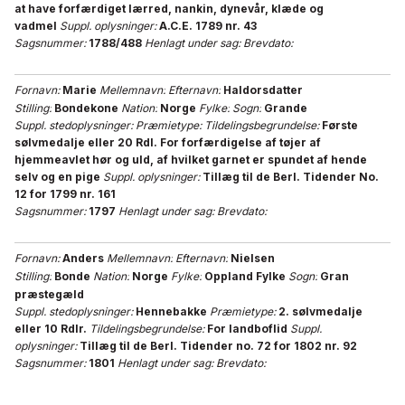
at have forfærdiget lærred, nankin, dynevår, klæde og
vadmel
Suppl. oplysninger:
A.C.E. 1789 nr. 43
Sagsnummer:
1788/488
Henlagt under sag:
Brevdato:
Fornavn:
Marie
Mellemnavn:
Efternavn:
Haldorsdatter
Stilling:
Bondekone
Nation:
Norge
Fylke:
Sogn:
Grande
Suppl. stedoplysninger:
Præmietype:
Tildelingsbegrundelse:
Første
sølvmedalje eller 20 Rdl. For forfærdigelse af tøjer af
hjemmeavlet hør og uld, af hvilket garnet er spundet af hende
selv og en pige
Suppl. oplysninger:
Tillæg til de Berl. Tidender No.
12 for 1799 nr. 161
Sagsnummer:
1797
Henlagt under sag:
Brevdato:
Fornavn:
Anders
Mellemnavn:
Efternavn:
Nielsen
Stilling:
Bonde
Nation:
Norge
Fylke:
Oppland Fylke
Sogn:
Gran
præstegæld
Suppl. stedoplysninger:
Hennebakke
Præmietype:
2. sølvmedalje
eller 10 Rdlr.
Tildelingsbegrundelse:
For landboflid
Suppl.
oplysninger:
Tillæg til de Berl. Tidender no. 72 for 1802 nr. 92
Sagsnummer:
1801
Henlagt under sag:
Brevdato: