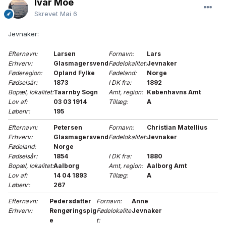
Ivar Moe
Skrevet
Mai 6
Jevnaker:
Efternavn:
Larsen
Fornavn:
Lars
Erhverv:
Glasmagersvend
Fødelokalitet:
Jevnaker
Føderegion:
Opland Fylke
Fødeland:
Norge
Fødselsår:
1873
I DK fra:
1892
Bopæl, lokalitet:
Taarnby Sogn
Amt, region:
Københavns Amt
Lov af:
03 03 1914
Tillæg:
A
Løbenr:
195
Efternavn:
Petersen
Fornavn:
Christian Matellius
Erhverv:
Glasmagersvend
Fødelokalitet:
Jevnaker
Fødeland:
Norge
Fødselsår:
1854
I DK fra:
1880
Bopæl, lokalitet:
Aalborg
Amt, region:
Aalborg Amt
Lov af:
14 04 1893
Tillæg:
A
Løbenr:
267
Efternavn:
Pedersdatter
Fornavn:
Anne
Erhverv:
Rengøringspig
Fødelokalite
Jevnaker
e
t: