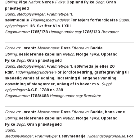
Stilling:
Pige
Nation:
Norge
Fylke:
Oppland Fylke
Sogn:
Gran
præstegæld
Suppl. stedoplysninger:
Præmietype:
1.
sølvmedalje
Tildelingsbegrundelse:
For tøjers forfærdigelse
Suppl.
oplysninger:
LHS. Skrifter VI s. LXIII
Sagsnummer:
1785/178
Henlagt under sag:
1785/120
Brevdato:
Fornavn:
Lorentz
Mellemnavn:
Dass
Efternavn:
Budde
Stilling:
Residerende kapellan
Nation:
Norge
Fylke:
Oppland
Fylke
Sogn:
Gran præstegæld
Suppl. stedoplysninger:
Præmietype:
1. sølvmedalje eller 20
Rdlr.
Tildelingsbegrundelse:
For jordforbedring, grøftegravning til
skadelig vands afledning, indretning til engenes vanding,
opsætning af stengærder, anlæg af to haver m.v.
Suppl.
oplysninger:
A.C.E. 1789 nr. 338
Sagsnummer:
1788/488
Henlagt under sag:
Brevdato:
Fornavn:
Lorentz
Mellemnavn:
Dass
Efternavn:
Budde, hans kone
Stilling:
Residerende kapellan
Nation:
Norge
Fylke:
Oppland
Fylke
Sogn:
Gran præstegæld
Suppl.
stedoplysninger:
Præmietype:
1.sølvmedalje
Tildelingsbegrundelse:
For