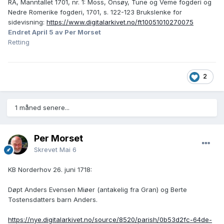
RA, Manntallet 1701, nr. 1: Moss, Onsøy, Tune og Veme fogderi og
Nedre Romerike fogderi, 1701, s. 122-123 Brukslenke for
sidevisning:
https://www.digitalarkivet.no/ft10051010270075
Endret
April 5
av Per Morset
Retting
2
1 måned senere...
Per Morset
Skrevet
Mai 6
KB Norderhov 26. juni 1718:
Døpt Anders Evensen Miøer (antakelig fra Gran) og Berte
Tostensdatters barn Anders.
https://nye.digitalarkivet.no/source/8520/parish/0b53d2fc-64de-