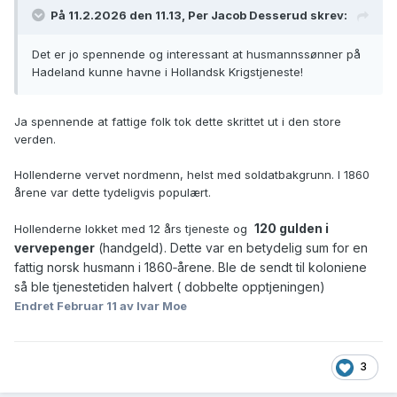
På 11.2.2026 den 11.13, Per Jacob Desserud skrev:
Det er jo spennende og interessant at husmannssønner på
Hadeland kunne havne i Hollandsk Krigstjeneste!
Ja spennende at fattige folk tok dette skrittet ut i den store
verden.
Hollenderne vervet nordmenn, helst med soldatbakgrunn. I 1860
årene var dette tydeligvis populært.
120 gulden i
Hollenderne lokket med 12 års tjeneste og
vervepenger
(handgeld). Dette var en betydelig sum for en
fattig norsk husmann i 1860‑årene. Ble de sendt til koloniene
så ble tjenestetiden halvert (
dobbelte opp
tjening
en)
Endret
Februar 11
av Ivar Moe
3