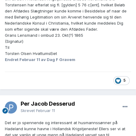
Torstensen har efterlat sig fl. [gylden] 5 76 c[ent]. hvilket Beløb
den Afdødes Slægtninger kunde komme i Besiddelse af naar de
med Behørig Legitimation om sin Arveret henvende sig til den
Nederlandske Konsul i Christiania, hvilket kunde meddeles Dig
som efter sigende skal være den Afdødes Fader.
Grans Lensmand i ombud 23. Okt(?) 1865
(Signatur)
Til
Torsten Olsen HvattumsEiet
Endret
Februar 11
av Dag F Gravem
5
Per Jacob Desserud
Skrevet
Februar 11
Det er jo spennende og interessant at husmannssønner på
Hadeland kunne havne i Hollandsk Krigstjeneste! Ellers ser vi at
det var vanlig at unge menn på Hadeland vervet seg til