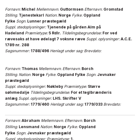
Fornavn:
Michel
Mellemnavn:
Guttormsen
Efternavn:
Gromstad
Stilling:
Tjenestekarl
Nation:
Norge
Fylke:
Oppland
Fylke
Sogn:
Lunner præstegæld
Suppl. stedoplysninger:
Tjenende på gården Alm på
Hadeland
Præmietype:
5 Rdlr.
Tildelingsbegrundelse:
For ved
rævesaks at have ødelagt 7 voksne ræve
Suppl. oplysninger:
A.C.E.
1789 nr. 288
Sagsnummer:
1788/496
Henlagt under sag:
Brevdato:
Fornavn:
Thomas
Mellemnavn:
Efternavn:
Borch
Stilling:
Nation:
Norge
Fylke:
Oppland Fylke
Sogn:
Jevnaker
præstegæld
Suppl. stedoplysninger:
Nøkleby
Præmietype:
Større
sølvmedalje
Tildelingsbegrundelse:
For et teglbrænderis
anlæg
Suppl. oplysninger:
LHS. Skrifter V
Sagsnummer:
1779/460
Henlagt under sag:
1779/033
Brevdato:
Fornavn:
Abraham
Mellemnavn:
Efternavn:
Borch
Stilling:
Lensmand
Nation:
Norge
Fylke:
Oppland
Fylke
Sogn:
Jevnaker præstegæld
Suppl. stedoplysninger:
Præmietype:
1.