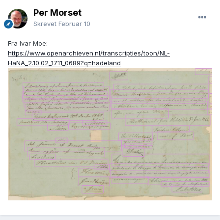
Per Morset
Skrevet
Februar 10
Fra Ivar Moe:
https://www.openarchieven.nl/transcripties/toon/NL-
HaNA_2.10.02_1711_0689?q=hadeland