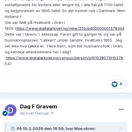
soldattjeneste for kortere eller lengre tid, i alle fall på 1700-tallet
og begynnelsen av 1800-tallet. En del havnet nok i Danmark. Men
Holland !!
Ole var født på HvattumE i Gran i
1826.
https://www.digitalarkivet.no/view/255/pd00000001378304
Dette var i farens 1. ekteskap. Faren gift to ganger til, og var på
husmannsplassen "Løkken" under Søndre Hvattum i 1865. Jeg
vet ikke hva Løkka er. Flere barn, som ble husmannsfolk i Gran,
og kanskje etterkommere her i dag?
https://www.digitalarkivet.no/census/person/pf01038071010378
PJD
4
Dag F Gravem
Skrevet
Februar 11
På 10.2.2026 den 19.59, Ivar Moe skrev: