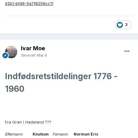
42b1-bfd9-5a7f8259cc11
3
Ivar Moe
Skrevet
Mai 6
Indfødsretstildelinger 1776 -
1960
Fra Gran I Hadeland ???
Efternavn:
Knutson
Fornavn:
Norman Eric