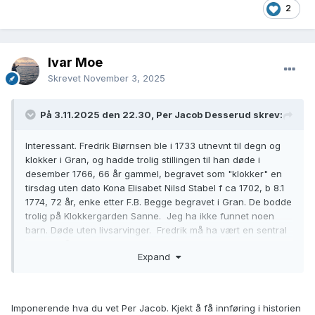
2
Ivar Moe
Skrevet
November 3, 2025
På 3.11.2025 den 22.30, Per Jacob Desserud skrev:
Interessant. Fredrik Biørnsen ble i 1733 utnevnt til degn og
klokker i Gran, og hadde trolig stillingen til han døde i
desember 1766, 66 år gammel, begravet som "klokker" en
tirsdag uten dato Kona Elisabet Nilsd Stabel f ca 1702, b 8.1
1774, 72 år, enke etter F.B. Begge begravet i Gran. De bodde
trolig på Klokkergarden Sanne. Jeg ha ikke funnet noen
barn. Døde uten livsarvinger. Fredrik må ha vært en sentral
person på Granvollen, og har nok hatt utallige granske barn
Expand
til opplæring i lesing og kanskje skriving osv, katekisme og
salmevers.
I kunngjøringen til prost Schnitler dukker det opp søsken
både til klokkeren og hans kone! Hennes bror student
Imponerende hva du vet Per Jacob. Kjekt å få innføring i historien
Caspar Stabel og bror Anders Stabel begge døde, men den