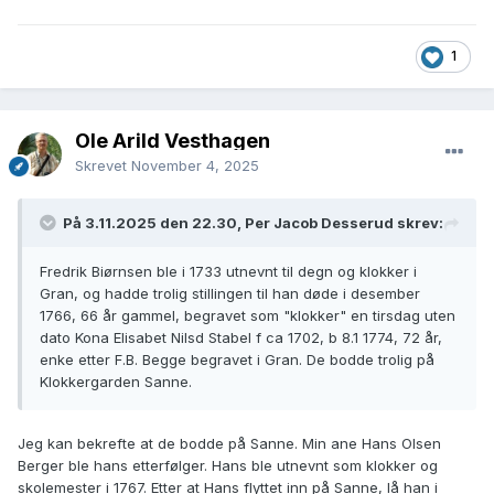
1
Ole Arild Vesthagen
Skrevet
November 4, 2025
På 3.11.2025 den 22.30, Per Jacob Desserud skrev:
Fredrik Biørnsen ble i 1733 utnevnt til degn og klokker i
Gran, og hadde trolig stillingen til han døde i desember
1766, 66 år gammel, begravet som "klokker" en tirsdag uten
dato Kona Elisabet Nilsd Stabel f ca 1702, b 8.1 1774, 72 år,
enke etter F.B. Begge begravet i Gran. De bodde trolig på
Klokkergarden Sanne.
Jeg kan bekrefte at de bodde på Sanne. Min ane Hans Olsen
Berger ble hans etterfølger. Hans ble utnevnt som klokker og
skolemester i 1767. Etter at Hans flyttet inn på Sanne, lå han i