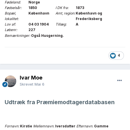
Fødeland:
Norge
Fødselsår:
1850
I DK fra:
1873
Bopæl,
København
Amt, region:
København og
lokalitet:
Frederiksberg
Lov af:
04 03 1904
Tillæg:
A
Løbenr:
227
Bemærkninger:
Også Husgerning.
4
Ivar Moe
Skrevet
Mai 6
Udtræk fra Præmiemodtagerdatabasen
Fornavn:
Kirstie
Mellemnavn:
Iversdatter
Efternavn:
Gamme