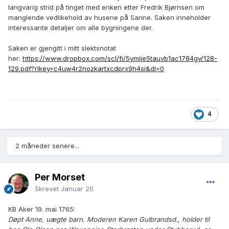
langvarig strid på tinget med enken etter Fredrik Bjørnsen om
manglende vedlikehold av husene på Sanne. Saken inneholder
interessante detaljer om alle bygningene der.
Saken er gjengitt i mitt slektsnotat
her:
https://www.dropbox.com/scl/fi/5ymije5tauvb1ac1784gy/128-
129.pdf?rlkey=c4uw4r2nozkartxcdprx9h4si&dl=0
4
2 måneder senere...
Per Morset
Skrevet
Januar 20
KB Aker 19. mai 1765:
Døpt Anne, uægte barn. Moderen Karen Gulbrandsd., holder til