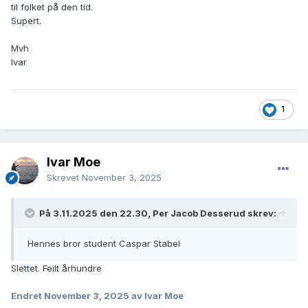
til folket på den tid.
siste i København uten at man vet med eller uten
Supert.
livsarvinger. Friederich Biørnsen skal ha en bror ved navn
Jacob Biørnsen, færgemand i Sønderborg; og 2de søstre i
Mvh
Slesvig, nanvlig Mette og Dorothea begge gift Brun.
Ivar
1
Ivar Moe
Skrevet
November 3, 2025
På 3.11.2025 den 22.30, Per Jacob Desserud skrev:
Hennes bror student Caspar Stabel
Slettet. Feilt århundre
Endret
November 3, 2025
av Ivar Moe