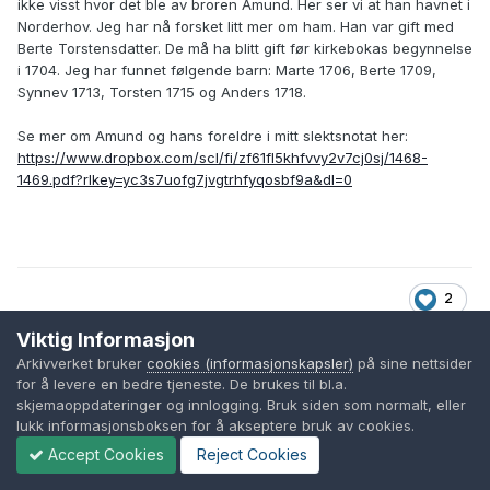
ikke visst hvor det ble av broren Amund. Her ser vi at han havnet i
Norderhov. Jeg har nå forsket litt mer om ham. Han var gift med
Berte Torstensdatter. De må ha blitt gift før kirkebokas begynnelse
i 1704. Jeg har funnet følgende barn: Marte 1706, Berte 1709,
Synnev 1713, Torsten 1715 og Anders 1718.
Se mer om Amund og hans foreldre i mitt slektsnotat her:
https://www.dropbox.com/scl/fi/zf61fl5khfvvy2v7cj0sj/1468-
1469.pdf?rlkey=yc3s7uofg7jvgtrhfyqosbf9a&dl=0
2
Viktig Informasjon
Arkivverket bruker
cookies (informasjonskapsler)
på sine nettsider
1 måned senere...
for å levere en bedre tjeneste. De brukes til bl.a.
skjemaoppdateringer og innlogging. Bruk siden som normalt, eller
lukk informasjonsboksen for å akseptere bruk av cookies.
Per Morset
Accept Cookies
Reject Cookies
Skrevet
Juli 3