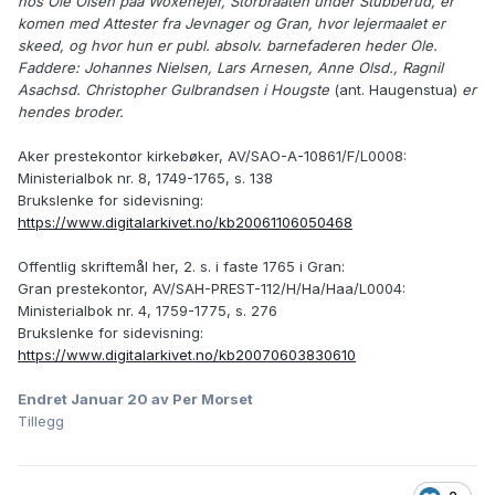
hos Ole Olsen paa Woxenejer, Storbraaten under Stubberud, er
komen med Attester fra Jevnager og Gran, hvor lejermaalet er
skeed, og hvor hun er publ. absolv. barnefaderen heder Ole.
Faddere: Johannes Nielsen, Lars Arnesen, Anne Olsd., Ragnil
Asachsd. Christopher Gulbrandsen i Hougste
(ant. Haugenstua)
er
hendes broder.
Aker prestekontor kirkebøker, AV/SAO-A-10861/F/L0008:
Ministerialbok nr. 8, 1749-1765, s. 138
Brukslenke for sidevisning:
https://www.digitalarkivet.no/kb20061106050468
Offentlig skriftemål her, 2. s. i faste 1765 i Gran:
Gran prestekontor, AV/SAH-PREST-112/H/Ha/Haa/L0004:
Ministerialbok nr. 4, 1759-1775, s. 276
Brukslenke for sidevisning:
https://www.digitalarkivet.no/kb20070603830610
Endret
Januar 20
av Per Morset
Tillegg