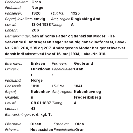
Fødelokalitet:
Gran
Fødeland:
Norge
Fødselsår:
1920
I DK fra:
1925
Bopæl, lokalitet:
Lemvig
Amt, region:
Ringkøbing Amt
Lov af:
13 04 1938
Tillæg:
A
Løbenr:
206
Bemærkninger:
Søn af norsk Fader og danskfødt Moder. Fire
Søskende til Andrageren søger samtidig dansk indfødsret, Løbe-
Nr. 203, 204, 205 og 207. Andragerens Moder har generhvervet
dansk indfødsret ved lov af 16. maj 1934, Løbe-Nr. 316.
Efternavn:
Eriksen
Fornavn:
Gudbrand
Erhverv:
Funktionæ
Fødelokalitet
Gran
r
:
Fødeland:
Norge
Fødselsår:
1819
I DK fra:
1841
Bopæl,
Københav
Amt, region:
København og
lokalitet:
n
Frederiksberg
Lov af:
08 01 1887
Tillæg:
A
Løbenr:
43
Bemærkninger:
v. d. kgl. T.
Efternavn:
Olsen
Fornavn:
Olga
Erhverv:
Husassisten
Fødelokalitet
Gran