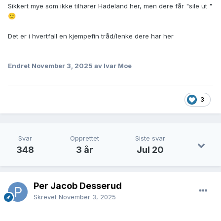
Sikkert mye som ikke tilhører Hadeland her, men dere får "sile ut "
🙂
Det er i hvertfall en kjempefin tråd/lenke dere har her
Endret
November 3, 2025
av Ivar Moe
3
Svar
Opprettet
Siste svar
348
3 år
Jul 20
Per Jacob Desserud
Skrevet
November 3, 2025