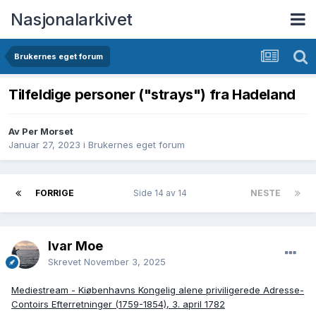
Nasjonalarkivet
Brukernes eget forum
Tilfeldige personer ("strays") fra Hadeland
Av Per Morset
Januar 27, 2023
i
Brukernes eget forum
FORRIGE
Side 14 av 14
NESTE
Ivar Moe
Skrevet
November 3, 2025
Mediestream - Kiøbenhavns Kongelig alene priviligerede Adresse-
Contoirs Efterretninger (1759-1854), 3. april 1782