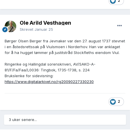
2
Ole Arild Vesthagen
Skrevet
Januar 25
Børger Olsen Berger fra Jevnaker var den 27. august 1737 stevnet
i en åstedsrettssak på Viulsmoen i Norderhov. Han var anklaget
for å ha hugget tømmer på justitstråd Stockfleths eiendom Viul.
Ringerike og Hallingdal sorenskriveri, AV/SAKO-A-
81/F/Fa/Faa/L0036: Tingbok, 1735-1738, s. 224
Brukslenke for sidevisning:
https://www.digitalarkivet.no/rg20090227330230
2
3 uker senere...