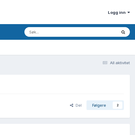
Logg inn
All aktivitet
Del
Følgere
2