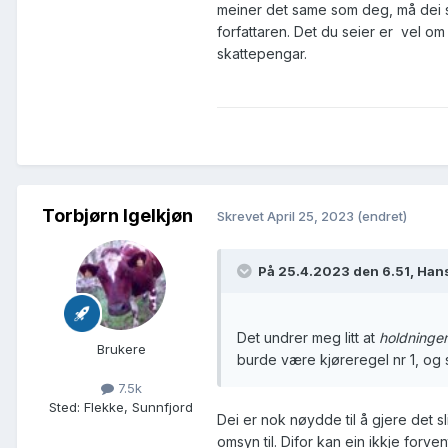
meiner det same som deg, må dei skri
forfattaren. Det du seier er vel om
skattepengar.
Torbjørn Igelkjøn
Skrevet
April 25, 2023
(endret)
På 25.4.2023 den 6.51, Hans
Det undrer meg litt at
holdninge
Brukere
burde være kjøreregel nr 1, og s
7.5k
Sted
:
Flekke, Sunnfjord
Dei er nok nøydde til å gjere det s
omsyn til. Difor kan ein ikkje forve