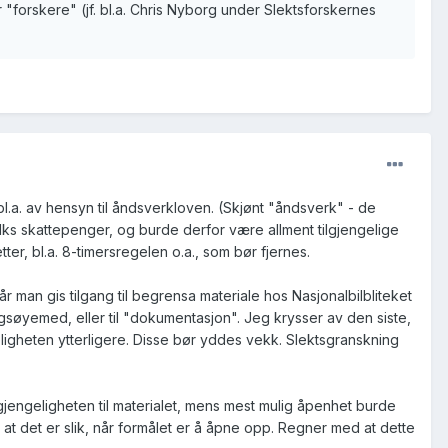
er "forskere" (jf. bl.a. Chris Nyborg under Slektsforskernes
l.a. av hensyn til åndsverkloven. (Skjønt "åndsverk" - de
olks skattepenger, og burde derfor være allment tilgjengelige
er, bl.a. 8-timersregelen o.a., som bør fjernes.
r man gis tilgang til begrensa materiale hos Nasjonalbilbliteket
ngsøyemed, eller til "dokumentasjon". Jeg krysser av den siste,
ligheten ytterligere. Disse bør yddes vekk. Slektsgranskning
jengeligheten til materialet, mens mest mulig åpenhet burde
 at det er slik, når formålet er å åpne opp. Regner med at dette