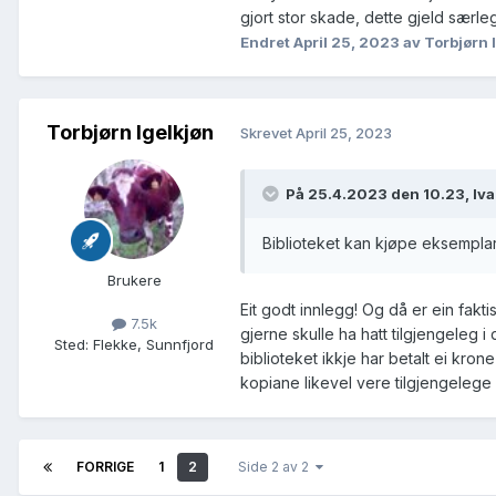
gjort stor skade, dette gjeld særleg
Endret
April 25, 2023
av Torbjørn 
Torbjørn Igelkjøn
Skrevet
April 25, 2023
På 25.4.2023 den 10.23, Iva
Biblioteket kan kjøpe eksemplar 
Brukere
Eit godt innlegg! Og då er ein fakt
7.5k
gjerne skulle ha hatt tilgjengeleg 
Sted
:
Flekke, Sunnfjord
biblioteket ikkje har betalt ei krone
kopiane likevel vere tilgjengelege 
FORRIGE
1
2
Side 2 av 2