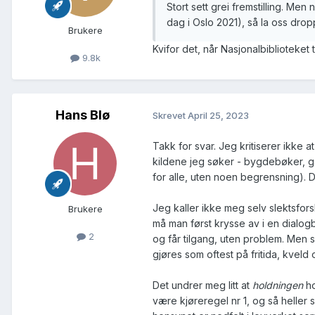
Stort sett grei fremstilling. Men
dag i Oslo 2021), så la oss dro
Brukere
Kvifor det, når Nasjonalbiblioteket 
9.8k
Hans Blø
Skrevet
April 25, 2023
Takk for svar. Jeg kritiserer ikke
kildene jeg søker - bygdebøker, gar
for alle, uten noen begrensning). D
Jeg kaller ikke meg selv slektsfors
Brukere
må man først krysse av i en dialogb
2
og får tilgang, uten problem. Men 
gjøres som oftest på fritida, kveld 
Det undrer meg litt at
holdningen
ho
være kjøreregel nr 1, og så heller 