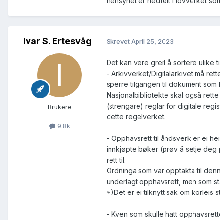
hensynet er nedfelt i lovverket som 
Ivar S. Ertesvåg
Skrevet
April 25, 2023
Det kan vere greit å sortere ulike t
- Arkivverket/Digitalarkivet må re
sperre tilgangen til dokument som 
Nasjonalbibliotekte skal også rette
(strengare) reglar for digitale regist
Brukere
dette regelverket.
9.8k
- Opphavsrett til åndsverk er ei he
innkjøpte bøker (prøv å setje deg p
rett til.
Ordninga som var opptakta til denne
underlagt opphavsrett, men som sta
*)Det er ei tilknytt sak om korleis 
- Kven som skulle hatt opphavsrett