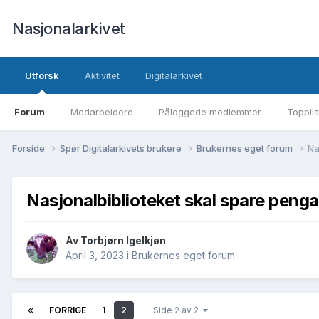
Nasjonalarkivet
Utforsk
Aktivitet
Digitalarkivet
Forum
Medarbeidere
Påloggede medlemmer
Topplis
Forside
Spør Digitalarkivets brukere
Brukernes eget forum
Na
Nasjonalbiblioteket skal spare pengar
Av Torbjørn Igelkjøn
April 3, 2023
i
Brukernes eget forum
FORRIGE
1
2
Side 2 av 2