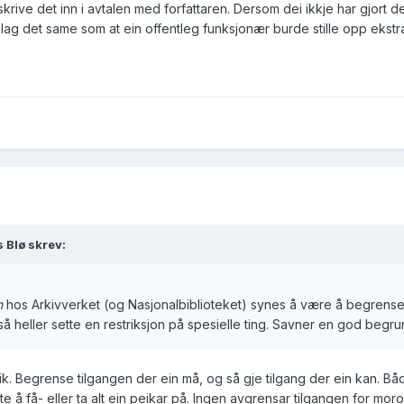
ve det inn i avtalen med forfattaren. Dersom dei ikkje har gjort det, 
 lag det same som at ein offentleg funksjonær burde stille opp ekstra
 Blø skrev:
n
hos Arkivverket (og Nasjonalbiblioteket) synes å være å begrense t
å heller sette en restriksjon på spesielle ting. Savner en god begrun
lik. Begrense tilgangen der ein må, og så gje tilgang der ein kan. Båd
nte å få- eller ta alt ein peikar på. Ingen avgrensar tilgangen for moro