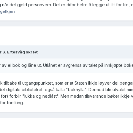
 når det gjeld personvern. Det er difor betre å leggje ut litt for lite,
Igelkjøn
r S. Ertesvåg skrev:
av ei bok og låne ut. Utlånet er avgrensa av talet på innkjøpte bøker
isk tilbake til utgangspunktet, som er at Staten ikkje løyver dei peng
i det digitale biblioteket, også kalla "bokhylla". Dermed blir utvale
 for) forblir "lukka og nedlåst". Men medan tilsvarande bøker ikkje ville
for forsking.