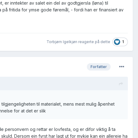
er inntekter av salet ein del av godtgjersla (løna) til
 på fritida for ymse gode føremål, - fordi han er finansiert av
1
Torbjørn Igelkjøn reagerte på dette
Forfatter
ilgjengeligheten til materialet, mens mest mulig åpenhet
nelse for at det er slik
e personvern og rettar er lovfesta, og er difor viktig å ta
 skuld. Dersom ein fyrst har lagt ut for mykje kan ein allereie ha