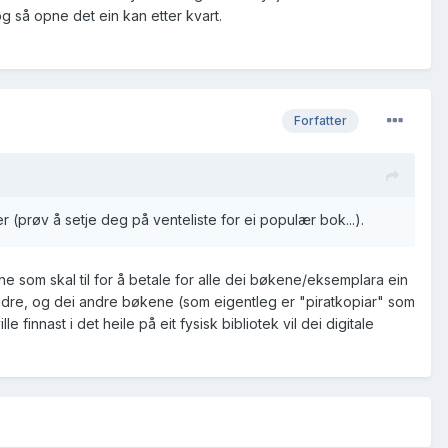
 og så opne det ein kan etter kvart.
Forfatter
 (prøv å setje deg på venteliste for ei populær bok...).
ane som skal til for å betale for alle dei bøkene/eksemplara ein
t mindre, og dei andre bøkene (som eigentleg er "piratkopiar" som
 finnast i det heile på eit fysisk bibliotek vil dei digitale