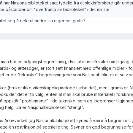
 nå har Nasjonalbiblioteket sagt tydelig fra at slektsforskere går und
ppe påstander om "overtramp av biblioteket" i det minste.
tillet seg å dele ut andre sin eigedom gratis?
 at man har en adgangsbegrensning, dvs. at man må søke om tilgang, b
ds- og ættesoger, er stort sett finansiert med offentlige midler - f
et er de "tekniske" begrensningene som Nasjonabiblioteket selv sett
ker (bruker ikke vitenskapelig metode i arbeidet), men -gransker. Nå
oks der det er to valg, enten at man skal bruke materialet i forskni
så oppstår "problemene" - de tekniske, som eg. begrenser tilgjenge
og helg. Da er Nasjonalbilblioteket "stengt".
s Arkivverket (og Nasjonalbiblioteket) synes å være å begrense tilg
sette en restriksjon på spesielle ting. Savner en god begrunnelse for