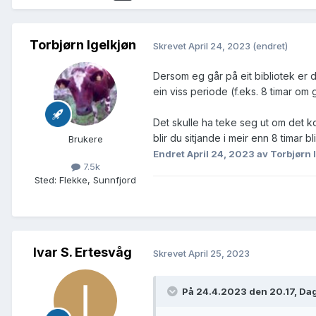
Torbjørn Igelkjøn
Skrevet
April 24, 2023
(endret)
Dersom eg går på eit bibliotek er d
ein viss periode (f.eks. 8 timar om
Det skulle ha teke seg ut om det k
blir du sitjande i meir enn 8 timar bl
Brukere
Endret
April 24, 2023
av Torbjørn 
7.5k
Sted
:
Flekke, Sunnfjord
Ivar S. Ertesvåg
Skrevet
April 25, 2023
På 24.4.2023 den 20.17, Dag