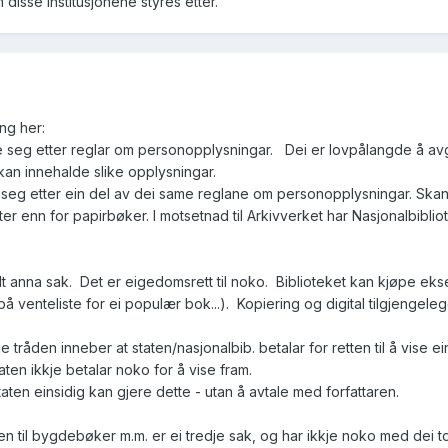
disse institusjonene styres etter.
ing her:
tte seg etter reglar om personopplysningar. Dei er lovpålangde å avg
kan innehalde slike opplysningar.
 seg etter ein del av dei same reglane om personopplysningar. Skanna
er enn for papirbøker. I motsetnad til Arkivverket har Nasjonalbiblioteket
ilt anna sak. Det er eigedomsrett til noko. Biblioteket kan kjøpe eks
å venteliste for ei populær bok...). Kopiering og digital tilgjengeleg
 tråden inneber at staten/nasjonalbib. betalar for retten til å vise
ten ikkje betalar noko for å vise fram.
staten einsidig kan gjere dette - utan å avtale med forfattaren.
en til bygdebøker m.m. er ei tredje sak, og har ikkje noko med dei