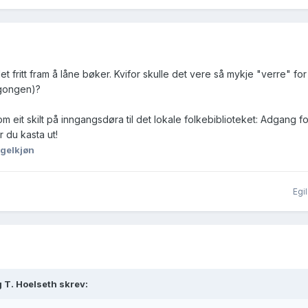
et fritt fram å låne bøker. Kvifor skulle det vere så mykje "verre" fo
 gongen)?
om eit skilt på inngangsdøra til det lokale folkebiblioteket: Adgang
ir du kasta ut!
Igelkjøn
Egi
 T. Hoelseth skrev: