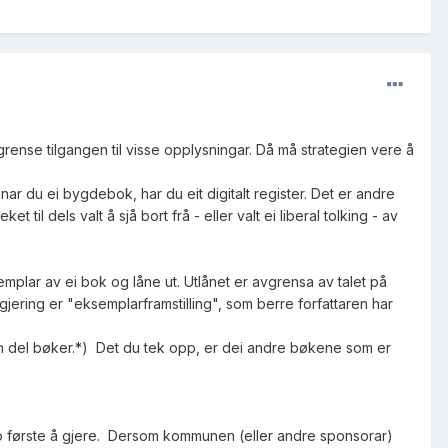
rense tilgangen til visse opplysningar. Då må strategien vere å
r du ei bygdebok, har du eit digitalt register. Det er andre
 til dels valt å sjå bort frå - eller valt ei liberal tolking - av
emplar av ei bok og låne ut. Utlånet er avgrensa av talet på
gjering er "eksemplarframstilling", som berre forfattaren har
 ein del bøker.*) Det du tek opp, er dei andre bøkene som er
 to første å gjere. Dersom kommunen (eller andre sponsorar)