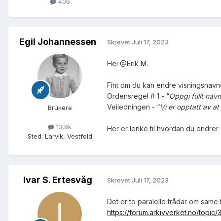
406
Egil Johannessen
Skrevet
Juli 17, 2023
Hei
@Erik M.
Fint om du kan endre visningsnavnet 
Ordensregel # 1 - “
Oppgi fullt nav
Veiledningen - “
Vi er opptatt av at
Brukere
13.8k
Her er lenke til hvordan du endrer
Sted
:
Larvik, Vestfold
Ivar S. Ertesvåg
Skrevet
Juli 17, 2023
Det er to paralelle trådar om same 
https://forum.arkivverket.no/topic