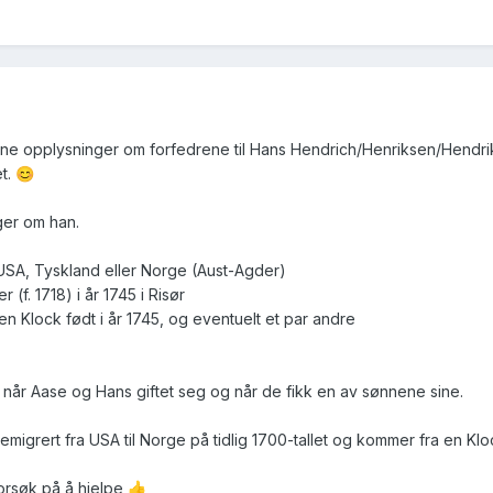
ne opplysninger om forfedrene til Hans Hendrich/Henriksen/Hendrik
et.
😊
ger om han.
 USA, Tyskland eller Norge (Aust-Agder)
(f. 1718) i år 1745 i Risør
n Klock født i år 1745, og eventuelt et par andre
 når Aase og Hans giftet seg og når de fikk en av sønnene sine.
emigrert fra USA til Norge på tidlig 1700-tallet og kommer fra en Klo
forsøk på å hjelpe
👍