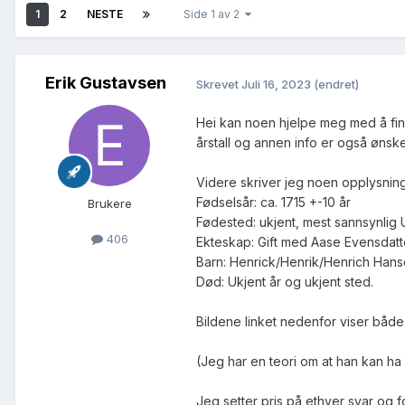
1
2
NESTE
Side 1 av 2
Erik Gustavsen
Skrevet
Juli 16, 2023
(endret)
Hei kan noen hjelpe meg med å fin
årstall og annen info er også ønsk
Videre skriver jeg noen opplysnin
Fødselsår: ca. 1715 +-10 år
Brukere
Fødested: ukjent, mest sannsynlig
406
Ekteskap: Gift med Aase Evensdatter 
Barn: Henrick/Henrik/Henrich Hanse
Død: Ukjent år og ukjent sted.
Bildene linket nedenfor viser både
(Jeg har en teori om at han kan ha 
Jeg setter pris på ethver svar og 