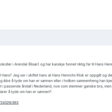
tokoller i Arendal (Risør) og har kanskje funnet riktig far til Hans He
l Hans? Jeg ser i skiftet hans at Hans Henrichs Klok er oppgitt og
eg ikke å tyde om han er sønnen eller i hvilken sammenheng han kje
t i passende årstall i Nederland, noe som stemmer ganske bra, men 
larer å tyde om han er sønnen?:
ew/24329/363