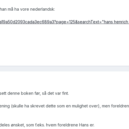
 han må ha vore nederlandsk:
57fa19a50d2093cada3ec689a3?page=125&searchText="hans henrich 
sett denne boken før, så det var fint.
ning (skulle ha skrevet dette som en mulighet over), men foreldrene
deles ønsket, som f.eks. hvem foreldrene Hans er.