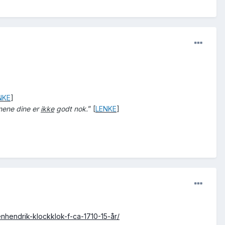
NKE
]
vnene dine er
ikke
godt nok.
” [
LENKE
]
enhendrik-klockklok-f-ca-1710-15-år/