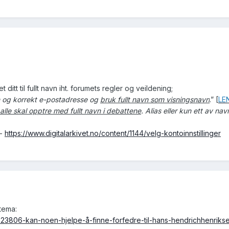
ditt til fullt navn iht. forumets regler og veildening;
n og korrekt e-postadresse og
bruk fullt navn som visningsnavn
.” [
LE
alle skal opptre med fullt navn i debattene
. Alias eller kun ett av na
 -
https://www.digitalarkivet.no/content/1144/velg-kontoinnstillinger
tema:
/323806-kan-noen-hjelpe-å-finne-forfedre-til-hans-hendrichhenriks