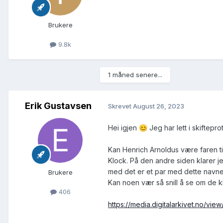
Brukere
9.8k
1 måned senere...
Erik Gustavsen
Skrevet
August 26, 2023
Hei igjen
Jeg har lett i skiftepro
😊
Kan Henrich Arnoldus være faren ti
Klock. På den andre siden klarer j
med det er et par med dette navne
Brukere
Kan noen vær så snill å se om de k
406
https://media.digitalarkivet.no/vi