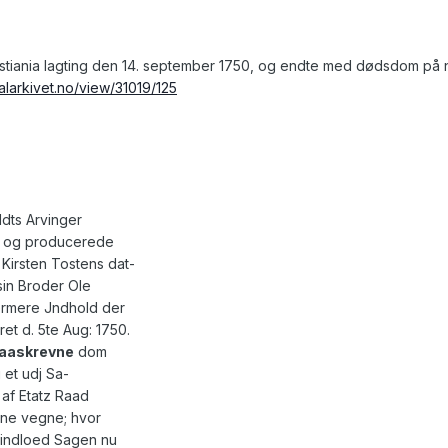
stiania lagting den 14. september 1750, og endte med dødsdom på ne
talarkivet.no/view/31019/125
ldts Arvinger
d og producerede
Kirsten Tostens dat-
in Broder Ole
ermere Jndhold der
ret d. 5te Aug: 1750.
aaskrevne
dom
 et udj Sa-
 af Etatz Raad
ne vegne; hvor
 indloed Sagen nu