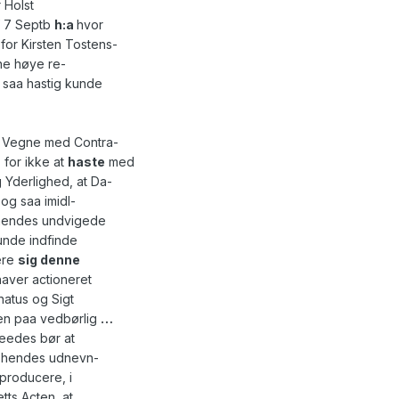
 Holst
f 7 Septb
h:a
hvor
for Kirsten Tostens-
nne høye re-
 saa hastig kunde
s Vegne med Contra-
for ikke at
haste
med
g Yderlighed, at Da-
og saa imidl-
 hendes undvigede
unde indfinde
mere
sig denne
aver actioneret
atus og Sigt
n paa vedbørlig
…
leedes bør at
r hendes udnevn-
 producere, i
tts Acten, at