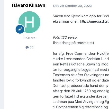
Håvard Kilhavn
Skrevet
Oktober 30, 2023
Saken mot Kjersti kom opp for Chri
eksaminasjonen:
https://media.digi
Folio 122 verso
Brukere
(Innledning på rettsmøtet)
55
for afgl: Frue Commendeur Hvidtfe
mødte Lænsmanden Christian Lun
een Rettes udtagne Stevning imod 
ter for begangne Lejgermaal med s
Tostensen alt efter Stevningens n
fandtes lovlig forkynndt og er date
Dernæst producerede hand den
p
afsagt den 28 Julii 1750 og endelig
gen forfattet Indlæg underskreven
Lachman paa Med Arvingers og Eg
til Comparenten sig refererede og