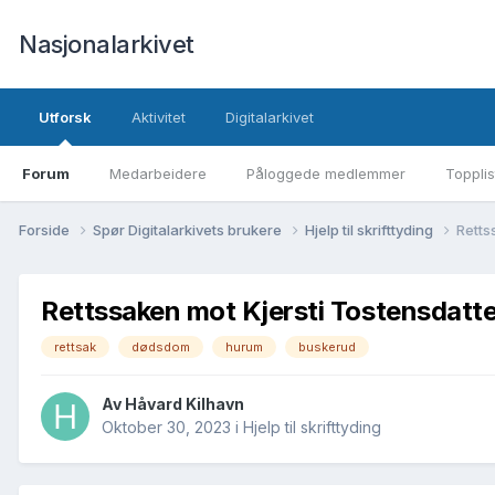
Nasjonalarkivet
Utforsk
Aktivitet
Digitalarkivet
Forum
Medarbeidere
Påloggede medlemmer
Topplis
Forside
Spør Digitalarkivets brukere
Hjelp til skrifttyding
Retts
Rettssaken mot Kjersti Tostensdatter
rettsak
dødsdom
hurum
buskerud
Av Håvard Kilhavn
Oktober 30, 2023
i
Hjelp til skrifttyding