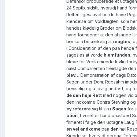
Defensor producerede et udtagen
24 Septb. sidstl:, hvorudj hand fo
Retten ligesaavel burde have Reg
kiendelse om Voldtægten, som h
hendes kiødelig Broder om Blodskam
hand formeener at den afsagde U
bør som betænkelig at
magtes
, o
i Consideration af den paa hende
sagesløs at vorde
hiemfunden
, h
bleve for Vedkomende lovlig forky
næst Comparenten fremlagde den 
blev…
Demonstration af dags Dato
Sagen under Dom. Robsahm imodsa
beviselig og u-lovlig andført, og fo
de den høje Rett
med nogen vidløf
den indkomne Contra Stevning og 
ey
referere
sig til sin i
Sagen
for s
ction
, hvorefter hand paastoed S
firmeret i følge den udtagne Laug 
en vel andkome
paa
den
høj Res
Kiendelse, hvorvidt derpaa Defen