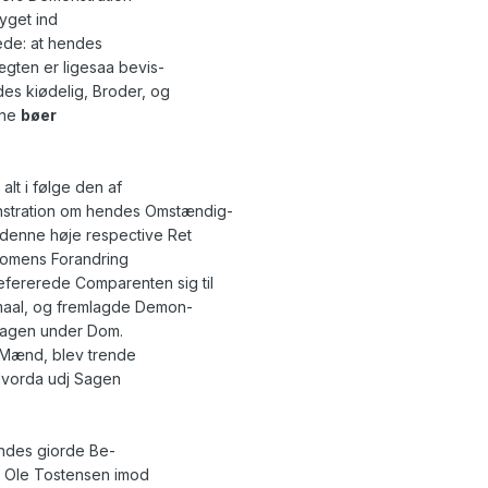
yget ind
ede: at hendes
ægten er ligesaa bevis-
s kiødelig, Broder, og
ene
bøer
 alt i følge den af
tration om hendes Omstændig-
 denne høje respective Ret
 Domens Forandring
fererede Comparenten sig til
aal, og fremlagde Demon-
e Sagen under Dom.
Mænd, blev trende
vorda udj Sagen
hendes giorde Be-
en Ole Tostensen imod