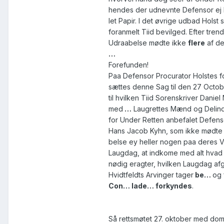
hendes der udnevnte Defensor ej
let Papir. I det øvrige udbad Holst 
foranmelt Tiid bevilged. Efter tre
Udraabelse mødte ikke
flere
af de
…
Forefunden!
Paa Defensor Procurator Holstes 
sættes denne Sag til den 27 Octo
til hvilken Tiid Sorenskriver Danie
med
…
Laugrettes Mænd og Delin
for Under Retten anbefalet Defens
Hans Jacob Kyhn, som ikke mødte 
belse ey heller nogen paa deres 
Laugdag, at indkome med alt hvad
nødig eragter, hvilken Laugdag a
Hvidtfeldts Arvinger tager
be…
og 
Con… lade… forkyndes
.
Så rettsmøtet 27. oktober med do