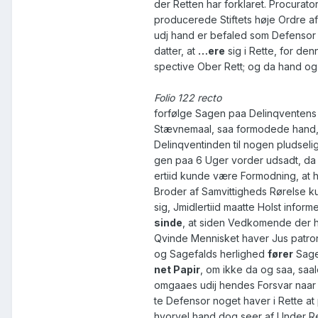
der Retten har forklaret. Procurator
producerede Stiftets høje Ordre a
udj hand er befaled som Defensor 
datter, at
…ere
sig i Rette, for de
spective Ober Rett; og da hand og
Folio 122 recto
forfølge Sagen paa Delinqventen
Stævnemaal, saa formodede hand, 
Delinqventinden til nogen pludseli
gen paa 6 Uger vorder udsadt, da 
ertiid kunde være Formodning, at
Broder af Samvittigheds Rørelse k
sig, Jmidlertiid maatte Holst infor
sinde
, at siden Vedkomende der h
Qvinde Mennisket haver Jus patron
og Sagefalds herlighed
fører
Sage
net Papir
, om ikke da og saa, saa
omgaaes udij hendes Forsvar naa
te Defensor noget haver i Rette at
hvorvel hand dog seer af Under Re