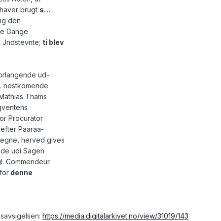
 haver brugt
s…
sig den
nde Gange
 Jndstevnte;
ti blev
forlangende ud-
b. nestkomende
l Mathias Thams
qventens
or Procurator
efter Paaraa-
Vegne, herved gives
 de udi Sagen
fgl. Commendeur
for
denne
msavsigelsen:
https://media.digitalarkivet.no/view/31019/143