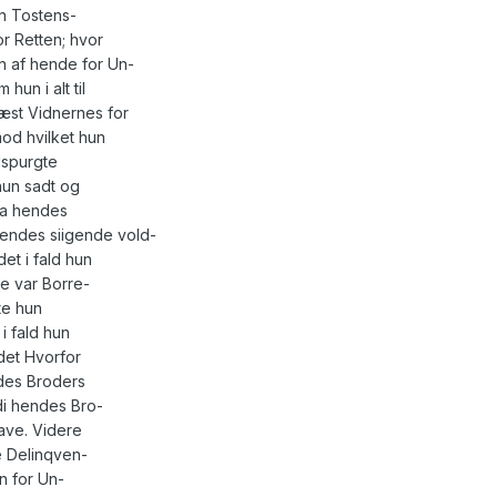
n Tostens-
or Retten; hvor
n af hende for Un-
un i alt til
læst Vidnernes for
od hvilket hun
ilspurgte
hun sadt og
 da hendes
hendes siigende vold-
et i fald hun
e var Borre-
te hun
i fald hun
det Hvorfor
des Broders
i hendes Bro-
ave. Videre
e Delinqven-
n for Un-