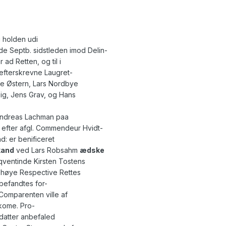
 holden udi
de Septb. sidstleden imod Delin-
ad Retten, og til i
 efterskrevne Laugret-
le Østern, Lars Nordbye
Eig, Jens Grav, og Hans
Andreas Lachman paa
 efter afgl. Commendeur Hvidt-
ad: er benificeret
kand
ved Lars Robsahm
ædske
qventinde Kirsten Tostens
høye Respective Rettes
 befandtes for-
 Comparenten ville af
kome. Pro-
sdatter anbefaled