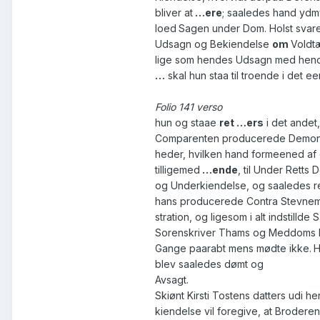
bliver at
…ere
; saaledes hand ydm
loed
Sagen under Dom. Holst svar
Udsagn og Bekiendelse
om
Voldt
lige som hendes Udsagn med hende
…
skal hun staa til troende i det e
Folio 141 verso
hun og staae
ret
…ers
i det andet,
Comparenten producerede Demons
heder, hvilken hand formeened af
tilligemed
…ende
, til Under Retts
og Underkiendelse, og saaledes re
hans producerede Contra Stevnem
stration, og ligesom i alt indstilld
Sorenskriver Thams og Meddoms 
Gange paarabt mens mødte ikke.
H
blev saaledes dømt og
Avsagt.
Skiønt Kirsti Tostens datters udi 
kiendelse vil foregive, at Broder