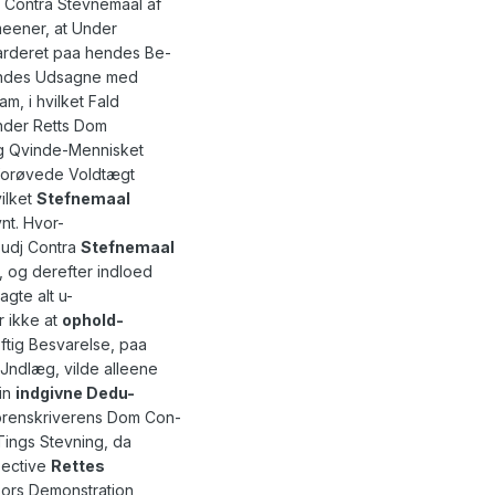
 Contra Stevnemaal af
rmeener, at Under
arderet paa hendes Be-
endes Udsagne med
, i hvilket Fald
nder Retts Dom
g Qvinde-Mennisket
 forøvede Voldtægt
vilket
Stefnemaal
nt. Hvor-
udj Contra
Stefnemaal
, og derefter indloed
gte alt u-
r ikke at
ophold
-
tig Besvarelse, paa
Jndlæg, vilde alleene
in
indgivne Dedu-
orenskriverens Dom Con-
Tings Stevning, da
pective
Rettes
sors Demonstration