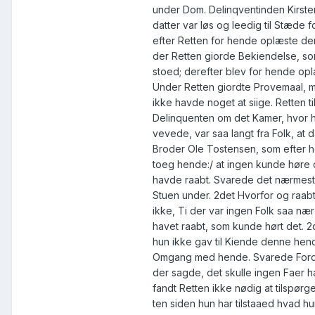
under Dom. Delinqventinden Kirste
datter var løs og leedig til Stæde f
efter Retten for hende oplæste de
der Retten giorde Bekiendelse, som h
stoed; derefter blev for hende op
Under Retten giordte Provemaal, m
ikke havde noget at siige. Retten t
Delinquenten om det Kamer, hvor 
vevede, var saa langt fra Folk, at
Broder Ole Tostensen, som efter 
toeg hende:/ at ingen kunde høre d
havde raabt. Svarede det nærmest
Stuen under. 2det Hvorfor og raab
ikke, Ti der var ingen Folk saa nær 
havet raabt, som kunde hørt det. 2
hun ikke gav til Kiende denne hen
Omgang med hende. Svarede Ford
der sagde, det skulle ingen Faer h
fandt Retten ikke nødig at tilspørg
ten siden hun har tilstaaed hvad hu