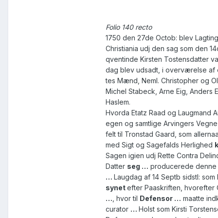
Folio 140 recto
1750 den 27de Octob: blev Lagting
Christiania udj den sag som den 14
qventinde Kirsten Tostensdatter var 
dag blev udsadt, i overværelse af
tes Mænd, Neml. Christopher og O
Michel Stabeck, Arne Eig, Anders 
Haslem.
Hvorda Etatz Raad og Laugmand 
egen og samtlige Arvingers Vegne
felt til Tronstad Gaard, som allerna
med Sigt og Sagefalds Herlighed
Sagen igien udj Rette Contra Delin
Datter
seg
…
producerede denne 
…
Laugdag af 14 Septb sidstl: som
synet
efter Paaskriften, hvorefter
…
, hvor til
Defensor
…
maatte ind
curator
…
Holst som Kirsti Torsten