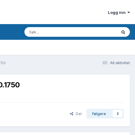
Logg inn
1750
All aktivitet
0.1750
Del
Følgere
2