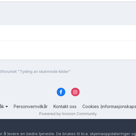
tforumet "Tyding av skannede kilder"
råk
Personvernvilkår
Kontakt oss
Cookies (informasjonskaps
Powered by Invision Community
or å levere en bedre tjeneste. De brukes til bl.a. skjemaoppdateringer og