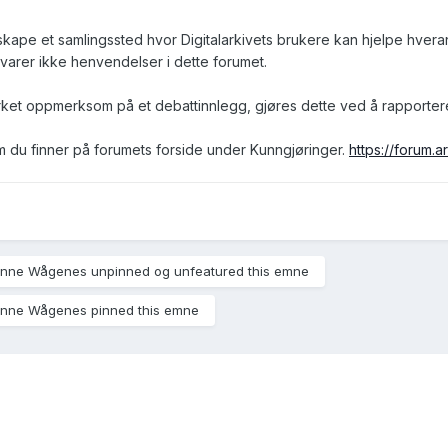
skape et samlingssted hvor Digitalarkivets brukere kan hjelpe hve
varer ikke henvendelser i dette forumet.
ket oppmerksom på et debattinnlegg, gjøres dette ved å rapporter
om du finner på forumets forside under Kunngjøringer.
https://forum.a
hanne Wågenes unpinned og unfeatured this emne
hanne Wågenes pinned this emne