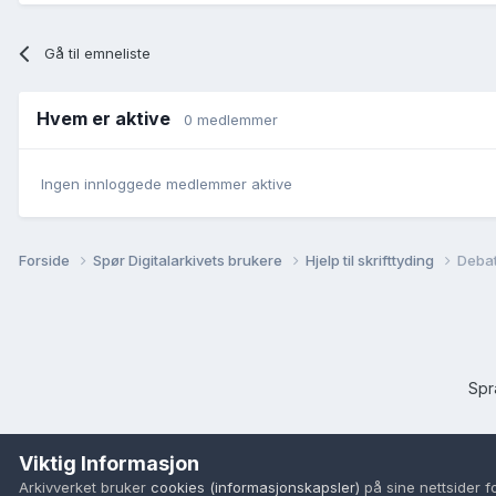
Gå til emneliste
Hvem er aktive
0 medlemmer
Ingen innloggede medlemmer aktive
Forside
Spør Digitalarkivets brukere
Hjelp til skrifttyding
Debat
Sp
Viktig Informasjon
Arkivverket bruker
cookies (informasjonskapsler)
på sine nettsider f