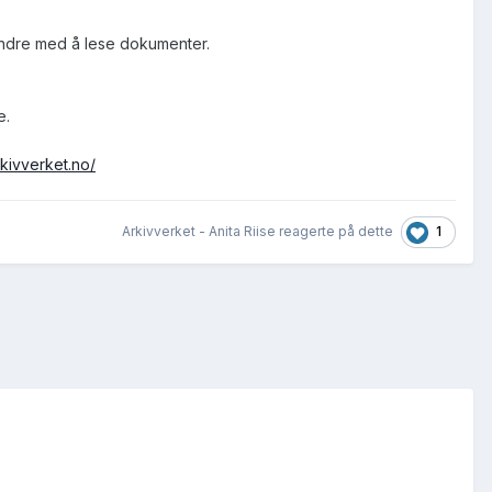
randre med å lese dokumenter.
e.
rkivverket.no/
1
Arkivverket - Anita Riise reagerte på dette