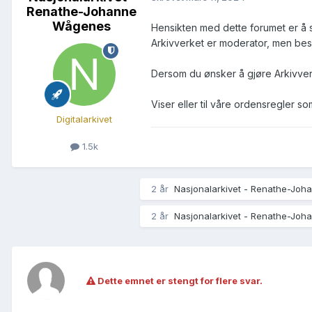
Renathe-Johanne
Wågenes
Hensikten med dette forumet er å 
Arkivverket er moderator, men bes
Dersom du ønsker å gjøre Arkivver
Viser eller til våre ordensregler s
Digitalarkivet
1.5k
2 år
Nasjonalarkivet - Renathe-Jo
2 år
Nasjonalarkivet - Renathe-Jo
Dette emnet er stengt for flere svar.