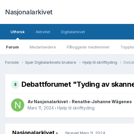
Nasjonalarkivet
Utforsk
Aktivitet
Digitalarkivet
Forum
Medarbeidere
Påloggede medlemmer
Topplis
Forside
Spør Digitalarkivets brukere
Hjelp til skrifttyding
Debat
Debattforumet "Tyding av skanne
Av Nasjonalarkivet - Renathe-Johanne Wågenes
Mars 11, 2024
i
Hjelp til skrifttyding
Nasjonalarkivet -
Skrevet
Mars 11, 2024