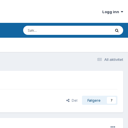
Logg inn
All aktivitet
Del
Følgere
7