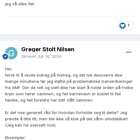
jeg så slike feil.
1
Greger Stolt Nilsen
Skrevet
Juli 14, 2024
Hei,
fersk til å skulle bidrag på histreg, og det tok dessverre ikke
mange minuttene før jeg støtte på problematiske transkriberinger
fra AMF. Der de rett og slett ikke har klart å holde orden på hvilke
linjer som hører sammen, og feil barnenavn er koblet til feil
familie, og feil foreldre har blitt slått sammen.
Er det noe generelt råd for hvordan forholde seg til dette? Jeg
prøvde å titte litt, men ble ikke så klok på det sånn umiddelbart.
(Jeg kan ha oversett noe).
Eksempler: