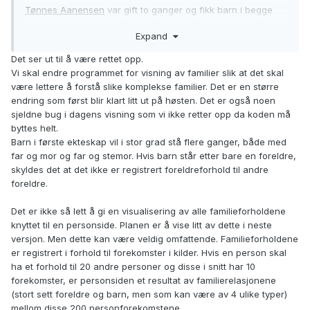
Tønnes Aanensen
var gift to ganger og fikk barn i begge
ekteskap. De er listet opp korrekt (bortsett fra at
Expand
rekkefølgen på ekteskap er feil). Men hvis jeg f.eks. klikker
på den
eldste sønnen
han fikk med Hanna Kristine, skjer det
Det ser ut til å være rettet opp.
noe rart.
Vi skal endre programmet for visning av familier slik at det skal
være lettere å forstå slike komplekse familier. Det er en større
Nå er to av barna fra Tønnes' første ekteskap listet opp to
endring som først blir klart litt ut på høsten. Det er også noen
ganger. Liknende feil går igjen på de andre barna.
sjeldne bug i dagens visning som vi ikke retter opp da koden må
byttes helt.
Som sagt er ikke dette kritisk, men irriterende.
Barn i første ekteskap vil i stor grad stå flere ganger, både med
far og mor og far og stemor. Hvis barn står etter bare en foreldre,
Jeg savner generelt en visualisering av hva som er
skyldes det at det ikke er registrert foreldreforhold til andre
grunnlaget for det som vises - særlig hvis jeg har gjort feil
foreldre.
jeg kan rette opp selv.
Det er ikke så lett å gi en visualisering av alle familieforholdene
knyttet til en personside. Planen er å vise litt av dette i neste
versjon. Men dette kan være veldig omfattende. Familieforholdene
er registrert i forhold til forekomster i kilder. Hvis en person skal
ha et forhold til 20 andre personer og disse i snitt har 10
forekomster, er personsiden et resultat av familierelasjonene
(stort sett foreldre og barn, men som kan være av 4 ulike typer)
mellom disse 200 personforekomstene.