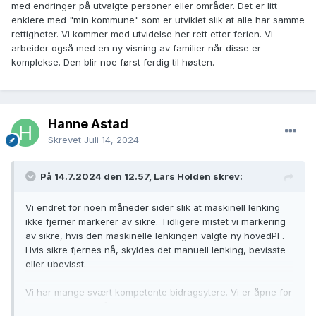
med endringer på utvalgte personer eller områder. Det er litt
instruksjon fra dere som jobber med det til vanlig,
enklere med "min kommune" som er utviklet slik at alle har samme
selvfølgelig. Dette kunne ha avlastet litt «brukerstøtte» også,
rettigheter. Vi kommer med utvidelse her rett etter ferien. Vi
om det hadde vært ønskelig.
arbeider også med en ny visning av familier når disse er
komplekse. Den blir noe først ferdig til høsten.
Og om jeg kunne fått oppfylt et ønske til, ville det vært at
timeout for pålogging ble utvidet
🙂
Hanne Astad
Skrevet
Juli 14, 2024
På 14.7.2024 den 12.57, Lars Holden skrev:
Vi endret for noen måneder sider slik at maskinell lenking
ikke fjerner markerer av sikre. Tidligere mistet vi markering
av sikre, hvis den maskinelle lenkingen valgte ny hovedPF.
Hvis sikre fjernes nå, skyldes det manuell lenking, bevisste
eller ubevisst.
Vi har mange svært kompetente bidragsytere. Vi er åpne for
at noen brukere får utvidede rettigheter. Men jeg er usikker