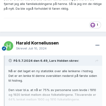
fjernet jeg alle familiekoblingene på henne. Så la jeg inn de riktige
på nytt. Da ble også forholdet til faren riktig.
1
Harald Korneliussen
Skrevet
Juli 10, 2024
På 5.7.2024 den 6.49, Lars Holden skrev:
Nå er det laget en ny statistikk over alle lenkene i histreg.
Det er en lenke til denne oversikten nederst på første siden
til histreg.
Den viser bl.a. at nå er 75% av personene som levde i 1910
og 1920 lenket mellom disse folketellingene. Tilsvarende er
64% lenket mellom 1900 og 1910 folketellingene.