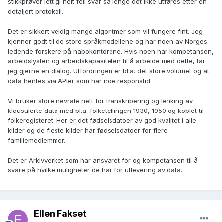
stikkprøver lett gi helt feil svar så lenge det ikke utføres etter en
detaljert protokoll.
Det er sikkert veldig mange algoritmer som vil fungere fint. Jeg
kjenner godt til de store språkmodellene og har noen av Norges
ledende forskere på nabokontorene. Hvis noen har kompetansen,
arbeidslysten og arbeidskapasiteten til å arbeide med dette, tar
jeg gjerne en dialog. Utfordringen er bl.a. det store volumet og at
data hentes via APIer som har noe responstid.
Vi bruker store nevrale nett for transkribering og lenking av
klausulerte data med bl.a. folketellingen 1930, 1950 og koblet til
folkeregisteret. Her er det fødselsdatoer av god kvalitet i alle
kilder og de fleste kilder har fødselsdatoer for flere
familiemedlemmer.
Det er Arkivverket som har ansvaret for og kompetansen til å
svare på hvilke muligheter de har for utlevering av data.
Ellen Fakset