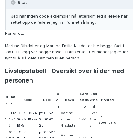
Sitat
Jeg har ingen gode eksempler nå, ettersom jeg allerede har
rettet opp de feilene jeg har funnet så langt.
Her er ett:
Martine Nilsdatter og Martine Emilie Nilsdatter ble begge født i
1851. I tillegg var begge bosatt i Buskerud. Det mener jeg er for
tynt til å slå dem sammen til én person.
Livsløpstabell - Oversikt over kilder med
personen
R
Føds
Fød
N
Dat
Kilde
PFID
ol
Navn
elsda
este
Bosted
r
o
le
to
d
31.12
FOLK, 0624
pf010521
Martine
Eker
Eker:
1
.187
0625, 1875-
230090
Emilie
1851
/Hau
Steenberg
5
1875
23
Nilsdatter
g
01.0
FOLK,
pf010527
:
Martine