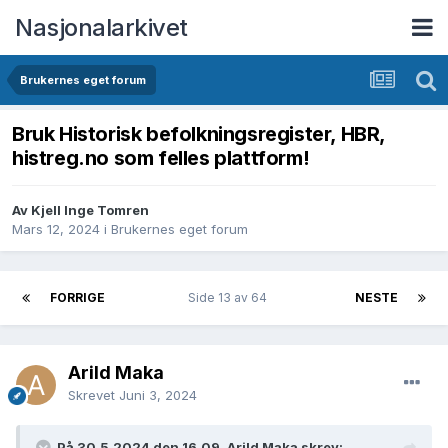
Nasjonalarkivet
Brukernes eget forum
Bruk Historisk befolkningsregister, HBR,
histreg.no som felles plattform!
Av Kjell Inge Tomren
Mars 12, 2024
i
Brukernes eget forum
FORRIGE
Side 13 av 64
NESTE
Arild Maka
Skrevet
Juni 3, 2024
På 30.5.2024 den 16.09, Arild Maka skrev: