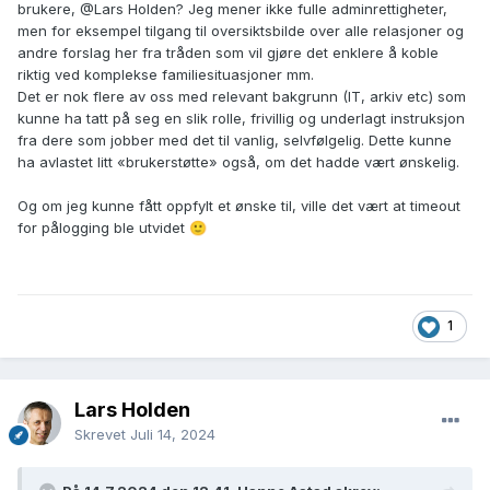
brukere,
@Lars Holden
? Jeg mener ikke fulle adminrettigheter,
men for eksempel tilgang til oversiktsbilde over alle relasjoner og
andre forslag her fra tråden som vil gjøre det enklere å koble
riktig ved komplekse familiesituasjoner mm.
Det er nok flere av oss med relevant bakgrunn (IT, arkiv etc) som
kunne ha tatt på seg en slik rolle, frivillig og underlagt instruksjon
fra dere som jobber med det til vanlig, selvfølgelig. Dette kunne
ha avlastet litt «brukerstøtte» også, om det hadde vært ønskelig.
Og om jeg kunne fått oppfylt et ønske til, ville det vært at timeout
for pålogging ble utvidet
🙂
1
Lars Holden
Skrevet
Juli 14, 2024