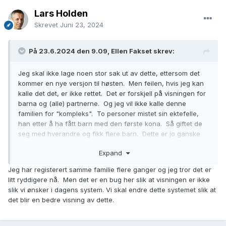
Lars Holden
Skrevet
Juni 23, 2024
På 23.6.2024 den 9.09, Ellen Fakset skrev:
Jeg skal ikke lage noen stor sak ut av dette, ettersom det
kommer en nye versjon til høsten. Men feilen, hvis jeg kan
kalle det det, er ikke rettet. Det er forskjell på visningen for
barna og (alle) partnerne. Og jeg vil ikke kalle denne
familien for "kompleks". To personer mistet sin ektefelle,
han etter å ha fått barn med den første kona. Så giftet de
seg med hverandre og fikk flere barn. Dette er jo ganske
vanlig.
Expand
Jeg skjønner at det ikke er realistisk å vise alle koblinger for
Jeg har registerert samme familie flere ganger og jeg tror det er
en person, men noe hjelp skulle jeg ønske vi fikk. F.eks. å
litt ryddigere nå. Men det er en bug her slik at visningen er ikke
kunne åpne en komplett familiekurv med vist person og
slik vi ønsker i dagens system. Vi skal endre dette systemet slik at
dennes familie.
det blir en bedre visning av dette.