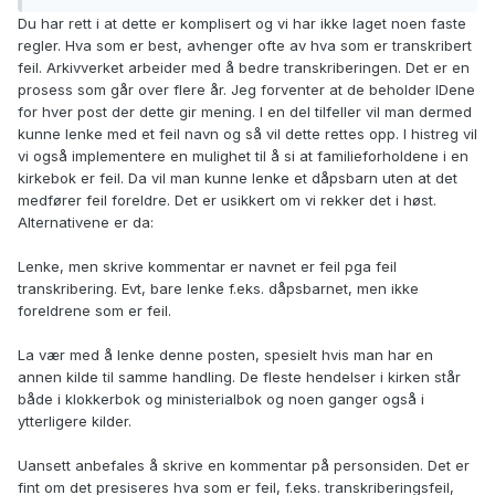
Jeg prøvde å titte litt, men ble ikke så klok på det sånn
Du har rett i at dette er komplisert og vi har ikke laget noen faste
umiddelbart. (Jeg kan ha oversett noe).
regler. Hva som er best, avhenger ofte av hva som er transkribert
feil. Arkivverket arbeider med å bedre transkriberingen. Det er en
Eksempler:
prosess som går over flere år. Jeg forventer at de beholder IDene
Barnet koblet til feil foreldre
for hver post der dette gir mening. I en del tilfeller vil man dermed
https://www.digitalarkivet.no/view/255/pd00000021883990
kunne lenke med et feil navn og så vil dette rettes opp. I histreg vil
Feil far koblet til barn og mor
vi også implementere en mulighet til å si at familieforholdene i en
https://www.digitalarkivet.no/view/255/pd00000026709314
kirkebok er feil. Da vil man kunne lenke et dåpsbarn uten at det
medfører feil foreldre. Det er usikkert om vi rekker det i høst.
Alternativene er da:
Lenke, men skrive kommentar er navnet er feil pga feil
transkribering. Evt, bare lenke f.eks. dåpsbarnet, men ikke
foreldrene som er feil.
La vær med å lenke denne posten, spesielt hvis man har en
annen kilde til samme handling. De fleste hendelser i kirken står
både i klokkerbok og ministerialbok og noen ganger også i
ytterligere kilder.
Uansett anbefales å skrive en kommentar på personsiden. Det er
fint om det presiseres hva som er feil, f.eks. transkriberingsfeil,