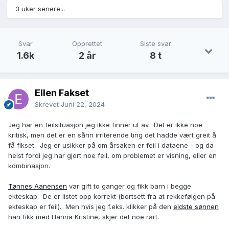
3 uker senere...
Svar
Opprettet
Siste svar
1.6k
2 år
8 t
Ellen Fakset
Skrevet
Juni 22, 2024
Jeg har en feilsituasjon jeg ikke finner ut av. Det er ikke noe
kritisk, men det er en sånn irriterende ting det hadde vært greit å
få fikset. Jeg er usikker på om årsaken er feil i dataene - og da
helst fordi jeg har gjort noe feil, om problemet er visning, eller en
kombinasjon.
Tønnes Aanensen
var gift to ganger og fikk barn i begge
ekteskap. De er listet opp korrekt (bortsett fra at rekkefølgen på
ekteskap er feil). Men hvis jeg f.eks. klikker på den
eldste sønnen
han fikk med Hanna Kristine, skjer det noe rart.