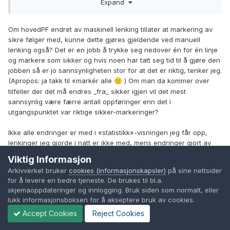
Expand
på hva det skal være. Vi med admin-rettigheter har ikke
noen bedre oversikt over lenker enn andre brukere. Hver
dag lages det et stort antall lenker. Statistikksiden gir best
Om hovedPF endret av maskinell lenking tillater at markering av
oversikt over endringer. Det krever en del utvikling hvis noen
sikre følger med, kunne dette gjøres gjeldende ved manuell
brukere skal bli oppdatert med endringer på utvalgte
lenking også? Det er en jobb å trykke seg nedover én for én linje
personer eller områder. Det er litt enklere med "min
og markere som sikker og hvis noen har tatt seg tid til å gjøre den
kommune" som er utviklet slik at alle har samme rettigheter.
jobben så er jo sannsynligheten stor for at det er riktig, tenker jeg.
Vi kommer med utvidelse her rett etter ferien. Vi arbeider
(Apropos: ja takk til «markér alle
)
Om man da kommer over
🙂
også med en ny visning av familier når disse er komplekse.
tilfeller der det må endres _fra_ sikker igjen vil det mest
Den blir noe først ferdig til høsten.
sannsynlig være færre antall oppføringer enn det i
utgangspunktet var riktige sikker-markeringer?
Ikke alle endringer er med i «statistikk»-visningen jeg får opp,
lenkinger jeg gjorde i natt er ikke med, mens endringer gjort av
andre både før og etter er med. Skjermbilde-utsnitt viser ingen
Viktig Informasjon
endringer mellom 21.51 i går kveld og 05.54 i morges:
Arkivverket bruker
cookies (informasjonskapsler)
på sine nettsider
for å levere en bedre tjeneste. De brukes til bl.a.
skjemaoppdateringer og innlogging. Bruk siden som normalt, eller
lukk informasjonsboksen for å akseptere bruk av cookies.
Accept Cookies
Reject Cookies