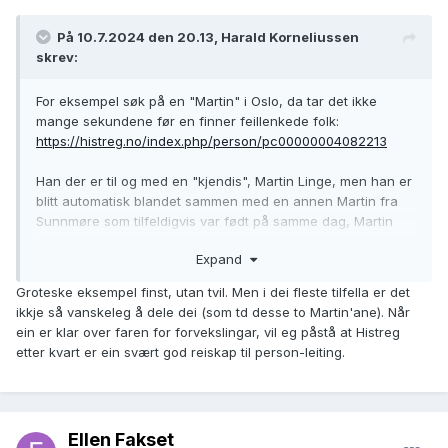
På 10.7.2024 den 20.13, Harald Korneliussen
skrev:
For eksempel søk på en "Martin" i Oslo, da tar det ikke
mange sekundene før en finner feillenkede folk:
https://histreg.no/index.php/person/pc00000004082213
Han der er til og med en "kjendis", Martin Linge, men han er
blitt automatisk blandet sammen med en annen Martin fra
Sunnmøre som tilfeldigvis var født på samme dag, Martin
Edvin Iversen.
Expand
Groteske eksempel finst, utan tvil. Men i dei fleste tilfella er det
ikkje så vanskeleg å dele dei (som td desse to Martin'ane). Når
ein er klar over faren for forvekslingar, vil eg påstå at Histreg
etter kvart er ein svært god reiskap til person-leiting.
Ellen Fakset