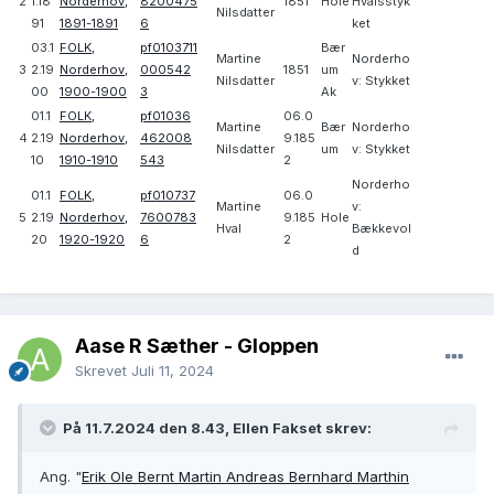
2
1.18
Norderhov,
8200475
1851
Hole
Hvalsstyk
Nilsdatter
91
1891-1891
6
ket
03.1
FOLK,
pf0103711
Bær
Martine
Norderho
3
2.19
Norderhov,
000542
1851
um
Nilsdatter
v: Stykket
00
1900-1900
3
Ak
01.1
FOLK,
pf01036
06.0
Martine
Bær
Norderho
4
2.19
Norderhov,
462008
9.185
Nilsdatter
um
v: Stykket
10
1910-1910
543
2
Norderho
01.1
FOLK,
pf010737
06.0
Martine
v:
5
2.19
Norderhov,
7600783
9.185
Hole
Hval
Bækkevol
20
1920-1920
6
2
d
Aase R Sæther - Gloppen
Skrevet
Juli 11, 2024
På 11.7.2024 den 8.43, Ellen Fakset skrev:
Ang. "
Erik Ole Bernt Martin Andreas Bernhard Marthin