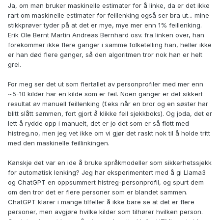
Ja, om man bruker maskinelle estimater for å linke, da er det ikke
rart om maskinelle estimater for feillenking også ser bra ut... mine
stikkprøver tyder på at det er mye, mye mer enn 1% feillenking.
Erik Ole Bernt Martin Andreas Bernhard osv. fra linken over, han
forekommer ikke flere ganger i samme folketelling han, heller ikke
er han død flere ganger, så den algoritmen tror nok han er helt
grei.
For meg ser det ut som flertallet av personprofiler med mer enn
~5-10 kilder har en kilde som er feil. Noen ganger er det sikkert
resultat av manuell feillenking (f.eks når en bror og en søster har
blitt slått sammen, fort gjort å klikke feil sjekkboks). Og joda, det er
lett å rydde opp i manuelt, det er jo det som er så flott med
histreg.no, men jeg vet ikke om vi gjør det raskt nok til å holde tritt
med den maskinelle feillinkingen.
Kanskje det var en ide å bruke språkmodeller som sikkerhetssjekk
for automatisk lenking? Jeg har eksperimentert med å gi Llama3
og ChatGPT en oppsummert histreg-personprofil, og spurt dem
om den tror det er flere personer som er blandet sammen.
ChatGPT klarer i mange tilfeller å ikke bare se at det er flere
personer, men avgjøre hvilke kilder som tilhører hvilken person.