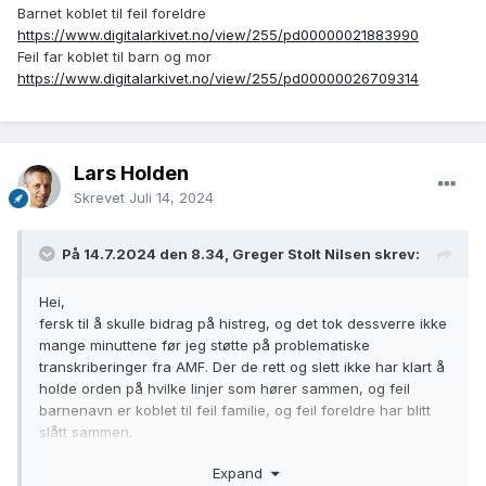
Barnet koblet til feil foreldre
https://www.digitalarkivet.no/view/255/pd00000021883990
Feil far koblet til barn og mor
https://www.digitalarkivet.no/view/255/pd00000026709314
Lars Holden
Skrevet
Juli 14, 2024
På 14.7.2024 den 8.34, Greger Stolt Nilsen skrev:
Hei,
fersk til å skulle bidrag på histreg, og det tok dessverre ikke
mange minuttene før jeg støtte på problematiske
transkriberinger fra AMF. Der de rett og slett ikke har klart å
holde orden på hvilke linjer som hører sammen, og feil
barnenavn er koblet til feil familie, og feil foreldre har blitt
slått sammen.
Expand
Er det noe generelt råd for hvordan forholde seg til dette?