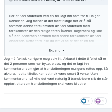
Her er Karl Andersen ved en feil lagt inn som far til Holger
Danielsen. Jeg mener at det mest riktige her er å slå
sammen denne forekomsten av Karl Andersen med
forekomster av den riktige faren (Daniel Holgersen) og ikke
slå Karl Andersen sammen med andre forekomster av Karl
Andersen. Dette fordi alle da lett vil se at det er en feil i
kirkeboka som er rettet opp. Ved søk på Karl Andersen vil en
Expand
få opp 2 navn, både Karl Andersen og Daniel Holgersen. En
ser da at Karl Andersen er korrigert ett sted. Ved søk på
Jeg må faktisk korrigere meg selv litt. Akkurat i dette tilfellet så er
Daniel Holgersen vil en få opp ett navn med alle kilder for
det 2 personer som har byttet plass, og det er lagt inn
Daniel Holgersen, inkludert en kilde der navnet ved en
kommentarer som gjør at transkriberingen muligens rettes opp. Så
inkurie er skrevet feil. Dette forutsetter selvfølgelig at det
akkurat i dette tilfellet kan det nok være smart å vente. Uten
finnes andre kilder for Daniel Holgersen enn den ene der
kommentarene, så ville det vært naturlig å transkribere slik de står
det er ført inn feil navn.
oppført ettersom transkriberingen skal være kildetro.
1
1