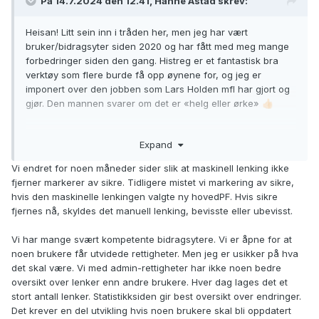
På 14.7.2024 den 12.41, Hanne Astad skrev:
Heisan! Litt sein inn i tråden her, men jeg har vært
bruker/bidragsyter siden 2020 og har fått med meg mange
forbedringer siden den gang. Histreg er et fantastisk bra
verktøy som flere burde få opp øynene for, og jeg er
imponert over den jobben som Lars Holden mfl har gjort og
gjør. Den mannen svarer om det er «helg eller ørke»
👍🏻
Jeg har innfunnet meg med at feilkoblinger vil skje, men jeg
Expand
ønsker meg muligheten til å kunne låse personsider jeg har
jobbet mye med. (Markering av oppføringer som sikre
Vi endret for noen måneder sider slik at maskinell lenking ikke
endres om personsidens hovedoppføring endres, har jeg
fjerner markerer av sikre. Tidligere mistet vi markering av sikre,
opplevd).
hvis den maskinelle lenkingen valgte ny hovedPF. Hvis sikre
fjernes nå, skyldes det manuell lenking, bevisste eller ubevisst.
Er det mulig å vurdere en noe utvidet tilgang for en liten
gruppe brukere,
@Lars Holden
? Jeg mener ikke fulle
Vi har mange svært kompetente bidragsytere. Vi er åpne for at
adminrettigheter, men for eksempel tilgang til oversiktsbilde
noen brukere får utvidede rettigheter. Men jeg er usikker på hva
over alle relasjoner og andre forslag her fra tråden som vil
det skal være. Vi med admin-rettigheter har ikke noen bedre
gjøre det enklere å koble riktig ved komplekse
oversikt over lenker enn andre brukere. Hver dag lages det et
familiesituasjoner mm.
stort antall lenker. Statistikksiden gir best oversikt over endringer.
Det er nok flere av oss med relevant bakgrunn (IT, arkiv etc)
Det krever en del utvikling hvis noen brukere skal bli oppdatert
som kunne ha tatt på seg en slik rolle, frivillig og underlagt