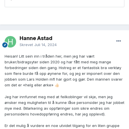
Hanne Astad
Skrevet
Juli 14, 2024
Heisan! Litt sein inn i tråden her, men jeg har vært
bruker/bidragsyter siden 2020 og har fått med meg mange
forbedringer siden den gang. Histreg er et fantastisk bra verktøy
som flere burde få opp øynene for, og jeg er imponert over den
jobben som Lars Holden mfl har gjort og gjør. Den mannen svarer
om det er «helg eller ørke»
👍🏻
Jeg har innfunnet meg med at feilkoblinger vil skje, men jeg
ønsker meg muligheten til å kunne låse personsider jeg har jobbet
mye med. (Markering av oppføringer som sikre endres om
personsidens hovedoppføring endres, har jeg opplevd).
Er det mulig å vurdere en noe utvidet tilgang for en liten gruppe