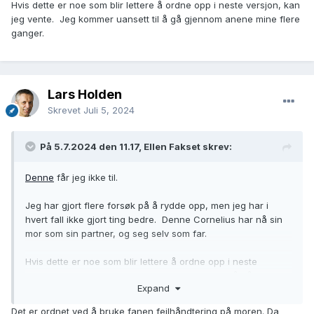
Hvis dette er noe som blir lettere å ordne opp i neste versjon, kan
jeg vente. Jeg kommer uansett til å gå gjennom anene mine flere
ganger.
Lars Holden
Skrevet
Juli 5, 2024
På 5.7.2024 den 11.17, Ellen Fakset skrev:
Denne
får jeg ikke til.
Jeg har gjort flere forsøk på å rydde opp, men jeg har i
hvert fall ikke gjort ting bedre. Denne Cornelius har nå sin
mor som sin partner, og seg selv som far.
Hvis dette er noe som blir lettere å ordne opp i neste
versjon, kan jeg vente. Jeg kommer uansett til å gå
Expand
gjennom anene mine flere ganger.
Det er ordnet ved å bruke fanen feilhåndtering på moren. Da