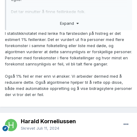
Det tar minutter å finne feillinkede folk.
https://histreg.no/index.php/person/pd00000030402498
Expand
For eksempel søk på en "Martin" i Oslo, da tar det ikke
I statistikknotatet med lenke fra førstesiden på histreg er det
mange sekundene før en finner feillenkede folk:
estimert 1% feillenker. Det er vurdert ut fra personer med flere
https://histreg.no/index.php/person/pc00000004082213
forekomster i samme folketelling eller liste med døde, og
algoritmen vurderer at dette sannsynligvis er forskjellige personer.
Han der er til og med en "kjendis", Martin Linge, men han er
Personer med forekomster i flere folketellinger og hvor minst en
blitt automatisk blandet sammen med en annen Martin fra
forekomst sannsynligvis er feil, vil bli talt flere ganger.
Sunnmøre som tilfeldigvis var født på samme dag, Martin
Edvin Iversen.
Også 1% feil er mer enn vi ønsker. Vi arbeider dermed med å
redusere dette. Også algoritmene hjelper til å rette opp disse,
både med automatiske oppretting og å vise bidragsytere personer
der vi tror det er feil.
Harald Korneliussen
Skrevet
Juli 11, 2024