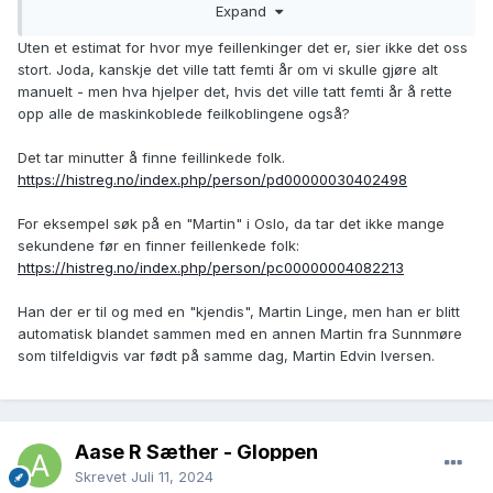
Expand
Uten et estimat for hvor mye feillenkinger det er, sier ikke det oss
stort. Joda, kanskje det ville tatt femti år om vi skulle gjøre alt
manuelt - men hva hjelper det, hvis det ville tatt femti år å rette
opp alle de maskinkoblede feilkoblingene også?
Det tar minutter å finne feillinkede folk.
https://histreg.no/index.php/person/pd00000030402498
For eksempel søk på en "Martin" i Oslo, da tar det ikke mange
sekundene før en finner feillenkede folk:
https://histreg.no/index.php/person/pc00000004082213
Han der er til og med en "kjendis", Martin Linge, men han er blitt
automatisk blandet sammen med en annen Martin fra Sunnmøre
som tilfeldigvis var født på samme dag, Martin Edvin Iversen.
Aase R Sæther - Gloppen
Skrevet
Juli 11, 2024