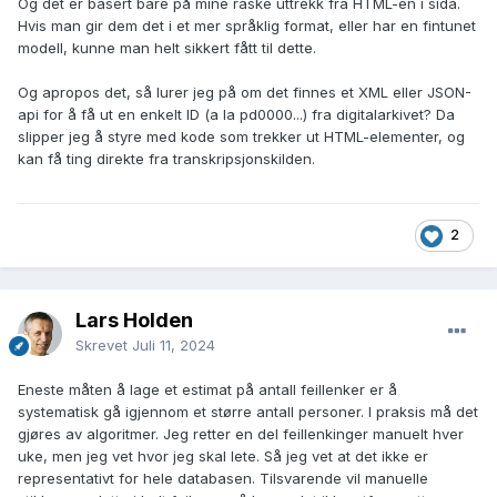
Og det er basert bare på mine raske uttrekk fra HTML-en i sida.
Hvis man gir dem det i et mer språklig format, eller har en fintunet
modell, kunne man helt sikkert fått til dette.
Og apropos det, så lurer jeg på om det finnes et XML eller JSON-
api for å få ut en enkelt ID (a la pd0000...) fra digitalarkivet? Da
slipper jeg å styre med kode som trekker ut HTML-elementer, og
kan få ting direkte fra transkripsjonskilden.
2
Lars Holden
Skrevet
Juli 11, 2024
Eneste måten å lage et estimat på antall feillenker er å
systematisk gå igjennom et større antall personer. I praksis må det
gjøres av algoritmer. Jeg retter en del feillenkinger manuelt hver
uke, men jeg vet hvor jeg skal lete. Så jeg vet at det ikke er
representativt for hele databasen. Tilsvarende vil manuelle