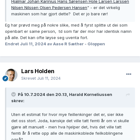
Hjalmar Johan Karinius Hans Sørensen Hole Larsen Larssen
Nilsen Nilssen Olsen Pedersen Hansen
" - er det virkelig
maskinen som har gjort dette? Det er jo bare rør!
Eg har prøvd meg på nokre slike, med å fyrst splitte ut dei som
openbart er same person, td som far der mor har identisk namn
på alle. Det kan ofte løyse seg uventa fort.
Endret
Juli 11, 2024
av Aase R Sæther - Gloppen
Lars Holden
Skrevet
Juli 11, 2024
På 10.7.2024 den 20.13, Harald Korneliussen
skrev:
Uten et estimat for hvor mye feillenkinger det er, sier ikke
det oss stort. Joda, kanskje det ville tatt femti år om vi skulle
gjøre alt manuelt - men hva hjelper det, hvis det ville tatt
femti år å rette opp alle de maskinkoblede feilkoblingene
også?