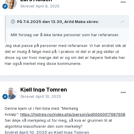
kommuner som allerede er godt lenket.
Skrevet
April 8, 2025
På 7.4.2025 den 13.30, Arild Maka skrev:
Mitt forslag var å ikke lenke personer som har referanser.
Jeg skal passe på personer med referanser. Vi har endret slik at
det er mulig å følge med på. I praksis vil det si at jeg skiller ut
disse og ser hvor mange det er og om det er høyere feilrate her.
Har også merket meg disse kommunene.
Kjell Inge Tomren
Skrevet
April 10, 2025
Denne kjem ut i feil-lista med "Merkelig
livsløp":
https://histreg.no/index.php/person/pd00000017687608
Ser ikkje så merkjeleg ut for meg, så kva er grunnen til at
algoritma klassifiserer den som merkelig?
Endret
April 10, 2025
av Kjell Inge Tomren