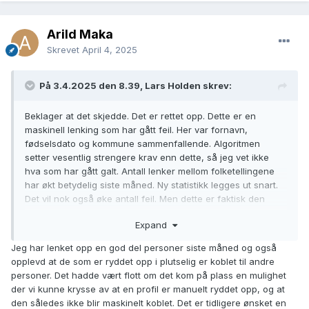
Arild Maka
Skrevet
April 4, 2025
På 3.4.2025 den 8.39, Lars Holden skrev:
Beklager at det skjedde. Det er rettet opp. Dette er en
maskinell lenking som har gått feil. Her var fornavn,
fødselsdato og kommune sammenfallende. Algoritmen
setter vesentlig strengere krav enn dette, så jeg vet ikke
hva som har gått galt. Antall lenker mellom folketellingene
har økt betydelig siste måned. Ny statistikk legges ut snart.
Det vil nok også øke antall feil. Men dette er faktisk den
første jeg har sett.
Expand
Jeg har lenket opp en god del personer siste måned og også
opplevd at de som er ryddet opp i plutselig er koblet til andre
personer. Det hadde vært flott om det kom på plass en mulighet
der vi kunne krysse av at en profil er manuelt ryddet opp, og at
den således ikke blir maskinelt koblet. Det er tidligere ønsket en