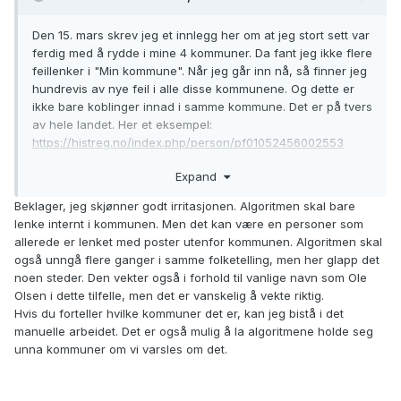
Den 15. mars skrev jeg et innlegg her om at jeg stort sett var
ferdig med å rydde i mine 4 kommuner. Da fant jeg ikke flere
feillenker i "Min kommune". Når jeg går inn nå, så finner jeg
hundrevis av nye feil i alle disse kommunene. Og dette er
ikke bare koblinger innad i samme kommune. Det er på tvers
av hele landet. Her et eksempel:
https://histreg.no/index.php/person/pf01052456002553
Expand
Det er litt håpløst å rette opp i dette hvis bare algoritmene
kobler det sammen på nytt. Jeg har naturligvis ikke noen
Beklager, jeg skjønner godt irritasjonen. Algoritmen skal bare
kontroll på om det er de samme profilene som er koblet
lenke internt i kommunen. Men det kan være en personer som
sammen på nytt.
allerede er lenket med poster utenfor kommunen. Algoritmen skal
også unngå flere ganger i samme folketelling, men her glapp det
noen steder. Den vekter også i forhold til vanlige navn som Ole
Olsen i dette tilfelle, men det er vanskelig å vekte riktig.
Hvis du forteller hvilke kommuner det er, kan jeg bistå i det
manuelle arbeidet. Det er også mulig å la algoritmene holde seg
unna kommuner om vi varsles om det.