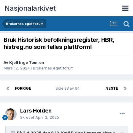
Nasjonalarkivet
Brukernes eget forum
Bruk Historisk befolkningsregister, HBR,
histreg.no som felles plattform!
Av Kjell Inge Tomren
Mars 12, 2024
i
Brukernes eget forum
FORRIGE
Side 28 av 64
NESTE
Lars Holden
Skrevet
April 3, 2025
På 3.4.2025 den 8.13, Ketil Firing Hanssen skrev: