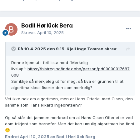
Bodil Hørlück Berg
Skrevet
April 10, 2025
På 10.4.2025 den 9.15, Kjell Inge Tomren skrev:
Denne kjem ut i feil-lista med "Merkelig
livsløp":
https://histreg.no/index.php/person/pd00000017687
608
Ser ikkje så merkjeleg ut for meg, så kva er grunnen til at
algoritma klassifiserer den som merkelig?
Vet ikke nok om algortimen, men er Hans Otterlei med Olsen, den
samme som Hans Rikard Ingebretsen??
Og så står det jammen merknad om at Hans Olsen Otterlei er ved
dom frikjent som barnefar. Men det kan umulig algoritmen ha finni.
🙂
Endret
April 10, 2025
av Bodil Hørlück Berg