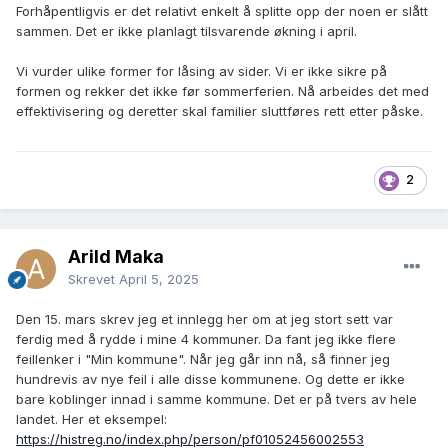
Forhåpentligvis er det relativt enkelt å splitte opp der noen er slått
sammen. Det er ikke planlagt tilsvarende økning i april.
Vi vurder ulike former for låsing av sider. Vi er ikke sikre på
formen og rekker det ikke før sommerferien. Nå arbeides det med
effektivisering og deretter skal familier sluttføres rett etter påske.
2
Arild Maka
Skrevet
April 5, 2025
Den 15. mars skrev jeg et innlegg her om at jeg stort sett var
ferdig med å rydde i mine 4 kommuner. Da fant jeg ikke flere
feillenker i "Min kommune". Når jeg går inn nå, så finner jeg
hundrevis av nye feil i alle disse kommunene. Og dette er ikke
bare koblinger innad i samme kommune. Det er på tvers av hele
landet. Her et eksempel:
https://histreg.no/index.php/person/pf01052456002553