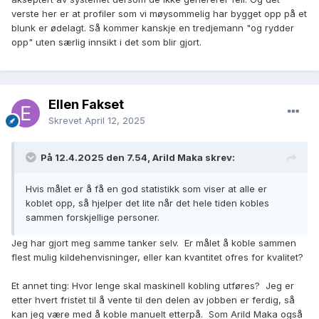
verste her er at profiler som vi møysommelig har bygget opp på et
blunk er ødelagt. Så kommer kanskje en tredjemann "og rydder
opp" uten særlig innsikt i det som blir gjort.
Ellen Fakset
Skrevet
April 12, 2025
På 12.4.2025 den 7.54, Arild Maka skrev:
Hvis målet er å få en god statistikk som viser at alle er
koblet opp, så hjelper det lite når det hele tiden kobles
sammen forskjellige personer.
Jeg har gjort meg samme tanker selv. Er målet å koble sammen
flest mulig kildehenvisninger, eller kan kvantitet ofres for kvalitet?
Et annet ting: Hvor lenge skal maskinell kobling utføres? Jeg er
etter hvert fristet til å vente til den delen av jobben er ferdig, så
kan jeg være med å koble manuelt etterpå. Som Arild Maka også