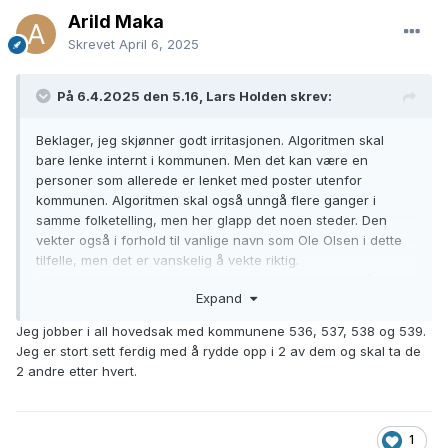
Arild Maka
Skrevet
April 6, 2025
På 6.4.2025 den 5.16, Lars Holden skrev:
Beklager, jeg skjønner godt irritasjonen. Algoritmen skal
bare lenke internt i kommunen. Men det kan være en
personer som allerede er lenket med poster utenfor
kommunen. Algoritmen skal også unngå flere ganger i
samme folketelling, men her glapp det noen steder. Den
vekter også i forhold til vanlige navn som Ole Olsen i dette
tilfelle, men det er vanskelig å vekte riktig.
Hvis du forteller hvilke kommuner det er, kan jeg bistå i det
Expand
manuelle arbeidet. Det er også mulig å la algoritmene holde
seg unna kommuner om vi varsles om det.
Jeg jobber i all hovedsak med kommunene 536, 537, 538 og 539.
Jeg er stort sett ferdig med å rydde opp i 2 av dem og skal ta de
2 andre etter hvert.
1