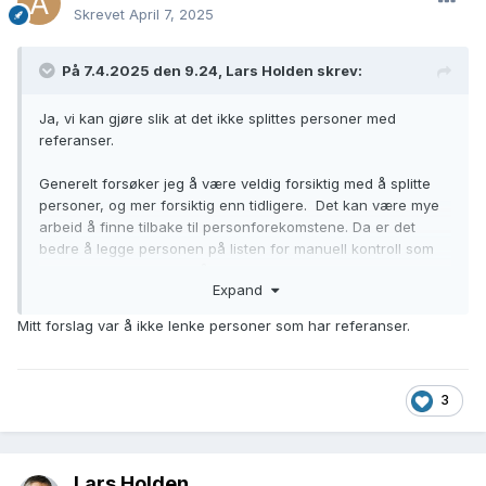
Skrevet
April 7, 2025
På 7.4.2025 den 9.24, Lars Holden skrev:
Ja, vi kan gjøre slik at det ikke splittes personer med
referanser.
Generelt forsøker jeg å være veldig forsiktig med å splitte
personer, og mer forsiktig enn tidligere. Det kan være mye
arbeid å finne tilbake til personforekomstene. Da er det
bedre å legge personen på listen for manuell kontroll som
ligger under fanen feilhåndteringer. Men det er mulig at de
Expand
fleste foretrekker å rette mulige feil under "Min kommune"
istedenfor. Da kan man velge kommune og årstall og listen
Mitt forslag var å ikke lenke personer som har referanser.
er oppdater.
Det er irriterende når ulike personer blir slått sammen, men
som oftest går dette raskt å splitte opp. Det er mulig å holde
3
seg unna eller være ekstra forsiktig med kommuner som er
lenket godt. Det vil ikke lenkes personer som får flere
forekomster i samme folketelling. Det begrenser lenking i
Lars Holden