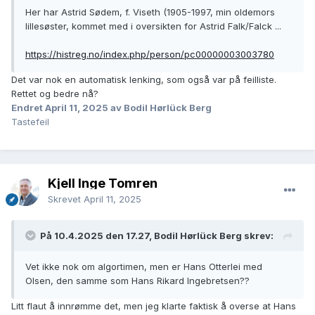
Her har Astrid Sødem, f. Viseth (1905-1997, min oldemors
lillesøster, kommet med i oversikten for Astrid Falk/Falck ...
https://histreg.no/index.php/person/pc00000003003780
Det var nok en automatisk lenking, som også var på feilliste.
Rettet og bedre nå?
Endret
April 11, 2025
av Bodil Hørlück Berg
Tastefeil
Kjell Inge Tomren
Skrevet
April 11, 2025
På 10.4.2025 den 17.27, Bodil Hørlück Berg skrev:
Vet ikke nok om algortimen, men er Hans Otterlei med
Olsen, den samme som Hans Rikard Ingebretsen??
Litt flaut å innrømme det, men jeg klarte faktisk å overse at Hans