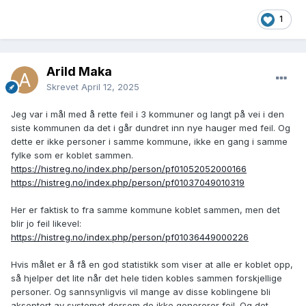
1
Arild Maka
Skrevet
April 12, 2025
Jeg var i mål med å rette feil i 3 kommuner og langt på vei i den
siste kommunen da det i går dundret inn nye hauger med feil. Og
dette er ikke personer i samme kommune, ikke en gang i samme
fylke som er koblet sammen.
https://histreg.no/index.php/person/pf01052052000166
https://histreg.no/index.php/person/pf01037049010319
Her er faktisk to fra samme kommune koblet sammen, men det
blir jo feil likevel:
https://histreg.no/index.php/person/pf01036449000226
Hvis målet er å få en god statistikk som viser at alle er koblet opp,
så hjelper det lite når det hele tiden kobles sammen forskjellige
personer. Og sannsynligvis vil mange av disse koblingene bli
akseptert av systemet dersom de ikke genererer feil. Og det