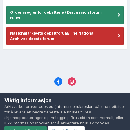
Ordensregler for debattene / Discussion forum
rules
Nasjonalarkivets debattforum/The National
Archives debate forum
Språk
Personvernvilkår
Kontakt oss
Viktig Informasjon
Cookies (informasjonskapsler)
Arkivverket bruker
cookies (informasjonskapsler)
på sine nettsider
Powered by Invision Community
for å levere en bedre tjeneste. De brukes til bl.a.
skjemaoppdateringer og innlogging. Bruk siden som normalt, eller
lukk informasjonsboksen for å akseptere bruk av cookies.