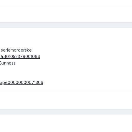
r seriemorderske
son/pf01052379001064
e_Gunness
ew/8/pe00000000071306