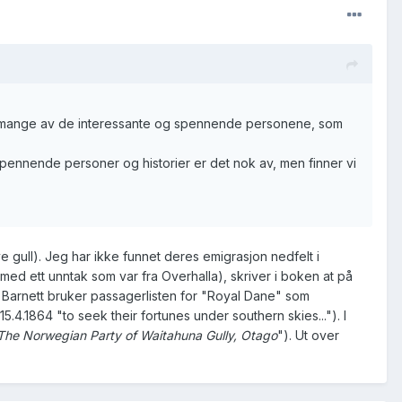
den mange av de interessante og spennende personene, som
Spennende personer og historier er det nok av, men finner vi
ve gull). Jeg har ikke funnet deres emigrasjon nedfelt i
 ett unntak som var fra Overhalla), skriver i boken at på
69. Barnett bruker passagerlisten for "Royal Dane" som
.1864 "to seek their fortunes under southern skies..."). I
 The Norwegian Party of Waitahuna Gully, Otago
"). Ut over