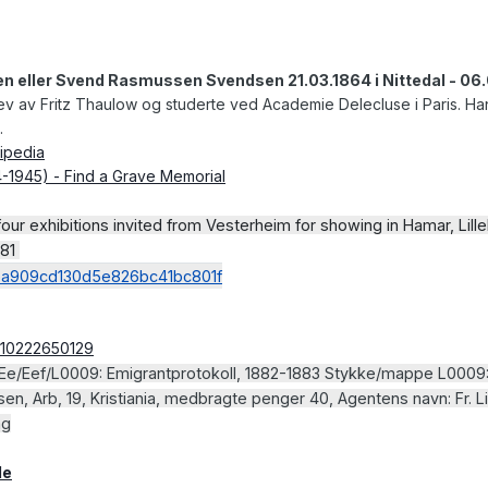
eller Svend Rasmussen Svendsen 21.03.1864 i Nittedal - 06.
ev av Fritz Thaulow og studerte ved Academie Delecluse i Paris. Han 
.
ipedia
1945) - Find a Grave Memorial
four exhibitions invited from Vesterheim for showing in Hamar, Lil
 81
aba909cd130d5e826bc41bc801f
0110222650129
E/Ee/Eef/L0009: Emigrantprotokoll, 1882-1883 Stykke/mappe L0009: E
n, Arb, 19, Kristiania, medbragte penger 40, Agentens navn: Fr. Li
ng
de