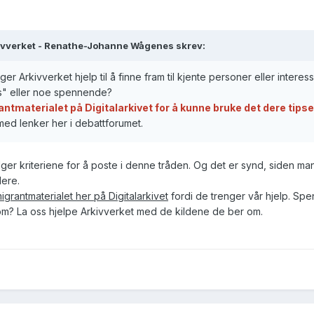
ivverket - Renathe-Johanne Wågenes skrev:
ger Arkivverket hjelp til å finne fram til kjente personer eller interes
s" eller noe spennende?
rantmaterialet på Digitalarkivet for å kunne bruke det dere tips
ed lenker her i debattforumet.
ølger kriteriene for å poste i denne tråden. Og det er synd, siden
dere.
igrantmaterialet her på Digitalarkivet
fordi de trenger vår hjelp. Spe
 om?
La oss hjelpe Arkivverket med de kildene de ber om.