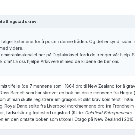
te Singstad skrev:
e følger kriteriene for å poste i denne tråden. Og det er synd, si
r med videre.
l
emigrantmaterialet her på Digitalarkivet
fordi de trenger vår hjelp. 
akk om?
La oss hjelpe Arkivverket med de kildene de ber om.
 mitt tilfelle (de 7 mennene som i 1864 dro til New Zealand for å gra
ss Barnett som har skrevet en bok om disse mennene fra Hegra (med
om at man skulle registrere emigrasjon. Et slikt krav kom først i 18
 Royal Dane seilte fra Liverpool (nordmennene dro fra Trondheim 15.4
r, fødselsår og fødested registrert (Kilde:
Goldfield Entrepreneurs.
jon en den omtalte boken som utkom i Otago på New Zealand i 2016.