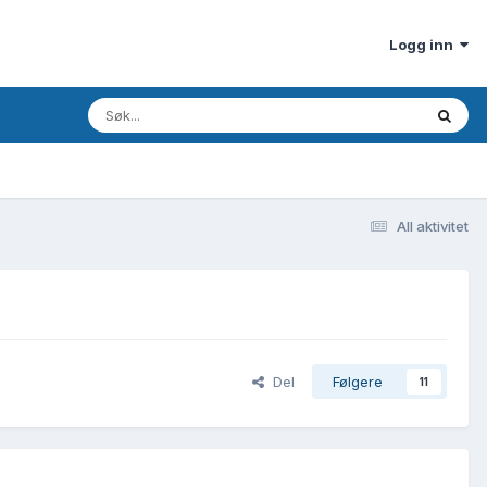
Logg inn
All aktivitet
Del
Følgere
11