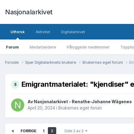
Nasjonalarkivet
Utforsk
Aktivitet
Digitalarkivet
Forum
Medarbeidere
Påloggede medlemmer
Topplis
Forside
Spør Digitalarkivets brukere
Brukernes eget forum
Em
Emigrantmaterialet: "kjendiser" e
Av Nasjonalarkivet - Renathe-Johanne Wågenes
April 20, 2024
i
Brukernes eget forum
FORRIGE
1
2
Side 2 av 2