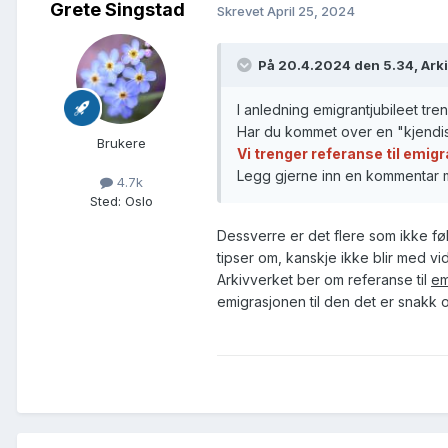
Grete Singstad
Skrevet
April 25, 2024
På 20.4.2024 den 5.34, Ark
I anledning emigrantjubileet tren
Har du kommet over en "kjendi
Brukere
Vi trenger referanse til emig
Legg gjerne inn en kommentar m
4.7k
Sted
:
Oslo
Dessverre er det flere som ikke f
tipser om, kanskje ikke blir med vi
Arkivverket ber om referanse til
em
emigrasjonen til den det er snakk