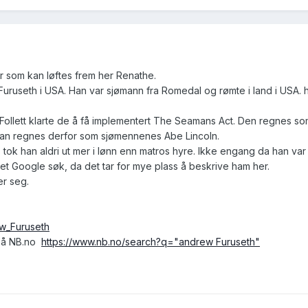
 som kan løftes frem her Renathe.
Furuseth i USA. Han var sjømann fra Romedal og rømte i land i USA. 
ett klarte de å få implementert The Seamans Act. Den regnes som 
 Han regnes derfor som sjømennenes Abe Lincoln.
tok han aldri ut mer i lønn enn matros hyre. Ikke engang da han var
t Google søk, da det tar for mye plass å beskrive ham her.
er seg.
ew_Furuseth
 på NB.no
https://www.nb.no/search?q="andrew Furuseth"