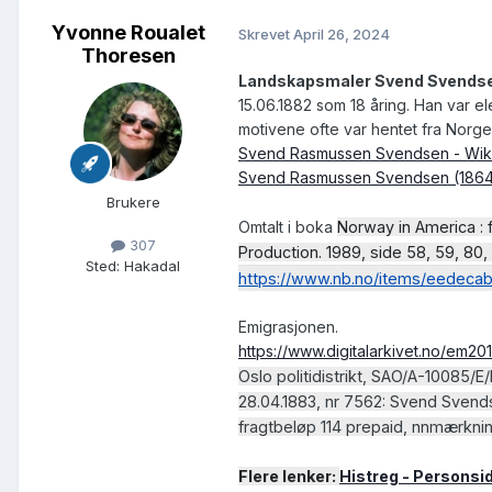
Yvonne Roualet
Skrevet
April 26, 2024
Thoresen
Landskapsmaler Svend Svendsen 
15.06.1882 som 18 åring. Han var el
motivene ofte var hentet fra Norge
Svend Rasmussen Svendsen - Wik
Svend Rasmussen Svendsen (1864-
Brukere
Omtalt i boka
Norway in America : 
307
Production. 1989, side 58, 59, 80,
Sted
:
Hakadal
https://www.nb.no/items/eedec
Emigrasjonen.
https://www.digitalarkivet.no/em2
Oslo politidistrikt, SAO/A-10085/
28.04.1883, nr 7562: Svend Svendse
fragtbeløp 114 prepaid, nnmærkni
Flere lenker:
Histreg - Personsi