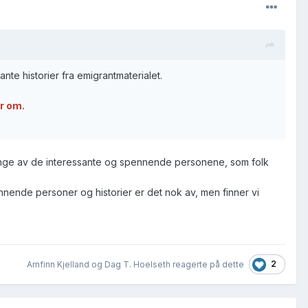
sante historier fra emigrantmaterialet.
er om.
 mange av de interessante og spennende personene, som folk
nnende personer og historier er det nok av, men finner vi
2
Arnfinn Kjelland og Dag T. Hoelseth reagerte på dette