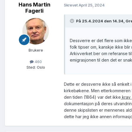
Hans Martin
Skrevet
April 25, 2024
Fagerli
På 25.4.2024 den 14.34, Gre
Dessverre er det flere som ikk
folk tipser om, kanskje ikke bli
Brukere
Arkivverket ber om referanse ti
emigrasjonen til den det er sn
460
Sted
:
Oslo
Dette er dessverre ikke så enkelt i
kirkebøkene. Men etterkommeren Ro
den tiden (1864) var det ikke
krav
dokumentasjon på deres utvandring.
denne skipslisten er mennenes alde
dette har jeg ikke annen informas