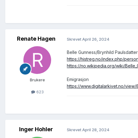
Renate Hagen
Skrevet
April 26, 2024
Belle Gunness/Brynhild Paulsdatte
https://histreg.no/index.php/per
https://no.wikipedia.org/wiki/Bell
Emigrasjon
Brukere
https://www.digitalarkivet.no/vi
623
Inger Hohler
Skrevet
April 28, 2024