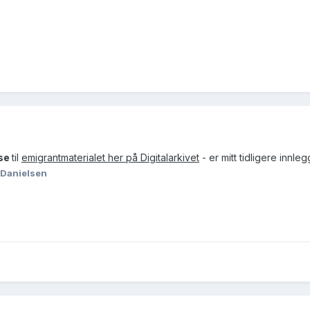
nse
til
emigrantmaterialet her på Digitalarkivet
- er mitt tidligere innleg
 Danielsen