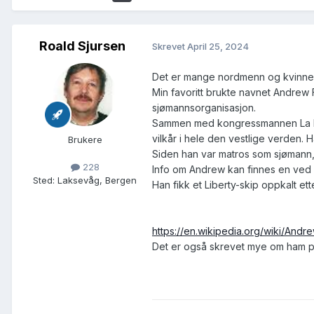
Roald Sjursen
Skrevet
April 25, 2024
Det er mange nordmenn og kvinner
Min favoritt brukte navnet Andrew 
sjømannsorganisasjon.
Sammen med kongressmannen La Foll
vilkår i hele den vestlige verden.
Brukere
Siden han var matros som sjømann, 
228
Info om Andrew kan finnes en ved e
Sted
:
Laksevåg, Bergen
Han fikk et Liberty-skip oppkalt ett
https://en.wikipedia.org/wiki/Andr
Det er også skrevet mye om ham