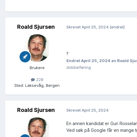
Roald Sjursen
Skrevet
April 25, 2024
(endret)
?
Endret
April 25, 2024
av Roald Sj
dobbelføring
Brukere
228
Sted
:
Laksevåg, Bergen
Roald Sjursen
Skrevet
April 25, 2024
En annen kandidat er Guri Rossela
Ved søk på Google får en mange tr