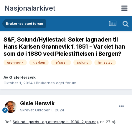
Nasjonalarkivet
Brukernes eget forum
S&F, Solund/Hyllestad: Søker lagnaden til
Hans Karlsen Grønnevik f. 1851 - Var det han
som dø i 1880 ved Pleiestiftelsen i Bergen?
grønnevik
krakken
refsøen
solund
hyllestad
Av Gisle Hersvik
Oktober 1, 2024
i
Brukernes eget forum
Gisle Hersvik
Skrevet
Oktober 1, 2024
Ref.
Solund : gards- og ættesoge til 1980. 2 (nb.no)
, nr. 27 b).