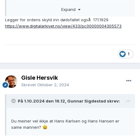
Herøy herred - Digitalarkivet
Expand
001 Hans Karlsen Mbver?? Myklebust - 0033 Myklebust,
Hans Melver Myklebust - 009 Vestre Bergsøy -
Legger for ordens skyld inn dødsfallet også 17.1.1929
Tellingskretsoversikt - Folketelling 1920 for 1515 Herøy
https://www.digitalarkivet.no/view/433/pc00000004305573
herred - Digitalarkivet
Fødselsdatoen stemmer, f. 13.3.1851.
Tusen takk for rask løysing.
1
Gisle Hersvik
Skrevet
Oktober 2, 2024
På 1.10.2024 den 16.12, Gunnar Sigdestad skrev:
Du meiner vel ikkje at Hans Karlsen og Hans Hansen er
same mannen?
😄