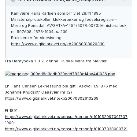
Kan være Hans Karlsen som blir viet 28/11 1895
Ministerialprotokoller, klokkerbøker og fødselsregistre -
Møre og Romsdal, AV/SAT-A-1454/507/L0073: Ministerialbok
nr. 507A08, 1878-1904, s. 239
Brukslenke for sidevisning:
https://www.digitalarkivet.no/kb20060818020330
Fra Herøyboka 1-3 2, denne HK skal være fra Melvær.
En Hans Carlsen Leknessund ble gift i Askvoll 1.9.1876 med
Johanne Knudsdtr Gaasvær (nr 12)
https://www.digitalarkivet.no/kb20070302610269
Ft 1891
https://www.digitalarkivet.no/census/person/pf01052997001737
1900
https://www.digitalarkivet.no/census/person/pf01037338000721