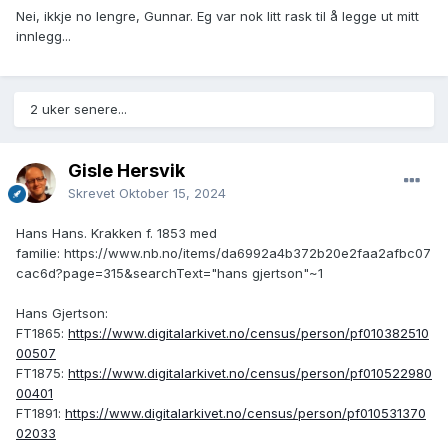
Nei, ikkje no lengre, Gunnar. Eg var nok litt rask til å legge ut mitt
innlegg...
2 uker senere...
Gisle Hersvik
Skrevet
Oktober 15, 2024
Hans Hans. Krakken f. 1853 med
familie:
https://www.nb.no/items/da6992a4b372b20e2faa2afbc07
cac6d?page=315&searchText="hans gjertson"~1
Hans Gjertson:
FT1865:
https://www.digitalarkivet.no/census/person/pf010382510
00507
FT1875:
https://www.digitalarkivet.no/census/person/pf010522980
00401
FT1891:
https://www.digitalarkivet.no/census/person/pf010531370
02033