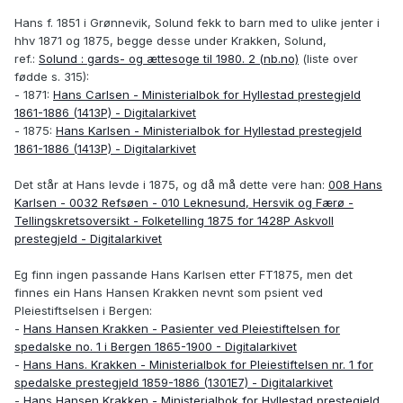
Hans f. 1851 i Grønnevik, Solund fekk to barn med to ulike jenter i
hhv 1871 og 1875, begge desse under Krakken, Solund,
ref.:
Solund : gards- og ættesoge til 1980. 2 (nb.no)
(liste over
fødde s. 315):
- 1871:
Hans Carlsen - Ministerialbok for Hyllestad prestegjeld
1861-1886 (1413P) - Digitalarkivet
- 1875:
Hans Karlsen - Ministerialbok for Hyllestad prestegjeld
1861-1886 (1413P) - Digitalarkivet
Det står at Hans levde i 1875, og då må dette vere han:
008 Hans
Karlsen - 0032 Refsøen - 010 Leknesund, Hersvik og Færø -
Tellingskretsoversikt - Folketelling 1875 for 1428P Askvoll
prestegjeld - Digitalarkivet
Eg finn ingen passande Hans Karlsen etter FT1875, men det
finnes ein Hans Hansen Krakken nevnt som psient ved
Pleiestiftselsen i Bergen:
-
Hans Hansen Krakken - Pasienter ved Pleiestiftelsen for
spedalske no. 1 i Bergen 1865-1900 - Digitalarkivet
-
Hans Hans. Krakken - Ministerialbok for Pleiestiftelsen nr. 1 for
spedalske prestegjeld 1859-1886 (1301E7) - Digitalarkivet
-
Hans Hansen Krakken - Ministerialbok for Hyllestad prestegjeld