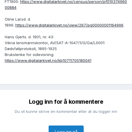
FT1900:
https://www.digitalarkivet.no/census/person/pf010374960
00884
Oline Larsd. d.
1896:
https://www.digitalarkivet.no/view/267/pg00000001164996
Hans Gjerts. d. 1901, nr. 43:
Vikna lensmannskontor, AV/SAT-A-1047/1/G/Ga/L0001:
Dødsfallprotokoll, 1895-1925
Brukslenke for sidevisning:
https://www.digitalarkivet.no/kb10711705180041
Logg inn for å kommentere
Du vil kunne skrive en kommentar etter at du logger inn
Logg inn nå