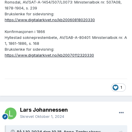
Romsdal, AV/SAT-A-1454/507/L0073: Ministerialbok nr. 507A08,
1878-1904, s. 239
Brukslenke for sidevisning:
https://www.digitalarkivet.no/kb20060818020330
Konfirmasjonen i 1866
Hyllestad sokneprestembete, AV/SAB-A-80401: Ministerialbok nr. A
1, 1861-1886, s. 168
Brukslenke for sidevisning:
https://www.digitalarkivet.no/kb20070112320330
1
Lars Johannessen
Skrevet
Oktober 1, 2024
På 1.10.2024 den 10.18, Anne_Tonby skrev: