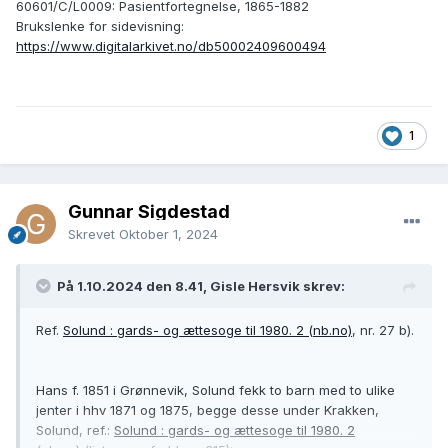
60601/C/L0009: Pasientfortegnelse, 1865-1882
Brukslenke for sidevisning:
https://www.digitalarkivet.no/db50002409600494
1
Gunnar Sigdestad
Skrevet
Oktober 1, 2024
På 1.10.2024 den 8.41, Gisle Hersvik skrev:
Ref.
Solund : gards- og ættesoge til 1980. 2 (nb.no)
, nr. 27 b).
Hans f. 1851 i Grønnevik, Solund fekk to barn med to ulike
jenter i hhv 1871 og 1875, begge desse under Krakken,
Solund, ref.:
Solund : gards- og ættesoge til 1980. 2