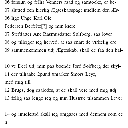
06
forsiun
og
fellis
Venners
raad
og
samtøcke
, er
be-
07
slutted
een
k
ierlig
Ægteskabspagt
imellem
den
Ær
-
06
lige
Unge
Karl Ole
Pedersen
Berfelte
[?]
og
min
kiere
07
Stefdatter
Ane Rasmusdatter
Sølfberg
,
saa
lover
08
og
tillsiger
ieg
herved
, at
saa
snart
de
virkelig
ere
09
sammenkommen
udj
Ægteskab
,
skall
de
faa
den
hal
-
10
ve
Deel
udj
min
paa
boende
Jord
Sølfberg
der
skyl
-
11 der
tilhaabe
2pund 6
marker
Smørs
Leye,
med
mig
till
12
Brugs
, dog
saaledes
, at de
skall
vere
med
mig
udj
13
fellig
saa
lenge
ieg
og
min
Hustrue
tilsammen
Lever
14
og
imidlertid
skall
ieg
omgaaes
med
dennem
som
ee
n