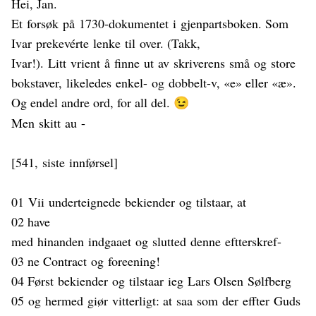
Hei, Jan.
Et
forsøk
på
1730-dokumentet
i
gjenpartsboken
. Som
Ivar
prekevérte
lenke
til
over. (Takk,
Ivar!).
Litt
vrient
å
finne
ut
av
skriverens
små
og
store
bokstaver
,
likeledes
enkel
-
og
dobbelt
-v, «e» eller «æ».
Og endel andre ord, for all del.
😉
Men
skitt
au
-
[541,
siste
innførsel
]
01
Vii
underteignede
be
k
iender
og
tilstaar
, at
02 have
med
hinanden
indgaaet
og
slutted
denne
eftterskref
-
03 ne Contract
og
foreening
!
04 Først
bekiender
og
tilstaar
ieg
Lars Olsen
Sølfberg
05
og
hermed
giør
vitterligt
: at
saa
som
der
effter
Guds