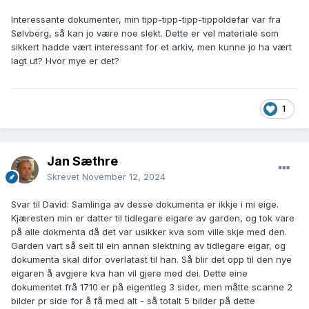
Interessante dokumenter, min tipp-tipp-tipp-tippoldefar var fra
Sølvberg, så kan jo være noe slekt. Dette er vel materiale som
sikkert hadde vært interessant for et arkiv, men kunne jo ha vært
lagt ut? Hvor mye er det?
1
Jan Sæthre
Skrevet
November 12, 2024
Svar til David: Samlinga av desse dokumenta er ikkje i mi eige.
Kjæresten min er datter til tidlegare eigare av garden, og tok vare
på alle dokmenta då det var usikker kva som ville skje med den.
Garden vart så selt til ein annan slektning av tidlegare eigar, og
dokumenta skal difor overlatast til han. Så blir det opp til den nye
eigaren å avgjere kva han vil gjere med dei. Dette eine
dokumentet frå 1710 er på eigentleg 3 sider, men måtte scanne 2
bilder pr side for å få med alt - så totalt 5 bilder på dette