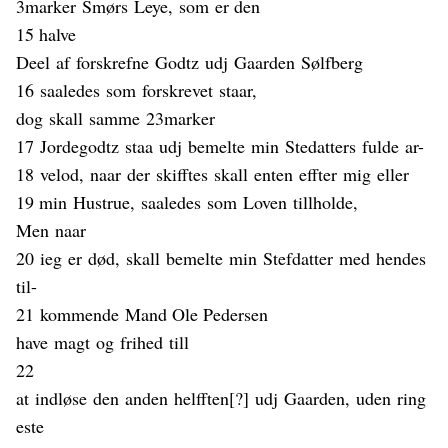
3marker
Smørs
Leye,
som
er de
n
15 halve
Deel
af
forskrefne
Godtz
udj
Gaarden
Sølfberg
16
saaledes
som
forskrevet
staar
,
dog
skall
samme
23marker
17
Jordegodtz
staa
udj
bemelte
min
Stedatters
fulde
ar
-
18
velod
,
naar
der
skifftes
skall
enten
effter
mig
eller
19 min
Hustrue
,
saaledes
som
Loven
tillholde
,
Men
naar
20
ieg
er
død
,
skall
bemelte
min
Stefdatter
med
hendes
til
-
21
kommende
Mand Ole Pedersen
have
magt
og
frihed
till
22
at
indløse
den
anden
helfften
[?]
udj
Gaarden,
uden
ring
este