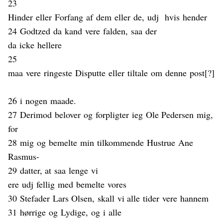
23
Hinder
eller
Forfang
af
dem
eller
de,
udj
hvis
hender
24
Godtzed
da
kand
vere
falden
,
saa
der
da
icke
hellere
25
maa
vere
ringeste
Disputte
eller
tiltale
om
denne
post[?]
26
i
nogen
maade
.
27
Derimod
belover
og
forpligter
ieg
Ole Pedersen
mig
,
for
28
mig
og
bemelte
min
tilkommende
Hustrue
Ane
Rasmus-
29
datter
, at
saa
l
e
nge
vi
ere
udj
fellig
med
bemelte
vores
30
Stefader
Lars Olsen,
skall
vi alle
tider
vere
hannem
31
hørrige
og
Lydige
,
og
i
alle