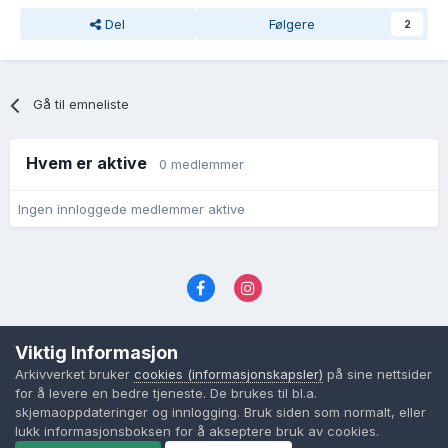
Del
Følgere
2
Gå til emneliste
Hvem er aktive
0 medlemmer
Ingen innloggede medlemmer aktive
Språk
Personvernvilkår
Kontakt oss
Viktig Informasjon
Cookies (informasjonskapsler)
Arkivverket bruker
cookies (informasjonskapsler)
på sine nettsider
Powered by Invision Community
for å levere en bedre tjeneste. De brukes til bl.a.
skjemaoppdateringer og innlogging. Bruk siden som normalt, eller
lukk informasjonsboksen for å akseptere bruk av cookies.