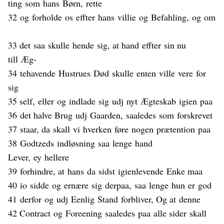
ting
som
hans
Børn
,
rette
32
og
forholde
os
effter
hans
villie
og
Befahling
,
og
om
33 det
saa
skulle
hende
sig, at hand
effter
sin nu
till
Æg
-
34
tehavende
Hustrues
Død
skulle
enten
ville
vere
for
sig
35 self,
eller
og
indlade
sig
udj
nyt
Ægteskab
igien
paa
36
det halve Brug
udj
Gaarden,
saaledes
som
forskrevet
37
staar
, da
skall
vi
hverken
føre
nogen
prætention
paa
38
Godtzeds
indløsning
saa
lenge
hand
Lever,
ey
hellere
39
forhindre
, at
hans
da
sidst
igienlevende
Enke ma
a
40
io
sidde
og
ernære
sig
derpaa
,
saa
lenge
hun
er
god
41
derfor
og
udj
Eenlig
Stand
forbliver
, Og at
denne
42 Contract
og
Foreening
saaledes
paa
alle sider
skall