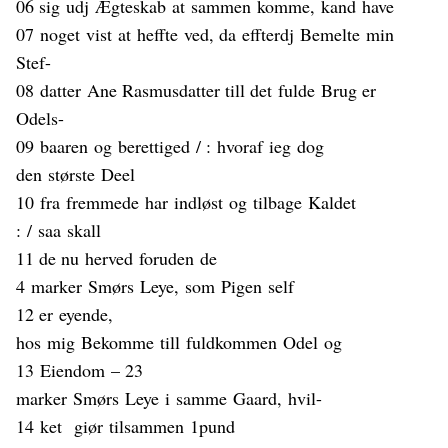
06 sig
udj
Ægteskab
at
sammen
komme
,
kand
have
07
noget
vist
at
heffte
ved
, da
e
ffterdj
Bemelte
min
Stef-
08
datter
Ane Rasmusdatter till det
fulde
Brug er
Odels-
09
baaren
og
berettiged
/ :
hvoraf
ieg
dog
den
st
ørste
Deel
10
fra
fremmede
har
indløst
og
tilbage
Kaldet
:
/
saa
skall
11 de nu
herved
foruden
de
4
marker
Smørs
Leye,
som
Pigen
self
12 er
eyende
,
hos
mig
Bekomme
till
fuldkommen
Odel
og
13
Eiendom
– 23
marker
Smørs
Leye
i
samme
Gaard,
hvil
-
14
ket
giør
tilsammen
1pund