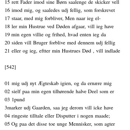
15
rett
Fader
imod
sine
Børn
saalenge
de
skicker
vell
16
imod
mig
,
og
saaledes
udj
fellig
,
som
forskrevet
17
staar
, med
mig
forbliver
, Men
naar
ieg
el
-
18
ler
min
Hustrue
ved
Døden
afgaar
,
vill
ieg
have
19 min
egen
vil
li
e
og
frihed
,
hvad
enten
ieg
da
20
siden
vill
Bruger
forblive
med
dennem
udj
fellig
21
eller
og
ieg
,
eftter
min
Hustrues
Død
,
vill
indlade
[54
2
]
01
mig
udj
nyt
Ægteskab
igien
,
og
da
ernære
mig
02
sielf
paa
min
egen
tilhørende
halve Deel
som
er
03
1pund
3marker
udj
Gaarden,
saa
jeg
derom
vill
icke
have
04
ringeste
tilltale
eller
Disputter
i
nogen
maade
;
05 Og
paa
det
disse
toe
unge
Mennisker
,
som
agter