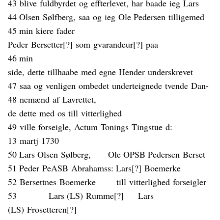
43
blive
fuldbyrdet
og
effterlevet
,
har
baade
ieg
Lars
44 Olsen
Sølfberg
,
saa
og
ieg
Ole Pedersen
tilligemed
45 min
kiere
fader
Peder
Bersetter
[?]
som
gvarandeur
[?]
paa
46 min
side,
dette
tillhaabe
med
egne
Hender
underskrevet
47
saa
og
venligen
ombedet
underteignede
tvende
Dan-
48
nemænd
af
Lavrettet
,
de
dett
e
med
os
till
vitterlighed
49
ville
forseigle
,
Actum
T
o
nings
Tingstue
d:
13
martj
1730
50 Lars Olsen
Sølberg,
Ole OPSB Pedersen
Berset
51 Peder
PeASB
Abrahams
s
: Lars
[?]
Bo
emer
ke
52
Bersettnes
B
oemer
ke
till
vitterlighed
forseigler
53 Lars (LS)
Rumme
[?] Lars
(LS)
Frosetteren
[?]