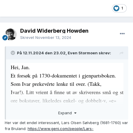
1
David Widerberg Howden
Skrevet
November 13, 2024
På 12.11.2024 den 23.02, Even Stormoen skrev:
Hei, Jan.
Et
forsøk
på
1730-dokumentet
i
gjenpartsboken
.
Som Ivar
prekevérte
lenke
til
over. (Takk,
Ivar!).
Litt
vrient
å
finne
ut
av
skriverens
små
og
st
ore
bokstaver
,
likeledes
enkel
-
og
dobbelt
-v, «e»
eller «æ». Og endel andre ord, for all del.
😉
Expand
Her var det endel interessant, Lars Olsen Sølvberg (1681-1760) var
fra Bruland:
https://www.geni.com/people/Lars-