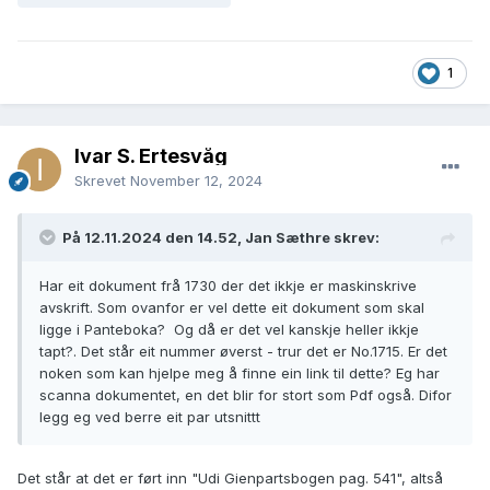
1
Ivar S. Ertesvåg
Skrevet
November 12, 2024
På 12.11.2024 den 14.52, Jan Sæthre skrev:
Har eit dokument frå 1730 der det ikkje er maskinskrive
avskrift. Som ovanfor er vel dette eit dokument som skal
ligge i Panteboka? Og då er det vel kanskje heller ikkje
tapt?. Det står eit nummer øverst - trur det er No.1715. Er det
noken som kan hjelpe meg å finne ein link til dette? Eg har
scanna dokumentet, en det blir for stort som Pdf også. Difor
legg eg ved berre eit par utsnittt
Det står at det er ført inn "Udi Gienpartsbogen pag. 541", altså