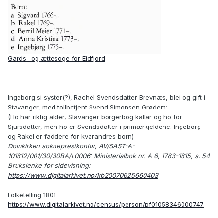
Gards- og ættesoge for Eidfjord
Ingeborg si syster(?), Rachel Svendsdatter Brevnæs, blei og gift i
Stavanger, med tollbetjent Svend Simonsen Grødem:
(Ho har riktig alder, Stavanger borgerbog kallar og ho for
Sjursdatter, men ho er Svendsdatter i primærkjeldene. Ingeborg
og Rakel er faddere for kvarandres born)
Domkirken sokneprestkontor, AV/SAST-A-
101812/001/30/30BA/L0006: Ministerialbok nr. A 6, 1783-1815, s. 54
Brukslenke for sidevisning:
https://www.digitalarkivet.no/kb20070625660403
Folketelling 1801
https://www.digitalarkivet.no/census/person/pf01058346000747