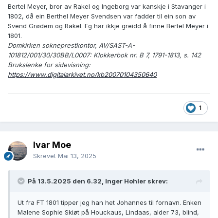
Bertel Meyer, bror av Rakel og Ingeborg var kanskje i Stavanger i
1802, då ein Berthel Meyer Svendsen var fadder til ein son av
Svend Grødem og Rakel. Eg har ikkje greidd å finne Bertel Meyer i
1801.
Domkirken sokneprestkontor, AV/SAST-A-
101812/001/30/30BB/L0007: Klokkerbok nr. B 7, 1791-1813, s. 142
Brukslenke for sidevisning:
https://www.digitalarkivet.no/kb20070104350640
1
Ivar Moe
Skrevet
Mai 13, 2025
På 13.5.2025 den 6.32, Inger Hohler skrev:
Ut fra FT 1801 tipper jeg han het Johannes til fornavn. Enken
Malene Sophie Skiøt på Houckaus, Lindaas, alder 73, blind,