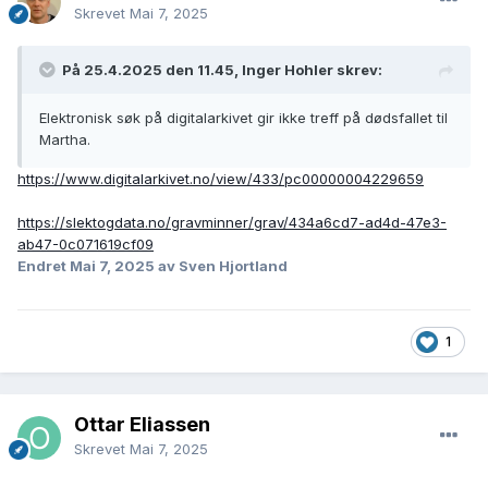
Skrevet
Mai 7, 2025
På 25.4.2025 den 11.45, Inger Hohler skrev:
Elektronisk søk på digitalarkivet gir ikke treff på dødsfallet til
Martha.
https://www.digitalarkivet.no/view/433/pc00000004229659
https://slektogdata.no/gravminner/grav/434a6cd7-ad4d-47e3-
ab47-0c071619cf09
Endret
Mai 7, 2025
av Sven Hjortland
1
Ottar Eliassen
Skrevet
Mai 7, 2025