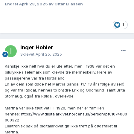
Endret
April 23, 2025
av Ottar Eliassen
1
Inger Hohler
Skrevet
April 25, 2025
Kanskje ikke helt hva du er ute etter, men i 1938 var det en
bilulykke i Telemark som krevde tre menneskeliv. Flere av
passasjerene var fra Hordaland.
En av dem som døde het Martha Sandal (17-18 år i følge avisen)
og var fra Røldal, hennes to brødre Erik og Oddmund samt Brita
Storhaug, også fra Røldal, overlevde.
Martha var ikke født vet FT 1920, men her er familien
hennes:
https://www.digitalarkivet.no/census/person/pf01074000
000322
Elektronisk søk på digitalarkivet gir ikke treff på dødsfallet til
Martha.