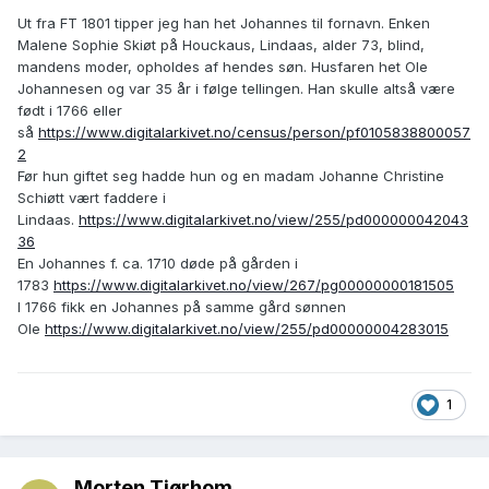
Ut fra FT 1801 tipper jeg han het Johannes til fornavn. Enken
Malene Sophie Skiøt på Houckaus, Lindaas, alder 73, blind,
mandens moder, opholdes af hendes søn. Husfaren het Ole
Johannesen og var 35 år i følge tellingen. Han skulle altså være
født i 1766 eller
så
https://www.digitalarkivet.no/census/person/pf0105838800057
2
Før hun giftet seg hadde hun og en madam Johanne Christine
Schiøtt vært faddere i
Lindaas.
https://www.digitalarkivet.no/view/255/pd000000042043
36
En Johannes f. ca. 1710 døde på gården i
1783
https://www.digitalarkivet.no/view/267/pg00000000181505
I 1766 fikk en Johannes på samme gård sønnen
Ole
https://www.digitalarkivet.no/view/255/pd00000004283015
1
Morten Tjørhom