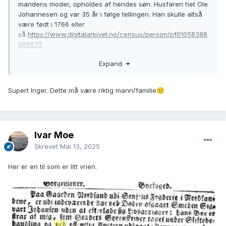
mandens moder, opholdes af hendes søn. Husfaren het Ole
Johannesen og var 35 år i følge tellingen. Han skulle altså
være født i 1766 eller
så
https://www.digitalarkivet.no/census/person/pf01058388
000572
Før hun giftet seg hadde hun og en madam Johanne
Expand
Christine Schiøtt vært faddere i
Lindaas.
https://www.digitalarkivet.no/view/255/pd0000000
4204336
Supert Inger. Dette må være riktig mann/familie
🙂
En Johannes f. ca. 1710 døde på gården i
1783
https://www.digitalarkivet.no/view/267/pg00000000181
505
I 1766 fikk en Johannes på samme gård sønnen
Ivar Moe
Ole
https://www.digitalarkivet.no/view/255/pd00000004283
015
Skrevet
Mai 13, 2025
Her er en til som er litt vrien.