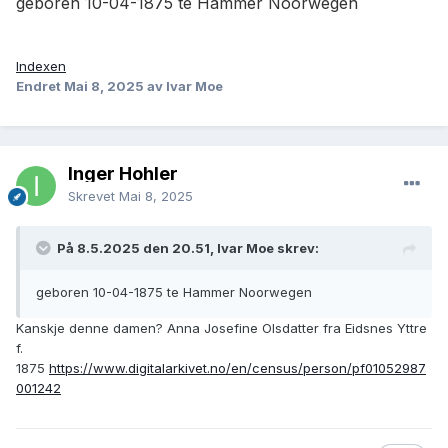
geboren
10-04-1875
te
Hammer Noorwegen
Indexen
Endret
Mai 8, 2025
av Ivar Moe
Inger Hohler
Skrevet
Mai 8, 2025
På 8.5.2025 den 20.51, Ivar Moe skrev:
geboren
10-04-1875
te
Hammer Noorwegen
Kanskje denne damen? Anna Josefine Olsdatter fra Eidsnes Yttre
f.
1875
https://www.digitalarkivet.no/en/census/person/pf01052987
001242