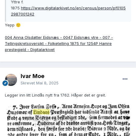
Yttre f.
1875
https://www.digitalarkivet.no/en/census/person/pf0105
2987001242
Yepp
🙂
004 Anna Olsdatter Eidsnæs - 0047 Eidsnæs ytre - 007 -
Tellingskretsoversikt - Folketelling 1875 for 1254P Hamre
prestegjeld - Digitalarkivet
Ivar Moe
Skrevet
Mai 8, 2025
Legger inn litt Lindås nytt fra 1762. Håper det er greit.