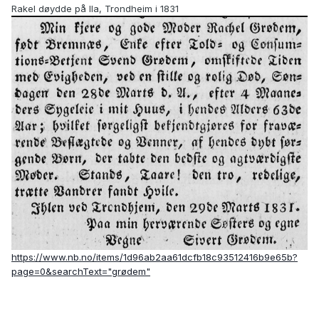
Rakel døydde på Ila, Trondheim i 1831
https://www.nb.no/items/1d96ab2aa61dcfb18c93512416b9e65b?
page=0&searchText="grødem"