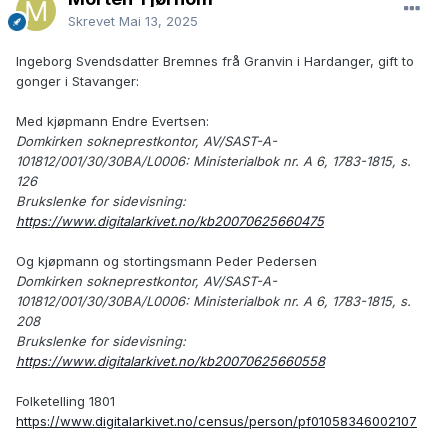
Skrevet
Mai 13, 2025
Ingeborg Svendsdatter Bremnes frå Granvin i Hardanger, gift to
gonger i Stavanger:
Med kjøpmann Endre Evertsen:
Domkirken sokneprestkontor, AV/SAST-A-
101812/001/30/30BA/L0006: Ministerialbok nr. A 6, 1783-1815, s.
126
Brukslenke for sidevisning:
https://www.digitalarkivet.no/kb20070625660475
Og kjøpmann og stortingsmann Peder Pedersen
Domkirken sokneprestkontor, AV/SAST-A-
101812/001/30/30BA/L0006: Ministerialbok nr. A 6, 1783-1815, s.
208
Brukslenke for sidevisning:
https://www.digitalarkivet.no/kb20070625660558
Folketelling 1801
https://www.digitalarkivet.no/census/person/pf01058346002107