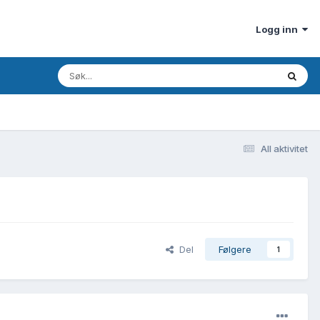
Logg inn
All aktivitet
Del
Følgere
1