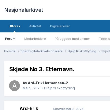
Nasjonalarkivet
Utforsk
Aktivitet
Digitalarkivet
Forum
Medarbeidere
Påloggede medlemmer
Topplis
Forside
Spør Digitalarkivets brukere
Hjelp til skrifttyding
Skjød
Skjøde No 3. Etternavn.
Av Ard-Erik Hermansen-2
Mai 9, 2025
i
Hjelp til skrifttyding
Ard-Erik
Skrevet
Mai 9, 2025