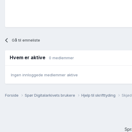
Gå til emneliste
Hvem er aktive
0 medlemmer
Ingen innloggede medlemmer aktive
Forside
Spør Digitalarkivets brukere
Hjelp til skrifttyding
Skjød
Sp