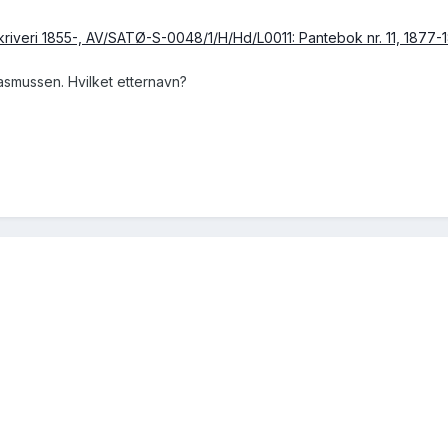
kriveri 1855-, AV/SATØ-S-0048/1/H/Hd/L0011: Pantebok nr. 11, 1877-1
 Rasmussen. Hvilket etternavn?