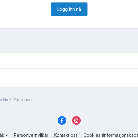
Logg inn nå
e No 3. Etternavn.
råk
Personvernvilkår
Kontakt oss
Cookies (informasjonskaps