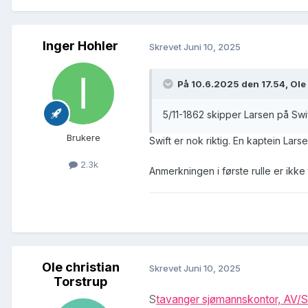
Inger Hohler
Skrevet
Juni 10, 2025
På 10.6.2025 den 17.54, Ole 
5/11-1862 skipper Larsen på Swif
Brukere
Swift er nok riktig. En kaptein Lars
2.3k
Anmerkningen i første rulle er ikke 
Ole christian
Skrevet
Juni 10, 2025
Torstrup
S
tavanger sjømannskontor, AV/S