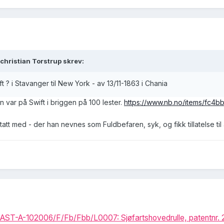
christian Torstrup skrev:
t ? i Stavanger til New York - av 13/11-1863 i Chania
en var på Swift i briggen på 100 lester.
https://www.nb.no/items/fc
tatt med - der han nevnes som Fuldbefaren, syk, og fikk tillatelse til 
AST-A-102006/F/Fb/Fbb/L0007: Sjøfartshovedrulle, patentnr. 