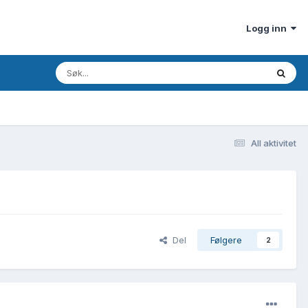
Logg inn
All aktivitet
Del
Følgere
2