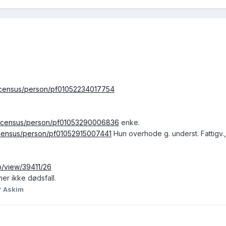
no/census/person/pf01052234017754
.no/census/person/pf01053290006836
enke.
o/census/person/pf01052915007441
Hun overhode g. underst. Fattigv.,
no/view/39411/26
ner ikke dødsfall.
r Askim