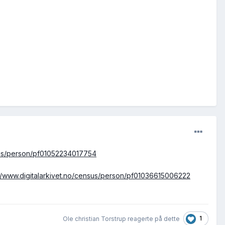
nsus/person/pf01052234017754
://www.digitalarkivet.no/census/person/pf01036615006222
1
Ole christian Torstrup reagerte på dette