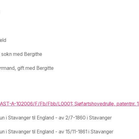
d
eld
ri sokn med Bergithe
yrmand, gift med Bergitte
ST-A-102006/F/Fb/Fbb/L0001: Sjøfartshovedrulle, patentnr. 1-7
n i Stavanger til England - av 2/7-1860 i Stavanger
n i Stavanger til England - av 15/11-1861 i Stavanger