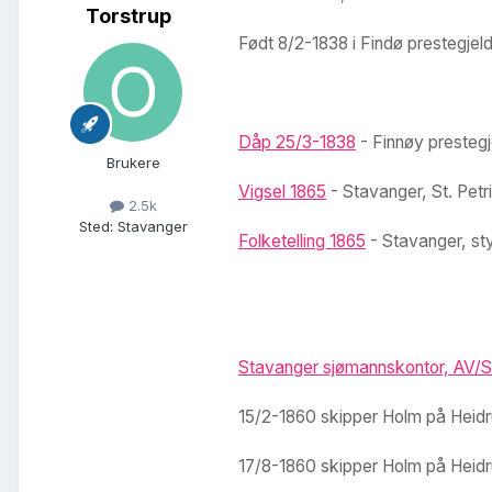
Torstrup
Født 8/2-1838 i Findø prestegjel
Dåp 25/3-1838
- Finnøy prestegj
Brukere
Vigsel 1865
- Stavanger, St. Pet
2.5k
Sted
:
Stavanger
Folketelling 1865
- Stavanger, st
Stavanger sjømannskontor, AV/SA
15/2-1860 skipper Holm på Heidru
17/8-1860 skipper Holm på Heidru