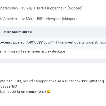
l Østersjøen - av 24/9-1878 i Kjøbenhavn (skipper)
til Amerika - av Marts 1881 i Newport (skipper)
-Petter Askim skrev:
t.no/census/person/pf01052915007441
Hun overhode g. underst. Fattig
re rømt mann? Finner noen nytt eksteskap?
itte dør i 1918, her står skipper enke så hun har nok ikke giftet seg 
w/62822/183
skje hadde faren «rømt» først?
😅