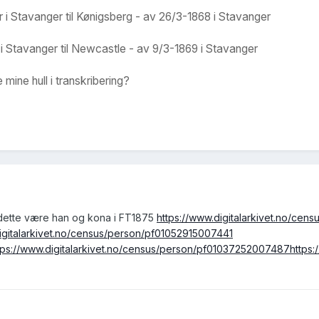
i Stavanger til Kønigsberg - av 26/3-1868 i Stavanger
i Stavanger til Newcastle - av 9/3-1869 i Stavanger
 mine hull i transkribering?
dette være han og kona i FT1875
https://www.digitalarkivet.no/ce
digitalarkivet.no/census/person/pf01052915007441
tps://www.digitalarkivet.no/census/person/pf01037252007487
https