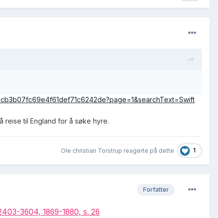
4bbcb3b07fc69e4f61def71c6242de?page=1&searchText=Swift
å reise til England for å søke hyre.
1
Ole christian Torstrup reagerte på dette
Forfatter
2403-3604, 1869-1880, s. 26